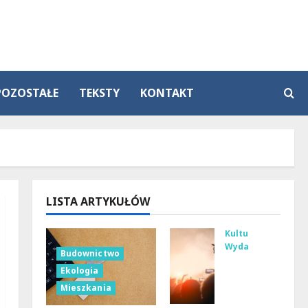
POZOSTAŁE
TEKSTY
KONTAKT
LISTA ARTYKUŁÓW
Kultura
Wydarzenia
Budownictwo
Tan
Ekologia
ecz
Mieszkania
ne