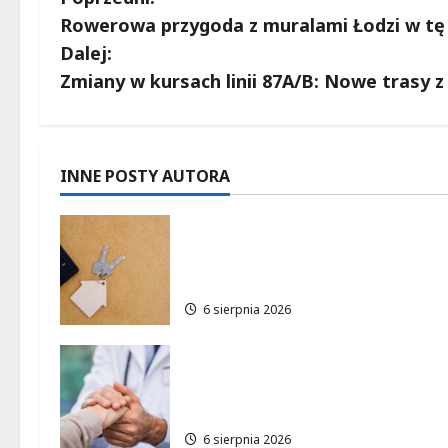
Z
Rowerowa przygoda z muralami Łodzi w tę 
o
Dalej:
b
Zmiany w kursach linii 87A/B: Nowe trasy 
a
c
INNE POSTY AUTORA
z
Ekologiczne mieszkania w
w
Łodzi powstaną w rekordow
15 tygodni!
p
6 sierpnia 2026
i
Bezpieczna przyszłość:
s
Bezpłatne wsparcie dla dzieci
z nadwagą w Łódzkiem
y
6 sierpnia 2026