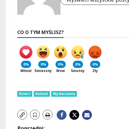
CO O TYM MYŚLISZ?
0%
0%
0%
0%
0%
Miłość
Śmieszny
Wow
Smutny
Zły
Dzieci
Kolonii
Wydarzenia
Poprzedni: