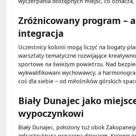
wyczerpania dostępnych miejsc, co oznacza, ż
Zróżnicowany program – a
integracja
Uczestnicy kolonii mogą liczyć na bogaty plan
warsztaty tematyczne rozwijające kreatywnoś
sportowe na świeżym powietrzu. Nad bezpie
wykwalifikowani wychowawcy, a harmonogram 
coś dla siebie – od miłośników górskich sp
Biały Dunajec jako miejsc
wypoczynkowi
Biały Dunajec, położony tuż obok Zakopanego
infrastrukturą przyjazną dzieciom. Kolonie o