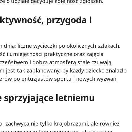
e o udziale decyduje kolejność zgłoszeń.
ktywność, przygoda i
 dnia: liczne wycieczki po okolicznych szlakach,
ć i umiejętności praktyczne oraz zajęcia
czeństwem i dobrą atmosferą stale czuwają
jest tak zaplanowany, by każdy dziecko znalazło
acerów po entuzjastów sportu i nowych wyzwań.
e sprzyjające letniemu
, zachwyca nie tylko krajobrazami, ale również
rganizowane w tym regionie od lat cieszą się