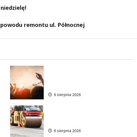
niedzielę!
z powodu remontu ul. Północnej
Taneczne wieczory dla
e
seniorów w Łodzi: Potańcówki
pod chmurką!
6 sierpnia 2026
Metamorfoza Olsztyńskiej:
Nowy Asfalt i Zieleń w Łodzi!
6 sierpnia 2026