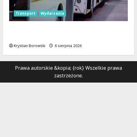
Transport
Wydarzenia
Legendarne autobusy powracają: Ikarus-
Zemun na łódzkich trasach!
Krystian Borowski
6 sierpnia 2026
Prawa autorskie &kopia; {rok} Wszelkie prawa
zastrzeżone.