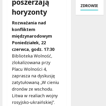
poszerzają
l
b
ł
o
ZDROWIE
b
u
o
w
horyzonty
e
s
c
e
r
y
k
p
s
Rozważania nad
p
i
o
t
o
e
konfliktem
d
e
w
j
c
międzynarodowym
i
r
w
z
Poniedziałek, 22
n
a
L
a
ó
czerwca, godz. 17:30
c
u
s
w
a
t
B
Biblioteka Wolność,
w
j
o
i
zlokalizowana przy
L
ą
m
e
i
Placu Wolności 4,
:
i
g
s
I
zaprasza na dyskusję
e
u
o
k
r
A
zatytułowaną „W cieniu
w
a
s
l
dronów ze wschodu.
i
r
k
e
c
Litwa w realiach wojny
u
u
k
a
s
–
rosyjsko-ukraińskiej”.
s
c