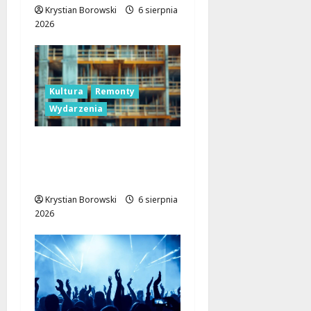
Krystian Borowski
6 sierpnia
2026
Kultura
Remonty
Wydarzenia
Pałac Silbersteinów w
Lisowicach: Renesans z
unijnym wsparciem!
Krystian Borowski
6 sierpnia
2026