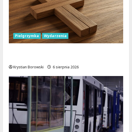
Pielgrzymka
Wydarzenia
Pielgrzymka Diecezji Płockiej w
Lutomiersku – Co musisz wiedzieć?
Krystian Borowski
6 sierpnia 2026