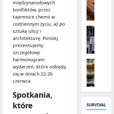
międzynarodowych
P
n
konfliktów, przez
i
a
e
tajemnice chemii w
l
l
e
codziennym życiu, aż po
g
ź
Transpor
sztukę ulicy i
r
Wydarzen
ć
architekturę. Poniżej
L
z
m
e
y
i
prezentujemy
g
m
e
szczegółowy
e
k
j
harmonogram
n
a
Kultura
s
d
Remonty
wydarzeń, które odbędą
D
c
Wydarzen
a
i
e
się w dniach 22-26
P
r
e
p
czerwca.
a
n
c
a
ł
e
e
r
Spotkania,
a
a
z
k
c
u
j
i
które
S
SURVIVAL
t
i
n
i
o
P
g