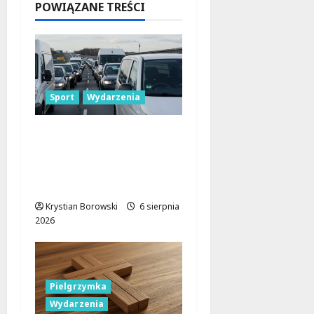
POWIĄZANE TREŚCI
6 sierpnia
2026
Sport
Wydarzenia
Gdzie znaleźć miejsce
parkingowe podczas
Biegu
Aleksandrowskiego?
Krystian Borowski
6 sierpnia
2026
Pielgrzymka
Wydarzenia