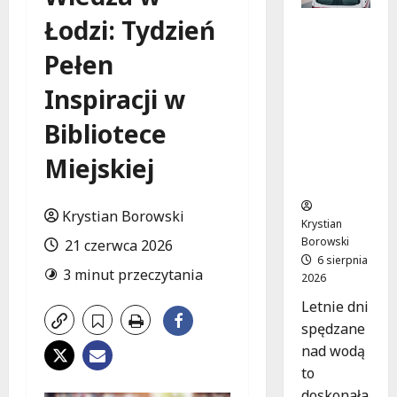
Łodzi: Tydzień
Bezpiecz
ne chwile
Pełen
nad
wodą:
Inspiracji w
Kluczowe
zasady,
Bibliotece
które
Miejskiej
musisz
znać
Krystian Borowski
Krystian
Borowski
21 czerwca 2026
6 sierpnia
3 minut przeczytania
2026
Letnie dni
spędzane
nad wodą
to
doskonała