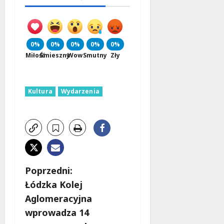
0%
0%
0%
0%
0%
Miłość
Śmieszny
Wow
Smutny
Zły
Kultura
Wydarzenia
Z
Poprzedni:
Łódzka Kolej
o
Aglomeracyjna
b
wprowadza 14