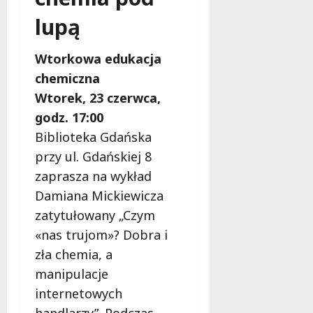
p
c
lupą
a
h
r
!
c
Wtorkowa edukacja
i
6
chemiczna
e
sierpnia
Wtorek, 23 czerwca,
m
2026
!
godz. 17:00
Biblioteka Gdańska
6
przy ul. Gdańskiej 8
sierpnia
zaprasza na wykład
2026
Damiana Mickiewicza
zatytułowany „Czym
«nas trujom»? Dobra i
zła chemia, a
manipulacje
internetowych