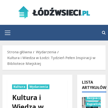
Przejdź
do
treści
Menu
główne
Strona główna
Wydarzenia
Kultura i Wiedza w Łodzi: Tydzień Pełen Inspiracji w
Bibliotece Miejskiej
LISTA
Kultura
Wydarzenia
ARTYKUŁÓW
Kultura i
Bezpieczeńs
Kąpieliska
Wiedza w