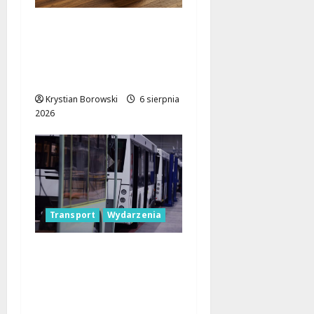
Pielgrzymka Diecezji
Płockiej w
Lutomiersku – Co
musisz wiedzieć?
Krystian Borowski
6 sierpnia
2026
Transport
Wydarzenia
Legendarne autobusy
powracają: Ikarus-
Zemun na łódzkich
trasach!