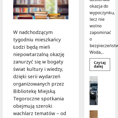
okazja do
wypoczynku,
lecz nie
wolno
W nadchodzącym
zapominać
o
tygodniu mieszkańcy
bezpieczeństw
Łodzi będą mieli
Woda,...
niepowtarzalną okazję
zanurzyć się w bogaty
Czytaj
Dowied
dalej
świat kultury i wiedzy,
się
więcej
dzięki serii wydarzeń
o
Sport
Bezpiec
organizowanych przez
Wydarzen
chwile
nad
G
Bibliotekę Miejską.
wodą:
d
Kluczo
Tegoroczne spotkania
zasady,
z
które
obejmują szeroki
i
musisz
znać
e
Pielgrzy
wachlarz tematów – od
z
Wydarzen