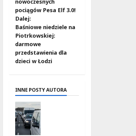
nowoczesnych
a
pociągów Pesa Elf 3.0!
c
Dalej:
Baśniowe niedziele na
z
Piotrkowskiej:
w
darmowe
przedstawienia dla
p
dzieci w Łodzi
i
s
INNE POSTY AUTORA
y
Gdzie
znaleźć
miejsce
parkingo
we