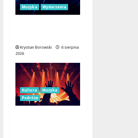
Muzyka
Wydarzenia
Muzyczne Mosty dla
Pokoju: Dołącz do
Erasmus+!
Krystian Borowski
6 sierpnia
2026
Kultura
Muzyka
Podróże
Muzyczne Święto Lata:
Jazz i Łemkowskie
Brzmienia w Serce
Łódzkiego Regionu