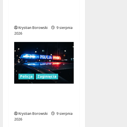
ryzyka: jak zapewnić
sobie bezpieczeństwo
na szlakach
Krystian Borowski
9 sierpnia
2026
Policja
Zaginięcia
Zaginiony 27-latek z
Wielunia – Policja prosi
o pomoc!
Krystian Borowski
9 sierpnia
2026