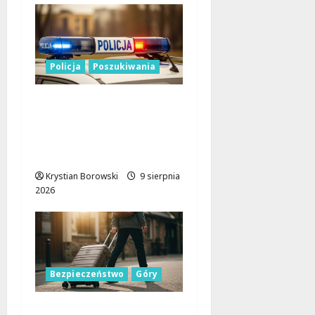
Policja
Poszukiwania
Zniknięcie w
Tomaszowie
Mazowieckim –
społeczność w akcji!
Krystian Borowski
9 sierpnia
2026
Bezpieczeństwo
Góry
Górskie przygody bez