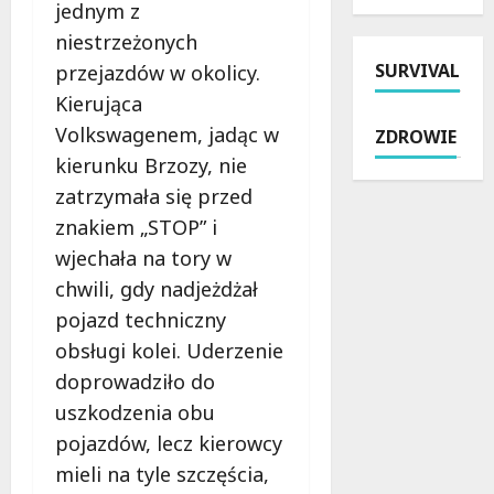
e
y
jednym z
n
i
k
k
niestrzeżonych
a
z
z
a
SURVIVAL
t
przejazdów w okolicy.
a
W
:
r
t
i
j
Kierująca
a
r
e
a
Volkswagenem, jadąc w
ZDROWIE
w
z
l
k
kierunku Brzozy, nie
i
y
u
z
e
m
zatrzymała się przed
n
a
:
a
i
p
znakiem „STOP” i
B
n
a
e
wjechała na tory w
e
i
–
w
chwili, gdy nadjeżdżał
z
p
P
n
p
o
o
pojazd techniczny
i
ł
b
l
ć
obsługi kolei. Uderzenie
a
r
i
s
doprowadziło do
t
u
c
o
n
uszkodzenia obu
t
j
b
e
a
a
i
pojazdów, lecz kierowcy
w
l
p
e
mieli na tyle szczęścia,
a
n
r
b