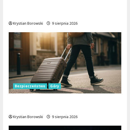
Zniknięcie w Tomaszowie Mazowieckim –
społeczność w akcji!
Krystian Borowski
9 sierpnia 2026
Bezpieczeństwo
Góry
Górskie przygody bez ryzyka: jak zapewnić
sobie bezpieczeństwo na szlakach
Krystian Borowski
9 sierpnia 2026