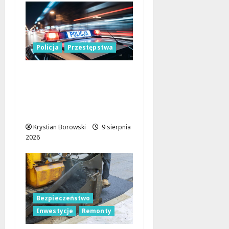
Policja
Przestępstwa
Recydywiści
zatrzymani po
brutalnym napadzie w
Łodzi
Krystian Borowski
9 sierpnia
2026
Bezpieczeństwo
Inwestycje
Remonty