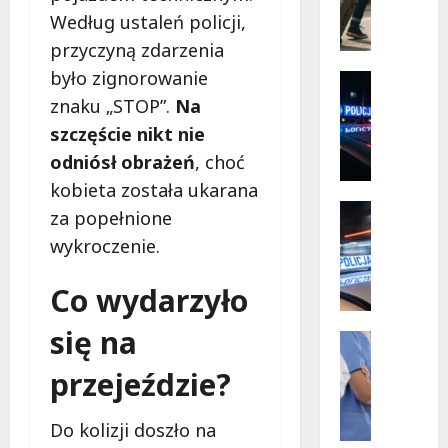
Mazowi
ó
–
Według ustaleń policji,
społecz
r
w
przyczyną zdarzenia
s
akcji!
było zignorowanie
k
Policja
i
Zaginięci
znaku „STOP”.
Na
Z
e
szczęście nikt nie
a
p
odniósł obrażeń
, choć
g
r
i
z
kobieta została ukarana
n
y
Policja
za popełnione
i
Przestęp
g
wykroczenie.
R
o
o
e
n
d
Co wydarzyło
c
y
y
y
2
b
się na
d
7
Wydarze
e
y
Zdrowie
-
z
przejeździe?
J
w
l
r
o
i
a
y
g
ś
t
Do kolizji doszło na
z
a
c