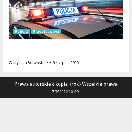
Policja
Przestępstwa
Recydywiści zatrzymani po brutalnym
napadzie w Łodzi
Krystian Borowski
9 sierpnia 2026
Prawa autorskie &kopia; {rok} Wszelkie prawa
zastrzeżone.