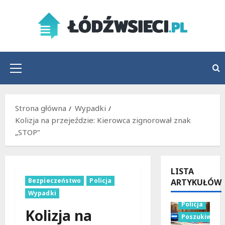
Przejdź
do
treści
Menu
główne
Strona główna
Wypadki
Kolizja na przejeździe: Kierowca zignorował znak
„STOP”
LISTA
Bezpieczeństwo
Policja
ARTYKUŁÓW
Wypadki
Policja
Kolizja na
Poszukiwani