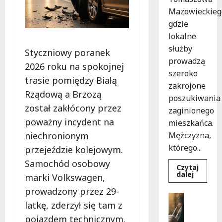
Mazowieckieg
gdzie
lokalne
służby
Styczniowy poranek
prowadzą
2026 roku na spokojnej
szeroko
trasie pomiędzy Białą
zakrojone
Rządową a Brzozą
poszukiwania
został zakłócony przez
zaginionego
poważny incydent na
mieszkańca.
niechronionym
Mężczyzna,
którego...
przejeździe kolejowym.
Samochód osobowy
Czytaj
Dowied
dalej
marki Volkswagen,
się
więcej
prowadzony przez 29-
o
Bezpiecz
Zniknięc
latkę, zderzył się tam z
Góry
w
Tomasz
G
pojazdem technicznym.