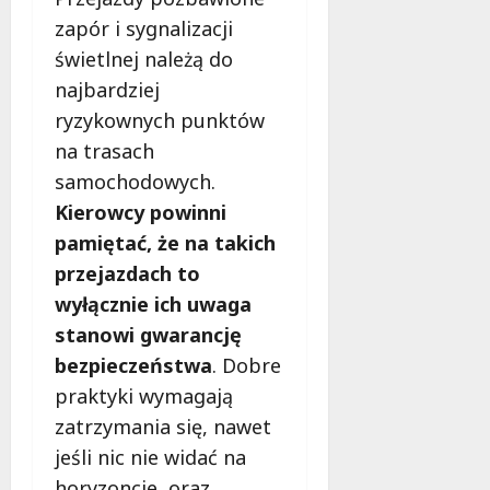
i
a
zapór i sygnalizacji
m
c
w
świetlnej należą do
h
Ł
najbardziej
o
9
ryzykownych punktów
d
sierpnia
z
na trasach
2026
i
samochodowych.
!
Kierowcy powinni
pamiętać, że na takich
8
przejazdach to
sierpnia
2026
wyłącznie ich uwaga
stanowi gwarancję
bezpieczeństwa
. Dobre
praktyki wymagają
zatrzymania się, nawet
jeśli nic nie widać na
horyzoncie, oraz