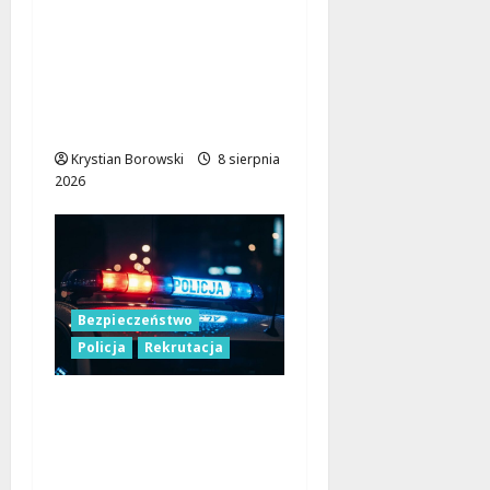
Nowa Era Drogi w
Józefowie i Rogowie:
Komfort i
Bezpieczeństwo dla
Mieszkańców!
Krystian Borowski
8 sierpnia
2026
Bezpieczeństwo
Policja
Rekrutacja
Polska Policja w 2026
roku: intensywne
wzmocnienia i
nowoczesne