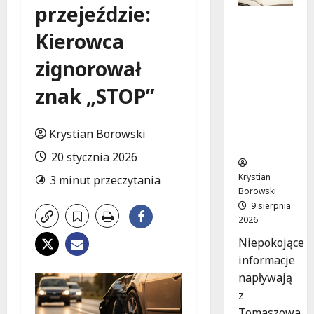
przejeździe:
Zniknięci
Kierowca
e w
Tomaszo
zignorował
wie
Mazowie
znak „STOP”
ckim –
społeczn
ość w
Krystian Borowski
akcji!
20 stycznia 2026
Krystian
3 minut przeczytania
Borowski
9 sierpnia
2026
Niepokojące
informacje
napływają
z
Tomaszowa