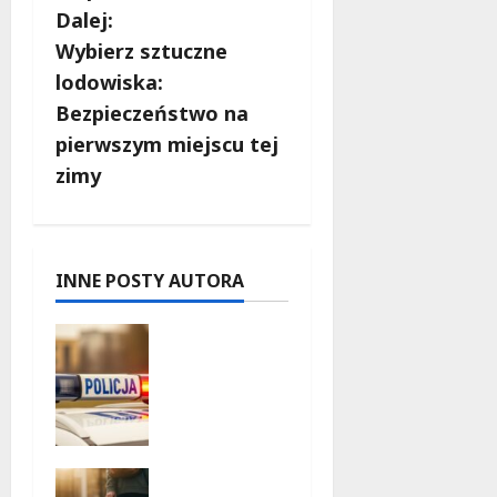
a
Dalej:
c
Wybierz sztuczne
lodowiska:
z
Bezpieczeństwo na
w
pierwszym miejscu tej
zimy
p
i
s
INNE POSTY AUTORA
y
Zniknięcie
w
Tomaszo
wie
Mazowiec
kim –
Górskie
społeczno