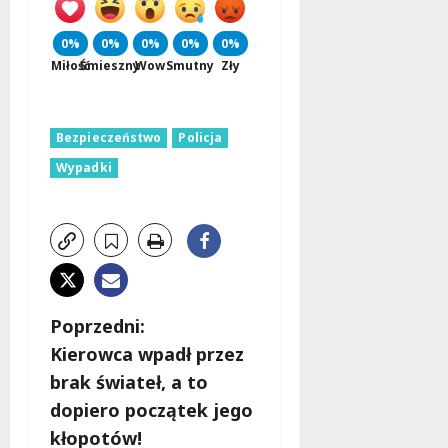
0%
0%
0%
0%
0%
Miłość
Śmieszny
Wow
Smutny
Zły
Bezpieczeństwo
Policja
Wypadki
Z
Poprzedni:
Kierowca wpadł przez
o
brak świateł, a to
b
dopiero początek jego
kłopotów!