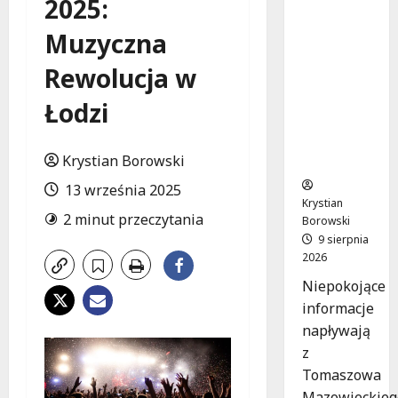
2025:
Zniknięci
e w
Muzyczna
Tomaszo
wie
Rewolucja w
Mazowie
ckim –
Łodzi
społeczn
ość w
Krystian Borowski
akcji!
13 września 2025
Krystian
2 minut przeczytania
Borowski
9 sierpnia
2026
Niepokojące
informacje
napływają
z
Tomaszowa
Mazowieckieg