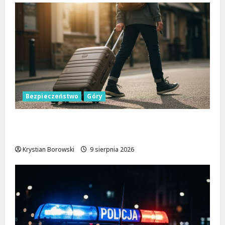
Bezpieczeństwo
Góry
Górskie przygody bez ryzyka: jak zapewnić
sobie bezpieczeństwo na szlakach
Krystian Borowski
9 sierpnia 2026