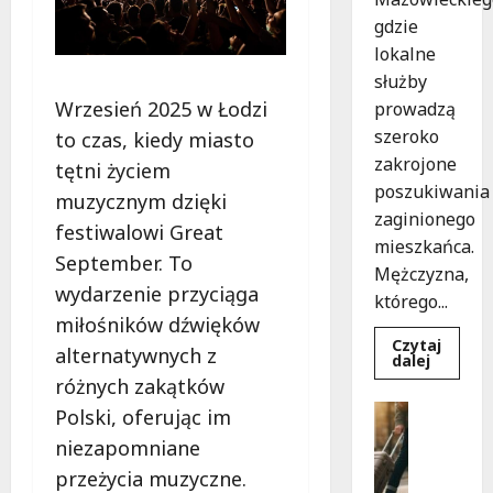
gdzie
lokalne
służby
Wrzesień 2025 w Łodzi
prowadzą
szeroko
to czas, kiedy miasto
zakrojone
tętni życiem
poszukiwania
muzycznym dzięki
zaginionego
festiwalowi Great
mieszkańca.
September. To
Mężczyzna,
wydarzenie przyciąga
którego...
miłośników dźwięków
Czytaj
alternatywnych z
Dowied
dalej
się
różnych zakątków
więcej
o
Bezpiecz
Polski, oferując im
Zniknięc
Góry
w
niezapomniane
Tomasz
G
Mazowi
przeżycia muzyczne.
ó
–