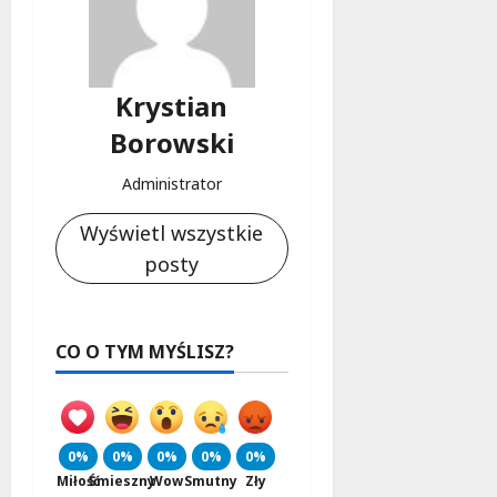
Krystian
Borowski
Administrator
Wyświetl wszystkie
posty
CO O TYM MYŚLISZ?
0%
0%
0%
0%
0%
Miłość
Śmieszny
Wow
Smutny
Zły