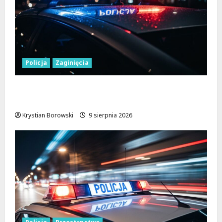
Policja
Zaginięcia
Zaginiony 27-latek z Wielunia – Policja
prosi o pomoc!
Krystian Borowski
9 sierpnia 2026