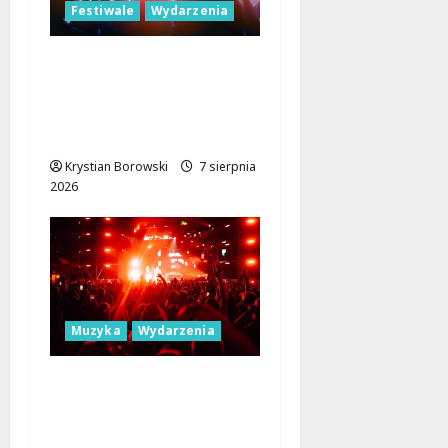
Festiwale
Wydarzenia
Parada Wolności 2026:
Muzyczne Święto Łodzi
z Niezapomnianymi
Atrakcjami
Krystian Borowski
7 sierpnia
2026
Muzyka
Wydarzenia
Łódź Gra Razem: Nowa
Orkiestra Zbiera
Muzyków!