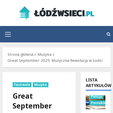
Przejdź
do
treści
Menu
główne
Strona główna
Muzyka
Great September 2025: Muzyczna Rewolucja w Łodzi
LISTA
Festiwale
Muzyka
ARTYKUŁÓW
Great
Policja
Poszukiwani
September