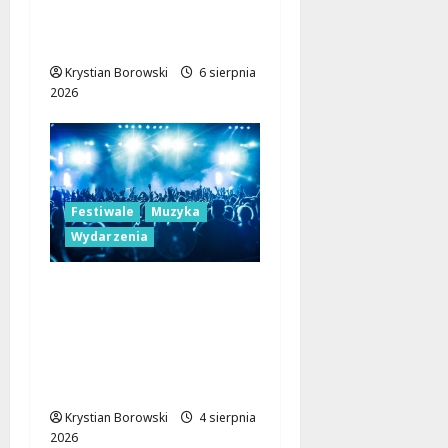
Orientalne dźwięki w
sercu Łodzi!
Krystian Borowski
6 sierpnia
2026
Festiwale
Muzyka
Wydarzenia
Muzyczna rewolucja w
Łodzi: Festiwal Great
September 2026 z
gwiazdami na czołowej
scenie!
Krystian Borowski
4 sierpnia
2026