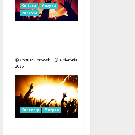
Kultura
Muzyka
Podróże
Muzyczne Święto Lata:
Jazz i Łemkowskie
Brzmienia w Serce
Łódzkiego Regionu
Krystian Borowski
6 sierpnia
2026
Koncerty
Muzyka
Muzyczna podróż z The
Lucyan Group: