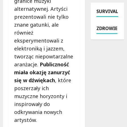
k
granice muzyki
a
z
z
a
alternatywnej. Artyści
SURVIVAL
t
a
W
:
prezentowali nie tylko
r
t
i
j
a
r
znane gatunki, ale
e
a
ZDROWIE
w
z
l
k
również
i
y
u
z
eksperymentowali z
e
m
n
a
elektroniką i jazzem,
:
a
i
p
B
n
a
tworząc niepowtarzalne
e
e
i
–
w
aranżacje.
Publiczność
z
p
P
n
miała okazję zanurzyć
p
o
o
i
ł
się w dźwiękach
, które
b
l
ć
a
r
i
s
poszerzały ich
t
u
c
o
muzyczne horyzonty i
n
t
j
b
inspirowały do
e
a
a
i
w
l
odkrywania nowych
p
e
a
n
r
b
artystów.
r
y
o
e