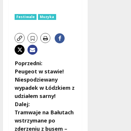
Festiwale
Muzyka
Z
Poprzedni:
Peugeot w stawie!
o
Niespodziewany
b
wypadek w Łódzkiem z
udziałem sarny!
a
Dalej:
c
Tramwaje na Bałutach
wstrzymane po
z
zderzeniu z busem –