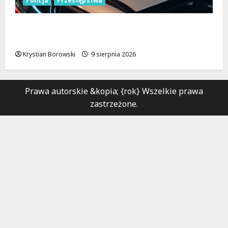
Policja
Przestępstwa
Recydywiści zatrzymani po brutalnym
napadzie w Łodzi
Krystian Borowski
9 sierpnia 2026
Prawa autorskie &kopia; {rok} Wszelkie prawa
zastrzeżone.