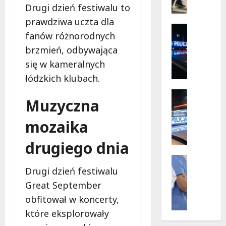
społecz
r
Drugi dzień festiwalu to
w
s
akcji!
prawdziwa uczta dla
k
Policja
fanów różnorodnych
i
Zaginięci
Z
e
brzmień, odbywająca
a
p
się w kameralnych
g
r
łódzkich klubach.
i
z
n
y
Policja
Muzyczna
i
Przestęp
g
R
o
o
mozaika
e
n
d
c
y
y
drugiego dnia
y
2
b
d
7
Wydarze
e
y
Zdrowie
-
Drugi dzień festiwalu
z
J
w
l
r
Great September
o
i
a
y
obfitował w koncerty,
g
ś
t
z
a
które eksplorowały
c
e
y
n
i
k