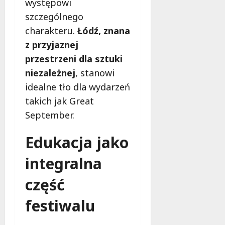
m
występowi
c
w
h
szczególnego
Ł
charakteru.
Łódź, znana
o
9
z przyjaznej
d
sierpnia
z
przestrzeni dla sztuki
2026
i
niezależnej
, stanowi
!
idealne tło dla wydarzeń
takich jak Great
8
sierpnia
September.
2026
Edukacja jako
integralna
część
festiwalu