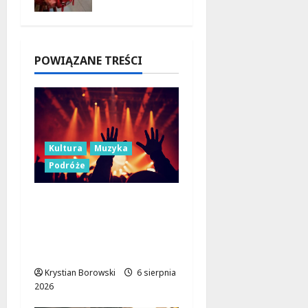
czne w
Łodzi:
podsumo
wanie dla
POWIĄZANE TREŚCI
dzieci i
młodzieży
7 sierpnia
2026
Kultura
Muzyka
Podróże
Muzyczne Święto Lata:
Jazz i Łemkowskie
Brzmienia w Serce
Łódzkiego Regionu
Krystian Borowski
6 sierpnia
2026