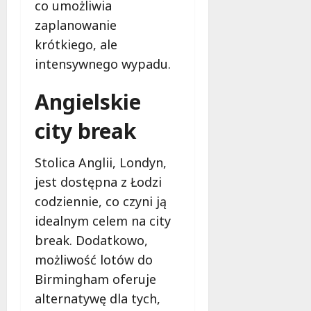
co umożliwia
e
r
zaplanowanie
d
z
l
y
krótkiego, ale
a
s
intensywnego wypadu.
d
t
z
a
Angielskie
i
j
e
z
city break
c
p
i
r
Stolica Anglii, Londyn,
i
o
m
f
jest dostępna z Łodzi
ł
e
codziennie, co czyni ją
o
s
idealnym celem na city
d
j
break. Dodatkowo,
z
o
i
n
możliwość lotów do
e
a
Birmingham oferuje
ż
l
alternatywę dla tych,
y
n