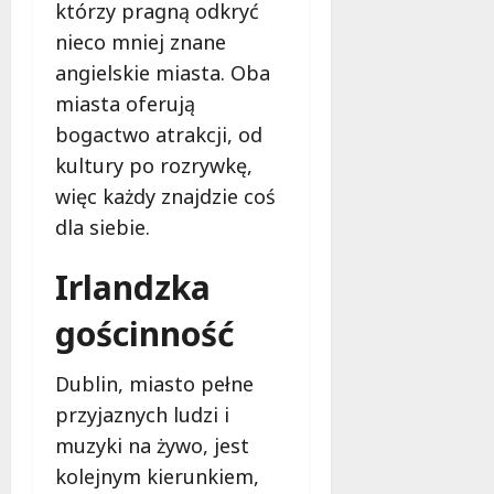
którzy pragną odkryć
e
g
7
nieco mniej znane
o
sierpnia
angielskie miasta. Oba
2026
w
miasta oferują
s
p
bogactwo atrakcji, od
a
kultury po rozrywkę,
r
więc każdy znajdzie coś
c
dla siebie.
i
a
Irlandzka
!
gościnność
7
sierpnia
2026
Dublin, miasto pełne
przyjaznych ludzi i
muzyki na żywo, jest
kolejnym kierunkiem,