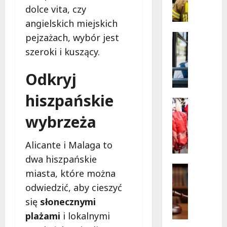
e
Konstan
dolce vita, czy
Nowe
z
linie
angielskich miejskich
p
autobu
wkrótc
i
pejzażach, wybór jest
Remonty
ruszą!
e
Transpor
szeroki i kuszący.
N
c
o
z
Odkryj
w
n
a
i
hiszpańskie
t
e
Bezpiecz
r
Edukacja
j
wybrzeża
Wydarzen
a
s
C
s
z
z
Alicante i Malaga to
a
a
e
a
g
dwa hiszpańskie
r
u
Pomoc sp
m
miasta, które można
w
Porady p
t
i
odwiedzić, aby cieszyć
c
B
o
n
o
e
się
słonecznymi
b
a
w
z
u
D
plażami
i lokalnymi
e
p
s
m