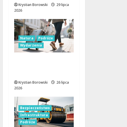
Krystian Borowski
29 lipca
2026
Natura
Podróże
Wydarzenia
Odkryj Przyrodę
Moszczenicy: Zapisz
się na Dziką Wyprawę!
Krystian Borowski
26 lipca
2026
Bezpieczeństwo
Infrastruktura
Podróże