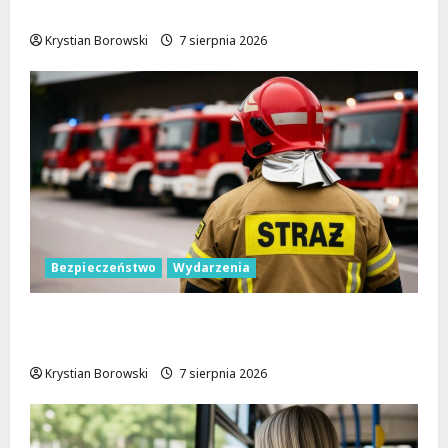
Nowe linie autobusowe wkrótce ruszą!
Krystian Borowski
7 sierpnia 2026
Bezpieczeństwo
Wydarzenia
Bezpieczniejsza gmina Dmosin dzięki
nowemu wozowi OSP Lubowidza
Krystian Borowski
7 sierpnia 2026