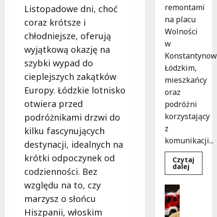
remontami
Listopadowe dni, choć
na placu
coraz krótsze i
Wolności
chłodniejsze, oferują
w
wyjątkową okazję na
Konstantynow
szybki wypad do
Łódzkim,
cieplejszych zakątków
mieszkańcy
Europy. Łódzkie lotnisko
oraz
otwiera przed
podróżni
korzystający
podróżnikami drzwi do
z
kilku fascynujących
komunikacji...
destynacji, idealnych na
krótki odpoczynek od
Czytaj
Dowied
dalej
codzienności. Bez
się
więcej
względu na to, czy
o
Bezpiecz
Remont
marzysz o słońcu
Wydarzen
placu
Wolnośc
B
Hiszpanii, włoskim
w