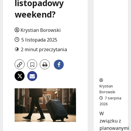
listopadowy
Remont
placu
weekend?
Wolności
w
Konstant
Krystian Borowski
ynowie:
5 listopada 2025
Nowe
linie
2 minut przeczytania
autobuso
we
wkrótce
ruszą!
Krystian
Borowski
7 sierpnia
2026
W
związku z
planowanymi