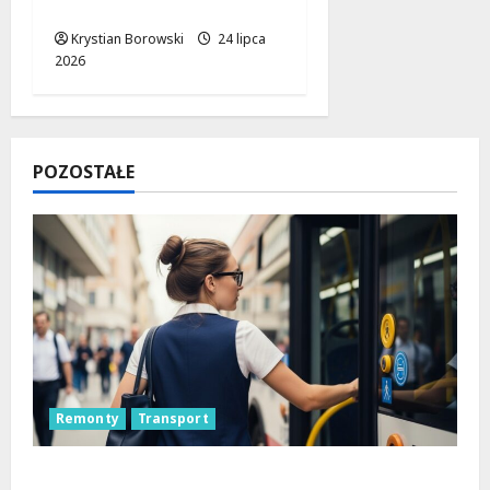
odsłonie!
Krystian Borowski
24 lipca
2026
POZOSTAŁE
Remonty
Transport
Remont placu Wolności w Konstantynowie: