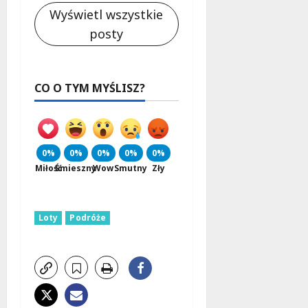
Wyświetl wszystkie
posty
CO O TYM MYŚLISZ?
0%
0%
0%
0%
0%
Miłość
Śmieszny
Wow
Smutny
Zły
Loty
Podróże