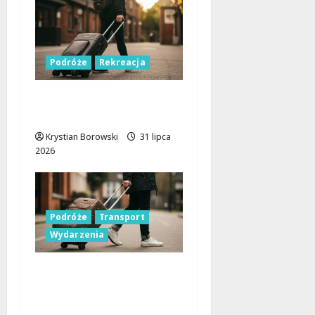
Podróże
Rekreacja
Odkryj letnie skarby
Lublinka w Łodzi!
Krystian Borowski
31 lipca
2026
Podróże
Transport
Wydarzenia
Wakacyjna przygoda z
ŁKA: Odkryj skarby
Działoszyna!