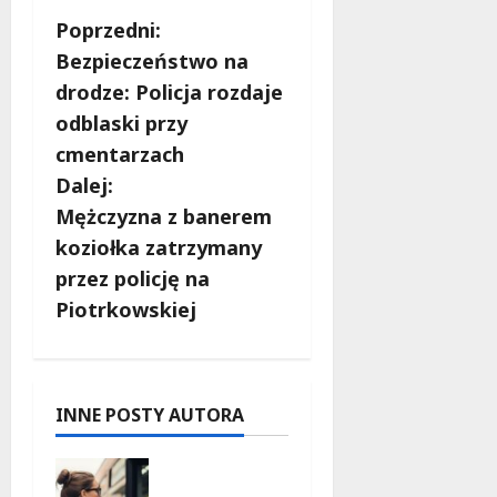
Z
Poprzedni:
Bezpieczeństwo na
o
drodze: Policja rozdaje
b
odblaski przy
cmentarzach
a
Dalej:
c
Mężczyzna z banerem
koziołka zatrzymany
z
przez policję na
w
Piotrkowskiej
p
i
INNE POSTY AUTORA
s
Remont
placu