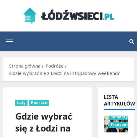
Przejdź
do
treści
Menu
główne
Strona główna
Podróże
Gdzie wybrać się z Łodzi na listopadowy weekend?
LISTA
Loty
Podróże
ARTYKUŁÓW
Gdzie wybrać
Remonty
Transport
się z Łodzi na