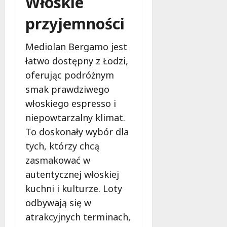
Włoskie
z
i
a
w
n
e
!
i
przyjemności
e
c
O
w
i
S
7
Mediolan Bergamo jest
Ł
e
P
sierpnia
o
K
łatwo dostępny z Łodzi,
2026
L
d
a
u
oferując podróżnym
z
z
b
smak prawdziwego
i
i
o
:
m
włoskiego espresso i
w
p
i
i
niepowtarzalny klimat.
o
e
d
To doskonały wybór dla
d
r
z
tych, którzy chcą
s
s
a
u
k
zasmakować w
m
i
autentycznej włoskiej
7
o
m
sierpnia
kuchni i kulturze. Loty
w
–
2026
odbywają się w
a
s
n
k
atrakcyjnych terminach,
i
o