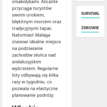
smakołykami. Alicante
d
ł
u
o
przyciąga turystów
z
a
5
s
i
SURVIVAL
t
3
swoim urokiem,
i
a
n
B
n
błękitnym morzem oraz
ł
a
w
d
ZDROWIE
tradycyjnymi tapas.
a
p
Ł
z
n
o
Natomiast Malaga
o
i
i
m
d
ę
stanowi idealne miejsce
a
o
z
k
na podziwianie
p
c
i
i
zachodów słońca nad
r
p
o
n
o
r
andaluzyjskim
d
o
f
a
7
w
wybrzeżem. Regularne
i
w
s
e
loty odbywają się kilka
l
n
i
m
razy w tygodniu, co
a
a
e
u
k
w
r
pozwala na elastyczne
w
t
P
p
o
planowanie podróży.
y
o
n
z
c
w
i
o