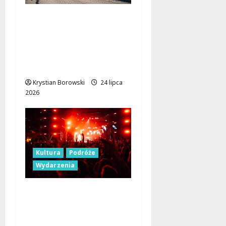
Rewolucja drogowa w
powiecie
piotrkowskim: Nowe
inwestycje dla lepszej
infrastruktury!
Krystian Borowski
24 lipca
2026
Kultura
Podróże
Wydarzenia
Łódź znów w rytmie
śmiechu: Stand-up
Piotrkowska w nowej