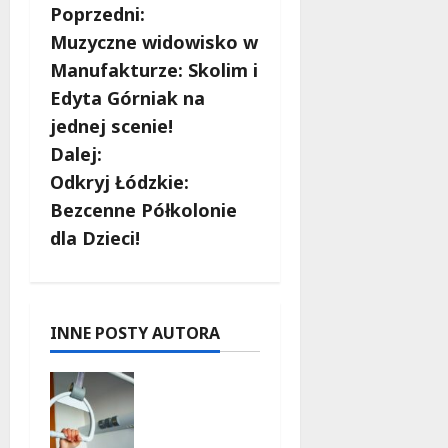
Z
Poprzedni:
Muzyczne widowisko w
o
Manufakturze: Skolim i
b
Edyta Górniak na
jednej scenie!
a
Dalej:
c
Odkryj Łódzkie:
Bezcenne Półkolonie
z
dla Dzieci!
w
p
INNE POSTY AUTORA
i
Aktywnoś
s
ć na
świeżym
y