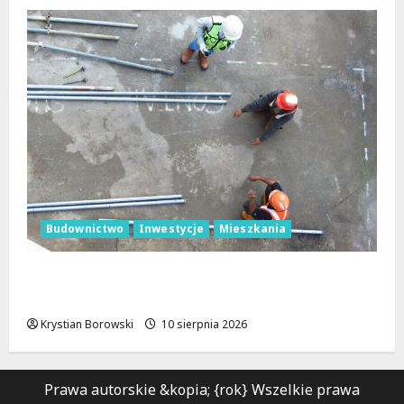
Budownictwo
Inwestycje
Mieszkania
Nowe mieszkania przy Skierniewickiej w
Łodzi osiągają trzecią kondygnację!
Krystian Borowski
10 sierpnia 2026
Prawa autorskie &kopia; {rok} Wszelkie prawa