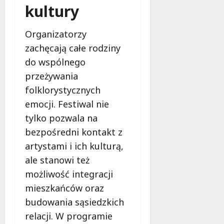
kultury
e
c
b
c
h
u
i
o
d
Organizatorzy
ą
r
o
zachęcają całe rodziny
k
o
w
do wspólnego
o
b
y
n
ą
przeżywania
d
,
10
folklorystycznych
y
k
sierpnia
emocji. Festiwal nie
g
t
2026
n
ó
tylko pozwala na
a
r
bezpośredni kontakt z
c
a
artystami i ich kulturą,
j
w
ale stanowi też
ę
y
!
s
możliwość integracji
t
mieszkańców oraz
ę
10
budowania sąsiedzkich
p
sierpnia
relacji. W programie
2026
u