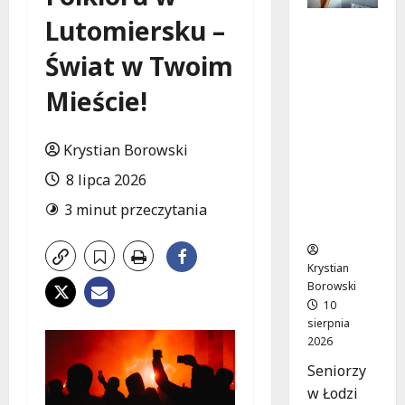
Lutomiersku –
Aktywno
ść na
Świat w Twoim
świeżym
powietrz
Mieście!
u:
Bezpłatn
e
Krystian Borowski
ćwiczeni
8 lipca 2026
a dla
seniorów
3 minut przeczytania
w Łodzi
Krystian
Borowski
10
sierpnia
2026
Seniorzy
w Łodzi