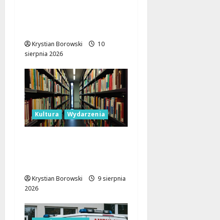
Łodzi: Klarnetowe
emocje w Parku
Źródliska!
Krystian Borowski
10
sierpnia 2026
Kultura
Wydarzenia
Gry i Książki: Tydzień
Pełen Wrażeń w
Łódzkiej Bibliotece
Krystian Borowski
9 sierpnia
2026