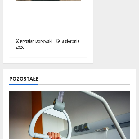
Skarby przyrody i
historii: Odkryj okolice
Łodzi na jednodniowe
wycieczki
Krystian Borowski
8 sierpnia
2026
POZOSTAŁE