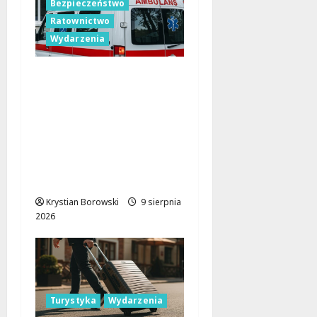
Bezpieczeństwo
Ratownictwo
Wydarzenia
Bezpieczne wakacje z
WOPR. Sprzęt kupiony
dzięki Budżetowi
Obywatelskiemu
Województwa
Łódzkiego już ratuje
życie
Krystian Borowski
9 sierpnia
2026
Turystyka
Wydarzenia