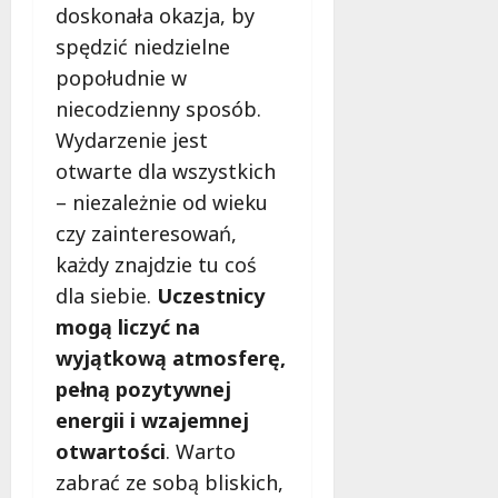
doskonała okazja, by
spędzić niedzielne
10
sierpnia
popołudnie w
2026
niecodzienny sposób.
Wydarzenie jest
otwarte dla wszystkich
– niezależnie od wieku
czy zainteresowań,
każdy znajdzie tu coś
dla siebie.
Uczestnicy
mogą liczyć na
wyjątkową atmosferę,
pełną pozytywnej
energii i wzajemnej
otwartości
. Warto
zabrać ze sobą bliskich,