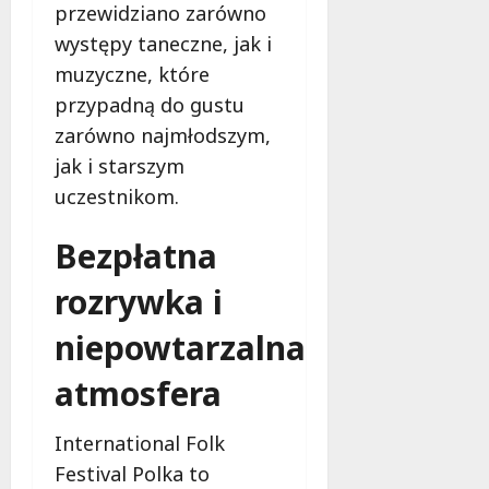
j
przewidziano zarówno
e
występy taneczne, jak i
r
muzyczne, które
a
z
przypadną do gustu
n
zarówno najmłodszym,
a
jak i starszym
6
uczestnikom.
0
0
Bezpłatna
t
y
rozrywka i
s
i
niepowtarzalna
ę
c
atmosfera
y
o
s
International Folk
ó
Festival Polka to
b