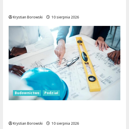
Tkacka w Łodzi: Nowa odsłona tuż przed
finiszem!
Krystian Borowski
10 sierpnia 2026
Budownictwo
Podział
Tuwima Residence: Nowe mieszkania w
sercu Łodzi zyskują drugi etap budowy
Krystian Borowski
10 sierpnia 2026