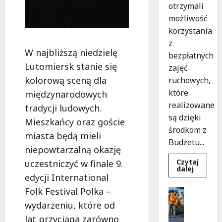
otrzymali
możliwość
korzystania
z
W najbliższą niedzielę
bezpłatnych
Lutomiersk stanie się
zajęć
kolorową sceną dla
ruchowych,
które
międzynarodowych
realizowane
tradycji ludowych.
są dzięki
Mieszkańcy oraz goście
środkom z
miasta będą mieli
Budżetu...
niepowtarzalną okazję
Czytaj
uczestniczyć w finale 9.
Dowied
dalej
się
edycji International
więcej
o
Folk Festival Polka –
Infrastr
Aktywn
Podsumo
na
wydarzeniu, które od
świeży
Remonty
powietr
lat przyciąga zarówno
T