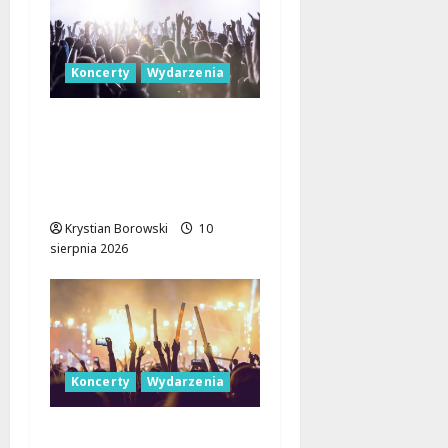
Koncerty
Wydarzenia
Jazzowe Noce w
Manufakturze: Kostka
i Pisarczyk Zachwycili
Łódź!
Krystian Borowski
10
sierpnia 2026
Koncerty
Wydarzenia
Letnie Koncerty w