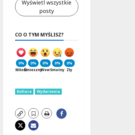
Wyświetl wszystkie
posty
CO O TYM MYŚLISZ?
0%
0%
0%
0%
0%
Miłość
Śmieszny
Wow
Smutny
Zły
Kultura
Wydarzenia