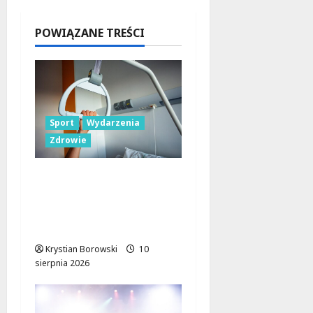
osiągają
trzecią
POWIĄZANE TREŚCI
kondygna
cję!
10 sierpnia
2026
Sport
Wydarzenia
Zdrowie
Aktywność na świeżym
powietrzu: Bezpłatne
ćwiczenia dla seniorów
w Łodzi
Krystian Borowski
10
sierpnia 2026