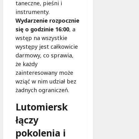
k
Ł
taneczne, pieśni i
i
a
o
10
instrumenty.
e
r
d
sierpnia
Wydarzenie rozpocznie
j
z
2026
z
w
e
i
się o godzinie 16:00
, a
Ł
r
z
wstęp na wszystkie
o
a
y
występy jest całkowicie
d
t
s
z
u
darmowy, co sprawia,
k
i
j
u
że każdy
o
ą
j
zainteresowany może
s
p
ą
wziąć w nim udział bez
i
a
d
ą
c
żadnych ograniczeń.
r
g
j
u
a
e
g
Lutomiersk
j
n
i
ą
t
łączy
e
t
k
t
r
ę
pokolenia i
a
z
z
p