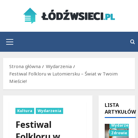
Przejdź
do
treści
Menu
główne
Strona główna
Wydarzenia
Festiwal Folkloru w Lutomiersku – Świat w Twoim
Mieście!
LISTA
Kultura
Wydarzenia
ARTYKUŁÓW
Sport
Festiwal
Wydarzenia
Zdrowie
Folkloru w