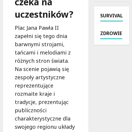
czeka na
k
k
o
N
a
i
n
o
uczestników?
n
SURVIVAL
p
a
w
i
r
t
e
Plac Jana Pawła II
a
z
u
m
ZDROWIE
p
y
zapełni się tego dnia
ż
i
r
p
p
e
barwnymi strojami,
z
a
r
s
tańcami i melodiami z
y
d
z
z
różnych stron świata.
S
e
e
k
k
k
d
a
Na scenie pojawią się
i
:
f
n
zespoły artystyczne
e
Ł
i
i
reprezentujące
r
ó
n
a
n
d
rozmaite kraje i
i
w
i
z
s
s
tradycje, prezentując
e
c
z
e
publiczności
w
y
e
r
charakterystyczne dla
i
l
m
c
c
e
swojego regionu układy
!
u
k