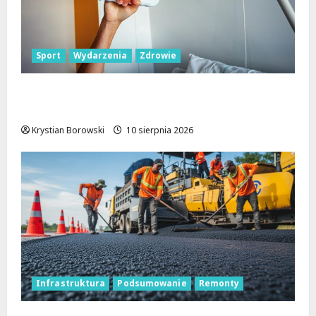
Sport
Wydarzenia
Zdrowie
Aktywność na świeżym powietrzu:
Bezpłatne ćwiczenia dla seniorów w Łodzi
Krystian Borowski
10 sierpnia 2026
Infrastruktura
Podsumowanie
Remonty