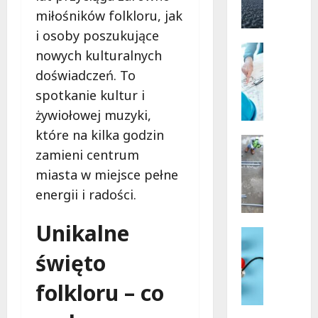
Bezpłat
ćwiczen
k
miłośników folkloru, jak
dla
a
senioró
i osoby poszukujące
w
c
Budowni
Łodzi
nowych kulturalnych
k
Podział
doświadczeń. To
a
T
w
u
spotkanie kultur i
Ł
w
żywiołowej muzyki,
o
i
które na kilka godzin
d
m
Budowni
zamieni centrum
z
a
Inwestyc
Mieszkan
i
R
miasta w miejsce pełne
N
:
e
energii i radości.
o
N
s
w
o
i
Unikalne
e
w
d
Medycyn
m
Zdrowie
a
e
święto
i
R
o
n
e
z
d
c
folkloru – co
s
a
s
e
z
d
ł
: