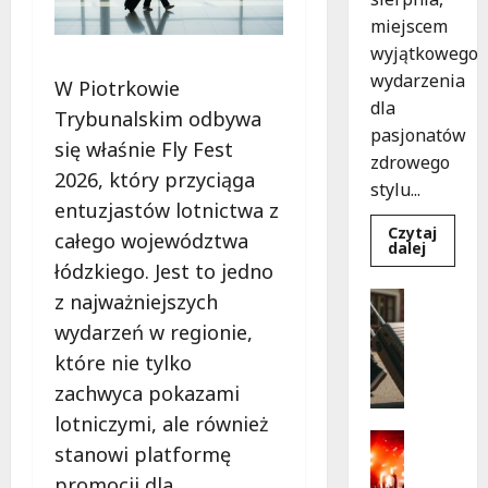
miejscem
wyjątkowego
wydarzenia
W Piotrkowie
dla
Trybunalskim odbywa
pasjonatów
się właśnie Fly Fest
zdrowego
2026, który przyciąga
stylu...
entuzjastów lotnictwa z
Czytaj
całego województwa
Dowied
dalej
się
łódzkiego. Jest to jedno
więcej
o
Turystyk
z najważniejszych
Joga
Wydarzen
na
wydarzeń w regionie,
trawie:
S
Bezpłat
które nie tylko
k
warszta
w
a
zachwyca pokazami
Parku
r
Podolsk
lotniczymi, ale również
w
b
Kultura
Łodzi!
stanowi platformę
y
Wydarzen
promocji dla
D
p