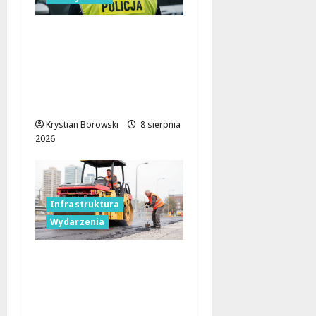
Nietypowa
interwencja w Łodzi:
pijany kierowca i
poszukiwany pasażer
na motorowerze
Krystian Borowski
8 sierpnia
2026
Infrastruktura
Wydarzenia
Powiat łódzki
wschodni.
Bezpieczniejsze drogi i
nowe inwestycje