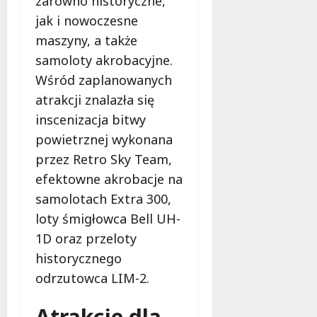
zarówno historyczne,
c
a
jak i nowoczesne
z
M
e
i
maszyny, a także
s
e
samoloty akrobacyjne.
n
s
Wśród zaplanowanych
e
z
atrakcji znalazła się
r
k
o
a
inscenizacja bitwy
z
ń
powietrznej wykonana
w
c
przez Retro Sky Team,
i
ó
ą
efektowne akrobacje na
w
z
!
samolotach Extra 300,
a
loty śmigłowca Bell UH-
n
8
1D oraz przeloty
i
sierpnia
a
historycznego
2026
d
odrzutowca LIM-2.
l
a
Atrakcje dla