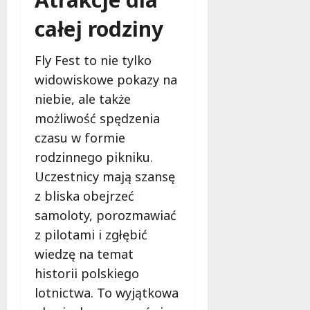
b
e
całej rodziny
z
p
Fly Fest to nie tylko
i
e
widowiskowe pokazy na
c
niebie, ale także
z
możliwość spędzenia
e
czasu w formie
ń
s
rodzinnego pikniku.
t
Uczestnicy mają szansę
w
z bliska obejrzeć
a
samoloty, porozmawiać
8
z pilotami i zgłębić
sierpnia
wiedzę na temat
2026
historii polskiego
lotnictwa. To wyjątkowa