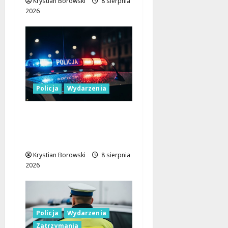
Krystian Borowski
8 sierpnia
2026
Policja
Wydarzenia
Nowa era Policji:
Miliony na sprzęt i
nowoczesne pojazdy
Krystian Borowski
8 sierpnia
2026
Policja
Wydarzenia
Zatrzymania