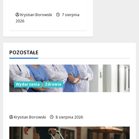
drogowe
Krystian Borowski
7 sierpnia
2026
POZOSTAŁE
Wydarzenia
Zdrowie
Joga na trawie: Bezpłatne warsztaty w
Parku Podolskim w Łodzi!
Krystian Borowski
8 sierpnia 2026