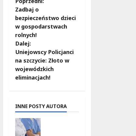
Z
Poprzedni:
Zadbaj o
o
bezpieczeństwo dzieci
b
w gospodarstwach
rolnych!
a
Dalej:
c
Uniejowscy Policjanci
na szczycie: Złoto w
z
wojewódzkich
w
eliminacjach!
p
i
INNE POSTY AUTORA
s
Joga na
y
trawie:
Bezpłatne