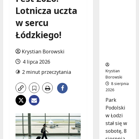
Joga na
Lotnicza uczta
trawie:
Bezpłatn
w sercu
e
warsztat
Łódzkiego!
y w Parku
Podolski
m w
Krystian Borowski
Łodzi!
4 lipca 2026
Krystian
2 minut przeczytania
Borowski
8 sierpnia
2026
Park
Podolski
w Łodzi
stał się w
sobotę, 8
sierpnia,