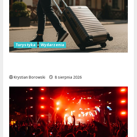
Turystyka
Wydarzenia
Skarby przyrody i historii: Odkryj okolice
Łodzi na jednodniowe wycieczki
Krystian Borowski
8 sierpnia 2026