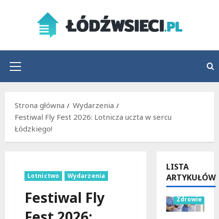
Przejdź
do
treści
Menu
główne
Strona główna
Wydarzenia
Festiwal Fly Fest 2026: Lotnicza uczta w sercu
Łódzkiego!
LISTA
Lotnictwo
Wydarzenia
ARTYKUŁÓW
Wydarzenia
Festiwal Fly
Zdrowie
Fest 2026: