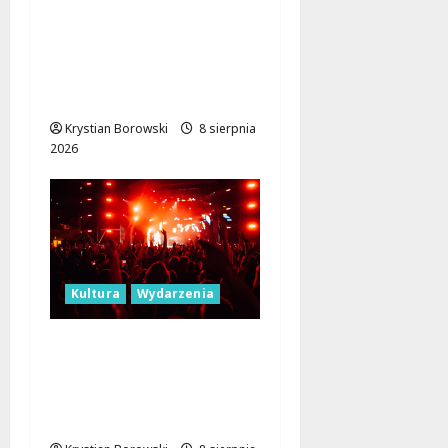
Joga na trawie:
Bezpłatne warsztaty w
Parku Podolskim w
Łodzi!
Krystian Borowski
8 sierpnia
2026
Kultura
Wydarzenia
Dożynki 2026 w
Łódzkiem: Tradycja i
Nowoczesność w Sercu
Regionu!