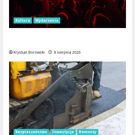
Kultura
Wydarzenia
Dożynki 2026 w Łódzkiem: Tradycja i
Nowoczesność w Sercu Regionu!
Krystian Borowski
8 sierpnia 2026
Bezpieczeństwo
Inwestycje
Remonty