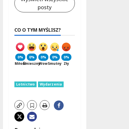
posty
CO O TYM MYŚLISZ?
0%
0%
0%
0%
0%
Miłość
Śmieszny
Wow
Smutny
Zły
Lotnictwo
Wydarzenia