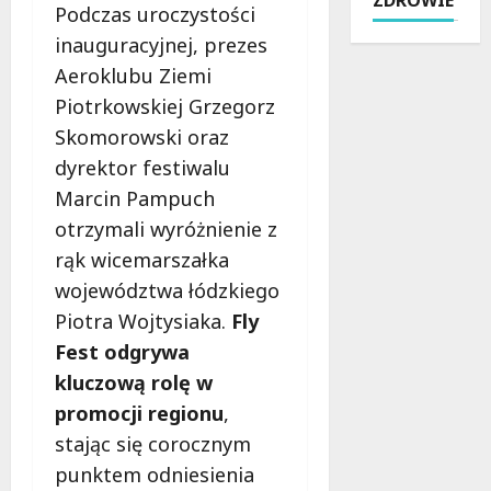
l
ó
T
Podczas uroczystości
r
i
z
r
y
inauguracyjnej, prezes
c
e
a
j
Aeroklubu Ziemi
j
f
d
o
a
o
Piotrkowskiej Grzegorz
y
k
w
w
c
o
Skomorowski oraz
2
i
j
l
dyrektor festiwalu
0
e
a
i
2
Marcin Pampuch
i
i
c
6
R
otrzymali wyróżnienie z
N
e
r
o
o
Ł
rąk wicemarszałka
o
g
w
o
województwa łódzkiego
k
o
o
d
u
w
Piotra Wojtysiaka.
Fly
c
z
:
i
z
Fest odgrywa
i
i
e
e
n
kluczową rolę w
n
:
s
a
promocji regionu
,
t
K
n
j
e
o
stając się corocznym
o
e
n
m
ś
d
punktem odniesienia
s
f