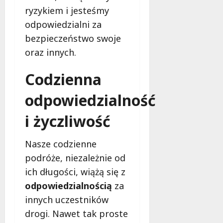
c
e
e
s
ryzykiem i jesteśmy
k
p
ń
a
odpowiedzialni za
i
o
w
d
e
d
Ł
bezpieczeństwo swoje
y
j
c
o
,
oraz innych.
w
z
d
k
L
a
z
t
Codzienna
u
s
i
ó
t
B
!
r
odpowiedzialność
o
i
e
m
e
m
i życzliwość
6
i
g
u
sierpnia
e
u
2026
s
Nasze codzienne
r
A
i
s
podróże, niezależnie od
l
s
k
e
z
ich długości, wiążą się z
u
k
z
odpowiedzialnością
za
–
s
n
innych uczestników
C
a
a
o
n
drogi. Nawet tak proste
ć
m
d