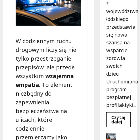
z
województwa
łódzkiego
przedstawia
się nowa
W codziennym ruchu
szansa na
drogowym liczy się nie
wsparcie
tylko przestrzeganie
zdrowia
swoich
przepisów, ale przede
dzieci.
wszystkim
wzajemna
Uruchomiono
empatia
. To element
program
niezbędny do
bezpłatnej
zapewnienia
profilaktyki...
bezpieczeństwa na
Czytaj
ulicach, które
Dowied
dalej
się
codziennie
więcej
o
Drogi
przemierzamy jako
Bezpiec