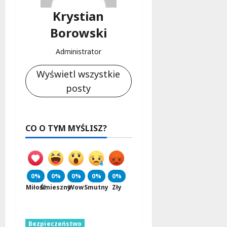
Krystian
Borowski
Administrator
Wyświetl wszystkie
posty
CO O TYM MYŚLISZ?
0%
0%
0%
0%
0%
Miłość
Śmieszny
Wow
Smutny
Zły
Bezpieczeństwo