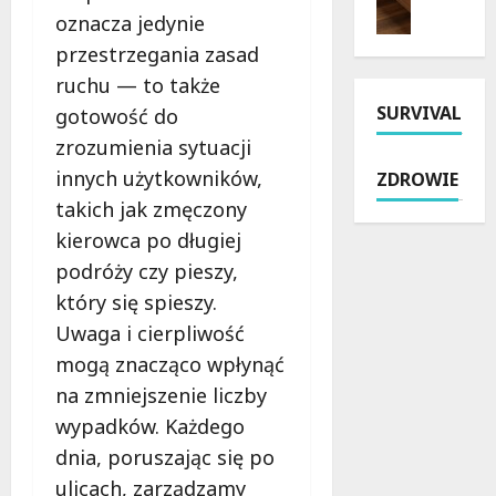
e
l
k
l
oznacza jedynie
l
e
i
e
przestrzegania zasad
g
ź
e
n
ruchu — to także
r
ć
j
a
SURVIVAL
z
gotowość do
m
:
d
y
i
N
w
zrozumienia sytuacji
m
e
o
o
innych użytkowników,
ZDROWIE
k
j
w
d
takich jak zmęczony
a
s
y
ą
D
c
A
kierowca po długiej
:
i
e
s
K
podróży czy pieszy,
e
p
f
l
który się spieszy.
c
a
a
u
Uwaga i cierpliwość
e
r
l
c
z
k
t
z
mogą znacząco wpłynąć
j
i
i
o
na zmniejszenie liczby
i
n
Z
w
wypadków. Każdego
P
g
i
e
ł
dnia, poruszając się po
o
e
z
o
w
l
a
ulicach, zarządzamy