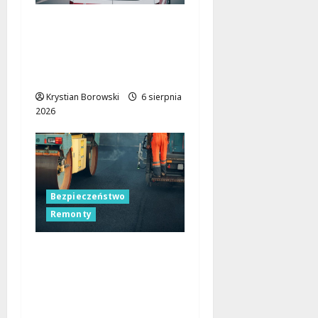
Bezpieczne chwile nad
wodą: Kluczowe
zasady, które musisz
znać
Krystian Borowski
6 sierpnia
2026
Bezpieczeństwo
Remonty
Nocne zmiany na
ulicach Łodzi:
drogowcy malują pasy
dla bezpieczeństwa!