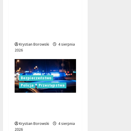
Cichy zabójca za
kierownicą: jak
mikrosen zagraża
bezpieczeństwu na
drodze
Krystian Borowski
4 sierpnia
2026
Bezpieczeństwo
Policja
Przestępstwa
Policja w Łodzi na
tropie podejrzanego o
usiłowanie zgwałcenia
Krystian Borowski
4 sierpnia
2026