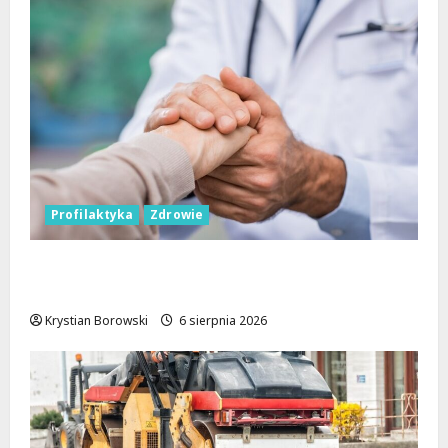
Profilaktyka
Zdrowie
Bezpieczna przyszłość: Bezpłatne wsparcie
dla dzieci z nadwagą w Łódzkiem
Krystian Borowski
6 sierpnia 2026