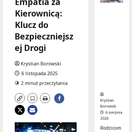
Empatia za
Bezpiecz
Kierownicą:
na
przyszłoś
Klucz do
ć:
Bezpieczniejsz
Bezpłatn
e
ej Drogi
wsparcie
dla dzieci
z
Krystian Borowski
nadwagą
6 listopada 2025
w
Łódzkie
2 minut przeczytania
m
Krystian
Borowski
6 sierpnia
2026
Rodzicom