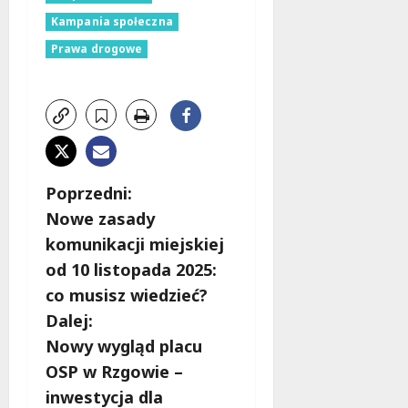
Kampania społeczna
Prawa drogowe
Z
Poprzedni:
Nowe zasady
o
komunikacji miejskiej
b
od 10 listopada 2025:
co musisz wiedzieć?
a
Dalej:
c
Nowy wygląd placu
OSP w Rzgowie –
z
inwestycja dla