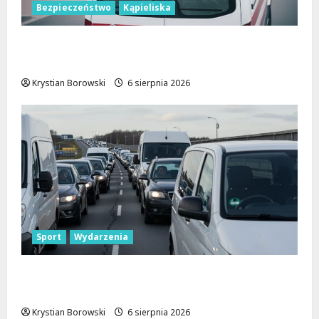
Bezpieczeństwo
Kąpieliska
Bezpieczne chwile nad wodą: Kluczowe
zasady, które musisz znać
Krystian Borowski
6 sierpnia 2026
Sport
Wydarzenia
Gdzie znaleźć miejsce parkingowe podczas
Biegu Aleksandrowskiego?
Krystian Borowski
6 sierpnia 2026