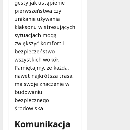
gesty jak ustąpienie
u
r
6
pierwszeństwa czy
s
o
sierpnia
unikanie używania
i
w
2026
s
s
klaksonu w stresujących
z
k
sytuacjach mogą
w
i
zwiększyć komfort i
i
e
e
bezpieczeństwo
g
d
o
wszystkich wokół.
z
?
Pamiętajmy, że każda,
i
nawet najkrótsza trasa,
e
6
ć
ma swoje znaczenie w
sierpnia
?
2026
budowaniu
bezpiecznego
6
środowiska.
sierpnia
2026
Komunikacja