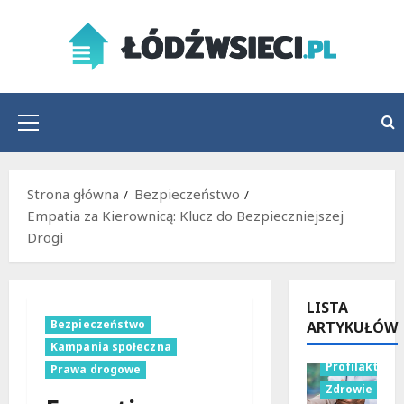
Przejdź
do
treści
Menu
główne
Strona główna
Bezpieczeństwo
Empatia za Kierownicą: Klucz do Bezpieczniejszej
Drogi
LISTA
Bezpieczeństwo
ARTYKUŁÓW
Kampania społeczna
Profilaktyka
Prawa drogowe
Zdrowie