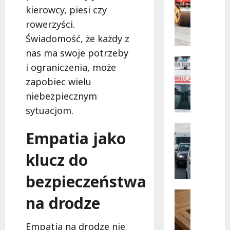
Infrastr
przyszło
kierowcy, piesi czy
Bezpłat
Remonty
wsparci
rowerzyści.
M
dla
dzieci
e
Świadomość, że każdy z
z
t
nadwag
nas ma swoje potrzeby
w
a
Bezpiecz
Łódzki
i ograniczenia, może
m
Kąpielisk
o
zapobiec wielu
B
r
e
niebezpiecznym
f
z
sytuacjom.
o
p
z
i
Sport
Empatia jako
a
e
Wydarzen
G
O
c
klucz do
d
l
z
z
s
n
bezpieczeństwa
i
z
e
e
t
c
Pielgrzy
na drodze
z
Wydarzen
y
h
P
n
ń
w
Empatia na drodze nie
i
a
s
i