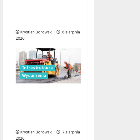
pijany kierowca i
poszukiwany pasażer
na motorowerze
Krystian Borowski
8 sierpnia
2026
Infrastruktura
Wydarzenia
Powiat łódzki
wschodni.
Bezpieczniejsze drogi i
nowe inwestycje
drogowe
Krystian Borowski
7 sierpnia
2026