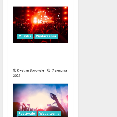
Muzyka
Wydarzenia
Łódź Gra Razem: Nowa
Orkiestra Zbiera
Muzyków!
Krystian Borowski
7 sierpnia
2026
Festiwale
Wydarzenia