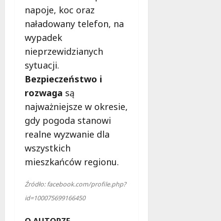
napoje, koc oraz
naładowany telefon, na
wypadek
nieprzewidzianych
sytuacji.
Bezpieczeństwo i
rozwaga
są
najważniejsze w okresie,
gdy pogoda stanowi
realne wyzwanie dla
wszystkich
mieszkańców regionu.
Źródło: facebook.com/profile.php?
id=100075699166450