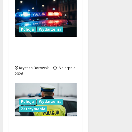
Policja
Wydarzenia
Nowa era Policji:
Miliony na sprzęt i
nowoczesne pojazdy
Krystian Borowski
8 sierpnia
2026
Policja
Wydarzenia
Zatrzymania
Nietypowa
interwencja w Łodzi: