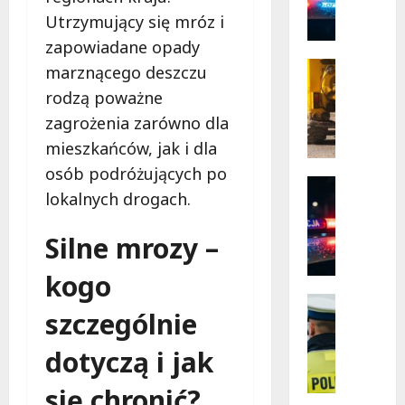
P
Józefow
Utrzymujący się mróz i
i
o
Rogowie
l
zapowiadane opady
Komfor
i
s
Infrastr
marznącego deszczu
Bezpie
k
Remonty
dla
rodzą poważne
Mieszk
a
R
P
zagrożenia zarówno dla
e
o
w
mieszkańców, jak i dla
l
o
osób podróżujących po
i
l
Policja
lokalnych drogach.
c
u
Wydarzen
N
j
c
Silne mrozy –
o
a
j
w
w
a
kogo
a
2
n
e
0
a
Policja
szczególnie
r
Wydarze
2
u
Zatrzyma
a
6
l
dotyczą i jak
N
P
r
i
i
o
o
c
się chronić?
e
l
k
a