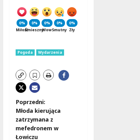
0%
0%
0%
0%
0%
Miłość
Śmieszny
Wow
Smutny
Zły
Pogoda
Wydarzenia
Z
Poprzedni:
Młoda kierująca
o
zatrzymana z
b
mefedronem w
Łowiczu