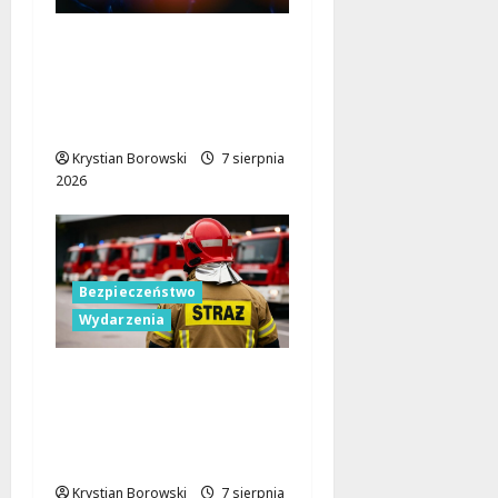
Parada Wolności 2026:
Muzyczne Święto Łodzi
z Niezapomnianymi
Atrakcjami
Krystian Borowski
7 sierpnia
2026
Bezpieczeństwo
Wydarzenia
Bezpieczniejsza gmina
Dmosin dzięki nowemu
wozowi OSP
Lubowidza
Krystian Borowski
7 sierpnia