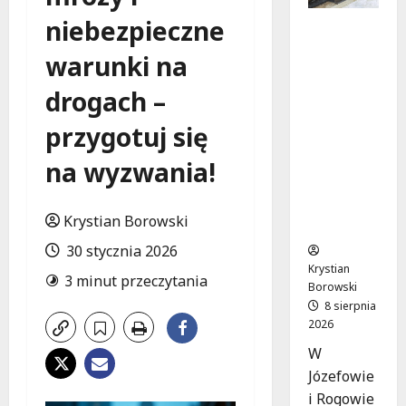
niebezpieczne
Nowa Era
Drogi w
warunki na
Józefowi
e i
drogach –
Rogowie:
Komfort i
przygotuj się
Bezpiecz
na wyzwania!
eństwo
dla
Mieszkań
Krystian Borowski
ców!
30 stycznia 2026
Krystian
3 minut przeczytania
Borowski
8 sierpnia
2026
W
Józefowie
i Rogowie