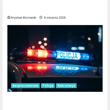
Komfort i Bezpieczeństwo dla
Mieszkańców!
Krystian Borowski
8 sierpnia 2026
Bezpieczeństwo
Policja
Rekrutacja
Polska Policja w 2026 roku: intensywne
wzmocnienia i nowoczesne rozwiązania dla