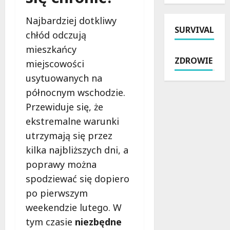
t
i
u
c
y
c
:
Najbardziej dotkliwy
h
p
SURVIVAL
j
i
B
chłód odczują
o
i
n
r
mieszkańcy
w
:
t
z
ZDROWIE
a
miejscowości
M
e
e
i
i
n
z
usytuowanych na
n
l
s
i
północnym wschodzie.
t
i
y
n
Przewiduje się, że
e
o
w
:
r
ekstremalne warunki
n
n
M
w
y
e
r
utrzymają się przez
e
n
w
o
kilka najbliższych dni, a
n
a
z
c
c
poprawy można
s
m
k
j
p
o
spodziewać się dopiero
a
a
r
c
i
po pierwszym
w
z
n
M
weekendzie lutego. W
Ł
ę
i
a
o
tym czasie
niezbędne
t
e
l