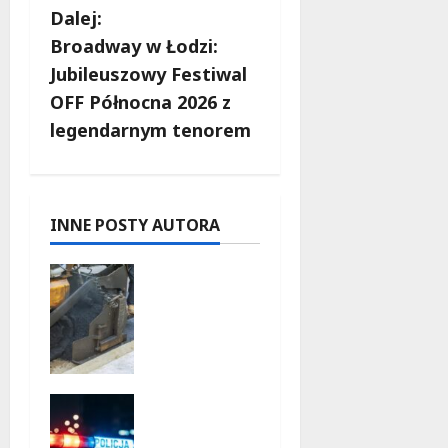
a
Dalej:
c
Broadway w Łodzi:
Jubileuszowy Festiwal
z
OFF Północna 2026 z
w
legendarnym tenorem
p
i
INNE POSTY AUTORA
s
Nowa Era
y
Drogi w
Józefowie
i Rogowie:
Komfort i
Bezpiecze
Polska
ństwo dla
Policja w
Mieszkań