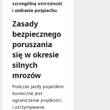
t
szczególną ostrożność
a
o
i unikanie pośpiechu
.
r
8
o
sierpnia
Zasady
w
2026
e
bezpiecznego
r
z
poruszania
e
się w okresie
8
sierpnia
silnych
2026
mrozów
Podczas jazdy pojazdem
konieczne jest
ograniczenie prędkości
i utrzymywanie