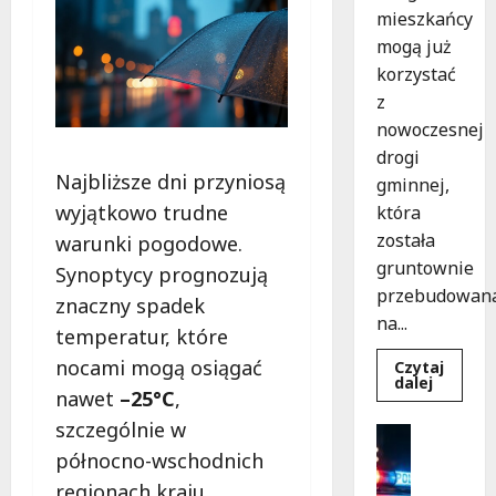
mieszkańcy
mogą już
korzystać
z
nowoczesnej
drogi
Najbliższe dni przyniosą
gminnej,
wyjątkowo trudne
która
została
warunki pogodowe.
gruntownie
Synoptycy prognozują
przebudowan
znaczny spadek
na...
temperatur, które
nocami mogą osiągać
Czytaj
Dowied
dalej
nawet
–25°C
,
się
więcej
szczególnie w
o
Bezpiecz
Nowa
Policja
północno-wschodnich
Era
Drogi
Rekrutac
regionach kraju.
w