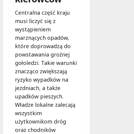
z
a
sierpnia
s
a
2026
s
z
Centralna część kraju
n
k
u
i
!
musi liczyć się z
k
a
wystąpieniem
i
d
8
marznących opadów,
w
l
sierpnia
a
które doprowadzą do
a
2026
n
b
powstawania groźnej
y
e
gołoledzi. Takie warunki
p
z
a
znacząco zwiększają
p
s
i
ryzyko wypadków na
a
e
jezdniach, a także
ż
c
upadków pieszych.
e
z
r
Władze lokalne zalecają
e
n
ń
wszystkim
a
s
użytkownikom dróg
m
t
oraz chodników
o
w