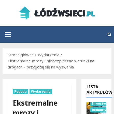
Przejdź
do
treści
Menu
główne
Strona główna
Wydarzenia
Ekstremalne mrozy i niebezpieczne warunki na
drogach – przygotuj się na wyzwania!
LISTA
Pogoda
Wydarzenia
ARTYKUŁÓW
Bezpieczeńs
Ekstremalne
Inwestycje
Remonty
mrozy i