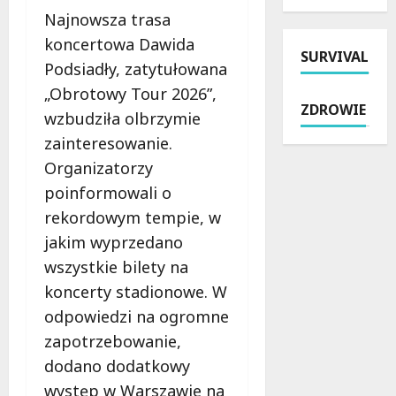
e
y
n
Najnowsza trasa
i
k
k
a
z
z
a
koncertowa Dawida
SURVIVAL
t
a
W
:
Podsiadły, zatytułowana
r
t
i
j
„Obrotowy Tour 2026”,
a
r
e
a
ZDROWIE
w
z
wzbudziła olbrzymie
l
k
i
y
u
z
zainteresowanie.
e
m
n
a
Organizatorzy
:
a
i
p
poinformowali o
B
n
a
e
e
i
–
rekordowym tempie, w
w
z
p
P
n
jakim wyprzedano
p
o
o
i
wszystkie bilety na
ł
b
l
ć
a
koncerty stadionowe. W
r
i
s
t
u
c
o
odpowiedzi na ogromne
n
t
j
b
zapotrzebowanie,
e
a
a
i
dodano dodatkowy
w
l
p
e
a
n
występ w Warszawie na
r
b