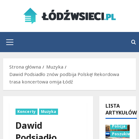
Przejdź
do
treści
Menu
główne
Strona główna
Muzyka
Dawid Podsiadło znów podbija Polskę! Rekordowa
trasa koncertowa omija Łódź
LISTA
Koncerty
Muzyka
ARTYKUŁÓW
Dawid
Policja
Poszukiwani
Podsiadło