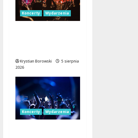
Koncerty
Wydarzenia
Letnie Niedziele z
Jazzem w
Manufakturze: Odkryj
Młode Talenty!
Krystian Borowski
5 sierpnia
2026
Koncerty
Wydarzenia
Łódź Summer Festival
2027: Muzyczne Lato