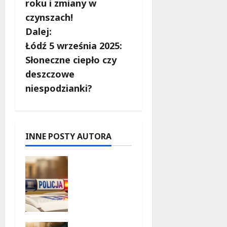
b
roku i zmiany w
czynszach!
a
Dalej:
c
Łódź 5 września 2025:
Słoneczne ciepło czy
z
deszczowe
w
niespodzianki?
p
i
INNE POSTY AUTORA
s
Zniknięcie
y
w
Tomaszo
wie
Mazowiec
kim –