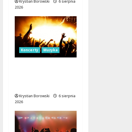
Krystian Borowski
6 sierpnia
2026
Koncerty
Muzyka
Muzyczna podróż z The
Lucyan Group:
Orientalne dźwięki w
sercu Łodzi!
Krystian Borowski
6 sierpnia
2026