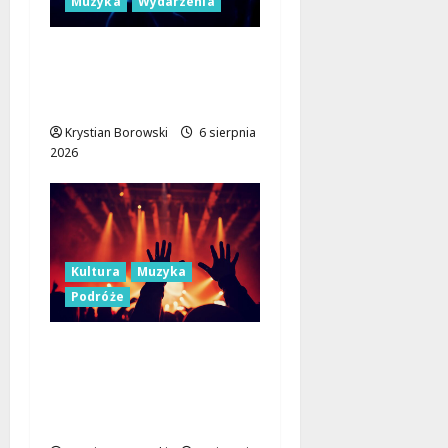
Muzyka
Wydarzenia
Muzyczne Mosty dla
Pokoju: Dołącz do
Erasmus+!
Krystian Borowski
6 sierpnia
2026
Kultura
Muzyka
Podróże
Muzyczne Święto Lata:
Jazz i Łemkowskie
Brzmienia w Serce
Łódzkiego Regionu