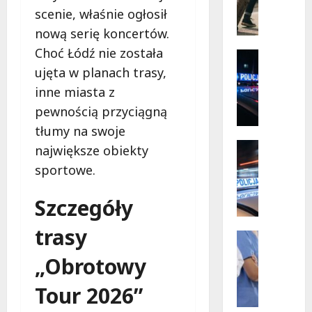
Mazowi
ó
–
scenie, właśnie ogłosił
społecz
r
w
nową serię koncertów.
s
akcji!
Choć Łódź nie została
k
Policja
i
Zaginięci
ujęta w planach trasy,
Z
e
inne miasta z
a
p
pewnością przyciągną
g
r
i
tłumy na swoje
z
n
y
Policja
największe obiekty
i
Przestęp
g
sportowe.
R
o
o
e
n
d
Szczegóły
c
y
y
y
2
b
trasy
d
7
Wydarze
e
y
Zdrowie
-
z
„Obrotowy
J
w
l
r
o
i
a
y
Tour 2026”
g
ś
t
z
a
c