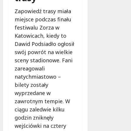
i
a
m
c
Zapowiedź trasy miała
w
h
miejsce podczas finału
Ł
o
festiwalu Zorza w
9
d
Katowicach, kiedy to
sierpnia
z
2026
Dawid Podsiadło ogłosił
i
swój powrót na wielkie
!
sceny stadionowe. Fani
8
zareagowali
sierpnia
natychmiastowo –
2026
bilety zostały
wyprzedane w
zawrotnym tempie. W
ciągu zaledwie kilku
godzin zniknęły
wejściówki na cztery