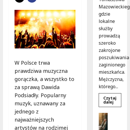
Mazowieckieg
gdzie
lokalne
służby
prowadzą
szeroko
zakrojone
poszukiwania
W Polsce trwa
zaginionego
prawdziwa muzyczna
mieszkańca.
gorączka, a wszystko to
Mężczyzna,
którego...
za sprawą Dawida
Podsiadły. Popularny
Czytaj
Dowied
dalej
muzyk, uznawany za
się
więcej
jednego z
o
Bezpiecz
Zniknięc
najważniejszych
Góry
w
Tomasz
G
artystów na rodzimej