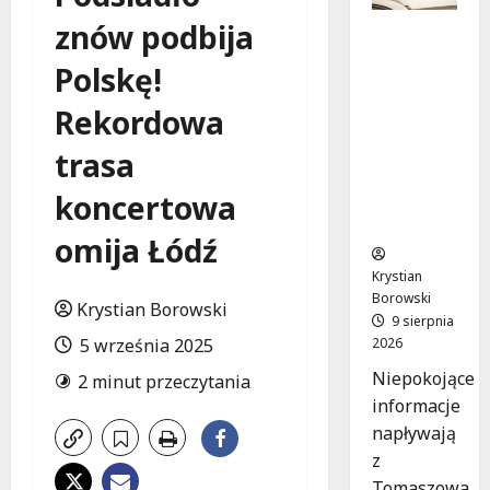
znów podbija
Zniknięci
e w
Polskę!
Tomaszo
wie
Rekordowa
Mazowie
ckim –
trasa
społeczn
koncertowa
ość w
akcji!
omija Łódź
Krystian
Borowski
Krystian Borowski
9 sierpnia
2026
5 września 2025
Niepokojące
2 minut przeczytania
informacje
napływają
z
Tomaszowa