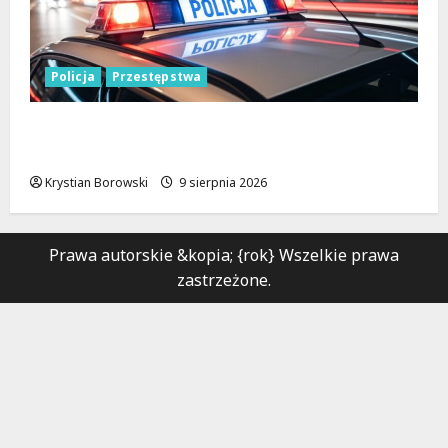
Policja
Przestępstwa
Recydywiści zatrzymani po brutalnym
napadzie w Łodzi
Krystian Borowski
9 sierpnia 2026
Prawa autorskie &kopia; {rok} Wszelkie prawa
zastrzeżone.