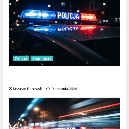
Policja
Zaginięcia
Zaginiony 27-latek z Wielunia – Policja
prosi o pomoc!
Krystian Borowski
9 sierpnia 2026