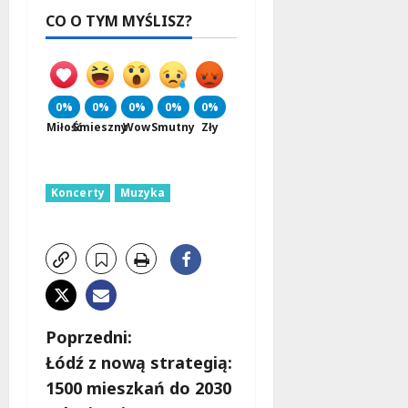
CO O TYM MYŚLISZ?
0%
0%
0%
0%
0%
Miłość
Śmieszny
Wow
Smutny
Zły
Koncerty
Muzyka
Z
Poprzedni:
Łódź z nową strategią:
o
1500 mieszkań do 2030