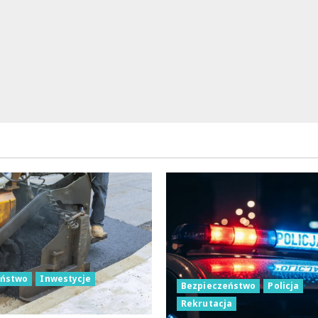
eństwo
Inwestycje
Bezpieczeństwo
Policja
Rekrutacja