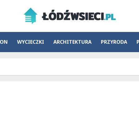
ION
WYCIECZKI
ARCHITEKTURA
PRZYRODA
Bezpłatne badania zdrowotne dla dzieci w
wieluńskim i wieruszowskim!