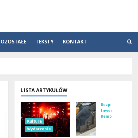
POZOSTAŁE
TEKSTY
KONTAKT
LISTA ARTYKUŁÓW
Bezpieczeństwo
Inwestycje
Remonty
Kultura
No
Wydarzenia
wa