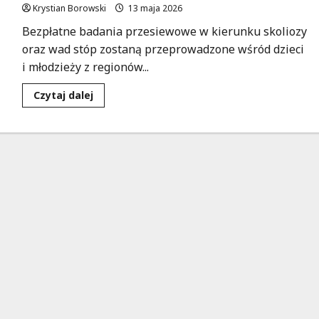
Krystian Borowski
13 maja 2026
Bezpłatne badania przesiewowe w kierunku skoliozy
oraz wad stóp zostaną przeprowadzone wśród dzieci
i młodzieży z regionów...
Dowiedz
Czytaj dalej
się
więcej
o
Bezpłatne
badania
zdrowotne
dla
dzieci
w
wieluńskim
i
wieruszowskim!