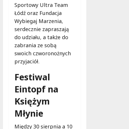
d
m
!
Sportowy Ultra Team
z
z
t
y
Łódź oraz Fundacja
i
y
n
7
Wybiegaj Marzenia,
e
p
sierpnia
a
l
u
serdecznie zapraszają
2026
s
i
c
i
do udziału, a także do
s
r
ę
zabrania ze sobą
i
o
j
swoich czworonożnych
ę
s
u
w
s
przyjaciół.
ż
i
b
w
e
e
Festiwal
s
d
z
i
z
u
Eintopf na
e
ą
p
r
w
r
Księżym
p
Ł
a
n
Młynie
o
w
i
d
n
u
z
i
!
Między 30 sierpnia a 10