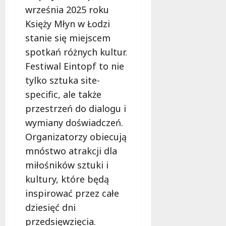
i
e
września 2025 roku
ń
7
Księży Młyn w Łodzi
7
sierpnia
sierpnia
stanie się miejscem
7
2026
2026
sierpnia
spotkań różnych kultur.
2026
Festiwal Eintopf to nie
tylko sztuka site-
specific, ale także
przestrzeń do dialogu i
wymiany doświadczeń.
Organizatorzy obiecują
mnóstwo atrakcji dla
miłośników sztuki i
kultury, które będą
inspirować przez całe
dziesięć dni
przedsięwzięcia.