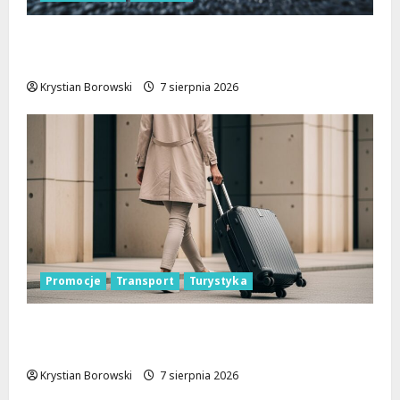
Remont Pabianickiej: Nowa era komfortu
w Łodzi zaczyna się już w sierpniu!
Krystian Borowski
7 sierpnia 2026
Promocje
Transport
Turystyka
Odkryj Łódzkie latem z ŁKA – zniżki
czekają!
Krystian Borowski
7 sierpnia 2026