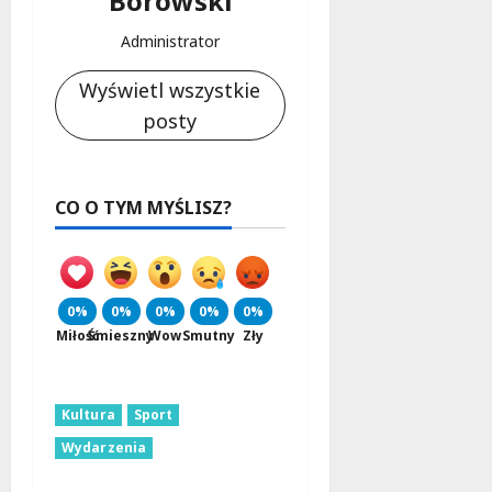
Borowski
Administrator
Wyświetl wszystkie
posty
CO O TYM MYŚLISZ?
0%
0%
0%
0%
0%
Miłość
Śmieszny
Wow
Smutny
Zły
Kultura
Sport
Wydarzenia