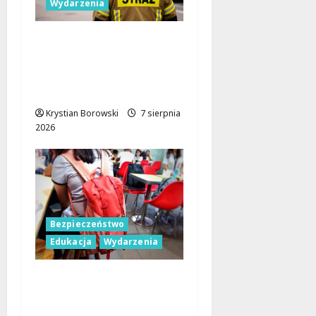
Wydarzenia
Bezpieczniejsza gmina
Dmosin dzięki nowemu
wozowi OSP
Lubowidza
Krystian Borowski
7 sierpnia
2026
Bezpieczeństwo
Edukacja
Wydarzenia
Czerwcowe działania
profilaktyczne w Łodzi:
podsumowanie dla