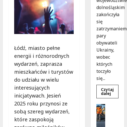
województwie
dolnośląskim
zakończyła
się
zatrzymaniem
pary
obywateli
Łódź, miasto pełne
Ukrainy,
energii i różnorodnych
wobec
wydarzeń, zaprasza
których
toczyło
mieszkańców i turystów
się...
do udziału w wielu
interesujących
Czytaj
Dowied
dalej
inicjatywach. Jesień
się
więcej
2025 roku przynosi ze
o
Komunik
Zatrzy
sobą szereg wydarzeń,
Remonty
pary
oszustó
R
które zaspokoją
policyjn
e
akcja