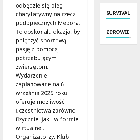
a
odbędzie się bieg
s
t
e
e
t
SURVIVAL
e
m
charytatywny na rzecz
r
w
k
z
a
podopiecznych Medora.
o
k
Ł
k
To doskonała okazja, by
ZDROWIE
s
i
K
o
połączyć sportową
e
e
A
m
n
r
–
pasję z pomocą
f
i
o
z
o
potrzebującym
o
w
n
r
zwierzętom.
r
a
i
t
ó
ł
Wydarzenie
ż
u
w
m
k
w
zaplanowane na 6
:
o
i
Ł
września 2025 roku
P
t
c
o
oferuje możliwość
o
o
z
d
l
c
e
uczestnictwa zarówno
z
i
y
k
i
fizycznie, jak i w formie
c
k
a
z
wirtualnej.
j
l
j
a
Organizatorzy, Klub
a
e
ą
c