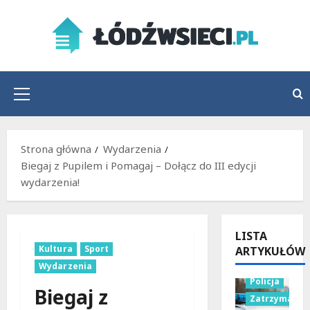
Przejdź
do
treści
Menu
główne
Strona główna
Wydarzenia
Biegaj z Pupilem i Pomagaj – Dołącz do III edycji
wydarzenia!
LISTA
Kultura
Sport
ARTYKUŁÓW
Wydarzenia
Policja
Biegaj z
Zatrzymania