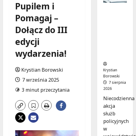
Pupilem i
Zatrzym
Pomagaj –
anie pary
oszustów
Dołącz do III
:
policyjna
edycji
akcja w
Dolnośląs
wydarzenia!
kiem
Krystian Borowski
Krystian
Borowski
7 września 2025
7 sierpnia
2026
3 minut przeczytania
Niecodzienna
akcja
służb
policyjnych
w