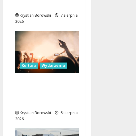
dzieci i młodzieży
Krystian Borowski
7 sierpnia
2026
Kultura
Wydarzenia
Taneczne wieczory dla
seniorów w Łodzi:
Potańcówki pod
chmurką!
Krystian Borowski
6 sierpnia
2026