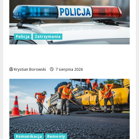
Policja
Zatrzymania
Zatrzymanie pary oszustów: policyjna
akcja w Dolnośląskiem
Krystian Borowski
7 sierpnia 2026
Komunikacja
Remonty