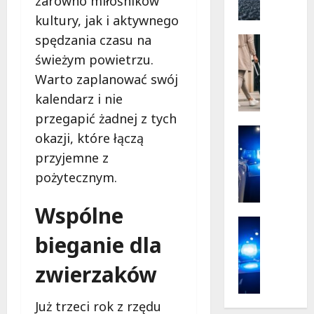
zarówno miłośników
w
m
Dolnośl
kultury, jak i aktywnego
o
n
spędzania czasu na
Promocj
t
Transpor
świeżym powietrzu.
Turystyk
P
Warto zaplanować swój
O
a
d
kalendarz i nie
b
k
i
przegapić żadnej z tych
r
a
Bezpiecz
okazji, które łączą
y
Prewenc
n
przyjemne z
j
Seniorzy
i
B
Ł
pożytecznym.
c
e
ó
k
z
d
i
Wspólne
p
z
Policja
e
i
k
Wypadki
bieganie dla
j
e
1
i
:
c
7
e
zwierzaków
N
z
-
l
o
e
l
a
w
Już trzeci rok z rzędu
ń
a
t