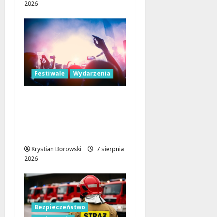
2026
Festiwale
Wydarzenia
Parada Wolności 2026:
Muzyczne Święto Łodzi
z Niezapomnianymi
Atrakcjami
Krystian Borowski
7 sierpnia
2026
Bezpieczeństwo