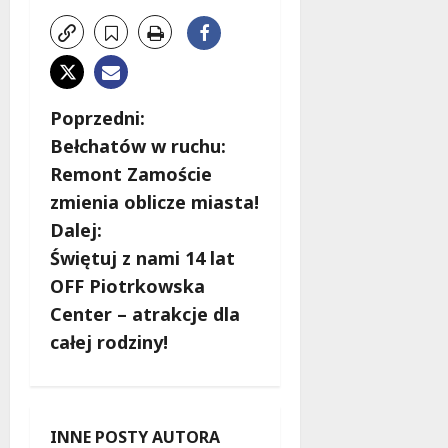
Z
Poprzedni:
Bełchatów w ruchu:
o
Remont Zamoście
b
zmienia oblicze miasta!
Dalej:
a
Świętuj z nami 14 lat
c
OFF Piotrkowska
Center – atrakcje dla
z
całej rodziny!
w
p
INNE POSTY AUTORA