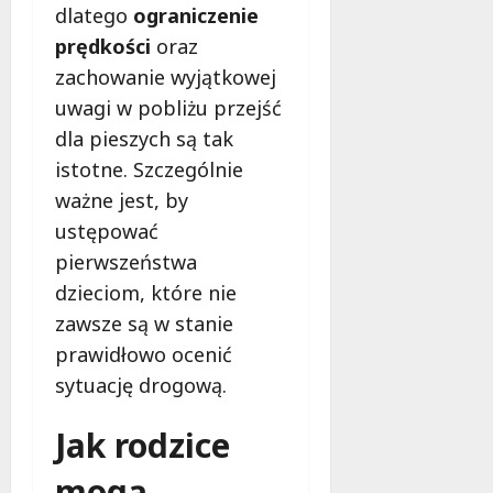
h
g
T
dlatego
ograniczenie
o
u
i
a
prędkości
oraz
w
i
c
l
c
u
zachowanie wyjątkowej
z
e
y
t
n
n
uwagi w pobliżu przejść
m
r
e
t
dla pieszych są tak
a
u
z
y
istotne. Szczególnie
l
d
m
!
u
n
i
ważne jest, by
j
i
a
5
ustępować
ą
e
n
sierpnia
pierwszeństwa
p
n
y
2026
a
dzieciom, które nie
i
!
s
a
zawsze są w stanie
y
d
5
prawidłowo ocenić
d
l
sierpnia
sytuację drogową.
l
a
2026
a
k
Jak rodzice
b
i
e
e
mogą
z
r