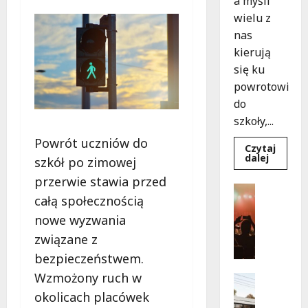
a myśli
wielu z
nas
kierują
się ku
powrotowi
do
szkoły,...
Powrót uczniów do
Czytaj
Dowied
dalej
szkół po zimowej
się
więcej
przerwie stawia przed
o
Koncerty
Wakacy
całą społecznością
Wydarzen
przygod
w
L
nowe wyzwania
Łodzi:
e
Odkryj
związane z
11
t
wyjątk
bezpieczeństwem.
n
atrakcji
Wzmożony ruch w
i
Ekologia
e
Transpor
okolicach placówek
E
N