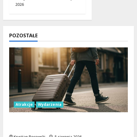
2026
POZOSTAŁE
Atrakcje
Wydarzenia
Wakacyjne przygody w Łodzi: Odkryj 11
wyjątkowych atrakcji!
Krystian Borowski
5 sierpnia 2026