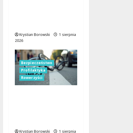
Zgłoszenia
mieszkańców: Klucz do
bezpieczeństwa w
mieście
Krystian Borowski
1 sierpnia
2026
Bezpieczeństwo
Profilaktyka
Rowerzyści
Rowerzyści w
Bezpiecznych Rękach –
Akcja na Rzecz
Bezpieczeństwa na
Drogach
Krystian Borowski
1 sierpnia