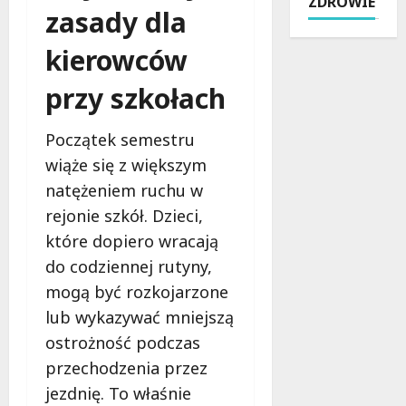
ZDROWIE
n
n
o
f
zasady dla
y
i
d
a
n
a
z
kierowców
k
a
w
i
t
u
Ł
przy szkołach
:
u
l
o
N
r
i
d
o
z
Początek semestru
c
z
w
e
wiąże się z większym
a
i
e
:
c
:
natężeniem ruchu w
t
O
h
Z
r
d
rejonie szkół. Dzieci,
Ł
m
a
k
które dopiero wracają
o
i
s
r
do codziennej rutyny,
d
a
y
y
z
n
i
mogą być rozkojarzone
j
i
y
e
M
lub wykazywać mniejszą
:
w
k
ł
ostrożność podczas
d
r
o
o
r
przechodzenia przez
u
l
d
o
c
o
e
jezdnię. To właśnie
g