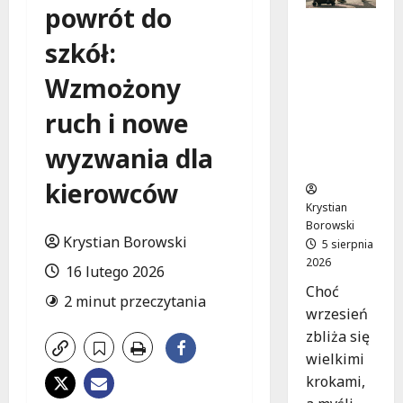
powrót do
Wakacyjn
szkół:
e
przygody
Wzmożony
w Łodzi:
Odkryj 11
ruch i nowe
wyjątko
wych
wyzwania dla
atrakcji!
kierowców
Krystian
Borowski
Krystian Borowski
5 sierpnia
2026
16 lutego 2026
Choć
2 minut przeczytania
wrzesień
zbliża się
wielkimi
krokami,