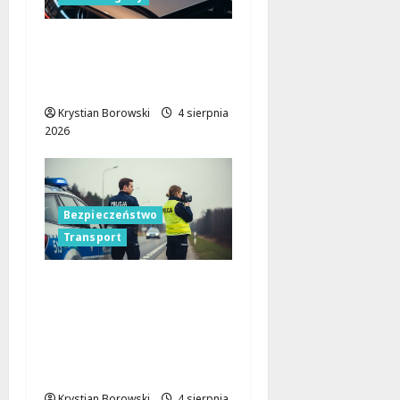
Bezpieczeństwo na
drogach: Walka z
pijanymi kierowcami!
Krystian Borowski
4 sierpnia
2026
Bezpieczeństwo
Transport
Cichy zabójca za
kierownicą: jak
mikrosen zagraża
bezpieczeństwu na
drodze
Krystian Borowski
4 sierpnia