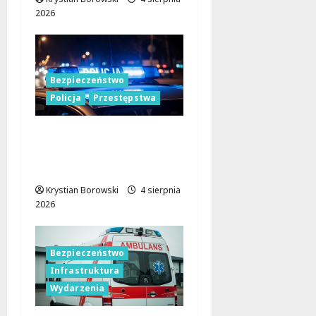
2026
Bezpieczeństwo
Policja
Przestępstwa
Policja w Łodzi na
tropie podejrzanego o
usiłowanie zgwałcenia
Krystian Borowski
4 sierpnia
2026
Bezpieczeństwo
Infrastruktura
Wydarzenia