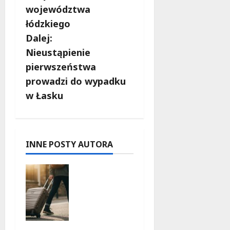
b
województwa
łódzkiego
a
Dalej:
c
Nieustąpienie
pierwszeństwa
z
prowadzi do wypadku
w
w Łasku
p
i
INNE POSTY AUTORA
s
Wakacyjn
y
e
przygody
w Łodzi:
Odkryj 11
wyjątkow