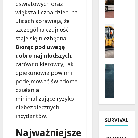
oświatowych oraz
l
i
większa liczba dzieci na
e
e
k
d
ulicach sprawiają, że
t
z
Komunik
szczególna czujność
r
Remonty
i
staje się niezbędna.
R
y
e
e
Biorąc pod uwagę
c
l
m
z
e
dobro najmłodszych
,
o
n
z
zarówno kierowcy, jak i
n
e
Bezpiecz
J
opiekunowie powinni
t
Remonty
a
a
N
s
u
podejmować świadome
z
o
k
t
z
działania
c
r
o
e
minimalizujące ryzyko
n
z
b
m
e
niebezpiecznych
y
u
w
z
ż
s
M
incydentów.
SURVIVAL
m
o
y
a
i
w
w
n
Najważniejsze
a
a
Ł
u