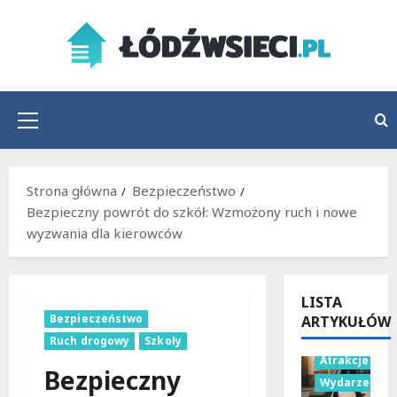
Przejdź
do
treści
Menu
główne
Strona główna
Bezpieczeństwo
Bezpieczny powrót do szkół: Wzmożony ruch i nowe
wyzwania dla kierowców
LISTA
Bezpieczeństwo
ARTYKUŁÓW
Ruch drogowy
Szkoły
Atrakcje
Bezpieczny
Wydarzenia