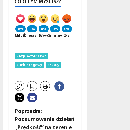
CO O TYM MYŚLISZ?
0%
0%
0%
0%
0%
Miłość
Śmieszny
Wow
Smutny
Zły
Bezpieczeństwo
Ruch drogowy
Szkoły
Z
Poprzedni:
Podsumowanie działań
o
„Prędkość” na terenie