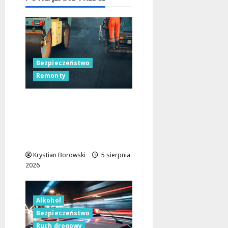
kierowcó
w
5 sierpnia
2026
Bezpieczeństwo
Remonty
Nocne zmiany na
ulicach Łodzi:
drogowcy malują pasy
dla bezpieczeństwa!
Krystian Borowski
5 sierpnia
2026
Alkohol
Bezpieczeństwo
Ruch drogowy