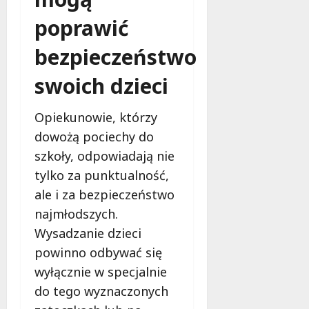
p
o
poprawić
i
w
e
c
bezpieczeństwo
c
ó
z
w
swoich dzieci
e
ń
5
s
Opiekunowie, którzy
sierpnia
t
2026
dowożą pociechy do
w
szkoły, odpowiadają nie
a
tylko za punktualność,
!
ale i za bezpieczeństwo
5
najmłodszych.
sierpnia
Wysadzanie dzieci
2026
powinno odbywać się
wyłącznie w specjalnie
do tego wyznaczonych