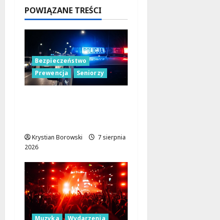
2026
POWIĄZANE TREŚCI
Bezpieczeństwo
Prewencja
Seniorzy
Bezpieczeństwo
seniorów: Policja dzieli
się wiedzą w Łodzi
Krystian Borowski
7 sierpnia
2026
Muzyka
Wydarzenia