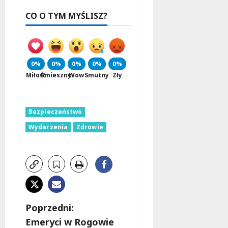
CO O TYM MYŚLISZ?
0%
0%
0%
0%
0%
Miłość
Śmieszny
Wow
Smutny
Zły
Bezpieczeństwo
Wydarzenia
Zdrowie
Z
Poprzedni:
Emeryci w Rogowie