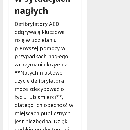
i
e
ń
nagłych
7
7
sierpnia
sierpnia
7
2026
Defibrylatory AED
2026
sierpnia
odgrywają kluczową
2026
rolę w udzielaniu
pierwszej pomocy w
przypadkach nagłego
zatrzymania krążenia.
**Natychmiastowe
użycie defibrylatora
może zdecydować o
życiu lub śmierci**,
dlatego ich obecność w
miejscach publicznych
jest niezbędna. Dzięki
szybkiemu dostępowi,