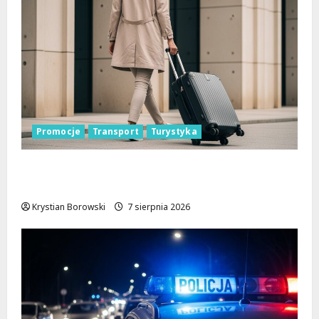
Promocje
Transport
Turystyka
Odkryj Łódzkie latem z ŁKA – zniżki
czekają!
Krystian Borowski
7 sierpnia 2026