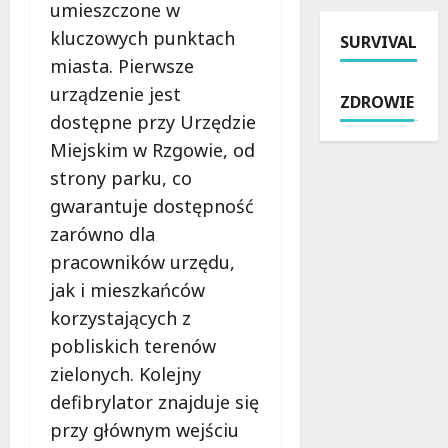
a
umieszczone w
s
t
e
e
kluczowych punktach
t
SURVIVAL
e
m
r
w
k
miasta. Pierwsze
z
a
o
k
Ł
k
urządzenie jest
ZDROWIE
s
i
K
o
dostępne przy Urzędzie
e
e
A
m
Miejskim w Rzgowie, od
n
r
–
f
i
o
z
strony parku, co
o
o
w
n
r
gwarantuje dostępność
r
a
i
t
zarówno dla
ó
ł
ż
u
pracowników urzędu,
w
m
k
w
:
o
i
jak i mieszkańców
Ł
P
t
c
o
korzystających z
o
o
z
d
pobliskich terenów
l
c
e
z
i
y
zielonych. Kolejny
k
i
c
k
a
z
defibrylator znajduje się
j
l
j
a
przy głównym wejściu
a
e
ą
c