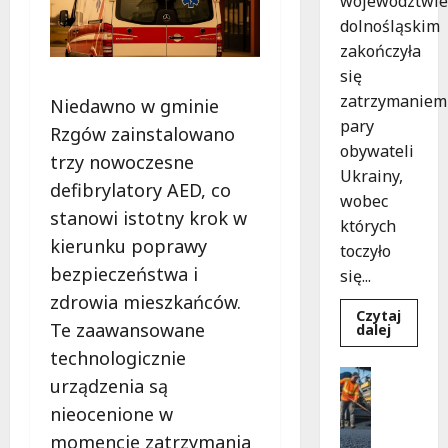
województwie
dolnośląskim
zakończyła
się
zatrzymaniem
Niedawno w gminie
pary
Rzgów zainstalowano
obywateli
trzy nowoczesne
Ukrainy,
defibrylatory AED, co
wobec
stanowi istotny krok w
których
kierunku poprawy
toczyło
bezpieczeństwa i
się...
zdrowia mieszkańców.
Czytaj
Te zaawansowane
Dowied
dalej
się
technologicznie
więcej
o
Komunik
urządzenia są
Zatrzy
Remonty
pary
nieocenione w
oszustó
R
policyjn
e
momencie zatrzymania
akcja