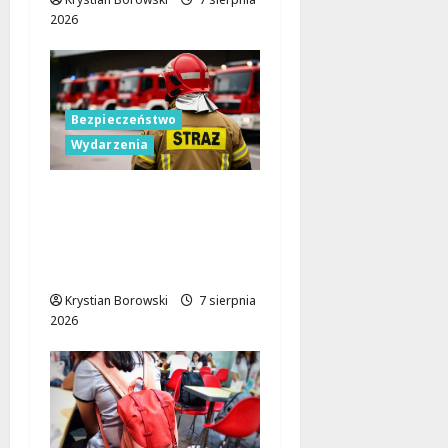
2026
Bezpieczeństwo
Wydarzenia
Bezpieczniejsza gmina
Dmosin dzięki nowemu
wozowi OSP
Lubowidza
Krystian Borowski
7 sierpnia
2026