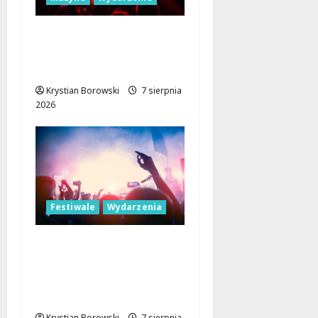
Łódź Gra Razem: Nowa
Orkiestra Zbiera
Muzyków!
Krystian Borowski
7 sierpnia
2026
Festiwale
Wydarzenia
Parada Wolności 2026:
Muzyczne Święto Łodzi
z Niezapomnianymi
Atrakcjami
Krystian Borowski
7 sierpnia