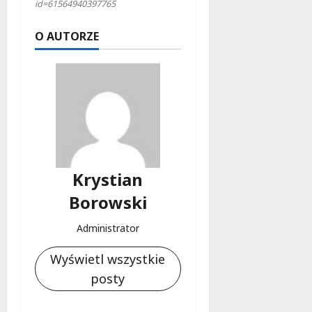
id=61564940397765
O AUTORZE
Krystian
Borowski
Administrator
Wyświetl wszystkie
posty