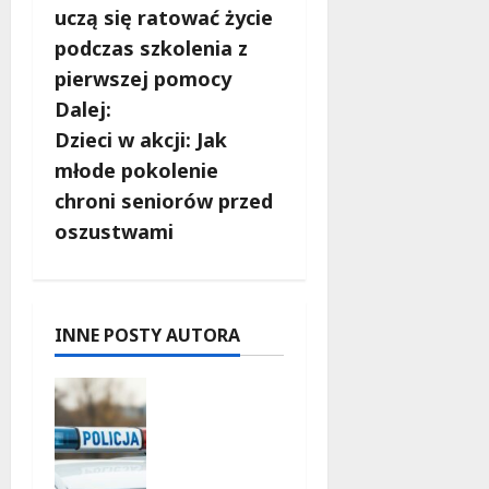
o
uczą się ratować życie
b
podczas szkolenia z
pierwszej pomocy
a
Dalej:
c
Dzieci w akcji: Jak
młode pokolenie
z
chroni seniorów przed
w
oszustwami
p
i
INNE POSTY AUTORA
s
Zatrzyma
y
nie pary
oszustów:
policyjna
akcja w