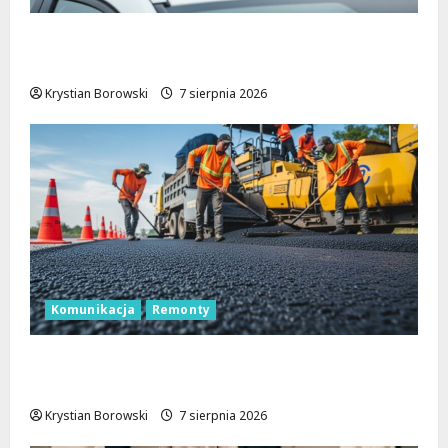
Zatrzymanie pary oszustów: policyjna
akcja w Dolnośląskiem
Krystian Borowski
7 sierpnia 2026
Komunikacja
Remonty
Remont Pabianickiej: Nowa era komfortu
w Łodzi zaczyna się już w sierpniu!
Krystian Borowski
7 sierpnia 2026