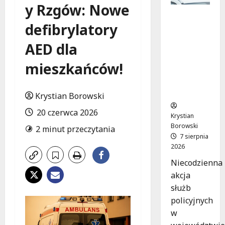
y Rzgów: Nowe
Zatrzym
defibrylatory
anie pary
oszustów
AED dla
:
policyjna
mieszkańców!
akcja w
Dolnośląs
kiem
Krystian Borowski
20 czerwca 2026
Krystian
Borowski
2 minut przeczytania
7 sierpnia
2026
Niecodzienna
akcja
służb
policyjnych
w