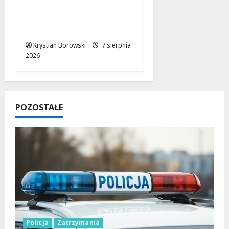
kangurowania dla
szpitala w
Skierniewicach
Krystian Borowski
7 sierpnia
2026
POZOSTAŁE
Policja
Zatrzymania