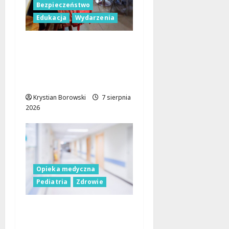
Bezpieczeństwo
Edukacja
Wydarzenia
Czerwcowe działania
profilaktyczne w Łodzi:
podsumowanie dla
dzieci i młodzieży
Krystian Borowski
7 sierpnia
2026
Opieka medyczna
Pediatria
Zdrowie
WOŚP przekazuje
nowe fotele do