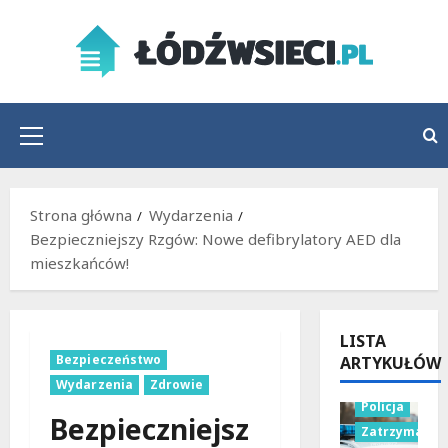
Przejdź
do
treści
Menu
główne
Strona główna
Wydarzenia
Bezpieczniejszy Rzgów: Nowe defibrylatory AED dla
mieszkańców!
LISTA
Bezpieczeństwo
ARTYKUŁÓW
Wydarzenia
Zdrowie
Policja
Bezpieczniejsz
Zatrzymania