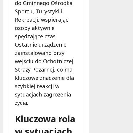
do Gminnego Ośrodka
d
m
!
z
z
t
Sportu, Turystyki i
y
i
y
n
7
Rekreacji, wspierając
e
p
sierpnia
a
osoby aktywnie
l
u
2026
s
spędzające czas.
i
c
i
s
r
Ostatnie urządzenie
ę
i
o
j
zainstalowano przy
ę
s
u
wejściu do Ochotniczej
w
s
ż
i
b
Straży Pożarnej, co ma
w
e
e
s
kluczowe znaczenie dla
d
z
i
szybkiej reakcji w
z
u
e
sytuacjach zagrożenia
ą
p
r
w
r
życia.
p
Ł
a
n
o
w
Kluczowa rola
i
d
n
u
z
i
w sytuacjach
!