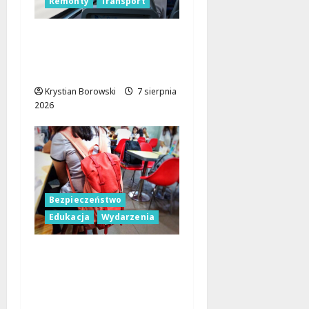
Remonty
Transport
Nowa trasa autobusu
53B w Łodzi od 7
sierpnia!
Krystian Borowski
7 sierpnia
2026
Bezpieczeństwo
Edukacja
Wydarzenia
Czerwcowe działania
profilaktyczne w Łodzi:
podsumowanie dla
dzieci i młodzieży