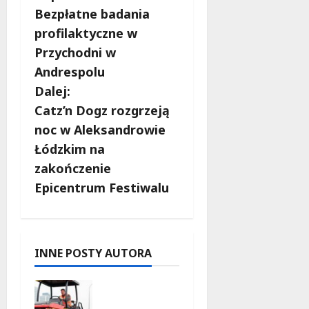
Bezpłatne badania
o
profilaktyczne w
b
Przychodni w
Andrespolu
a
Dalej:
c
Catz’n Dogz rozgrzeją
noc w Aleksandrowie
z
Łódzkim na
w
zakończenie
Epicentrum Festiwalu
p
i
s
INNE POSTY AUTORA
y
Powiat
łódzki