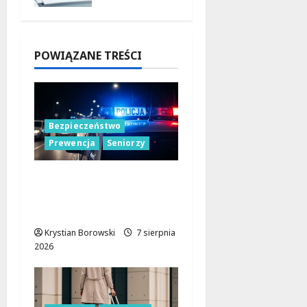
Dolnośląs
kiem
7 sierpnia
POWIĄZANE TREŚCI
2026
Bezpieczeństwo
Prewencja
Seniorzy
Bezpieczeństwo
seniorów: Policja dzieli
się wiedzą w Łodzi
Krystian Borowski
7 sierpnia
2026