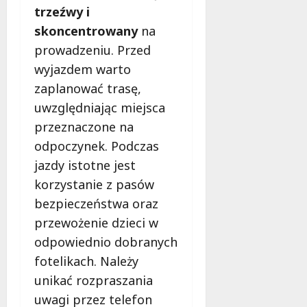
z
i
n
trzeźwy i
y
e
g
skoncentrowany
na
n
m
,
a
prowadzeniu. Przed
m
s
a
7
wyjazdem warto
i
sierpnia
k
zaplanować trasę,
ę
2026
i
uwzględniając miejsca
j
j
u
przeznaczone na
a
ż
ż
odpoczynek. Podczas
w
p
jazdy istotne jest
s
e
i
korzystanie z pasów
r
e
m
bezpieczeństwa oraz
r
a
przewożenie dzieci w
p
n
odpowiednio dobranych
n
e
i
fotelikach. Należy
n
u
t
unikać rozpraszania
!
n
uwagi przez telefon
y