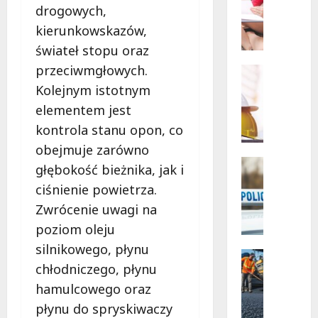
wschodn
W
drogowych,
Bezpiec
i
drogi
kierunkowskazów,
i
e
nowe
świateł stopu oraz
l
inwesty
drogow
przeciwmgłowych.
k
Edukacja
a
Remonty
Kolejnym istotnym
N
k
elementem jest
o
a
kontrola stanu opon, co
w
s
a
a
obejmuje zarówno
e
n
Policja
głębokość bieżnika, jak i
r
Zatrzyma
a
ciśnienie powietrza.
Z
a
s
a
Zwrócenie uwagi na
d
z
t
l
k
poziom oleju
r
a
o
silnikowego, płynu
z
z
Komunik
l
chłodniczego, płynu
y
Remonty
a
e
R
m
b
hamulcowego oraz
n
e
a
y
i
płynu do spryskiwaczy
m
n
t