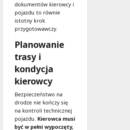
e
y
dokumentów kierowcy i
w
z
r
j
Ł
d
pojazdu to równie
a
n
o
y
istotny krok
k
a
d
,
przygotowawczy.
o
a
z
a
m
k
i
n
f
Planowanie
c
g
o
j
i
7
trasy i
r
a
e
sierpnia
t
w
2026
l
kondycja
u
D
s
w
o
k
kierowcy
Ł
l
i
o
n
,
d
o
Bezpieczeństwo na
g
z
ś
r
drodze nie kończy się
i
l
o
na kontroli technicznej
z
ą
o
a
pojazdu.
Kierowca musi
s
m
c
k
i
być w pełni wypoczęty,