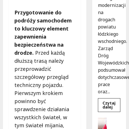
modernizacji
Przygotowanie do
na
drogach
podróży samochodem
powiatu
to kluczowy element
łódzkiego
zapewnienia
wschodniego.
bezpieczeństwa na
Zarząd
drodze.
Przed każdą
Dróg
dłuższą trasą należy
Wojewódzkich
przeprowadzić
podsumował
szczegółowy przegląd
dotychczasow
prace
techniczny pojazdu.
oraz...
Pierwszym krokiem
powinno być
Czytaj
Dowied
dalej
sprawdzenie działania
się
więcej
wszystkich świateł, w
o
Dofinans
Powiat
tym świateł mijania,
Szkoleni
łódzki