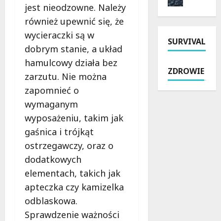
a
jest nieodzowne. Należy
o
i
k
i
n
również upewnić się, że
e
o
k
t
p
w
u
wycieraczki są w
SURVIVAL
P
a
e
r
dobrym stanie, a układ
a
r
j
s
hamulcowy działa bez
b
y
s
y
ZDROWIE
i
o
zarzutu. Nie można
z
w
a
s
k
Ł
zapomnieć o
n
z
o
o
wymaganym
i
u
ł
d
wyposażeniu, takim jak
c
s
y
z
k
t
n
gaśnica i trójkąt
i
i
ó
a
.
ostrzegawczy, oraz o
e
w
R
P
dodatkowych
j
:
o
r
:
elementach, takich jak
p
k
a
N
o
i
w
apteczka czy kamizelka
o
l
c
o
odblaskowa.
w
i
i
j
Sprawdzenie ważności
a
c
u
a