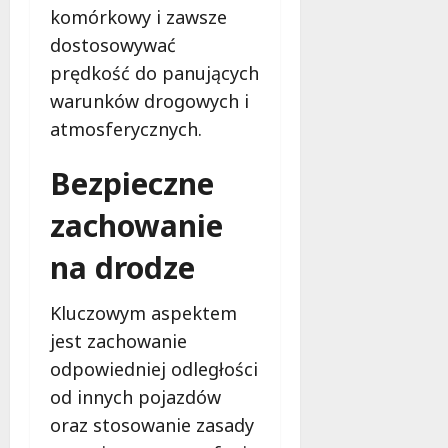
komórkowy i zawsze
7
i
sierpnia
dostosowywać
i
2026
n
prędkość do panujących
n
warunków drogowych i
e
atmosferycznych.
7
Bezpieczne
sierpnia
2026
zachowanie
na drodze
Kluczowym aspektem
jest zachowanie
odpowiedniej odległości
od innych pojazdów
oraz stosowanie zasady