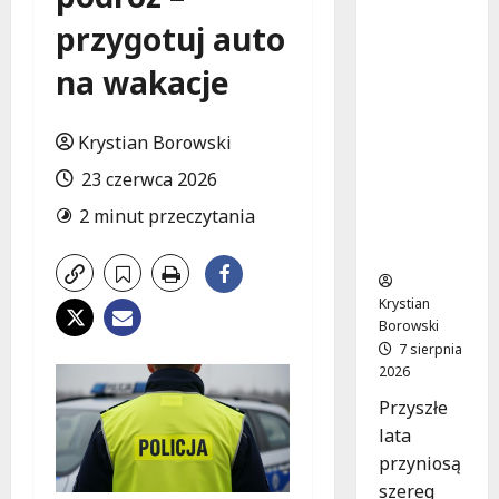
Powiat
przygotuj auto
łódzki
wschodni
na wakacje
.
Bezpiecz
niejsze
Krystian Borowski
drogi i
nowe
23 czerwca 2026
inwestycj
2 minut przeczytania
e
drogowe
Krystian
Borowski
7 sierpnia
2026
Przyszłe
lata
przyniosą
szereg