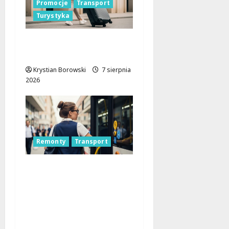
Promocje
Transport
Turystyka
Odkryj Łódzkie latem z
ŁKA – zniżki czekają!
Krystian Borowski
7 sierpnia
2026
Remonty
Transport
Remont placu Wolności
w Konstantynowie:
Nowe linie
autobusowe wkrótce
ruszą!