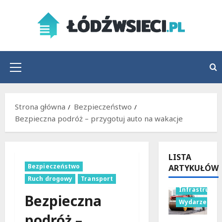
Przejdź
do
treści
Menu
główne
Strona główna
Bezpieczeństwo
Bezpieczna podróż – przygotuj auto na wakacje
LISTA
Bezpieczeństwo
ARTYKUŁÓW
Ruch drogowy
Transport
Infrastruktu
Bezpieczna
Wydarzenia
podróż –