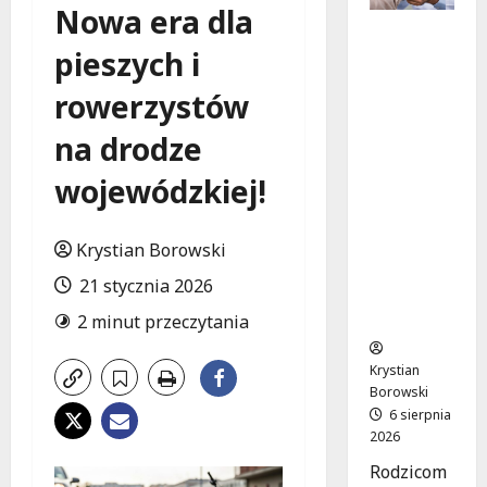
Nowa era dla
Bezpiecz
pieszych i
na
przyszłoś
rowerzystów
ć:
Bezpłatn
na drodze
e
wsparcie
wojewódzkiej!
dla dzieci
z
nadwagą
Krystian Borowski
w
21 stycznia 2026
Łódzkie
m
2 minut przeczytania
Krystian
Borowski
6 sierpnia
2026
Rodzicom