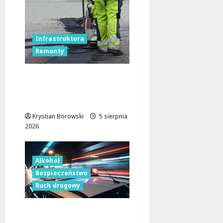
Infrastruktura
Remonty
Utrudnienia na A2: Jak
ominąć korki między
Łodzią a Warszawą?
Krystian Borowski
5 sierpnia
2026
Alkohol
Bezpieczeństwo
Ruch drogowy
Bezpieczeństwo na