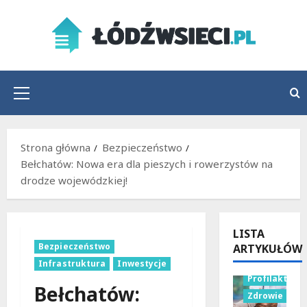
Przejdź
do
treści
Menu
główne
Strona główna
Bezpieczeństwo
Bełchatów: Nowa era dla pieszych i rowerzystów na
drodze wojewódzkiej!
LISTA
Bezpieczeństwo
ARTYKUŁÓW
Infrastruktura
Inwestycje
Profilaktyka
Bełchatów:
Zdrowie