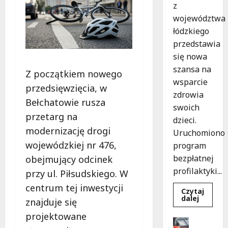
z
województwa
łódzkiego
przedstawia
się nowa
szansa na
Z początkiem nowego
wsparcie
przedsięwzięcia, w
zdrowia
Bełchatowie rusza
swoich
przetarg na
dzieci.
modernizację drogi
Uruchomiono
wojewódzkiej nr 476,
program
bezpłatnej
obejmujący odcinek
profilaktyki...
przy ul. Piłsudskiego. W
centrum tej inwestycji
Czytaj
Dowied
dalej
znajduje się
się
więcej
projektowane
o
Drogi
Bezpiec