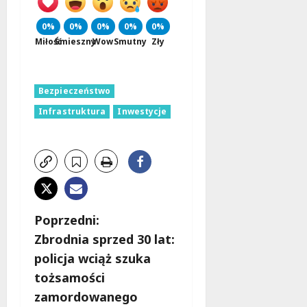
0%
0%
0%
0%
0%
Miłość
Śmieszny
Wow
Smutny
Zły
Bezpieczeństwo
Infrastruktura
Inwestycje
Z
Poprzedni:
Zbrodnia sprzed 30 lat:
o
policja wciąż szuka
b
tożsamości
zamordowanego