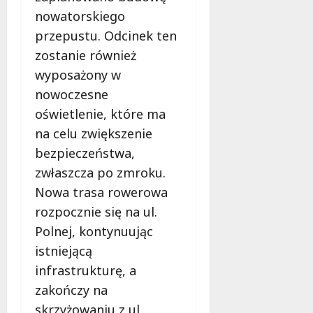
u
nowatorskiego
r
6
s
o
sierpnia
przepustu. Odcinek ten
i
w
2026
zostanie również
s
s
wyposażony w
z
k
w
i
nowoczesne
i
e
oświetlenie, które ma
e
g
na celu zwiększenie
d
o
bezpieczeństwa,
z
?
i
zwłaszcza po zmroku.
e
6
Nowa trasa rowerowa
ć
sierpnia
rozpocznie się na ul.
?
2026
Polnej, kontynuując
6
istniejącą
sierpnia
infrastrukturę, a
2026
zakończy na
skrzyżowaniu z ul.