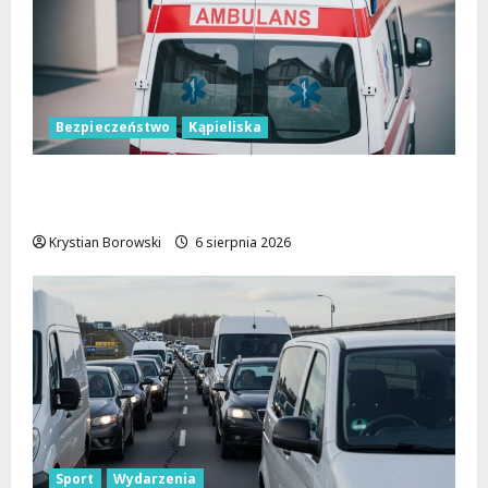
Bezpieczeństwo
Kąpieliska
Bezpieczne chwile nad wodą: Kluczowe
zasady, które musisz znać
Krystian Borowski
6 sierpnia 2026
Sport
Wydarzenia