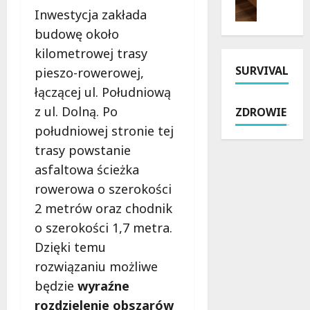
e
l
k
l
Inwestycja zakłada
l
e
i
e
budowę około
g
ź
e
n
kilometrowej trasy
r
ć
j
a
SURVIVAL
z
pieszo-rowerowej,
m
:
d
y
i
N
w
łączącej ul. Południową
m
e
o
o
z ul. Dolną. Po
ZDROWIE
k
j
w
d
południowej stronie tej
a
s
y
ą
D
c
A
trasy powstanie
:
i
e
s
K
asfaltowa ścieżka
e
p
f
l
rowerowa o szerokości
c
a
a
u
2 metrów oraz chodnik
e
r
l
c
z
k
t
z
o szerokości 1,7 metra.
j
i
i
o
Dzięki temu
i
n
Z
w
rozwiązaniu możliwe
P
g
i
e
ł
będzie
wyraźne
o
e
z
o
w
l
a
rozdzielenie obszarów