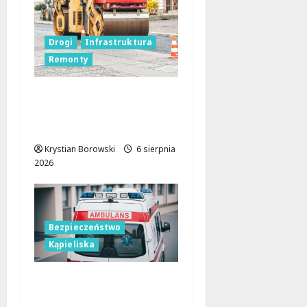
Drogi
Infrastruktura
Remonty
Metamorfoza
Olsztyńskiej: Nowy
Asfalt i Zieleń w Łodzi!
Krystian Borowski
6 sierpnia
2026
Bezpieczeństwo
Kąpieliska
Bezpieczne chwile nad
wodą: Kluczowe