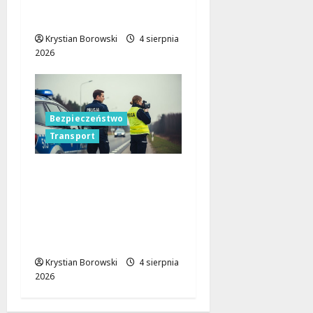
drogach: Walka z
pijanymi kierowcami!
Krystian Borowski
4 sierpnia
2026
Bezpieczeństwo
Transport
Cichy zabójca za
kierownicą: jak
mikrosen zagraża
bezpieczeństwu na
drodze
Krystian Borowski
4 sierpnia
2026