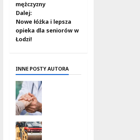
a
mężczyzny
c
Dalej:
Nowe łóżka i lepsza
z
opieka dla seniorów w
w
Łodzi!
p
i
INNE POSTY AUTORA
s
Bezpieczn
y
a
przyszłość
:
Bezpłatne
wsparcie
Metamorf
dla dzieci
oza
z
Olsztyńsk
nadwagą