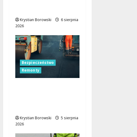
zasady, które musisz
znać
Krystian Borowski
6 sierpnia
2026
Bezpieczeństwo
Remonty
Nocne zmiany na
ulicach Łodzi:
drogowcy malują pasy
dla bezpieczeństwa!
Krystian Borowski
5 sierpnia
2026