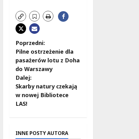
Z
Poprzedni:
Pilne ostrzeżenie dla
o
pasażerów lotu z Doha
b
do Warszawy
Dalej:
a
Skarby natury czekają
c
w nowej Bibliotece
LAS!
z
w
p
INNE POSTY AUTORA