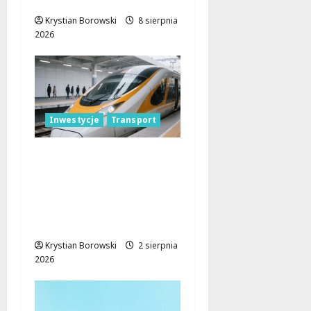
Mieszkańców!
Krystian Borowski
8 sierpnia
2026
Inwestycje
Transport
Nowoczesne pociągi
dla Łódzkiego. Szybkie,
dostępne dla każdego i
gotowe do zadań
specjalnych
Krystian Borowski
2 sierpnia
2026