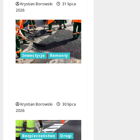
Krystian Borowski
31 lipca
2026
Inwestycje
Remonty
Złotno w Łodzi:
Rewolucja drogowa,
która zmienia oblicze
dzielnicy!
Krystian Borowski
30 lipca
2026
Bezpieczeństwo
Drogi