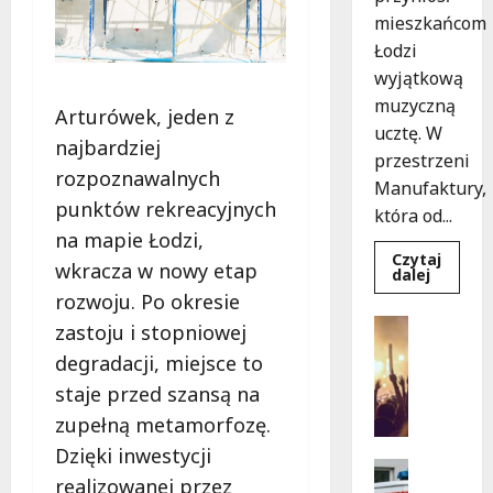
mieszkańcom
Łodzi
wyjątkową
muzyczną
Arturówek, jeden z
ucztę. W
najbardziej
przestrzeni
rozpoznawalnych
Manufaktury,
punktów rekreacyjnych
która od...
na mapie Łodzi,
Czytaj
wkracza w nowy etap
Dowied
dalej
się
rozwoju. Po okresie
więcej
o
Koncerty
zastoju i stopniowej
Jazzow
Wydarzen
Noce
degradacji, miejsce to
w
L
Manufak
staje przed szansą na
e
Kostka
i
t
zupełną metamorfozę.
Pisarcz
n
Zachwyc
Dzięki inwestycji
Łódź!
i
Bezpiecz
realizowanej przez
e
Ratowni