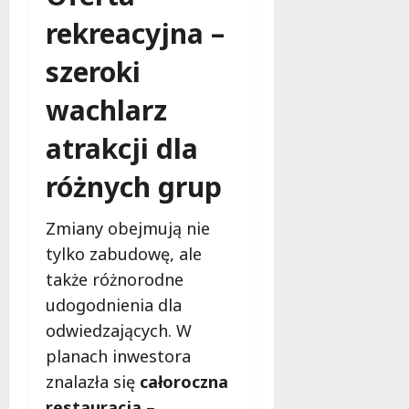
k
i
rekreacyjna –
e
szeroki
g
o
wachlarz
j
u
atrakcji dla
ż
r
różnych grup
a
t
u
Zmiany obejmują nie
j
tylko zabudowę, ale
e
także różnorodne
ż
udogodnienia dla
y
c
odwiedzających. W
i
planach inwestora
e
znalazła się
całoroczna
restauracja
–
9