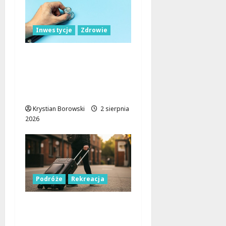
Inwestycje
Zdrowie
Łódź inwestuje w
zdrowie: nowoczesne
przychodnie i sprzęt
dla mieszkańców
Krystian Borowski
2 sierpnia
2026
Podróże
Rekreacja
Odkryj letnie skarby
Lublinka w Łodzi!