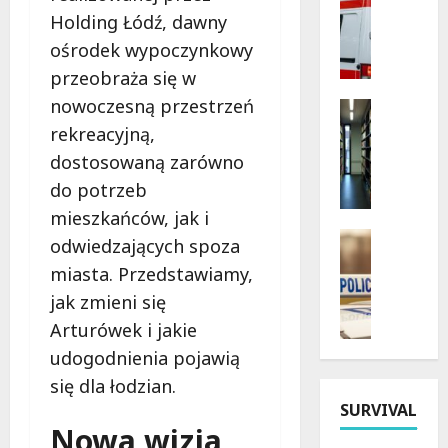
Wydarzen
K
Holding Łódź, dawny
B
o
ośrodek wypoczynkowy
e
n
przeobraża się w
z
c
p
nowoczesną przestrzeń
e
Kultura
i
Wydarzen
r
rekreacyjną,
e
G
t
dostosowaną zarówno
c
r
y
do potrzeb
z
y
w
n
i
mieszkańców, jak i
Ł
e
K
Policja
o
odwiedzających spoza
w
s
Poszukiw
d
miasta. Przedstawiamy,
Z
a
i
z
n
k
jak zmieni się
ą
i
i
a
ż
:
Arturówek i jakie
k
c
k
K
udogodnienia pojawią
n
j
i
l
się dla łodzian.
i
e
:
a
SURVIVAL
ę
z
T
r
Nowa wizja
c
W
y
n