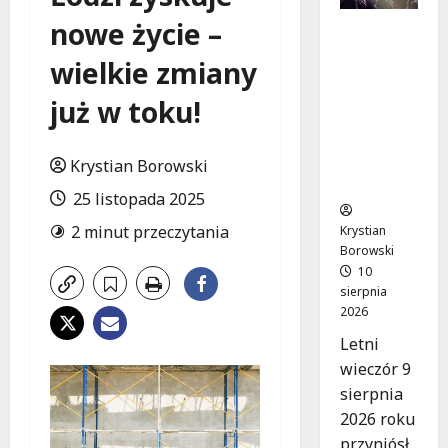
nowe życie –
Jazzowe
Noce w
wielkie zmiany
Manufak
turze:
już w toku!
Kostka i
Pisarczyk
Zachwyci
Krystian Borowski
li Łódź!
25 listopada 2025
2 minut przeczytania
Krystian
Borowski
10
sierpnia
2026
Letni
wieczór 9
sierpnia
2026 roku
przyniósł