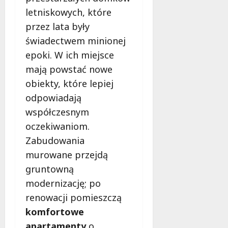
d
k
k
k
letniskowych, które
l
i
i
i
i
przez lata były
m
B
e
s
świadectwem minionej
–
u
j
k
epoki. W ich miejsce
s
d
B
a
p
ż
i
mają powstać nowe
!
o
e
b
obiekty, które lepiej
ł
t
l
10
odpowiadają
e
o
i
sierpnia
c
w
współczesnym
o
2026
z
i
t
oczekiwaniom.
n
O
e
Zabudowania
o
b
c
murowane przejdą
ś
y
e
ć
w
gruntowną
w
a
9
modernizację; po
a
t
sierpnia
renowacji pomieszczą
k
e
2026
komfortowe
c
l
j
s
apartamenty
o