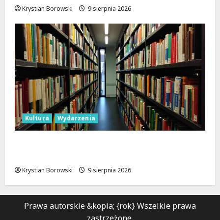
Krystian Borowski
9 sierpnia 2026
Kultura
Wydarzenia
Gry i Książki: Tydzień Pełen Wrażeń w
Łódzkiej Bibliotece
Krystian Borowski
9 sierpnia 2026
Prawa autorskie &kopia; {rok} Wszelkie prawa
zastrzeżone.