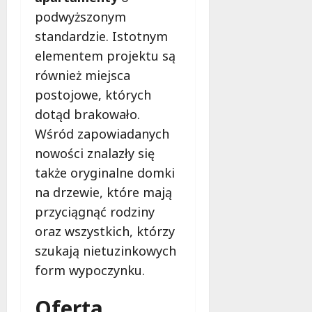
i
k
podwyższonym
!
i
standardzie. Istotnym
e
m
elementem projektu są
9
u
sierpnia
również miejsca
W
2026
postojowe, których
o
dotąd brakowało.
j
e
Wśród zapowiadanych
w
nowości znalazły się
ó
także oryginalne domki
d
na drzewie, które mają
z
t
przyciągnąć rodziny
w
oraz wszystkich, którzy
a
szukają nietuzinkowych
Ł
ó
form wypoczynku.
d
z
Oferta