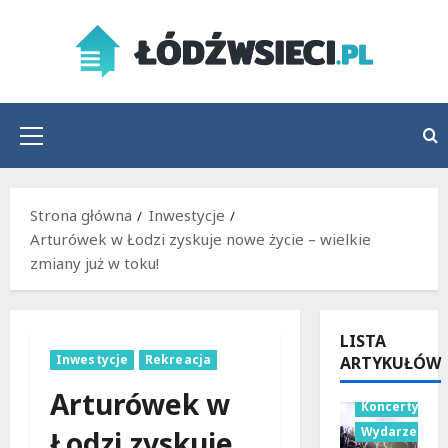
Przejdź
do
treści
Menu
główne
Strona główna
Inwestycje
Arturówek w Łodzi zyskuje nowe życie – wielkie
zmiany już w toku!
LISTA
Inwestycje
Rekreacja
ARTYKUŁÓW
Arturówek w
Koncerty
Wydarzenia
Łodzi zyskuje