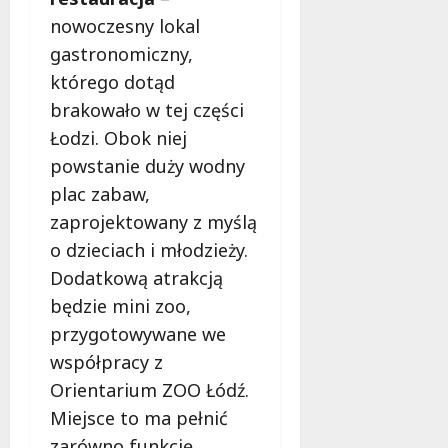
sierpnia
nowoczesny lokal
2026
gastronomiczny,
którego dotąd
brakowało w tej części
Łodzi. Obok niej
powstanie duży wodny
plac zabaw,
zaprojektowany z myślą
o dzieciach i młodzieży.
Dodatkową atrakcją
będzie mini zoo,
przygotowywane we
współpracy z
Orientarium ZOO Łódź.
Miejsce to ma pełnić
zarówno funkcję