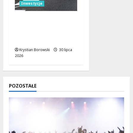
Inwestycje
Rewolucja Drogowa w
Radomszczańskim: 67
mln zł na Nową
Infrastrukturę
Krystian Borowski
30 lipca
2026
POZOSTAŁE