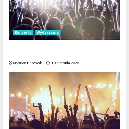
Koncerty
Wydarzenia
Jazzowe Noce w Manufakturze: Kostka i
Pisarczyk Zachwycili Łódź!
Krystian Borowski
10 sierpnia 2026