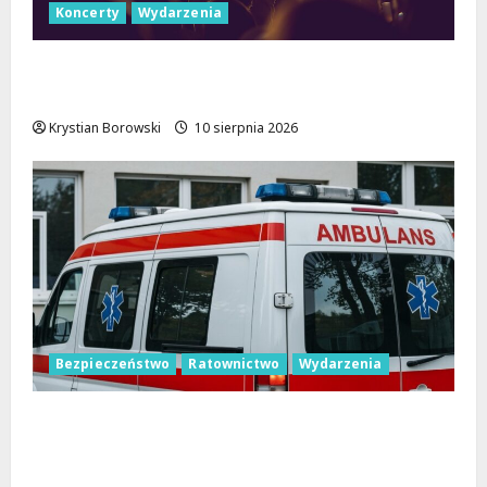
Koncerty
Wydarzenia
Letnie Koncerty w Łodzi: Klarnetowe
emocje w Parku Źródliska!
Krystian Borowski
10 sierpnia 2026
Bezpieczeństwo
Ratownictwo
Wydarzenia
Bezpieczne wakacje z WOPR. Sprzęt
kupiony dzięki Budżetowi Obywatelskiemu
Województwa Łódzkiego już ratuje życie