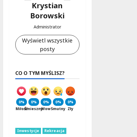
Krystian
Borowski
Administrator
Wyświetl wszystkie
posty
CO O TYM MYŚLISZ?
0%
0%
0%
0%
0%
Miłość
Śmieszny
Wow
Smutny
Zły
Inwestycje
Rekreacja