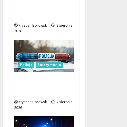
pijany kierowca i
poszukiwany pasażer
na motorowerze
Krystian Borowski
8 sierpnia
2026
Policja
Zatrzymania
Zatrzymanie pary
oszustów: policyjna
akcja w Dolnośląskiem
Krystian Borowski
7 sierpnia
2026