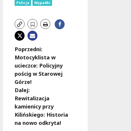
Policja
Wypadki
Z
Poprzedni:
Motocyklista w
o
ucieczce: Policyjny
b
pościg w Starowej
Górze!
a
Dalej:
c
Rewitalizacja
kamienicy przy
z
Kilińskiego: Historia
w
na nowo odkryta!