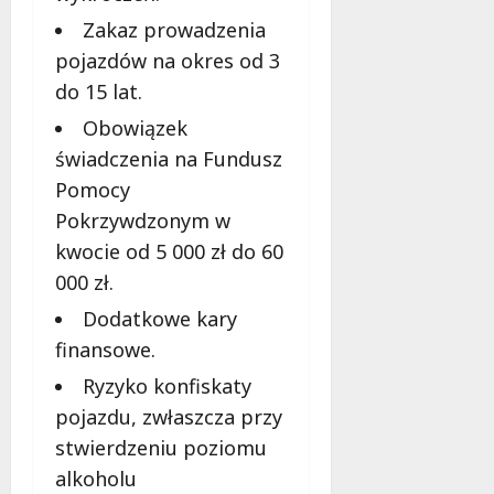
n
Zakaz prowadzenia
e
pojazdów na okres od 3
n
t
do 15 lat.
n
Obowiązek
y
i
świadczenia na Fundusz
i
Pomocy
n
Pokrzywdzonym w
n
kwocie od 5 000 zł do 60
e
000 zł.
7
Dodatkowe kary
sierpnia
finansowe.
2026
Ryzyko konfiskaty
pojazdu, zwłaszcza przy
stwierdzeniu poziomu
alkoholu