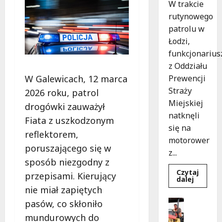
W trakcie
rutynowego
patrolu w
Łodzi,
funkcjonarius
z Oddziału
W Galewicach, 12 marca
Prewencji
Straży
2026 roku, patrol
Miejskiej
drogówki zauważył
natknęli
Fiata z uszkodzonym
się na
reflektorem,
motorower
poruszającego się w
z...
sposób niezgodny z
Czytaj
przepisami. Kierujący
Dowied
dalej
się
nie miał zapiętych
więcej
o
Infrastr
pasów, co skłoniło
Nietyp
Wydarzen
interwe
mundurowych do
w
P