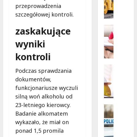
Łodzi:
przeprowadzenia
o
pijany
kierowc
w
szczegółowej kontroli.
i
i
poszuk
pasażer
a
Dofinans
zaskakujące
na
t
Szkoleni
motoro
W
ł
wyniki
i
ó
e
kontroli
d
l
z
k
k
Edukacja
Podczas sprawdzania
a
Remonty
i
dokumentów,
N
k
w
o
a
funkcjonariusze wyczuli
s
w
s
c
silną woń alkoholu od
a
a
h
23-letniego kierowcy.
e
n
Policja
o
Badanie alkomatem
r
Zatrzyma
a
d
Z
a
s
n
wykazało, że miał on
a
d
z
i
ponad 1,5 promila
t
l
k
.