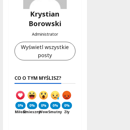
Krystian
Borowski
Administrator
Wyświetl wszystkie
posty
CO O TYM MYŚLISZ?
0%
0%
0%
0%
0%
Miłość
Śmieszny
Wow
Smutny
Zły