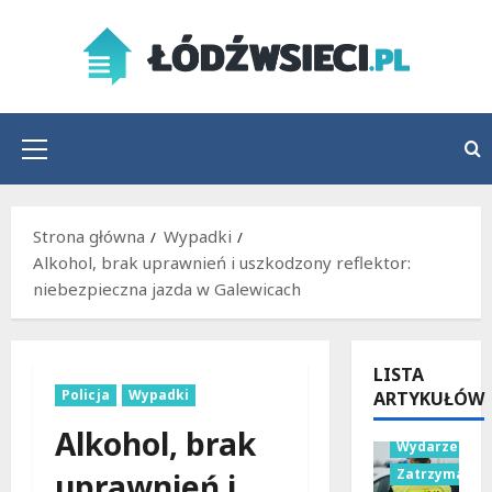
Przejdź
do
treści
Menu
główne
Strona główna
Wypadki
Alkohol, brak uprawnień i uszkodzony reflektor:
niebezpieczna jazda w Galewicach
LISTA
Policja
Wypadki
ARTYKUŁÓW
Policja
Alkohol, brak
Wydarzenia
Zatrzymania
uprawnień i