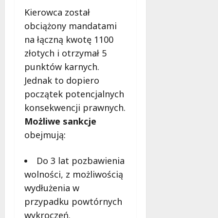
ś
r
e
Kierowca został
l
o
obciążony mandatami
ą
o
7
na łączną kwotę 1100
s
m
sierpnia
k
i
złotych i otrzymał 5
2026
i
n
punktów karnych.
e
g
Jednak to dopiero
m
,
początek potencjalnych
m
a
7
konsekwencji prawnych.
sierpnia
k
Możliwe sankcje
2026
i
obejmują:
j
a
ż
Do 3 lat pozbawienia
p
wolności, z możliwością
e
wydłużenia w
r
przypadku powtórnych
m
a
wykroczeń.