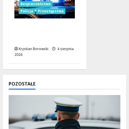
Bezpieczeństwo
Policja
Przestępstwa
Policja w Łodzi na
tropie podejrzanego o
usiłowanie zgwałcenia
Krystian Borowski
4 sierpnia
2026
POZOSTAŁE