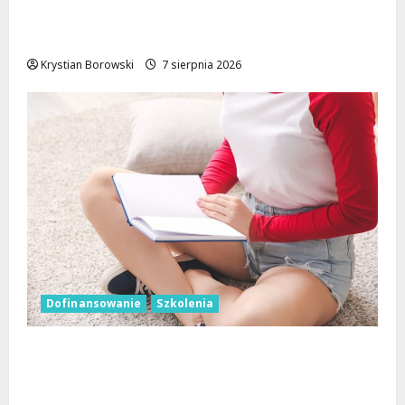
Powiat łódzki wschodni. Bezpieczniejsze
drogi i nowe inwestycje drogowe
Krystian Borowski
7 sierpnia 2026
Dofinansowanie
Szkolenia
Wielka kasa na szkolenia i kursy w Łodzi.
Prawo jazdy, angielski, grooming, makijaż
permanentny i inne