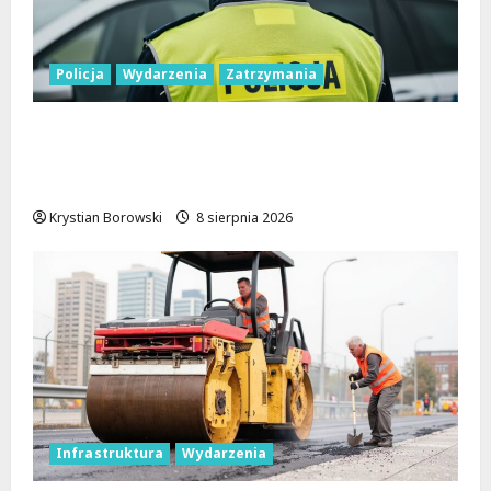
Policja
Wydarzenia
Zatrzymania
Nietypowa interwencja w Łodzi: pijany
kierowca i poszukiwany pasażer na
motorowerze
Krystian Borowski
8 sierpnia 2026
Infrastruktura
Wydarzenia