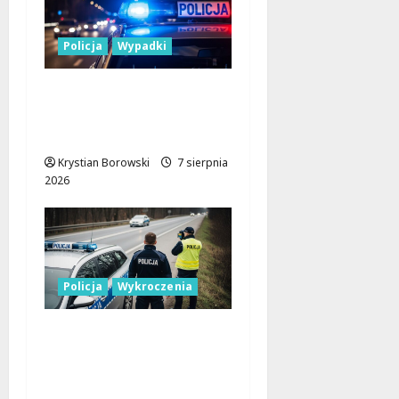
Policja
Wypadki
17-latek kierował
motocyklem typu
cross bez uprawnień
Krystian Borowski
7 sierpnia
2026
Policja
Wykroczenia
Nieodpowiedzialni
kierowcy blokują
miejsca dla