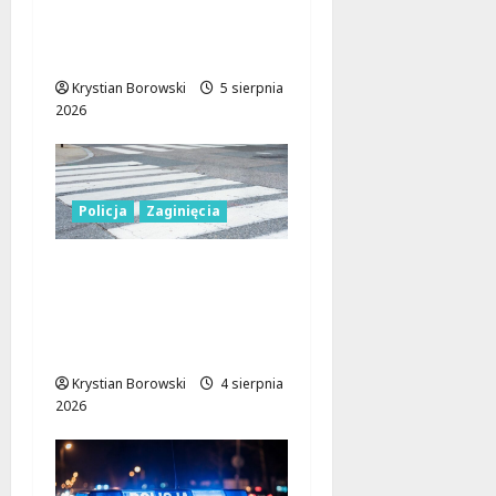
niepełnosprawnych:
interwencja straży
miejskiej w Łodzi
Krystian Borowski
5 sierpnia
2026
Policja
Zaginięcia
Seniorka uratowana w
lesie dzięki
błyskawicznej reakcji
policji w Koluszkach
Krystian Borowski
4 sierpnia
2026