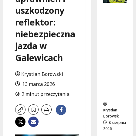
uszkodzony
Nietypo
wa
reflektor:
interwen
cja w
niebezpieczna
Łodzi:
pijany
jazda w
kierowca
Galewicach
i
poszukiw
any
Krystian Borowski
pasażer
na
13 marca 2026
motorow
2 minut przeczytania
erze
Krystian
Borowski
8 sierpnia
2026