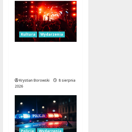
Kultura
Wydarzenia
Dożynki 2026 w
Łódzkiem: Tradycja i
Nowoczesność w Sercu
Regionu!
Krystian Borowski
8 sierpnia
2026
Policja
Wydarzenia