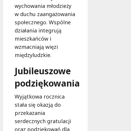
i
a
wychowania młodzieży
m
c
w duchu zaangażowania
w
h
Ł
społecznego. Wspólne
o
9
działania integrują
d
sierpnia
mieszkańców i
z
2026
i
wzmacniają więzi
!
międzyludzkie.
8
Jubileuszowe
sierpnia
2026
podziękowania
Wyjątkowa rocznica
stała się okazją do
przekazania
serdecznych gratulacji
oraz podziękowań dla