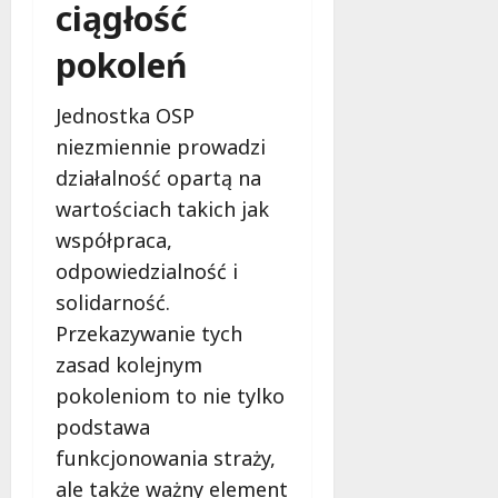
ciągłość
r
y
o
e
s
m
s
z
pokoleń
z
n
i
p
t
a
o
i
a
p
Jednostka OSP
p
e
t
a
o
c
niezmiennie prowadzi
y
d
m
z
działalność opartą na
w
z
o
e
wartościach takich jak
P
i
c
ń
a
e
!
współpraca,
s
r
w
t
odpowiedzialność i
k
Ł
w
9
solidarność.
u
o
o
sierpnia
P
Przekazywanie tych
d
2026
n
o
z
a
zasad kolejnym
d
i
s
pokoleniom to nie tylko
o
z
podstawa
l
l
9
s
funkcjonowania straży,
sierpnia
a
k
2026
k
ale także ważny element