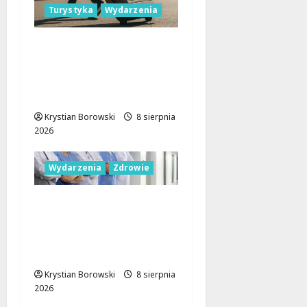
Turystyka
Wydarzenia
Skarby przyrody i
historii: Odkryj okolice
Łodzi na jednodniowe
wycieczki
Krystian Borowski
8 sierpnia
2026
Wydarzenia
Zdrowie
Joga na trawie:
Bezpłatne warsztaty w
Parku Podolskim w
Łodzi!
Krystian Borowski
8 sierpnia
2026