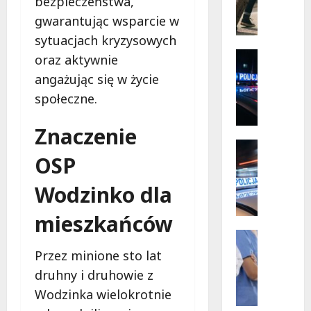
bezpieczeństwa,
Mazowi
ó
–
gwarantując wsparcie w
społecz
r
w
s
sytuacjach kryzysowych
akcji!
k
Policja
oraz aktywnie
i
Zaginięci
angażując się w życie
Z
e
społeczne.
a
p
g
r
i
Znaczenie
z
n
y
Policja
OSP
i
Przestęp
g
R
o
o
Wodzinko dla
e
n
d
c
y
y
mieszkańców
y
2
b
d
7
Wydarze
e
y
Zdrowie
-
z
Przez minione sto lat
J
w
l
r
druhny i druhowie z
o
i
a
y
Wodzinka wielokrotnie
g
ś
t
z
a
c