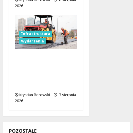
2026
Infrastruktura
Wydarzenia
Powiat łódzki
wschodni.
Bezpieczniejsze drogi i
nowe inwestycje
drogowe
Krystian Borowski
7 sierpnia
2026
POZOSTAŁE