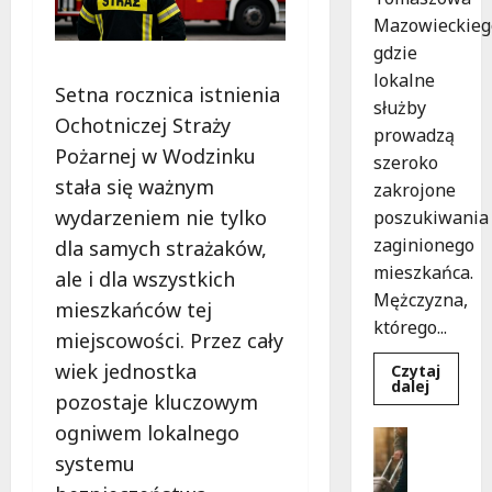
Mazowieckieg
gdzie
lokalne
Setna rocznica istnienia
służby
Ochotniczej Straży
prowadzą
Pożarnej w Wodzinku
szeroko
stała się ważnym
zakrojone
wydarzeniem nie tylko
poszukiwania
zaginionego
dla samych strażaków,
mieszkańca.
ale i dla wszystkich
Mężczyzna,
mieszkańców tej
którego...
miejscowości. Przez cały
wiek jednostka
Czytaj
Dowied
dalej
pozostaje kluczowym
się
więcej
ogniwem lokalnego
o
Bezpiecz
Zniknięc
Góry
systemu
w
Tomasz
G