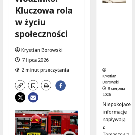
Kluczowa rola
Zniknięci
e w
w życiu
Tomaszo
wie
społeczności
Mazowie
ckim –
społeczn
Krystian Borowski
ość w
7 lipca 2026
akcji!
2 minut przeczytania
Krystian
Borowski
9 sierpnia
2026
Niepokojące
informacje
napływają
z
Tomaszowa