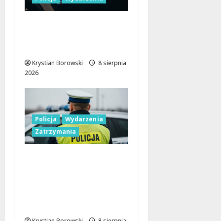
Nowa era Policji:
Miliony na sprzęt i
nowoczesne pojazdy
Krystian Borowski
8 sierpnia
2026
Policja
Wydarzenia
Zatrzymania
Nietypowa
interwencja w Łodzi:
pijany kierowca i
poszukiwany pasażer
na motorowerze
Krystian Borowski
8 sierpnia