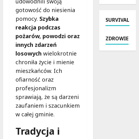
e
udowodnili swoją
y
n
i
k
k
gotowość do niesienia
a
z
z
a
pomocy.
Szybka
SURVIVAL
t
a
W
:
r
reakcja podczas
t
i
j
a
r
e
a
pożarów, powodzi oraz
ZDROWIE
w
z
l
k
innych zdarzeń
i
y
u
z
losowych
wielokrotnie
e
m
n
a
:
a
chroniła życie i mienie
i
p
B
n
a
e
mieszkańców. Ich
e
i
–
w
ofiarność oraz
z
p
P
n
profesjonalizm
p
o
o
i
ł
b
l
sprawiają, że są darzeni
ć
a
r
i
s
zaufaniem i szacunkiem
t
u
c
o
w całej gminie.
n
t
j
b
e
a
a
i
Tradycja i
w
l
p
e
a
n
r
b