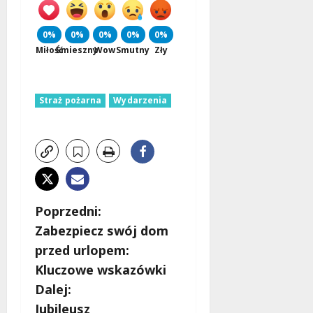
0%
0%
0%
0%
0%
Miłość
Śmieszny
Wow
Smutny
Zły
Straż pożarna
Wydarzenia
Z
Poprzedni:
Zabezpiecz swój dom
o
przed urlopem:
b
Kluczowe wskazówki
Dalej:
a
Jubileusz