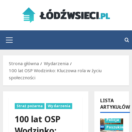
Przejdź
do
treści
Menu
główne
Strona główna
Wydarzenia
100 lat OSP Wodzinko: Kluczowa rola w życiu
społeczności
LISTA
Straż pożarna
Wydarzenia
ARTYKUŁÓW
100 lat OSP
Policja
Poszukiwani
Wodzinko: