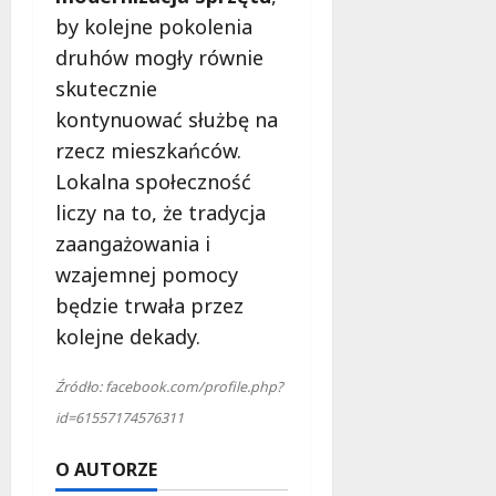
by kolejne pokolenia
druhów mogły równie
skutecznie
kontynuować służbę na
rzecz mieszkańców.
Lokalna społeczność
liczy na to, że tradycja
zaangażowania i
wzajemnej pomocy
będzie trwała przez
kolejne dekady.
Źródło: facebook.com/profile.php?
id=61557174576311
O AUTORZE