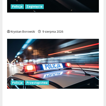
Policja
Zaginięcia
Zaginiony 27-latek z Wielunia – Policja
prosi o pomoc!
Krystian Borowski
9 sierpnia 2026
Policja
Przestępstwa
Recydywiści zatrzymani po brutalnym
napadzie w Łodzi