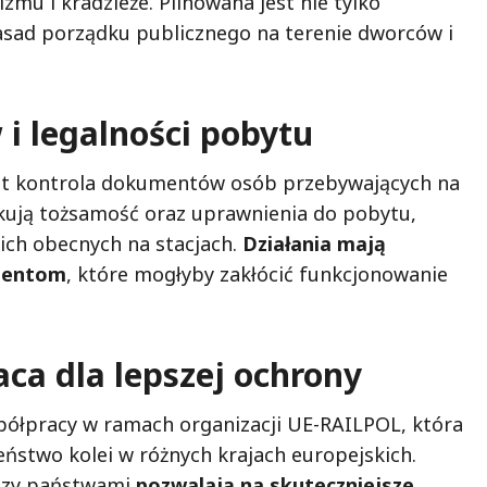
zmu i kradzieże. Pilnowana jest nie tylko
zasad porządku publicznego na terenie dworców i
 legalności pobytu
t kontrola dokumentów osób przebywających na
ikują tożsamość oraz uprawnienia do pobytu,
ich obecnych na stacjach.
Działania mają
ydentom
, które mogłyby zakłócić funkcjonowanie
a dla lepszej ochrony
półpracy w ramach organizacji UE-RAILPOL, która
eństwo kolei w różnych krajach europejskich.
ędzy państwami
pozwalają na skuteczniejsze