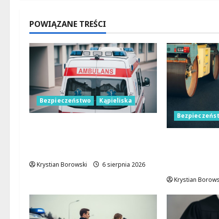
POWIĄZANE TREŚCI
Bezpieczeństwo
Kąpieliska
Bezpieczeńs
Bezpieczne chwile nad wodą:
Kluczowe zasady, które
Nocne zmian
musisz znać
Łodzi: drog
dla bezpiec
Krystian Borowski
6 sierpnia 2026
Krystian Borows