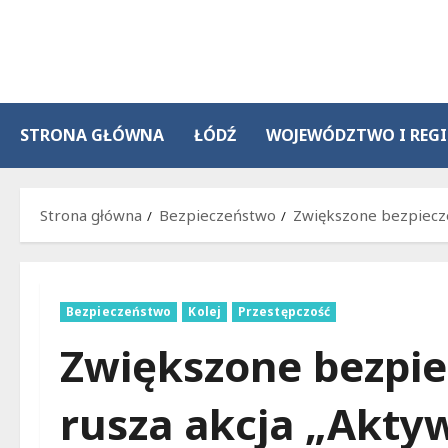
Przejdź
do
treści
STRONA GŁÓWNA
ŁÓDŹ
WOJEWÓDZTWO I REG
Strona główna
Bezpieczeństwo
Zwiększone bezpiecze
Bezpieczeństwo
Kolej
Przestępczość
Zwiększone bezpie
rusza akcja „Akty