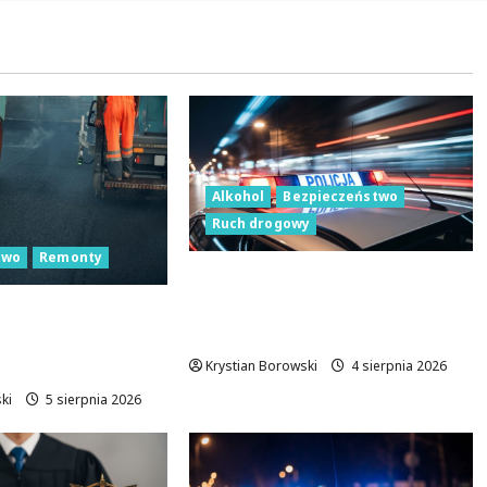
Alkohol
Bezpieczeństwo
Ruch drogowy
two
Remonty
Bezpieczeństwo na drogach:
Walka z pijanymi
y na ulicach
kierowcami!
owcy malują pasy
zeństwa!
Krystian Borowski
4 sierpnia 2026
ki
5 sierpnia 2026