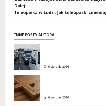
o
Dalej:
b
Teleopieka w Łodzi: Jak teleopaski zmienia
a
c
INNE POSTY AUTORA
z
Gdzie znaleźć miejsce
w
parkingowe podczas Biegu
Aleksandrowskiego?
p
6 sierpnia 2026
i
Pielgrzymka Diecezji Płockiej
s
w Lutomiersku – Co musisz
wiedzieć?
y
6 sierpnia 2026