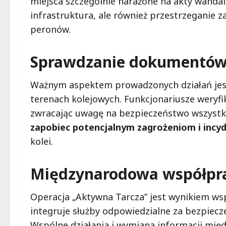
miejsca szczególnie narażone na akty wandali
infrastruktura, ale również przestrzeganie 
peronów.
Sprawdzanie dokumentów i
Ważnym aspektem prowadzonych działań jes
terenach kolejowych. Funkcjonariusze weryf
zwracając uwagę na bezpieczeństwo wszystk
zapobiec potencjalnym zagrożeniom i inc
kolei.
Międzynarodowa współprac
Operacja „Aktywna Tarcza” jest wynikiem ws
integruje służby odpowiedzialne za bezpiecz
Wspólne działania i wymiana informacji mi