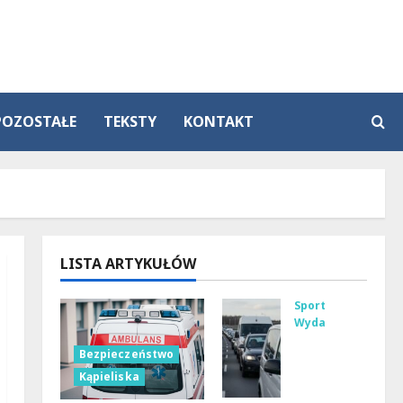
POZOSTAŁE
TEKSTY
KONTAKT
LISTA ARTYKUŁÓW
Sport
Wydarzenia
Gdz
Bezpieczeństwo
ie
Kąpieliska
zna