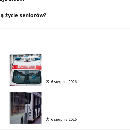
ją życie seniorów?
Bezpieczne chwile nad wodą:
Kluczowe zasady, które
musisz znać
6 sierpnia 2026
Legendarne autobusy
powracają: Ikarus-Zemun na
łódzkich trasach!
6 sierpnia 2026