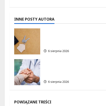
a
c
INNE POSTY AUTORA
z
Ekologiczne mieszkania w
w
Łodzi powstaną w rekordow
15 tygodni!
p
6 sierpnia 2026
i
Bezpieczna przyszłość:
s
Bezpłatne wsparcie dla dzieci
z nadwagą w Łódzkiem
y
6 sierpnia 2026
POWIĄZANE TREŚCI