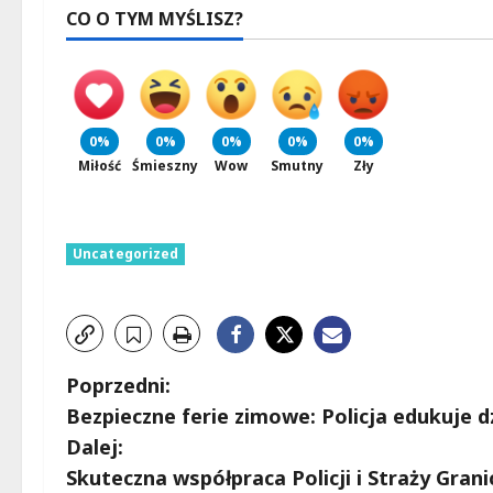
CO O TYM MYŚLISZ?
0%
0%
0%
0%
0%
Miłość
Śmieszny
Wow
Smutny
Zły
Uncategorized
Z
Poprzedni:
Bezpieczne ferie zimowe: Policja edukuje d
o
Dalej:
b
Skuteczna współpraca Policji i Straży Grani