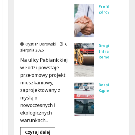
wie
Ekologiczne
Profilaktyka
czo
mieszkania w
Zdrowie
ry
Bez
Łodzi powstaną
dla
pie
w rekordowe 15
sen
czn
tygodni!
ior
a
Krystian Borowski
6
Drogi
ów
prz
sierpnia 2026
Infrastruktura
w
yszł
Remonty
Na ulicy Pabianickiej
Łod
Me
ość:
w Łodzi powstaje
zi:
ta
Bez
przełomowy projekt
Pot
mo
pła
mieszkaniowy,
ańc
Bezpieczeństwo
rfo
tne
zaprojektowany z
Kąpieliska
ów
za
ws
Bez
myślą o
ki
Ols
par
pie
nowoczesnych i
pod
zty
cie
czn
ekologicznych
ch
ńsk
dla
e
warunkach...
mu
iej:
dzi
chw
rką!
No
eci
Dowiedz
Czytaj dalej