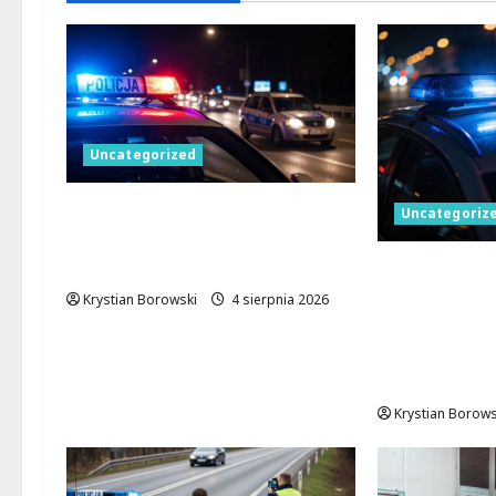
Uncategorized
Zatrzymany przestępca
Uncategoriz
próbował staranować
policję w Łodzi!
Skuteczna a
miejskiej w 
Krystian Borowski
4 sierpnia 2026
monitoring
interwencję
pobicia
Krystian Borows