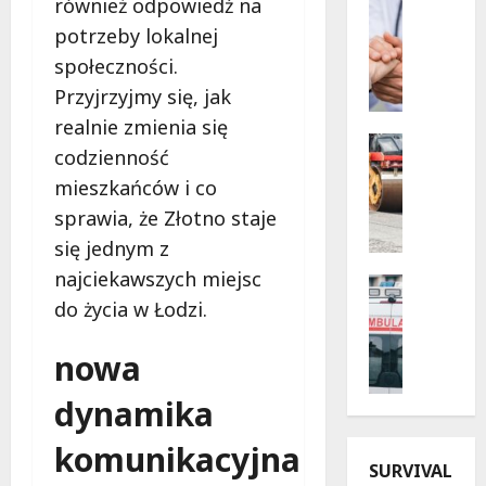
Profilak
również odpowiedź na
z
Zdrowie
potrzeby lokalnej
B
n
społeczności.
e
e
z
w
Przyjrzyjmy się, jak
p
i
realnie zmienia się
i
e
Drogi
codzienność
e
Infrastr
c
Remonty
mieszkańców i co
c
z
M
z
o
sprawia, że Złotno staje
e
n
r
się jednym z
t
a
y
najciekawszych miejsc
a
p
Bezpiecz
d
m
Kąpielisk
r
do życia w Łodzi.
l
o
B
z
a
r
e
y
s
nowa
f
z
s
e
o
p
z
dynamika
n
z
i
ł
i
a
e
komunikacyjna
o
o
O
SURVIVAL
c
ś
r