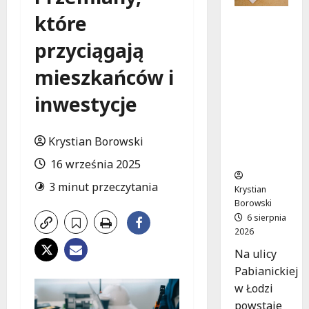
które
Ekologicz
ne
przyciągają
mieszkan
ia w
mieszkańców i
Łodzi
powstan
inwestycje
ą w
rekordow
Krystian Borowski
e 15
tygodni!
16 września 2025
3 minut przeczytania
Krystian
Borowski
6 sierpnia
2026
Na ulicy
Pabianickiej
w Łodzi
powstaje