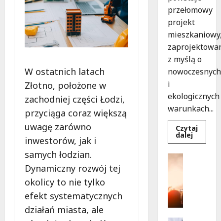
przełomowy
projekt
mieszkaniowy
zaprojektowa
z myślą o
W ostatnich latach
nowoczesnych
i
Złotno, położone w
ekologicznych
zachodniej części Łodzi,
warunkach...
przyciąga coraz większą
uwagę zarówno
Czytaj
Dowied
dalej
inwestorów, jak i
się
więcej
samych łodzian.
o
Kultura
Ekologi
Wydarzen
Dynamiczny rozwój tej
mieszka
w
T
okolicy to nie tylko
Łodzi
a
powsta
efekt systematycznych
w
n
rekord
działań miasta, ale
e
15
tygodni
c