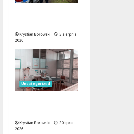
Wakacje w Łódzkiem:
Bezpieczniej na
drogach i wodach!
Krystian Borowski
3 sierpnia
2026
Uncategorized
Łódzkie dla zdrowia.
36,5 mln zł na opiekę
blisko domu
Krystian Borowski
30 lipca
2026