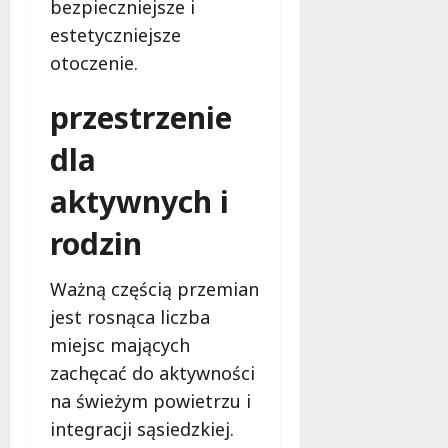
bezpieczniejsze i
s
k
estetyczniejsze
z
i
z
e
otoczenie.
n
m
a
przestrzenie
ć
6
dla
sierpnia
2026
6
aktywnych i
sierpnia
2026
rodzin
Ważną częścią przemian
jest rosnąca liczba
miejsc mających
zachęcać do aktywności
na świeżym powietrzu i
integracji sąsiedzkiej.