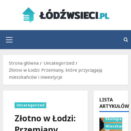
Przejdź
do
treści
Menu
główne
Strona główna
Uncategorized
Złotno w Łodzi: Przemiany, które przyciągają
mieszkańców i inwestycje
LISTA
Uncategorized
ARTYKUŁÓW
Budownictwo
Złotno w Łodzi:
Ekologia
Mieszkania
Przemiany,