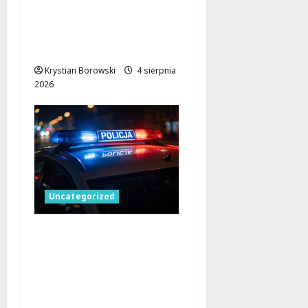
przestępca próbował
staranować policję w
Łodzi!
Krystian Borowski
4 sierpnia
2026
Uncategorized
Skuteczna akcja straży
miejskiej w Łodzi:
monitoring wspiera
interwencję w sprawie
pobicia