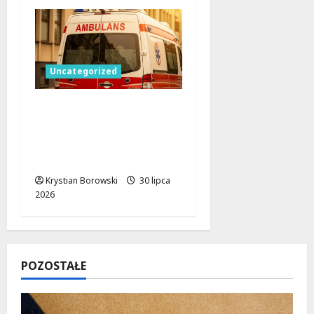
Uncategorized
Gorące dni, zimne
serca: Jak upał zagraża
Twoim bliskim w
samochodzie?
Krystian Borowski
30 lipca
2026
POZOSTAŁE