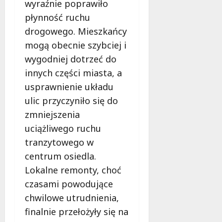
l
o
wyraźnie poprawiło
t
z
a
d
płynność ruchu
i
o
d
c
drogowego. Mieszkańcy
Z
w
z
h
i
e
mogą obecnie szybciej i
i
m
e
z
e
u
wygodniej dotrzeć do
l
a
c
r
innych części miasta, a
e
s
i
k
usprawnienie układu
ń
a
z
ą
w
d
n
ulic przyczyniło się do
!
Ł
y
a
zmniejszenia
o
,
d
6
uciążliwego ruchu
d
k
w
sierpnia
z
t
tranzytowego w
a
2026
i
ó
g
centrum osiedla.
!
r
ą
Lokalne remonty, choć
e
w
czasami powodujące
m
Ł
6
u
sierpnia
chwilowe utrudnienia,
ó
2026
s
d
finalnie przełożyły się na
i
z