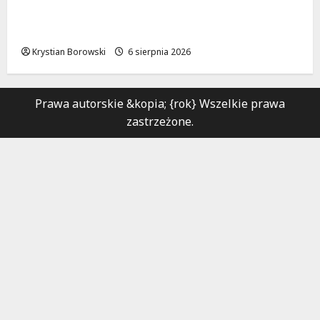
Metamorfoza Olsztyńskiej: Nowy Asfalt i
Zieleń w Łodzi!
Krystian Borowski
6 sierpnia 2026
Prawa autorskie &kopia; {rok} Wszelkie prawa
zastrzeżone.