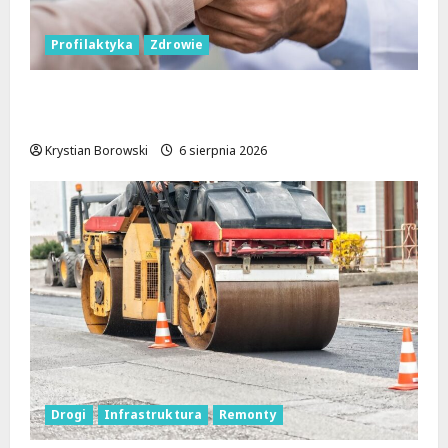
Profilaktyka
Zdrowie
Bezpieczna przyszłość: Bezpłatne wsparcie
dla dzieci z nadwagą w Łódzkiem
Krystian Borowski
6 sierpnia 2026
Drogi
Infrastruktura
Remonty