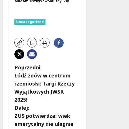
Miłość
Śmieszny
Wow
Smutny
Zły
Uncategorized
Z
Poprzedni:
Łódź znów w centrum
o
rzemiosła: Targi Rzeczy
b
Wyjątkowych JWSR
2025!
a
Dalej:
c
ZUS potwierdza: wiek
emerytalny nie ulegnie