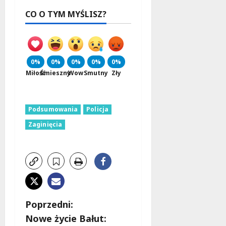
CO O TYM MYŚLISZ?
0%
0%
0%
0%
0%
Miłość
Śmieszny
Wow
Smutny
Zły
Podsumowania
Policja
Zaginięcia
Z
Poprzedni:
Nowe życie Bałut: