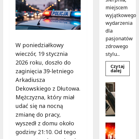
miejscem
wyjątkowego
wydarzenia
dla
pasjonatów
W poniedziałkowy
zdrowego
wieczór, 19 stycznia
stylu...
2026 roku, doszło do
Czytaj
zaginięcia 39-letniego
Dowied
dalej
się
Arkadiusza
więcej
o
Turystyk
Dekowskiego z Dłutowa.
Joga
Wydarzen
na
Mężczyzna, który miał
trawie:
S
Bezpłat
k
udać się na nocną
warszta
w
a
zmianę do pracy,
Parku
r
Podolsk
wyszedł z domu około
w
b
Kultura
Łodzi!
godziny 21:10. Od tego
y
Wydarzen
D
p