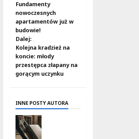
o
Fundamenty
b
nowoczesnych
apartamentów już w
a
budowie!
c
Dalej:
Kolejna kradzież na
z
koncie: młody
w
przestępca złapany na
gorącym uczynku
p
i
s
INNE POSTY AUTORA
y
Skarby
przyrody i
historii:
Odkryj