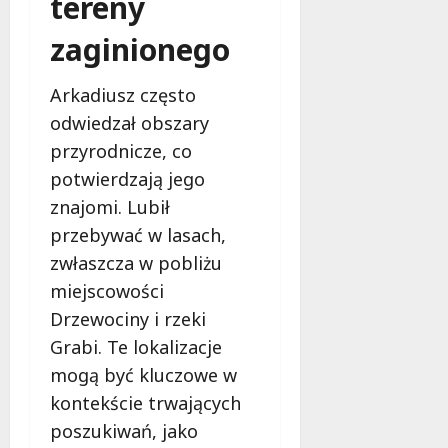
tereny
c
a
z
M
zaginionego
e
i
s
e
Arkadiusz często
n
s
e
z
odwiedzał obszary
r
k
przyrodnicze, co
o
a
potwierdzają jego
z
ń
znajomi. Lubił
w
c
i
ó
przebywać w lasach,
ą
w
zwłaszcza w pobliżu
z
!
miejscowości
a
n
Drzewociny i rzeki
8
i
sierpnia
Grabi. Te lokalizacje
a
2026
mogą być kluczowe w
d
kontekście trwających
l
a
poszukiwań, jako