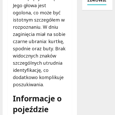
l
ó
T
r
Jego głowa jest
i
z
r
y
c
ogolona, co może być
e
a
j
j
f
istotnym szczegółem w
d
o
a
o
y
k
rozpoznaniu. W dniu
w
w
c
o
zaginięcia miał na sobie
2
i
j
l
0
e
czarne ubrania: kurtkę,
a
i
2
i
i
spodnie oraz buty. Brak
c
6
R
N
e
widocznych znaków
r
o
o
Ł
szczególnych utrudnia
o
g
w
o
k
o
identyfikację, co
o
d
u
w
c
z
dodatkowo komplikuje
:
i
z
i
poszukiwania.
i
e
e
n
n
:
s
a
Informacje o
t
K
n
j
e
o
o
e
pojeździe
n
m
ś
d
s
f