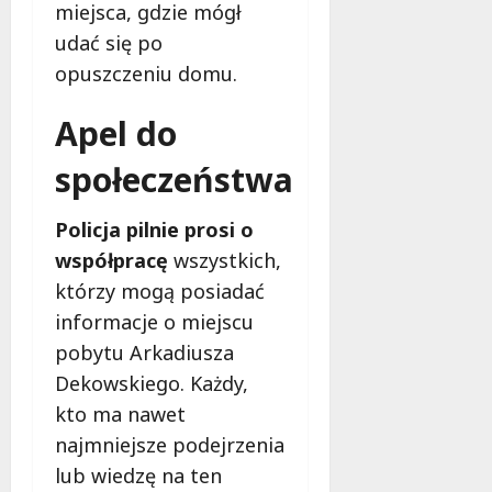
b
miejsca, gdzie mógł
e
udać się po
z
opuszczeniu domu.
p
i
e
Apel do
c
społeczeństwa
z
e
ń
Policja pilnie prosi o
s
współpracę
wszystkich,
t
którzy mogą posiadać
w
a
informacje o miejscu
pobytu Arkadiusza
8
Dekowskiego. Każdy,
sierpnia
kto ma nawet
2026
najmniejsze podejrzenia
lub wiedzę na ten