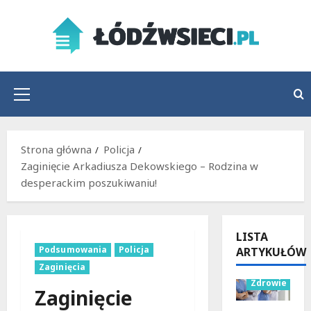
Przejdź
do
treści
Menu
główne
Strona główna
Policja
Zaginięcie Arkadiusza Dekowskiego – Rodzina w
desperackim poszukiwaniu!
LISTA
Podsumowania
Policja
ARTYKUŁÓW
Wydarzenia
Zaginięcia
Zdrowie
Zaginięcie