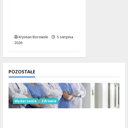
kierowcy blokują
miejsca dla
niepełnosprawnych:
interwencja straży
miejskiej w Łodzi
Krystian Borowski
5 sierpnia
2026
POZOSTAŁE
Wydarzenia
Zdrowie
Joga na trawie: Bezpłatne warsztaty w
Parku Podolskim w Łodzi!