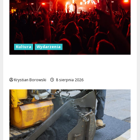
Kultura
Wydarzenia
Dożynki 2026 w Łódzkiem: Tradycja i
Nowoczesność w Sercu Regionu!
Krystian Borowski
8 sierpnia 2026