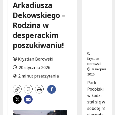
Joga na
Arkadiusza
trawie:
Bezpłatn
Dekowskiego –
e
Rodzina w
warsztat
y w Parku
desperackim
Podolski
m w
poszukiwaniu!
Łodzi!
Krystian Borowski
Krystian
Borowski
20 stycznia 2026
8 sierpnia
2026
2 minut przeczytania
Park
Podolski
w Łodzi
stał się w
sobotę, 8
sierpnia,