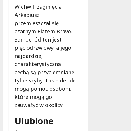
ć
n
y
o
W chwili zaginięcia
w
o
w
r
S
d
Arkadiusz
n
t
e
n
przemieszczał się
e
i
r
i
w
czarnym Fiatem Bravo.
B
c
o
z
e
Samochód ten jest
u
w
m
z
R
e
pięciodrzwiowy, a jego
o
p
e
w
najbardziej
c
i
g
y
n
e
charakterystyczną
i
c
i
c
o
cechą są przyciemniane
i
e
z
n
e
tylne szyby. Takie detale
n
e
u
c
mogą pomóc osobom,
i
ń
!
z
a
s
które mogą go
k
i
t
i
zauważyć w okolicy.
8
n
w
sierpnia
o
o
2026
Ulubione
8
w
d
sierpnia
o
l
2026