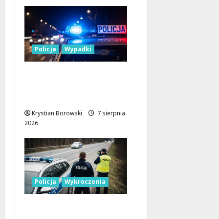
Policja
Wypadki
17-latek kierował
motocyklem typu
cross bez uprawnień
Krystian Borowski
7 sierpnia
2026
Policja
Wykroczenia
Nieodpowiedzialni