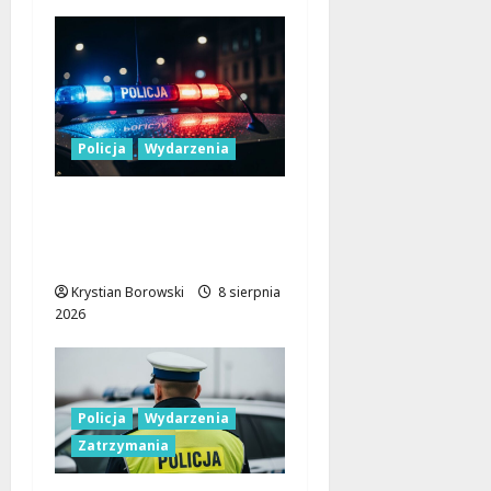
Policja
Wydarzenia
Nowa era Policji:
Miliony na sprzęt i
nowoczesne pojazdy
Krystian Borowski
8 sierpnia
2026
Policja
Wydarzenia
Zatrzymania