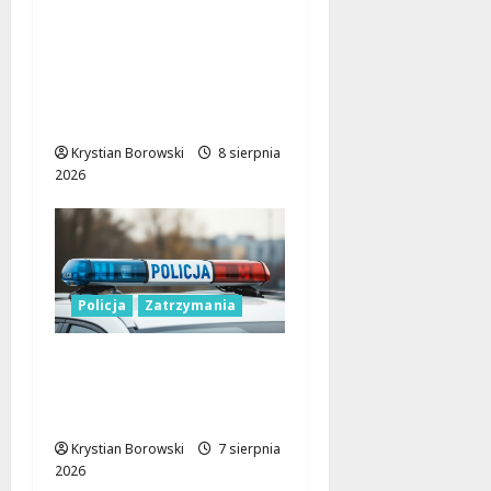
Nietypowa
interwencja w Łodzi:
pijany kierowca i
poszukiwany pasażer
na motorowerze
Krystian Borowski
8 sierpnia
2026
Policja
Zatrzymania
Zatrzymanie pary
oszustów: policyjna
akcja w Dolnośląskiem
Krystian Borowski
7 sierpnia
2026