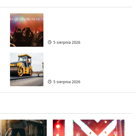
Letnie Niedziele z Jazzem w
Manufakturze: Odkryj Młode
Talenty!
5 sierpnia 2026
:
Remont skrzyżowania w Łodzi:
Zmiany w ruchu i utrudnienia
dla kierowców
5 sierpnia 2026