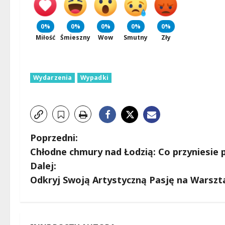
0%
0%
0%
0%
0%
Miłość
Śmieszny
Wow
Smutny
Zły
Wydarzenia
Wypadki
Z
Poprzedni:
Chłodne chmury nad Łodzią: Co przyniesie
o
Dalej:
b
Odkryj Swoją Artystyczną Pasję na Warszt
a
c