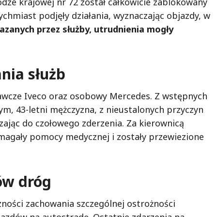
odze krajowej nr 72 został całkowicie zablokowany
tychmiast podjęły działania, wyznaczając objazdy, w
azanych przez służby, utrudnienia mogły
ania służb
tawcze Iveco oraz osobowy Mercedes. Z wstępnych
ym, 43-letni mężczyzna, z nieustalonych przyczyn
zając do czołowego zderzenia. Za kierownicą
ymagały pomocy medycznej i zostały przewiezione
ów dróg
zności zachowania szczególnej ostrożności