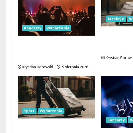
Atrakcje
W
Koncerty
Wydarzenia
Wakacyjne 
Łodzi: Odkry
Letnie Niedziele z Jazzem w
wyjątkowych
Manufakturze: Odkryj Młode
Talenty!
Krystian Borows
Krystian Borowski
5 sierpnia 2026
Sport
Wydarzenia
Koncerty
W
Spływy kajakowe na