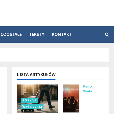
POZOSTAŁE
TEKSTY
KONTAKT
LISTA ARTYKUŁÓW
Koncerty
Wydarzenia
Let
Atrakcje
nie
Wydarzenia
Nie