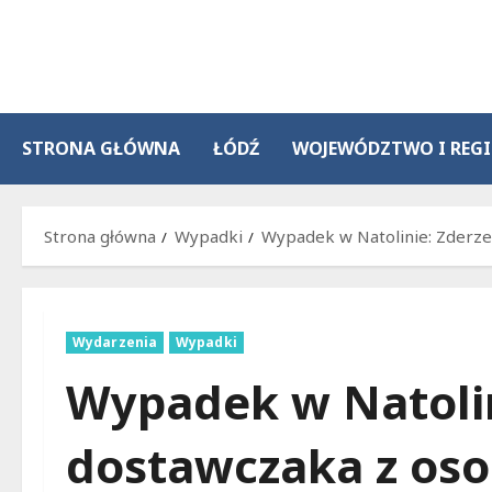
Przejdź
do
treści
STRONA GŁÓWNA
ŁÓDŹ
WOJEWÓDZTWO I REG
Strona główna
Wypadki
Wypadek w Natolinie: Zderze
Wydarzenia
Wypadki
Wypadek w Natolin
dostawczaka z oso