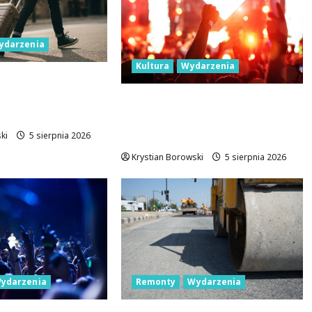
ydarzenia
Kultura
Wydarzenia
przygody w
j 11
Łódź rozświetli Light Move
 atrakcji!
Festival 2026 – odkryj
wyjątkowe atrakcje!
ki
5 sierpnia 2026
Krystian Borowski
5 sierpnia 2026
ydarzenia
Remonty
Wydarzenia