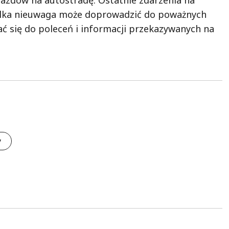
zjazdów na autostradę. Ostatnie zdarzenia na
ielka nieuwaga może doprowadzić do poważnych
ać się do poleceń i informacji przekazywanych na
y