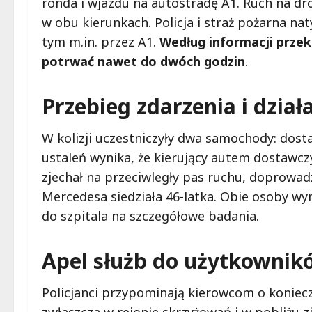
ronda i wjazdu na autostradę A1. Ruch na dr
w obu kierunkach. Policja i straż pożarna na
tym m.in. przez A1.
Według informacji przek
potrwać nawet do dwóch godzin
.
Przebieg zdarzenia i dział
W kolizji uczestniczyły dwa samochody: dos
ustaleń wynika, że kierujący autem dostawcz
zjechał na przeciwległy pas ruchu, doprowad
Mercedesa siedziała 46-latka. Obie osoby w
do szpitala na szczegółowe badania.
Apel służb do użytkownik
Policjanci przypominają kierowcom o koniec