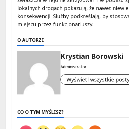
zwłaszcza w rejonie skrzyżowań i w pobliżu 
lokalnych drogach pokazują, że nawet niew
konsekwencji. Służby podkreślają, by stosow
miejscu przez funkcjonariuszy.
O AUTORZE
Krystian Borowski
Administrator
Wyświetl wszystkie post
CO O TYM MYŚLISZ?