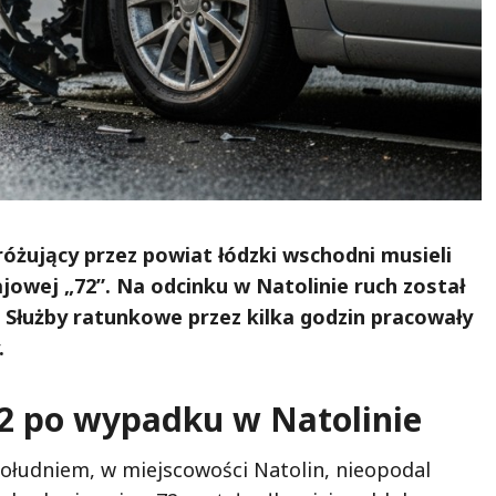
żujący przez powiat łódzki wschodni musieli
ajowej „72”. Na odcinku w Natolinie ruch został
Służby ratunkowe przez kilka godzin pracowały
.
72 po wypadku w Natolinie
południem, w miejscowości Natolin, nieopodal