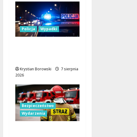
Policja
Wypadki
17-latek kierował
motocyklem typu
cross bez uprawnień
Krystian Borowski
7 sierpnia
2026
Bezpieczeństwo
Wydarzenia
Bezpieczniejsza gmina
Dmosin dzięki nowemu