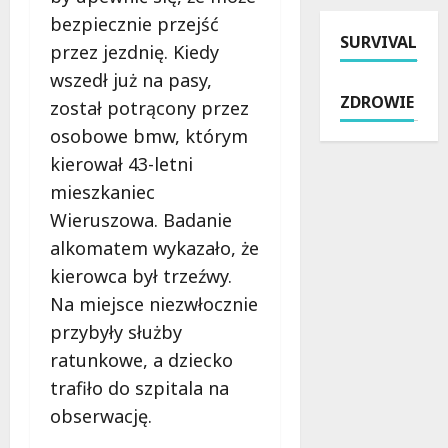
a
s
t
e
bezpiecznie przejść
e
t
SURVIVAL
e
m
r
przez jezdnię. Kiedy
w
k
z
a
wszedł już na pasy,
o
k
Ł
k
ZDROWIE
s
został potrącony przez
i
K
o
e
e
A
osobowe bmw, którym
m
n
r
–
f
kierował 43-letni
i
o
z
o
mieszkaniec
o
w
n
r
r
a
i
Wieruszowa. Badanie
t
ó
ł
ż
u
alkomatem wykazało, że
w
m
k
w
kierowca był trzeźwy.
:
o
i
Ł
Na miejsce niezwłocznie
P
t
c
o
o
o
z
przybyły służby
d
l
c
e
z
ratunkowe, a dziecko
i
y
k
i
trafiło do szpitala na
c
k
a
z
j
obserwację.
l
j
a
a
e
ą
c