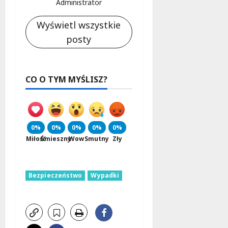
Administrator
Wyświetl wszystkie
posty
CO O TYM MYŚLISZ?
0%
0%
0%
0%
0%
Miłość
Śmieszny
Wow
Smutny
Zły
Bezpieczeństwo
Wypadki