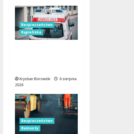
Bezpieczeństwo
Kąpieliska
Bezpieczne chwile nad
wodą: Kluczowe
zasady, które musisz
znać
Krystian Borowski
6 sierpnia
2026
Bezpieczeństwo
Remonty