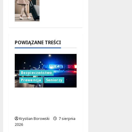
7 sierpnia
latem z
2026
ŁKA –
zniżki
czekają!
7 sierpnia
2026
POWIĄZANE TREŚCI
Bezpieczeństwo
Prewencja
Seniorzy
Bezpieczeństwo
seniorów: Policja dzieli
się wiedzą w Łodzi
Krystian Borowski
7 sierpnia
2026