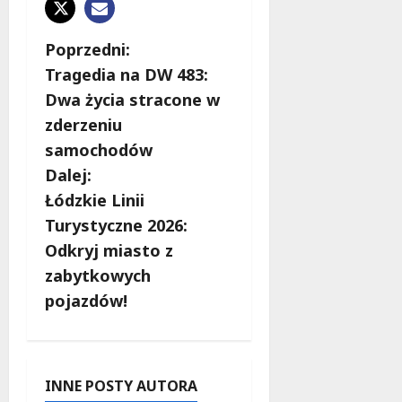
Z
Poprzedni:
Tragedia na DW 483:
o
Dwa życia stracone w
b
zderzeniu
samochodów
a
Dalej:
c
Łódzkie Linii
Turystyczne 2026:
z
Odkryj miasto z
w
zabytkowych
pojazdów!
p
i
s
INNE POSTY AUTORA