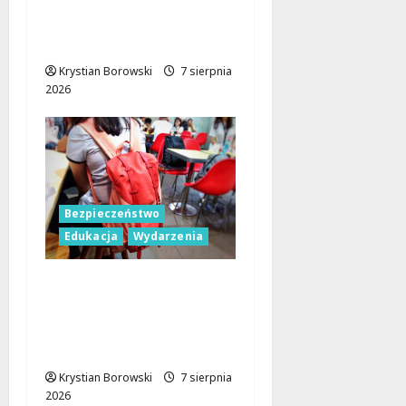
wozowi OSP
Lubowidza
Krystian Borowski
7 sierpnia
2026
Bezpieczeństwo
Edukacja
Wydarzenia
Czerwcowe działania
profilaktyczne w Łodzi:
podsumowanie dla
dzieci i młodzieży
Krystian Borowski
7 sierpnia
2026