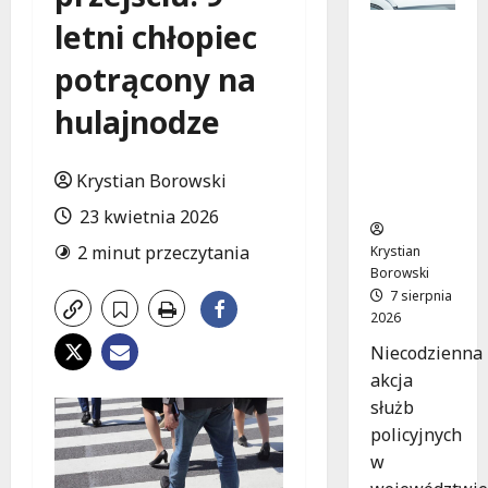
letni chłopiec
Zatrzym
anie pary
potrącony na
oszustów
:
hulajnodze
policyjna
akcja w
Dolnośląs
Krystian Borowski
kiem
23 kwietnia 2026
2 minut przeczytania
Krystian
Borowski
7 sierpnia
2026
Niecodzienna
akcja
służb
policyjnych
w