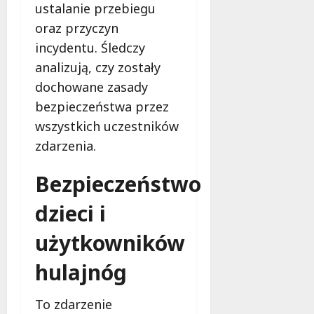
i
e
ustalanie przebiegu
ń
7
oraz przyczyn
7
sierpnia
incydentu. Śledczy
sierpnia
7
2026
2026
sierpnia
analizują, czy zostały
2026
dochowane zasady
bezpieczeństwa przez
wszystkich uczestników
zdarzenia.
Bezpieczeństwo
dzieci i
użytkowników
hulajnóg
To zdarzenie