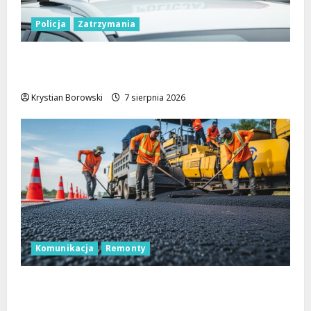
Policja
Zatrzymania
Zatrzymanie pary oszustów: policyjna
akcja w Dolnośląskiem
Krystian Borowski
7 sierpnia 2026
Komunikacja
Remonty
Remont Pabianickiej: Nowa era komfortu
w Łodzi zaczyna się już w sierpniu!