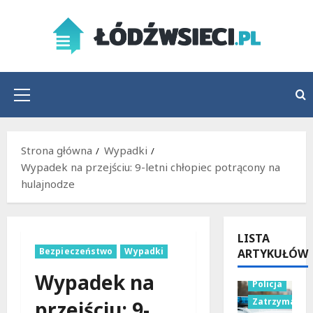
Przejdź
do
treści
Menu
główne
Strona główna
Wypadki
Wypadek na przejściu: 9-letni chłopiec potrącony na
hulajnodze
LISTA
Bezpieczeństwo
Wypadki
ARTYKUŁÓW
Wypadek na
Policja
Zatrzymania
przejściu: 9-