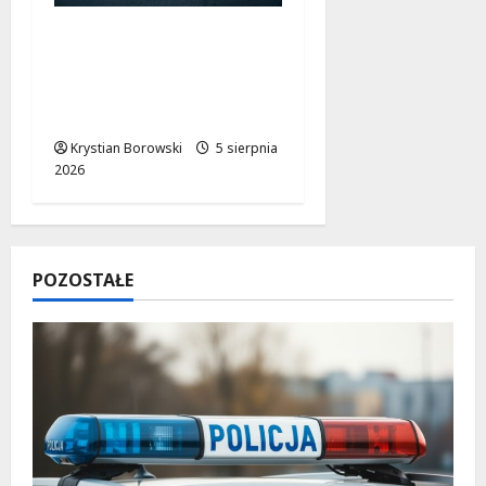
Nocne zmiany na
ulicach Łodzi:
drogowcy malują pasy
dla bezpieczeństwa!
Krystian Borowski
5 sierpnia
2026
POZOSTAŁE