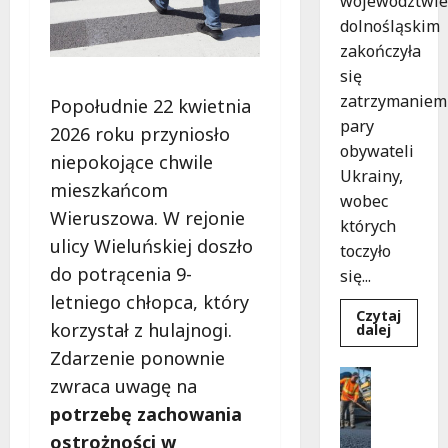
województwie
dolnośląskim
zakończyła
się
zatrzymaniem
Popołudnie 22 kwietnia
pary
2026 roku przyniosło
obywateli
niepokojące chwile
Ukrainy,
mieszkańcom
wobec
Wieruszowa. W rejonie
których
ulicy Wieluńskiej doszło
toczyło
do potrącenia 9-
się...
letniego chłopca, który
Czytaj
korzystał z hulajnogi.
Dowied
dalej
się
Zdarzenie ponownie
więcej
o
Komunik
zwraca uwagę na
Zatrzy
Remonty
pary
potrzebę zachowania
oszustó
R
policyjn
e
ostrożności w
akcja