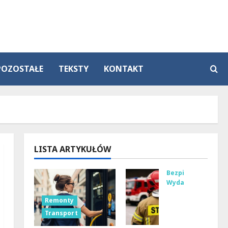
POZOSTAŁE
TEKSTY
KONTAKT
LISTA ARTYKUŁÓW
Bezpieczeństwo
Wydarzenia
Bez
Remonty
pie
Transport
czni