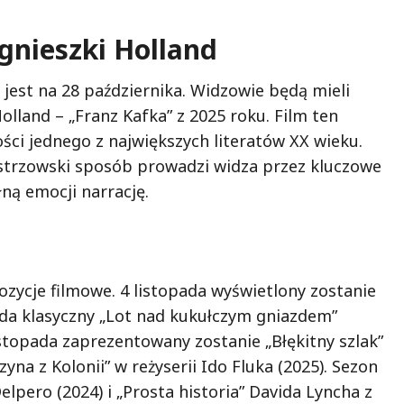
gnieszki Holland
jest na 28 października. Widzowie będą mieli
olland – „Franz Kafka” z 2025 roku. Film ten
ści jednego z największych literatów XX wieku.
istrzowski sposób prowadzi widza przez kluczowe
ną emocji narrację.
zycje filmowe. 4 listopada wyświetlony zostanie
topada klasyczny „Lot nad kukułczym gniazdem”
stopada zaprezentowany zostanie „Błękitny szlak”
yna z Kolonii” w reżyserii Ido Fluka (2025). Sezon
lpero (2024) i „Prosta historia” Davida Lyncha z