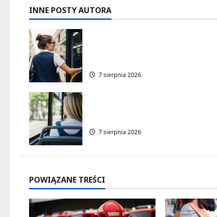
c
INNE POSTY AUTORA
z
Remont placu Wolności w
w
Konstantynowie: Nowe linie
autobusowe wkrótce ruszą!
p
7 sierpnia 2026
i
s
Nowa trasa autobusu 53B w
Łodzi od 7 sierpnia!
y
7 sierpnia 2026
POWIĄZANE TREŚCI