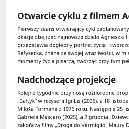
Otwarcie cyklu z filmem A
Pierwszy seans otwierający cykl zaplanowany 
okazję obejrzeć najnowsze dzieło Agnieszki H
przedstawia dogłębny portret życia i twórczo
Reżyserka, znana ze swojej wrażliwości, w m
momenty życia pisarza, tworząc przy tym peł
Nadchodzące projekcje
Kolejne tygodnie przyniosą różnorodne propo
„Bałtyk” w reżyserii Igi Lis (2025), a 18 lis
Miloša Formana z 1975 roku. Następnie 25 li
Gabriela Mascaro (2025), a 2 grudnia „Dziewcz
zakończą filmy „Droga do Vermiglio” Maury De