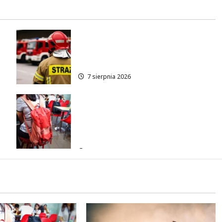
Bezpieczniejsza gmina Dmosin
dzięki nowemu wozowi OSP
Lubowidza
7 sierpnia 2026
Czerwcowe działania
profilaktyczne w Łodzi:
podsumowanie dla dzieci i
młodzieży
7 sierpnia 2026