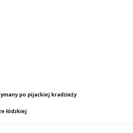
zymany po pijackiej kradzieży
ze łódzkiej