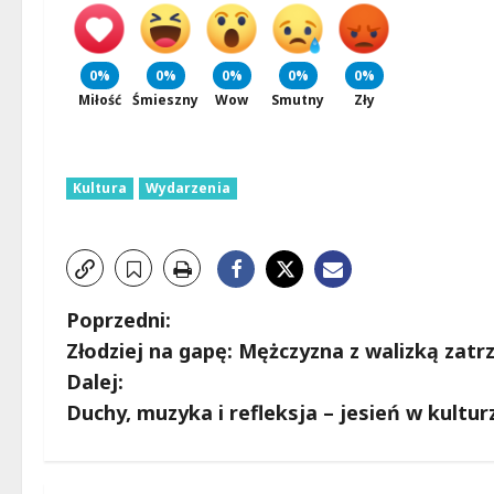
0%
0%
0%
0%
0%
Miłość
Śmieszny
Wow
Smutny
Zły
Kultura
Wydarzenia
Z
Poprzedni:
Złodziej na gapę: Mężczyzna z walizką zatr
o
Dalej:
b
Duchy, muzyka i refleksja – jesień w kultur
a