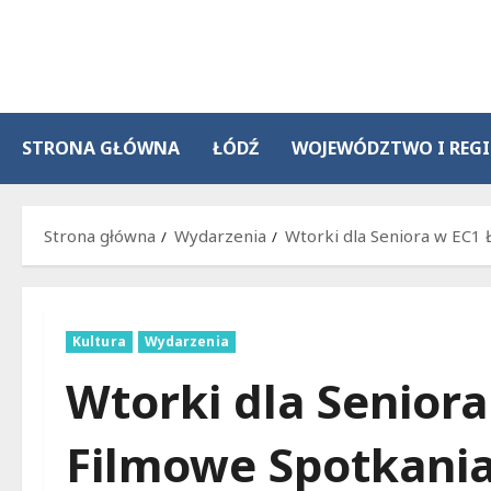
Przejdź
do
treści
STRONA GŁÓWNA
ŁÓDŹ
WOJEWÓDZTWO I REG
Strona główna
Wydarzenia
Wtorki dla Seniora w EC1
Kultura
Wydarzenia
Wtorki dla Seniora
Filmowe Spotkani