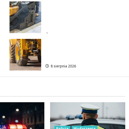
Nowa Era Drogi w Józefowie i
Rogowie: Komfort i
Bezpieczeństwo dla
Mieszkańców!
8 sierpnia 2026
Rewolucja na ulicach Brzezin:
Mrocka i Malownicza zyskają
nowy blask!
8 sierpnia 2026
Policja
Wydarzenia