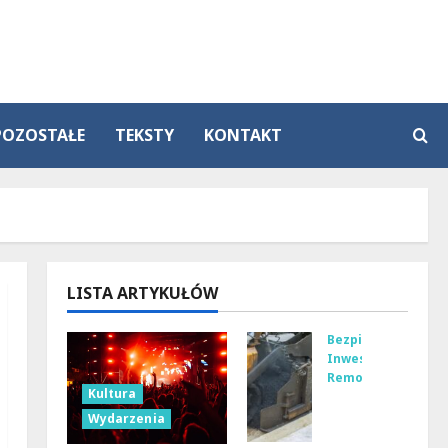
POZOSTAŁE
TEKSTY
KONTAKT
LISTA ARTYKUŁÓW
Bezpieczeństwo
Inwestycje
Remonty
Kultura
No
Wydarzenia
wa