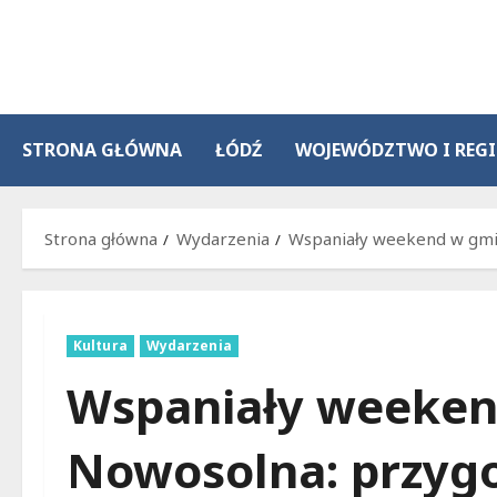
Przejdź
do
treści
STRONA GŁÓWNA
ŁÓDŹ
WOJEWÓDZTWO I REG
Strona główna
Wydarzenia
Wspaniały weekend w gmin
Kultura
Wydarzenia
Wspaniały weeken
Nowosolna: przyg