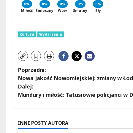
0%
0%
0%
0%
0%
Miłość
Śmieszny
Wow
Smutny
Zły
Kultura
Wydarzenia
Z
Poprzedni:
Nowa jakość Nowomiejskiej: zmiany w Łodz
o
Dalej:
b
Mundury i miłość: Tatusiowie policjanci w 
a
c
INNE POSTY AUTORA