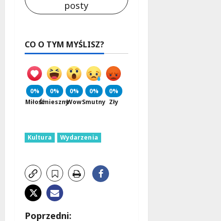
posty
CO O TYM MYŚLISZ?
0%
0%
0%
0%
0%
Miłość
Śmieszny
Wow
Smutny
Zły
Kultura
Wydarzenia
Z
Poprzedni: