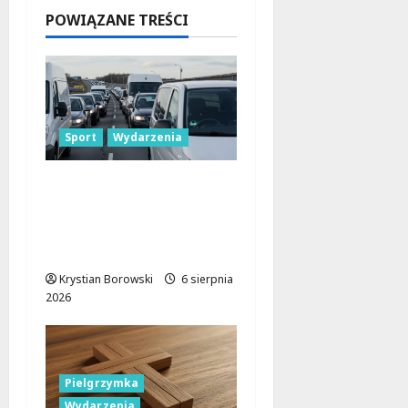
Aleksandr
POWIĄZANE TREŚCI
owskiego
?
6 sierpnia
2026
Sport
Wydarzenia
Gdzie znaleźć miejsce
parkingowe podczas
Biegu
Aleksandrowskiego?
Krystian Borowski
6 sierpnia
2026
Pielgrzymka
Wydarzenia