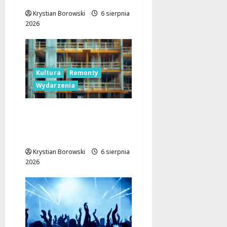
Krystian Borowski
6 sierpnia
2026
Kultura
Remonty
Wydarzenia
Pałac Silbersteinów w
Lisowicach: Renesans z
unijnym wsparciem!
Krystian Borowski
6 sierpnia
2026