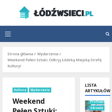
Przejdź
do
treści
Menu
główne
Strona główna
Wydarzenia
Weekend Pełen Sztuki: Odkryj Łódzką Miejską Strefę
Kultury!
LISTA
Kultura
Wydarzenia
ARTYKUŁÓW
Weekend
Profilaktyka
Zdrowie
Pełen Sztuki: