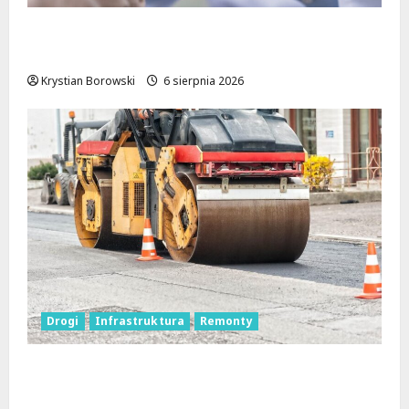
Bezpieczna przyszłość: Bezpłatne wsparcie
dla dzieci z nadwagą w Łódzkiem
Krystian Borowski
6 sierpnia 2026
Drogi
Infrastruktura
Remonty
Metamorfoza Olsztyńskiej: Nowy Asfalt i
Zieleń w Łodzi!