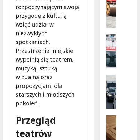
Infrastr
przyszło
rozpoczynającym swoją
Bezpłat
Remonty
wsparci
M
przygodę z kulturą,
dla
dzieci
e
wziąć udział w
z
t
nadwag
niezwykłych
w
a
Bezpiecz
Łódzki
spotkaniach.
m
Kąpielisk
o
B
Przestrzenie miejskie
r
e
wypełnią się teatrem,
f
z
muzyką, sztuką
o
p
z
wizualną oraz
i
Sport
a
e
Wydarzen
propozycjami dla
G
O
c
starszych i młodszych
d
l
z
pokoleń.
z
s
n
i
z
e
Przegląd
e
t
c
Pielgrzy
z
Wydarzen
y
h
teatrów
P
n
ń
w
i
a
s
i