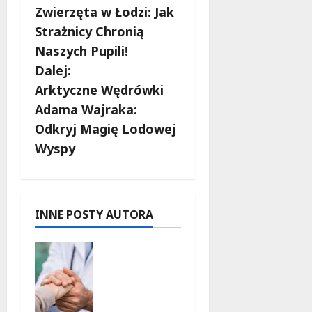
Zwierzęta w Łodzi: Jak
o
Strażnicy Chronią
b
Naszych Pupili!
Dalej:
a
Arktyczne Wędrówki
c
Adama Wajraka:
Odkryj Magię Lodowej
z
Wyspy
w
p
INNE POSTY AUTORA
i
Bezpieczn
s
a
przyszłość
y
:
Bezpłatne