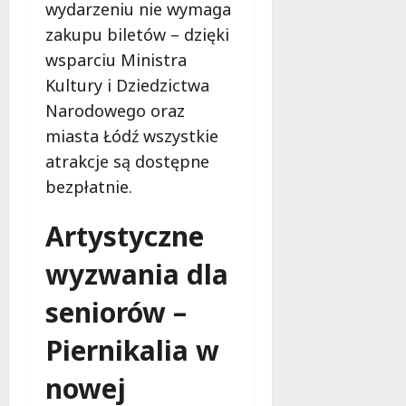
wydarzeniu nie wymaga
u
r
6
zakupu biletów – dzięki
s
o
sierpnia
i
wsparciu Ministra
w
2026
s
s
Kultury i Dziedzictwa
z
k
Narodowego oraz
w
i
miasta Łódź wszystkie
i
e
e
g
atrakcje są dostępne
d
o
bezpłatnie.
z
?
i
Artystyczne
e
6
ć
sierpnia
wyzwania dla
?
2026
seniorów –
6
sierpnia
Piernikalia w
2026
nowej