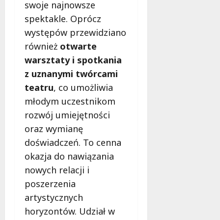
c
e
e
swoje najnowsze
s
k
p
ń
a
spektakle. Oprócz
i
o
w
d
występów przewidziano
e
d
Ł
y
również
otwarte
j
c
o
,
w
z
d
k
warsztaty i spotkania
L
a
z
t
z uznanymi twórcami
u
s
i
ó
teatru
, co umożliwia
t
B
!
r
o
młodym uczestnikom
i
e
m
e
m
rozwój umiejętności
6
i
g
u
sierpnia
oraz wymianę
e
u
2026
s
doświadczeń. To cenna
r
A
i
s
l
okazja do nawiązania
s
k
e
z
nowych relacji i
u
k
z
poszerzenia
–
s
n
artystycznych
C
a
a
o
n
ć
horyzontów. Udział w
m
d