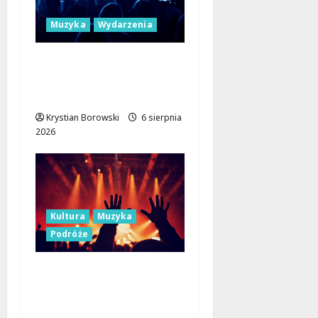
Muzyka
Wydarzenia
Muzyczne Mosty dla
Pokoju: Dołącz do
Erasmus+!
Krystian Borowski
6 sierpnia
2026
Kultura
Muzyka
Podróże
Muzyczne Święto Lata:
Jazz i Łemkowskie
Brzmienia w Serce