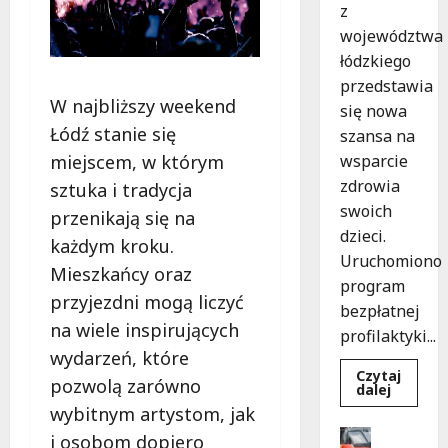
z
województwa
łódzkiego
przedstawia
W najbliższy weekend
się nowa
Łódź stanie się
szansa na
wsparcie
miejscem, w którym
zdrowia
sztuka i tradycja
swoich
przenikają się na
dzieci.
każdym kroku.
Uruchomiono
Mieszkańcy oraz
program
przyjezdni mogą liczyć
bezpłatnej
na wiele inspirujących
profilaktyki...
wydarzeń, które
Czytaj
pozwolą zarówno
Dowied
dalej
się
wybitnym artystom, jak
więcej
o
Drogi
i osobom dopiero
Bezpiec