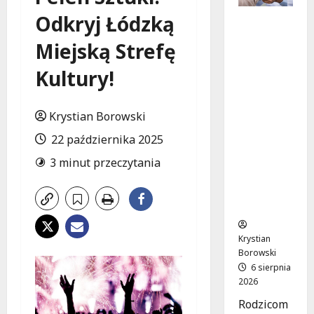
Odkryj Łódzką
Bezpiecz
na
Miejską Strefę
przyszłoś
ć:
Kultury!
Bezpłatn
e
wsparcie
Krystian Borowski
dla dzieci
22 października 2025
z
nadwagą
3 minut przeczytania
w
Łódzkie
m
Krystian
Borowski
6 sierpnia
2026
Rodzicom