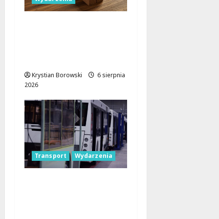
Pielgrzymka Diecezji
Płockiej w
Lutomiersku – Co
musisz wiedzieć?
Krystian Borowski
6 sierpnia
2026
Transport
Wydarzenia
Legendarne autobusy
powracają: Ikarus-
Zemun na łódzkich
trasach!