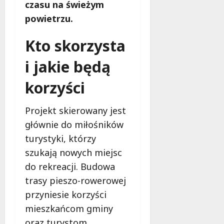
b
czasu na świeżym
e
powietrzu.
z
p
Kto skorzysta
i
e
i jakie będą
c
z
korzyści
e
ń
Projekt skierowany jest
s
t
głównie do miłośników
w
turystyki, którzy
a
szukają nowych miejsc
do rekreacji. Budowa
8
sierpnia
trasy pieszo-rowerowej
2026
przyniesie korzyści
mieszkańcom gminy
oraz turystom,