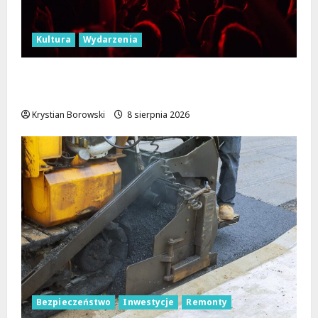
Kultura
Wydarzenia
Dożynki 2026 w Łódzkiem: Tradycja i
Nowoczesność w Sercu Regionu!
Krystian Borowski
8 sierpnia 2026
Bezpieczeństwo
Inwestycje
Remonty