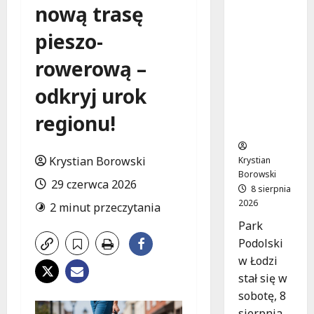
Joga na
nową trasę
trawie:
Bezpłatn
pieszo-
e
rowerową –
warsztat
y w Parku
odkryj urok
Podolski
m w
regionu!
Łodzi!
Krystian Borowski
Krystian
Borowski
29 czerwca 2026
8 sierpnia
2026
2 minut przeczytania
Park
Podolski
w Łodzi
stał się w
sobotę, 8
sierpnia,