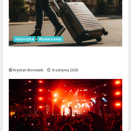
Turystyka
Wydarzenia
Skarby przyrody i historii: Odkryj okolice
Łodzi na jednodniowe wycieczki
Krystian Borowski
8 sierpnia 2026