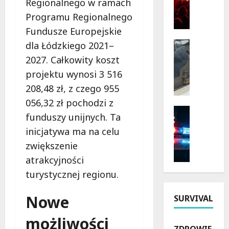
Regionalnego w ramach
o
r
Programu Regionalnego
ż
z
Fundusze Europejskie
y
y
n
r
Bezpiecz
dla Łódzkiego 2021–
k
Inwestyc
o
2027. Całkowity koszt
Remonty
i
d
projektu wynosi 3 516
N
2
y
o
208,48 zł, z czego 955
0
i
w
2
h
056,32 zł pochodzi z
a
6
Bezpiecz
i
funduszy unijnych. Ta
E
Policja
w
s
r
Rekrutac
inicjatywa ma na celu
Ł
t
P
a
ó
zwiększenie
o
o
D
d
r
atrakcyjności
l
r
z
i
turystycznej regionu.
s
o
k
i
k
g
i
:
a
Nowe
i
SURVIVAL
e
O
P
w
m
d
możliwości
o
J
:
k
ZDROWIE