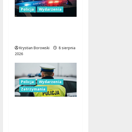
Policja
Wydarzenia
Nowa era Policji:
Miliony na sprzęt i
nowoczesne pojazdy
Krystian Borowski
8 sierpnia
2026
Policja
Wydarzenia
Zatrzymania
Nietypowa
interwencja w Łodzi:
pijany kierowca i
poszukiwany pasażer