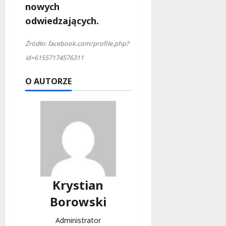
nowych
odwiedzających.
Źródło: facebook.com/profile.php?
id=61557174576311
O AUTORZE
Krystian
Borowski
Administrator