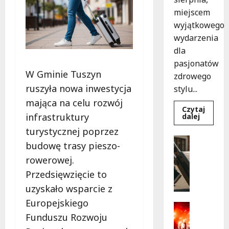
miejscem
wyjątkowego
wydarzenia
dla
pasjonatów
W Gminie Tuszyn
zdrowego
ruszyła nowa inwestycja
stylu...
mająca na celu rozwój
Czytaj
infrastruktury
Dowied
dalej
się
turystycznej poprzez
więcej
o
Turystyk
budowę trasy pieszo-
Joga
Wydarzen
na
rowerowej.
trawie:
S
Bezpłat
k
Przedsięwzięcie to
warszta
w
a
uzyskało wsparcie z
Parku
r
Podolsk
Europejskiego
w
b
Kultura
Łodzi!
Funduszu Rozwoju
y
Wydarzen
D
p