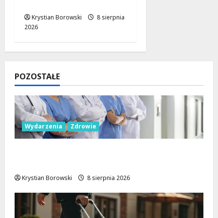
na motorowerze
Krystian Borowski
8 sierpnia
2026
POZOSTAŁE
Wydarzenia
Zdrowie
Joga na trawie: Bezpłatne warsztaty w
Parku Podolskim w Łodzi!
Krystian Borowski
8 sierpnia 2026