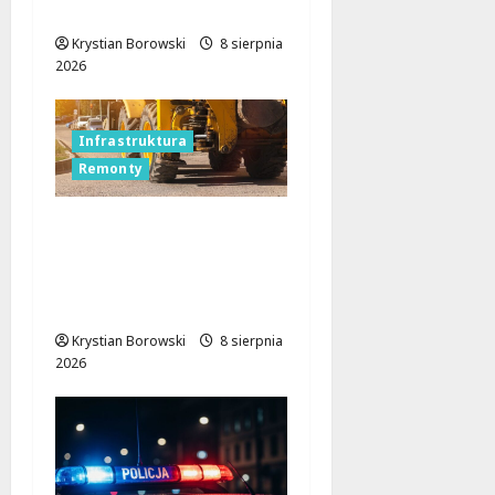
Regionu!
Krystian Borowski
8 sierpnia
2026
Infrastruktura
Remonty
Rewolucja na ulicach
Brzezin: Mrocka i
Malownicza zyskają
nowy blask!
Krystian Borowski
8 sierpnia
2026