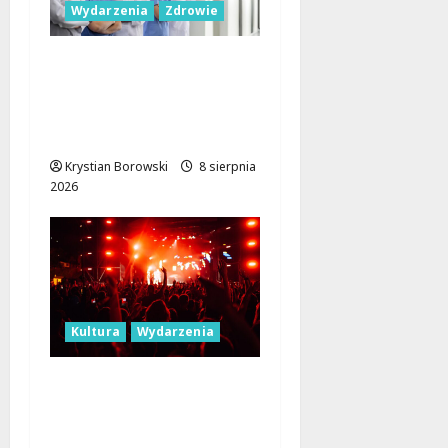
Wydarzenia
Zdrowie
Joga na trawie:
Bezpłatne warsztaty w
Parku Podolskim w
Łodzi!
Krystian Borowski
8 sierpnia
2026
Kultura
Wydarzenia
Dożynki 2026 w
Łódzkiem: Tradycja i
Nowoczesność w Sercu