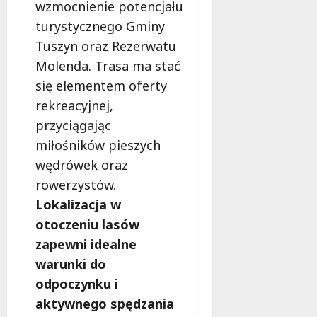
wzmocnienie potencjału
c
a
z
M
turystycznego Gminy
e
i
Tuszyn oraz Rezerwatu
s
e
Molenda. Trasa ma stać
n
s
e
się elementem oferty
z
r
k
rekreacyjnej,
o
a
przyciągając
z
ń
miłośników pieszych
w
c
i
ó
wędrówek oraz
ą
w
rowerzystów.
z
!
Lokalizacja w
a
otoczeniu lasów
n
8
i
zapewni idealne
sierpnia
a
2026
warunki do
d
odpoczynku i
l
a
aktywnego spędzania