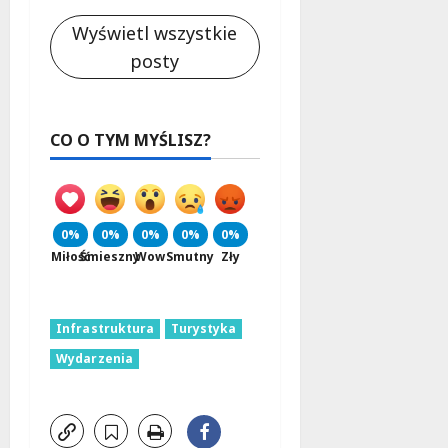
Wyświetl wszystkie
posty
CO O TYM MYŚLISZ?
0%
0%
0%
0%
0%
Miłość
Śmieszny
Wow
Smutny
Zły
Infrastruktura
Turystyka
Wydarzenia