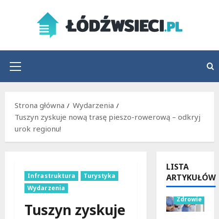
Przejdź
do
treści
Menu
główne
Strona główna
Wydarzenia
Tuszyn zyskuje nową trasę pieszo-rowerową – odkryj
urok regionu!
LISTA
Infrastruktura
Turystyka
ARTYKUŁÓW
Wydarzenia
Wydarzenia
Zdrowie
Tuszyn zyskuje