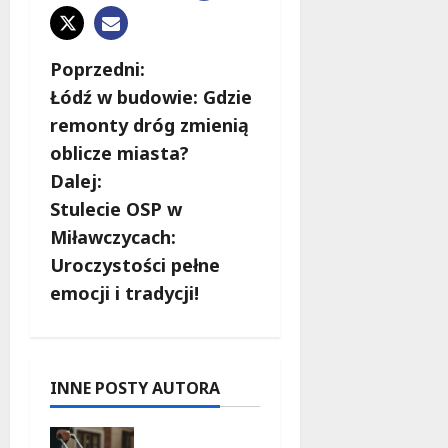
Z
Poprzedni:
Łódź w budowie: Gdzie
o
remonty dróg zmienią
b
oblicze miasta?
Dalej:
a
Stulecie OSP w
c
Miławczycach:
Uroczystości pełne
z
emocji i tradycji!
w
p
INNE POSTY AUTORA
i
Skarby