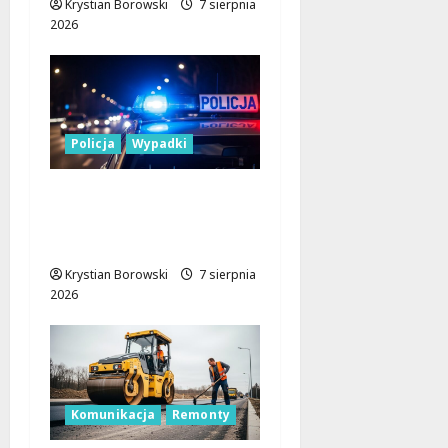
Krystian Borowski
7 sierpnia
2026
Policja
Wypadki
17-latek kierował
motocyklem typu
cross bez uprawnień
Krystian Borowski
7 sierpnia
2026
Komunikacja
Remonty