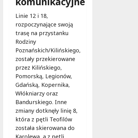
komunikacyjne
a
d
z
w
ń
y
w
y
c
Linie 12 i 18,
i
b
ó
rozpoczynające swoją
ą
l
w
8
trasę na przystanku
z
a
!
sierpnia
a
2026
s
Rodziny
n
k
8
Poznańskich/Kilińskiego,
i
!
sierpnia
zostały przekierowane
a
2026
przez Kilińskiego,
d
8
l
sierpnia
Pomorską, Legionów,
a
2026
Gdańską, Kopernika,
b
Włókniarzy oraz
e
z
Bandurskiego. Inne
p
zmiany dotknęły linię 8,
i
która z pętli Teofilów
e
została skierowana do
c
z
Karolewa, a z pętli