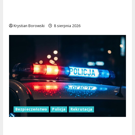
Nowa Era Drogi w Józefowie i Rogowie:
Komfort i Bezpieczeństwo dla
Mieszkańców!
Krystian Borowski
8 sierpnia 2026
Bezpieczeństwo
Policja
Rekrutacja
Polska Policja w 2026 roku: intensywne
wzmocnienia i nowoczesne rozwiązania dla