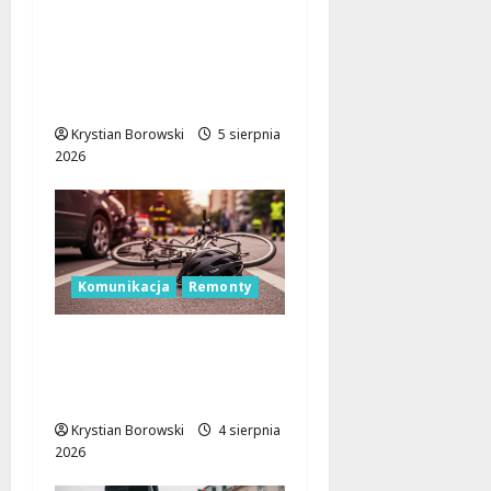
Remont skrzyżowania
w Łodzi: Zmiany w
ruchu i utrudnienia dla
kierowców
Krystian Borowski
5 sierpnia
2026
Komunikacja
Remonty
Rowerem do Parku na
Zdrowiu: Nowa trasa
w Łodzi już w budowie!
Krystian Borowski
4 sierpnia
2026