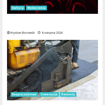
Kultura
Wydarzenia
Dożynki 2026 w Łódzkiem: Tradycja i
Nowoczesność w Sercu Regionu!
Krystian Borowski
8 sierpnia 2026
Bezpieczeństwo
Inwestycje
Remonty