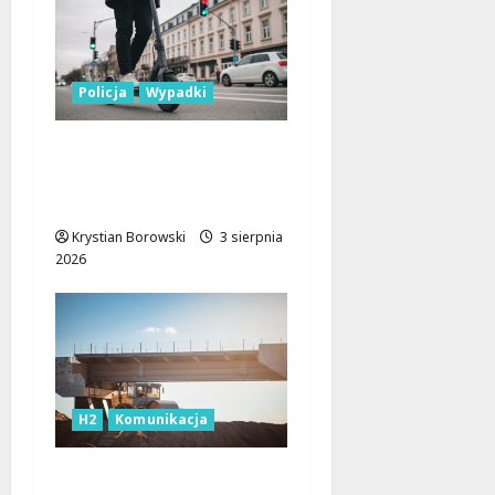
Policja
Wypadki
Elektryczna hulajnoga
na pełnym gazie: 24-
latek pędził 80 km/h!
Krystian Borowski
3 sierpnia
2026
H2
Komunikacja
Nowa era na A2: