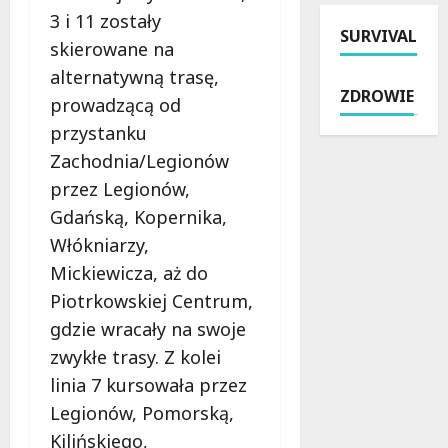
r
2
u
i
3 i 11 zostały
SURVIVAL
a
6
l
R
skierowane na
P
r
i
o
alternatywną trasę,
o
o
c
g
ZDROWIE
l
k
prowadzącą od
a
o
i
u
c
w
przystanku
c
:
h
i
Zachodnia/Legionów
j
i
B
e
przez Legionów,
i
n
r
:
:
t
z
K
Gdańską, Kopernika,
M
e
e
o
Włókniarzy,
i
n
z
m
Mickiewicza, aż do
l
s
i
f
Piotrkowskiej Centrum,
i
y
n
o
o
w
:
r
gdzie wracały na swoje
n
n
M
t
zwykłe trasy. Z kolei
y
e
r
i
linia 7 kursowała przez
n
w
o
B
a
z
Legionów, Pomorską,
c
e
s
m
k
z
Kilińskiego,