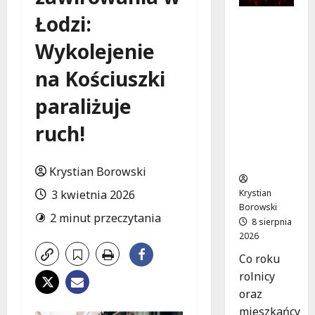
Łodzi:
Dożynki
2026 w
Wykolejenie
Łódzkie
m:
na Kościuszki
Tradycja
i
paraliżuje
Nowocze
ruch!
sność w
Sercu
Regionu!
Krystian Borowski
Krystian
3 kwietnia 2026
Borowski
2 minut przeczytania
8 sierpnia
2026
Co roku
rolnicy
oraz
mieszkańcy