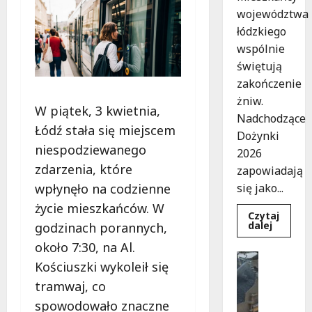
województwa
łódzkiego
wspólnie
świętują
zakończenie
żniw.
W piątek, 3 kwietnia,
Nadchodzące
Łódź stała się miejscem
Dożynki
niespodziewanego
2026
zdarzenia, które
zapowiadają
wpłynęło na codzienne
się jako...
życie mieszkańców. W
Czytaj
Dowied
dalej
godzinach porannych,
się
więcej
około 7:30, na Al.
o
Bezpiecz
Dożynki
Kościuszki wykoleił się
Inwestyc
2026
w
Remonty
tramwaj, co
Łódzkie
N
Tradycj
spowodowało znaczne