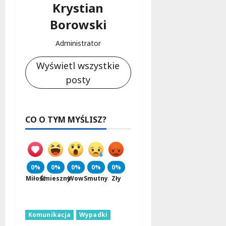
Krystian
Borowski
Administrator
Wyświetl wszystkie
posty
CO O TYM MYŚLISZ?
0%
0%
0%
0%
0%
Miłość
Śmieszny
Wow
Smutny
Zły
Komunikacja
Wypadki