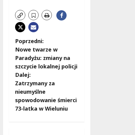
Z
Poprzedni:
Nowe twarze w
o
Paradyżu: zmiany na
b
szczycie lokalnej policji
Dalej:
a
Zatrzymany za
c
nieumyślne
spowodowanie śmierci
z
73-latka w Wieluniu
w
p