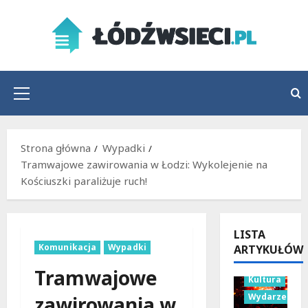
Przejdź
do
treści
Menu
główne
Strona główna
Wypadki
Tramwajowe zawirowania w Łodzi: Wykolejenie na
Kościuszki paraliżuje ruch!
LISTA
Komunikacja
Wypadki
ARTYKUŁÓW
Tramwajowe
Kultura
Wydarzenia
zawirowania w