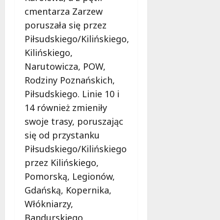
e
cmentarza Zarzew
ń
poruszała się przez
s
Piłsudskiego/Kilińskiego,
t
w
Kilińskiego,
a
Narutowicza, POW,
Rodziny Poznańskich,
8
Piłsudskiego. Linie 10 i
sierpnia
2026
14 również zmieniły
swoje trasy, poruszając
się od przystanku
Piłsudskiego/Kilińskiego
przez Kilińskiego,
Pomorską, Legionów,
Gdańską, Kopernika,
Włókniarzy,
Bandurskiego.