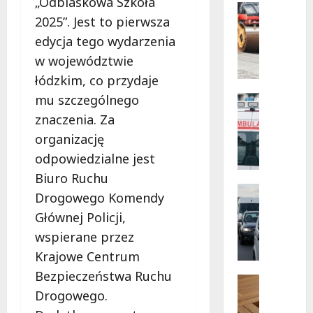
„Odblaskowa Szkoła
o
Drogi
Bezpiec
2025”. Jest to pierwsza
Infrastr
przyszło
Bezpłat
Remonty
edycja tego wydarzenia
wsparci
M
dla
w województwie
dzieci
e
z
łódzkim, co przydaje
t
nadwag
w
a
mu szczególnego
Bezpiecz
Łódzki
m
Kąpielisk
znaczenia. Za
o
B
organizację
r
e
f
z
odpowiedzialne jest
o
p
Biuro Ruchu
z
i
Sport
Drogowego Komendy
a
e
Wydarzen
Głównej Policji,
G
O
c
d
l
z
wspierane przez
z
s
n
Krajowe Centrum
i
z
e
Bezpieczeństwa Ruchu
e
t
c
Pielgrzy
z
Wydarzen
Drogowego.
y
h
P
n
ń
w