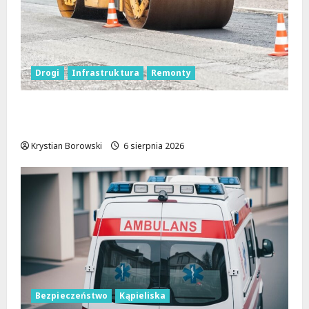
Drogi
Infrastruktura
Remonty
Metamorfoza Olsztyńskiej: Nowy Asfalt i
Zieleń w Łodzi!
Krystian Borowski
6 sierpnia 2026
Bezpieczeństwo
Kąpieliska