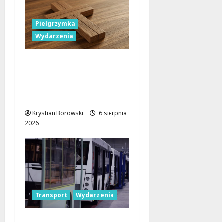
Pielgrzymka
Wydarzenia
Pielgrzymka Diecezji
Płockiej w
Lutomiersku – Co
musisz wiedzieć?
Krystian Borowski
6 sierpnia
2026
Transport
Wydarzenia
Legendarne autobusy