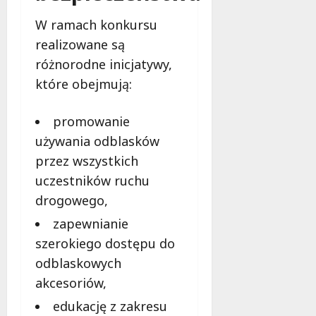
n
ć
m
d
W ramach konkursu
u
r
6
realizowane są
s
o
sierpnia
i
w
różnorodne inicjatywy,
2026
s
s
które obejmują:
z
k
w
i
promowanie
i
e
e
używania odblasków
g
d
o
przez wszystkich
z
?
uczestników ruchu
i
drogowego,
e
6
ć
sierpnia
zapewnianie
?
2026
szerokiego dostępu do
odblaskowych
6
sierpnia
akcesoriów,
2026
edukację z zakresu