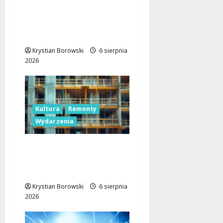
powracają: Ikarus-
Zemun na łódzkich
trasach!
Krystian Borowski
6 sierpnia
2026
Kultura
Remonty
Wydarzenia
Pałac Silbersteinów w
Lisowicach: Renesans z
unijnym wsparciem!
Krystian Borowski
6 sierpnia
2026