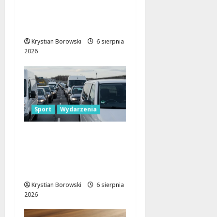
wodą: Kluczowe
zasady, które musisz
znać
Krystian Borowski
6 sierpnia
2026
Sport
Wydarzenia
Gdzie znaleźć miejsce
parkingowe podczas
Biegu
Aleksandrowskiego?
Krystian Borowski
6 sierpnia
2026