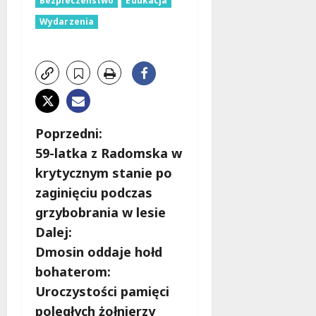
Bezpieczeństwo
Edukacja
Wydarzenia
Z
Poprzedni:
59-latka z Radomska w
o
krytycznym stanie po
b
zaginięciu podczas
grzybobrania w lesie
a
Dalej:
c
Dmosin oddaje hołd
bohaterom:
z
Uroczystości pamięci
w
poległych żołnierzy