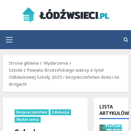
Przejdź
do
treści
Menu
główne
Strona główna
Wydarzenia
Szkoła z Powiatu Brzezińskiego walczy o tytuł
Odblaskowej Szkoły 2025 i bezpieczeństwo dzieci na
drogach!
LISTA
Bezpieczeństwo
Edukacja
ARTYKUŁÓW
Wydarzenia
Profilaktyka