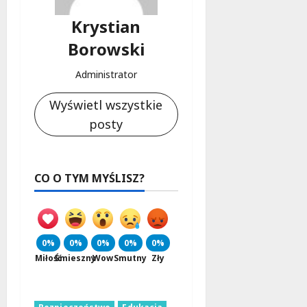
Krystian
Borowski
Administrator
Wyświetl wszystkie
posty
CO O TYM MYŚLISZ?
0%
0%
0%
0%
0%
Miłość
Śmieszny
Wow
Smutny
Zły