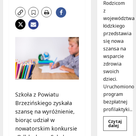
Rodzicom
z
województwa
łódzkiego
przedstawia
się nowa
szansa na
wsparcie
zdrowia
swoich
dzieci.
Uruchomiono
program
Szkoła z Powiatu
bezpłatnej
Brzezińskiego zyskała
profilaktyki...
szansę na wyróżnienie,
biorąc udział w
Czytaj
Dowied
dalej
nowatorskim konkursie
się
więcej