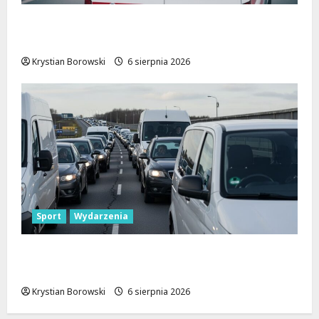
Bezpieczne chwile nad wodą: Kluczowe
zasady, które musisz znać
Krystian Borowski
6 sierpnia 2026
Sport
Wydarzenia
Gdzie znaleźć miejsce parkingowe podczas
Biegu Aleksandrowskiego?
Krystian Borowski
6 sierpnia 2026