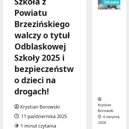
Szkoła z
Zdrowie
Powiatu
Bezpiecz
Brzezińskiego
na
przyszłoś
walczy o tytuł
ć:
Bezpłatn
Odblaskowej
e
wsparcie
Szkoły 2025 i
dla dzieci
z
bezpieczeństw
nadwagą
o dzieci na
w
Łódzkie
drogach!
m
Krystian
Krystian Borowski
Borowski
11 października 2025
6 sierpnia
2026
1 minut czytania