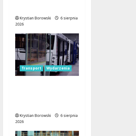
Lutomiersku – Co
musisz wiedzieć?
Krystian Borowski
6 sierpnia
2026
Transport
Wydarzenia
Legendarne autobusy
powracają: Ikarus-
Zemun na łódzkich
trasach!
Krystian Borowski
6 sierpnia
2026