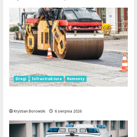
Drogi
Infrastruktura
Remonty
Metamorfoza Olsztyńskiej: Nowy Asfalt i
Zieleń w Łodzi!
Krystian Borowski
6 sierpnia 2026