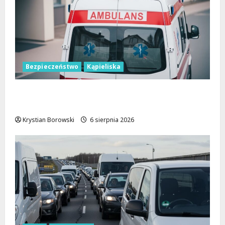
Bezpieczeństwo
Kąpieliska
Bezpieczne chwile nad wodą: Kluczowe
zasady, które musisz znać
Krystian Borowski
6 sierpnia 2026