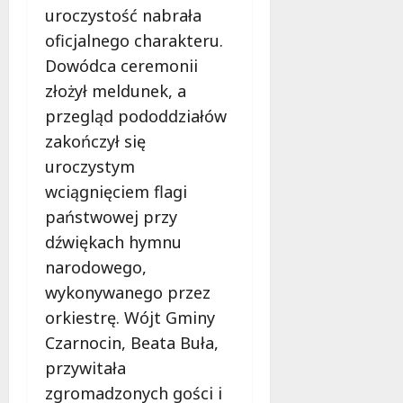
c
e
e
s
uroczystość nabrała
k
p
ń
a
oficjalnego charakteru.
i
o
w
d
e
Dowódca ceremonii
d
Ł
y
j
c
o
,
złożył meldunek, a
w
z
d
k
przegląd pododdziałów
L
a
z
t
zakończył się
u
s
i
ó
t
B
uroczystym
!
r
o
i
e
wciągnięciem flagi
m
e
m
6
państwowej przy
i
g
u
sierpnia
dźwiękach hymnu
e
u
2026
s
r
A
i
narodowego,
s
l
s
wykonywanego przez
k
e
z
orkiestrę. Wójt Gminy
u
k
z
–
Czarnocin, Beata Buła,
s
n
C
a
a
przywitała
o
n
ć
zgromadzonych gości i
m
d