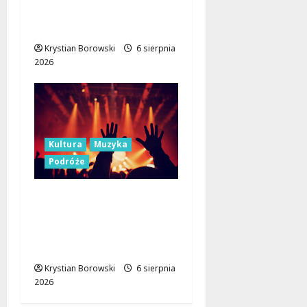
Pokoju: Dołącz do
Erasmus+!
Krystian Borowski
6 sierpnia
2026
Kultura
Muzyka
Podróże
Muzyczne Święto Lata:
Jazz i Łemkowskie
Brzmienia w Serce
Łódzkiego Regionu
Krystian Borowski
6 sierpnia
2026