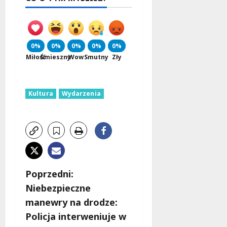
0%
0%
0%
0%
0%
Miłość
Śmieszny
Wow
Smutny
Zły
Kultura
Wydarzenia
Z
Poprzedni:
Niebezpieczne
o
manewry na drodze:
b
Policja interweniuje w