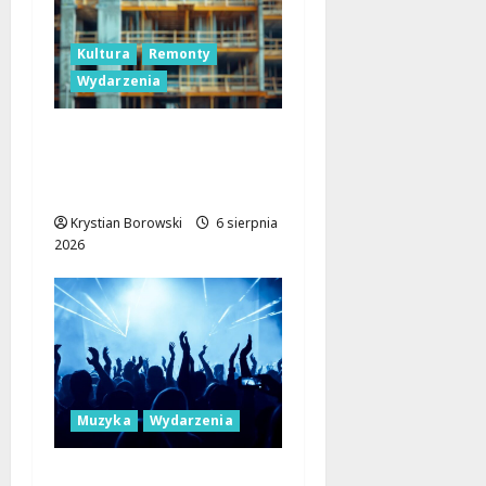
Kultura
Remonty
Wydarzenia
Pałac Silbersteinów w
Lisowicach: Renesans z
unijnym wsparciem!
Krystian Borowski
6 sierpnia
2026
Muzyka
Wydarzenia
Muzyczne Mosty dla