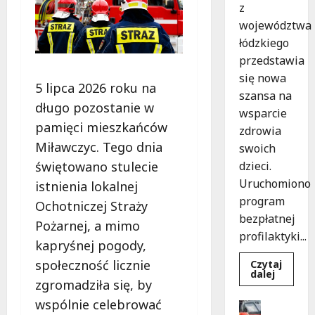
z
województwa
łódzkiego
przedstawia
się nowa
5 lipca 2026 roku na
szansa na
długo pozostanie w
wsparcie
pamięci mieszkańców
zdrowia
Miławczyc. Tego dnia
swoich
dzieci.
świętowano stulecie
Uruchomiono
istnienia lokalnej
program
Ochotniczej Straży
bezpłatnej
Pożarnej, a mimo
profilaktyki...
kapryśnej pogody,
społeczność licznie
Czytaj
Dowied
dalej
się
zgromadziła się, by
więcej
o
wspólnie celebrować
Drogi
Bezpiec