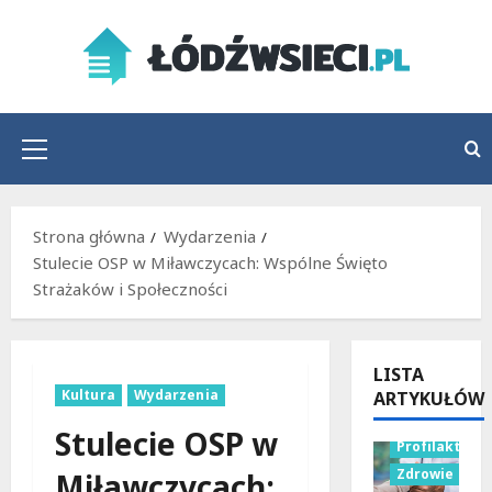
Przejdź
do
treści
Menu
główne
Strona główna
Wydarzenia
Stulecie OSP w Miławczycach: Wspólne Święto
Strażaków i Społeczności
LISTA
Kultura
Wydarzenia
ARTYKUŁÓW
Stulecie OSP w
Profilaktyka
Zdrowie
Miławczycach: