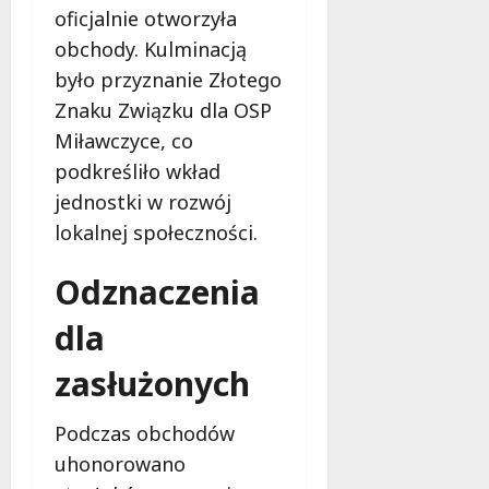
oficjalnie otworzyła
u
r
6
s
o
obchody. Kulminacją
sierpnia
i
w
2026
było przyznanie Złotego
s
s
Znaku Związku dla OSP
z
k
Miławczyce, co
w
i
i
e
podkreśliło wkład
e
g
jednostki w rozwój
d
o
lokalnej społeczności.
z
?
i
Odznaczenia
e
6
ć
sierpnia
dla
?
2026
zasłużonych
6
sierpnia
2026
Podczas obchodów
uhonorowano