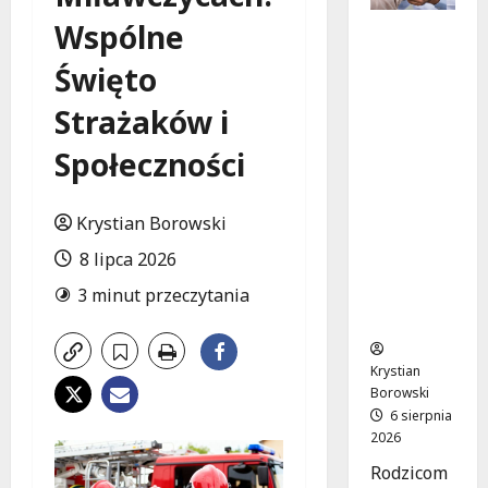
Wspólne
Bezpiecz
na
Święto
przyszłoś
ć:
Strażaków i
Bezpłatn
e
Społeczności
wsparcie
dla dzieci
Krystian Borowski
z
nadwagą
8 lipca 2026
w
3 minut przeczytania
Łódzkie
m
Krystian
Borowski
6 sierpnia
2026
Rodzicom