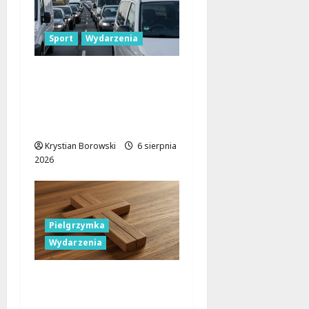
Sport
Wydarzenia
Gdzie znaleźć miejsce
parkingowe podczas
Biegu
Aleksandrowskiego?
Krystian Borowski
6 sierpnia
2026
Pielgrzymka
Wydarzenia
Pielgrzymka Diecezji
Płockiej w