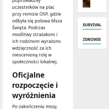
poprowadziły
e
l
k
l
uczestników na plac
l
e
i
e
przy remizie OSP, gdzie
g
ź
e
n
r
ć
j
a
odbyła się polowa Msza
SURVIVAL
z
m
:
d
Święta. Podczas
y
i
N
w
modlitwy strażakom i
m
e
o
o
ZDROWIE
k
ich rodzinom wyrażono
j
w
d
a
s
y
ą
wdzięczność za ich
D
c
A
:
nieocenioną rolę w
i
e
s
K
społeczności lokalnej.
e
p
f
l
c
a
a
u
Oficjalne
e
r
l
c
z
k
t
z
rozpoczęcie i
j
i
i
o
i
n
Z
w
wyróżnienia
P
g
i
e
ł
o
e
z
o
w
l
a
Po zakończeniu mszy,