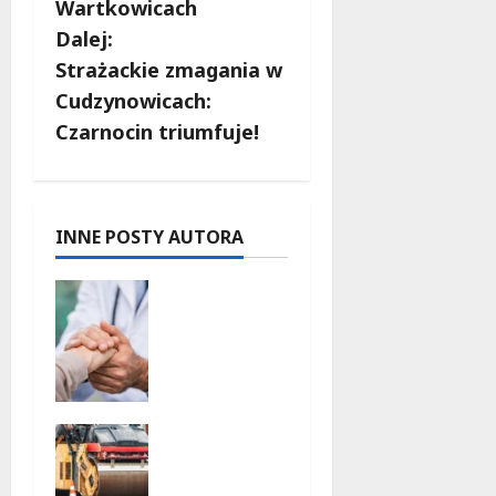
Wartkowicach
a
Dalej:
c
Strażackie zmagania w
Cudzynowicach:
z
Czarnocin triumfuje!
w
p
INNE POSTY AUTORA
i
Bezpieczn
s
a
przyszłość
y
:
Bezpłatne
wsparcie
Metamorf
dla dzieci
oza
z
Olsztyńsk
nadwagą