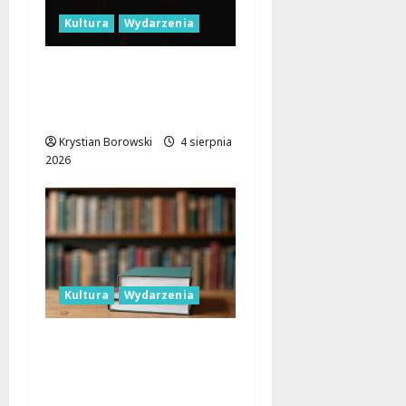
Kultura
Wydarzenia
Letnie Seanse Filmowe
pod Nocnym Niebem w
Łódzkiem
Krystian Borowski
4 sierpnia
2026
Kultura
Wydarzenia
Letnie refleksje o
śmierci: Otwórz się na
tabu w TUVIMie