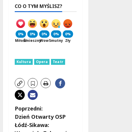
CO O TYM MYŚLISZ?
0%
0%
0%
0%
0%
Miłość
Śmieszny
Wow
Smutny
Zły
Kultura
Opera
Teatr
Z
Poprzedni:
Dzień Otwarty OSP
o
Łódź-Sikawa: