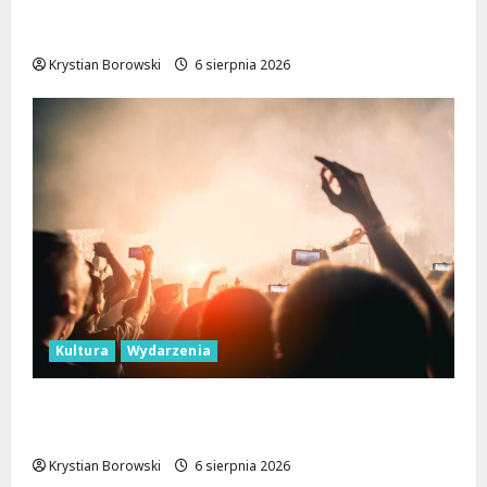
Ekologiczne mieszkania w Łodzi powstaną
w rekordowe 15 tygodni!
Krystian Borowski
6 sierpnia 2026
Kultura
Wydarzenia
Taneczne wieczory dla seniorów w Łodzi:
Potańcówki pod chmurką!
Krystian Borowski
6 sierpnia 2026