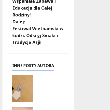
b
Wspaniała Zabawa i
Edukacja dla Całej
a
Rodziny!
c
Dalej:
Festiwal Wietnamski w
z
Łodzi: Odkryj Smaki i
w
Tradycje Azji!
p
i
INNE POSTY AUTORA
s
Ekologicz
y
ne
mieszkani
a w Łodzi
powstaną
w
Taneczne