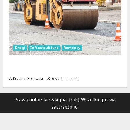
Drogi
Infrastruktura
Remonty
Metamorfoza Olsztyńskiej: Nowy Asfalt i
Zieleń w Łodzi!
Krystian Borowski
6 sierpnia 2026
Prawa autorskie &kopia; {rok} Wszelkie prawa
zastrzeżone.