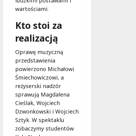
ludzkimi postawami i
s
k
wartościami.
z
i
z
e
Kto stoi za
n
m
a
realizacją
ć
6
sierpnia
Oprawę muzyczną
2026
6
sierpnia
przedstawienia
2026
powierzono Michałowi
Śmiechowiczowi, a
reżyserski nadzór
sprawują Magdalena
Cieślak, Wojciech
Dzwonkowski i Wojciech
Sztyk. W spektaklu
zobaczymy studentów