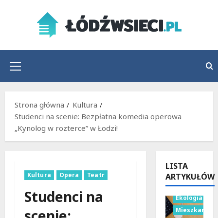
Przejdź
do
treści
Menu
główne
Strona główna
Kultura
Studenci na scenie: Bezpłatna komedia operowa
„Kynolog w rozterce” w Łodzi!
LISTA
Kultura
Opera
Teatr
ARTYKUŁÓW
Budownictwo
Studenci na
Ekologia
Mieszkania
scenie: