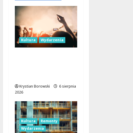
Kultura
Wydarzenia
Taneczne wieczory dla
seniorów w Łodzi:
Potańcówki pod
chmurką!
Krystian Borowski
6 sierpnia
2026
Kultura
Remonty
Wydarzenia