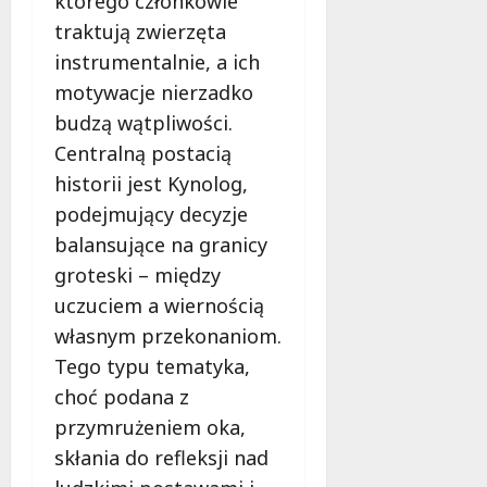
którego członkowie
l
o
t
z
a
d
traktują zwierzęta
i
o
d
c
instrumentalnie, a ich
Z
w
z
h
motywacje nierzadko
i
e
i
m
e
z
budzą wątpliwości.
e
u
l
a
c
r
Centralną postacią
e
s
i
k
historii jest Kynolog,
ń
a
z
ą
podejmujący decyzje
w
d
n
!
Ł
y
a
balansujące na granicy
o
,
d
groteski – między
6
d
k
w
sierpnia
uczuciem a wiernością
z
t
a
2026
i
ó
własnym przekonaniom.
g
!
r
ą
Tego typu tematyka,
e
w
choć podana z
m
Ł
6
przymrużeniem oka,
u
sierpnia
ó
2026
s
skłania do refleksji nad
d
i
z