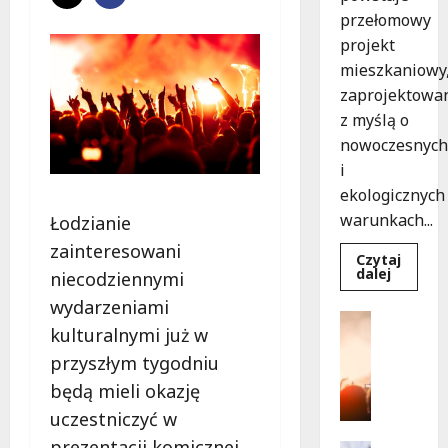
przełomowy
projekt
mieszkaniowy
zaprojektowa
z myślą o
nowoczesnych
i
ekologicznych
warunkach...
Łodzianie
zainteresowani
Czytaj
Dowied
dalej
niecodziennymi
się
więcej
wydarzeniami
o
Kultura
Ekologi
kulturalnymi już w
Wydarzen
mieszka
w
T
przyszłym tygodniu
Łodzi
a
powsta
będą mieli okazję
w
n
rekord
uczestniczyć w
e
15
tygodni
prezentacji komicznej
c