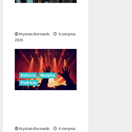
Pałac Silbersteinów w
Lisowicach: Renesans z
unijnym wsparciem!
Krystian Borowski
6 sierpnia
2026
Kultura
Muzyka
Podróże
Muzyczne Święto Lata:
Jazz i Łemkowskie
Brzmienia w Serce
Łódzkiego Regionu
Krystian Borowski
6 sierpnia