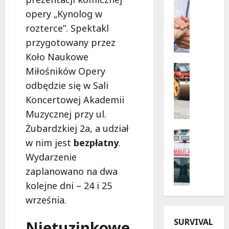
Profilak
z
Zdrowie
opery „Kynolog w
B
n
rozterce”. Spektakl
e
e
przygotowany przez
z
w
p
i
Koło Naukowe
i
e
Drogi
Miłośników Opery
e
Infrastr
c
odbędzie się w Sali
Remonty
c
z
M
Koncertowej Akademii
z
o
e
n
r
Muzycznej przy ul.
t
a
y
Żubardzkiej 2a, a udział
a
p
Bezpiecz
d
w nim jest
bezpłatny
.
m
Kąpielisk
r
l
o
B
z
Wydarzenie
a
r
e
y
s
zaplanowano na dwa
f
z
s
e
kolejne dni – 24 i 25
o
p
z
n
z
i
września.
ł
i
a
e
o
o
O
SURVIVAL
c
Nietuzinkowe
ś
r