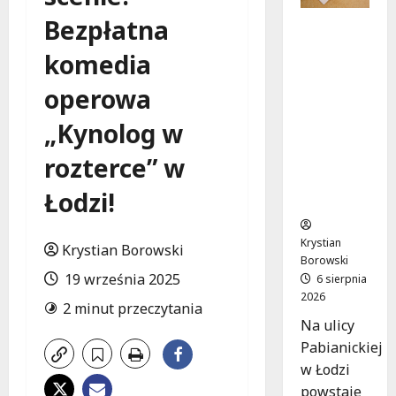
Bezpłatna
Ekologicz
ne
komedia
mieszkan
ia w
operowa
Łodzi
powstan
„Kynolog w
ą w
rozterce” w
rekordow
e 15
Łodzi!
tygodni!
Krystian
Krystian Borowski
Borowski
19 września 2025
6 sierpnia
2026
2 minut przeczytania
Na ulicy
Pabianickiej
w Łodzi
powstaje