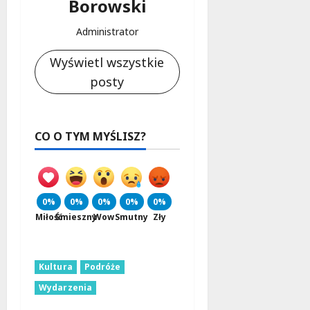
Borowski
Administrator
Wyświetl wszystkie
posty
CO O TYM MYŚLISZ?
0%
0%
0%
0%
0%
Miłość
Śmieszny
Wow
Smutny
Zły
Kultura
Podróże
Wydarzenia