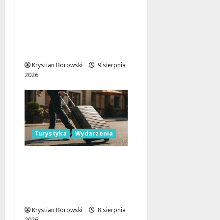
dzięki Budżetowi
Obywatelskiemu
Województwa
Łódzkiego już ratuje
życie
Krystian Borowski
9 sierpnia
2026
Turystyka
Wydarzenia
Skarby przyrody i
historii: Odkryj okolice
Łodzi na jednodniowe
wycieczki
Krystian Borowski
8 sierpnia
2026