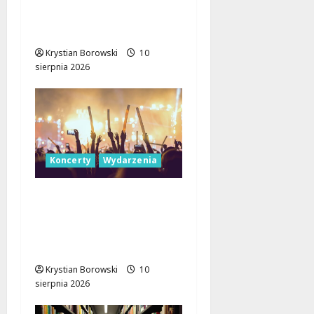
i Pisarczyk Zachwycili
Łódź!
Krystian Borowski
10
sierpnia 2026
Koncerty
Wydarzenia
Letnie Koncerty w
Łodzi: Klarnetowe
emocje w Parku
Źródliska!
Krystian Borowski
10
sierpnia 2026