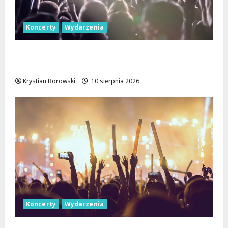
Koncerty
Wydarzenia
Jazzowe Noce w Manufakturze: Kostka i
Pisarczyk Zachwycili Łódź!
Krystian Borowski
10 sierpnia 2026
Koncerty
Wydarzenia