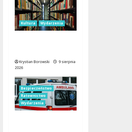
Kultura
Wydarzenia
Gry i Książki: Tydzień
Pełen Wrażeń w
Łódzkiej Bibliotece
Krystian Borowski
9 sierpnia
2026
Bezpieczeństwo
Ratownictwo
Wydarzenia
Bezpieczne wakacje z
WOPR. Sprzęt kupiony