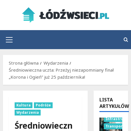
Przejdź
do
treści
Menu
główne
Strona główna
Wydarzenia
Średniowieczna uczta: Przeżyj niezapomniany finał
„Korona i Ogień” już 25 października!
LISTA
Kultura
Podróże
ARTYKUŁÓW
Wydarzenia
Infrastruktu
Średniowieczn
Transport