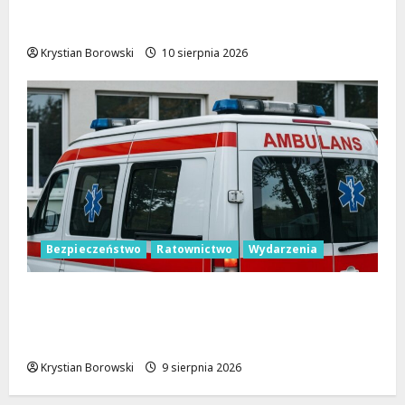
Letnie Koncerty w Łodzi: Klarnetowe
emocje w Parku Źródliska!
Krystian Borowski
10 sierpnia 2026
Bezpieczeństwo
Ratownictwo
Wydarzenia
Bezpieczne wakacje z WOPR. Sprzęt
kupiony dzięki Budżetowi Obywatelskiemu
Województwa Łódzkiego już ratuje życie
Krystian Borowski
9 sierpnia 2026