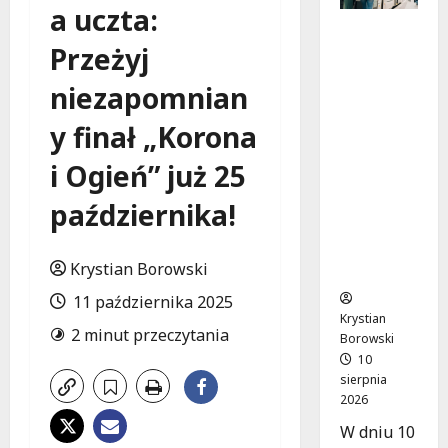
a uczta:
Koniec
Przeżyj
prac
torowych
niezapomnian
: nowe
trasy
y finał „Korona
komunik
acyjne na
i Ogień” już 25
skrzyżow
aniu
października!
Kościusz
ki i
Krystian Borowski
Struga
11 października 2025
Krystian
2 minut przeczytania
Borowski
10
sierpnia
2026
W dniu 10