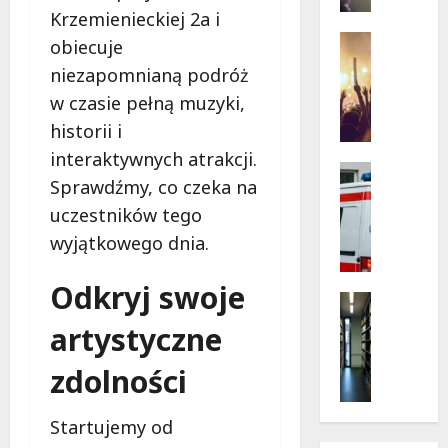
na
z
Krzemienieckiej 2a i
skrzyżo
Kościus
o
Koncerty
obiecuje
i
w
Wydarzen
Struga
niezapomnianą podróż
L
e
w czasie pełną muzyki,
e
N
t
o
historii i
n
c
interaktywnych atrakcji.
i
e
Bezpiecz
Sprawdźmy, co czeka na
e
Ratowni
w
Wydarzen
K
uczestników tego
M
B
o
a
wyjątkowego dnia.
e
n
n
z
c
u
Odkryj swoje
p
e
Kultura
f
i
Wydarzen
r
a
artystyczne
e
G
t
k
c
r
y
t
zdolności
z
y
w
u
n
i
Ł
r
Startujemy od
e
K
o
z