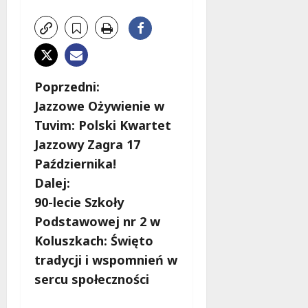
Z
Poprzedni:
Jazzowe Ożywienie w
o
Tuvim: Polski Kwartet
b
Jazzowy Zagra 17
Października!
a
Dalej:
c
90-lecie Szkoły
Podstawowej nr 2 w
z
Koluszkach: Święto
w
tradycji i wspomnień w
sercu społeczności
p