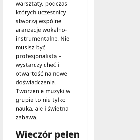
warsztaty, podczas
z
których uczestnicy
t
stworzą wspólne
w
a
aranżacje wokalno-
Ł
instrumentalne. Nie
ó
musisz być
d
z
profesjonalistą –
k
wystarczy chęć i
i
otwartość na nowe
e
doświadczenia.
g
o
Tworzenie muzyki w
j
grupie to nie tylko
u
nauka, ale i świetna
ż
zabawa.
r
a
t
Wieczór pełen
u