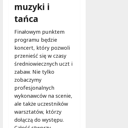
muzyki i
j
e
tańca
ż
y
c
Finałowym punktem
i
programu będzie
e
koncert, który pozwoli
przenieść się w czasy
9
sierpnia
średniowiecznych uczt i
2026
zabaw. Nie tylko
zobaczymy
profesjonalnych
wykonawców na scenie,
ale także uczestników
warsztatów, którzy
dołączą do występu.
Całość stworzy