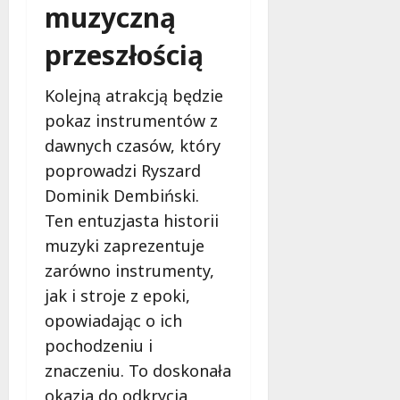
c
muzyczną
p
a
P
h
i
ż
a
w
przeszłością
o
e
r
y
n
ń
k
c
y
w
Kolejną atrakcją będzie
u
i
d
Ł
Ź
l
pokaz instrumentów z
z
ó
r
i
dawnych czasów, który
i
d
ó
Ł
poprowadzi Ryszard
ę
z
d
ó
k
k
Dominik Dembiński.
l
d
i
i
i
ź
Ten entuzjasta historii
B
e
s
!
muzyki zaprezentuje
u
j
k
zarówno instrumenty,
d
B
a
10
ż
i
!
jak i stroje z epoki,
sierpnia
e
b
2026
opowiadając o ich
t
l
10
pochodzeniu i
o
i
sierpnia
w
o
znaczeniu. To doskonała
2026
i
t
okazja do odkrycia