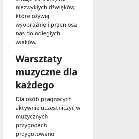
O
e
niezwykłych dźwięków,
b
c
które ożywią
y
e
w
wyobraźnię i przeniosą
a
9
nas do odległych
t
sierpnia
wieków.
e
2026
l
Warsztaty
s
k
muzyczne dla
i
e
każdego
m
u
W
Dla osób pragnących
o
aktywnie uczestniczyć w
j
muzycznych
e
przygodach
w
ó
przygotowano
d