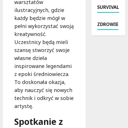
w
s
warsztatów
d
e
a
SURVIVAL
i
z
:
ilustracyjnych, gdzie
k
ą
i
K
każdy będzie mógł w
a
ż
:
o
ZDROWIE
pełni wykorzystać swoją
c
k
K
s
j
i
l
kreatywność.
t
e
:
a
k
Uczestnicy będą mieli
z
T
r
a
szansę stworzyć swoje
W
y
n
i
O
d
własne dzieła
e
P
P
z
t
i
inspirowane legendami
R
i
o
s
z epoki średniowiecza.
.
e
w
a
To doskonała okazja,
S
ń
e
r
p
P
aby nauczyć się nowych
e
c
r
e
m
z
technik i odkryć w sobie
z
ł
o
y
artystę.
ę
e
c
k
t
n
j
Z
Spotkanie z
k
W
e
a
u
r
w