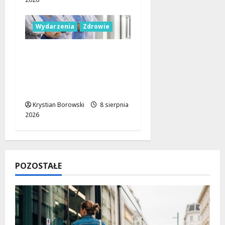
Wydarzenia
Zdrowie
Joga na trawie:
Bezpłatne warsztaty w
Parku Podolskim w
Łodzi!
Krystian Borowski
8 sierpnia
2026
POZOSTAŁE