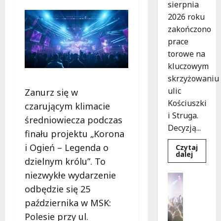
sierpnia
2026 roku
zakończono
prace
torowe na
kluczowym
skrzyżowaniu
ulic
Zanurz się w
Kościuszki
czarującym klimacie
i Struga.
średniowiecza podczas
Decyzją...
finału projektu „Korona
i Ogień – Legenda o
Czytaj
Dowied
dalej
dzielnym królu”. To
się
więcej
niezwykłe wydarzenie
o
Koncerty
Koniec
Wydarzen
odbędzie się 25
prac
torowyc
J
października w MSK:
nowe
a
trasy
Polesie przy ul.
komuni
z