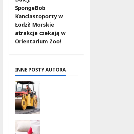
c
SpongeBob
Kanciastoporty w
z
Łodzi! Morskie
w
atrakcje czekają w
Orientarium Zoo!
p
i
s
INNE POSTY AUTORA
y
Powiat
łódzki
wschodni.
Bezpieczn
iejsze
drogi i
Wielka
nowe
kasa na
inwestycj