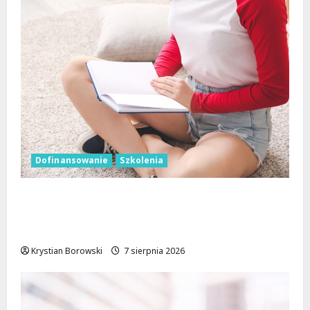
Dofinansowanie
Szkolenia
Wielka kasa na szkolenia i kursy w Łodzi.
Prawo jazdy, angielski, grooming, makijaż
permanentny i inne
Krystian Borowski
7 sierpnia 2026