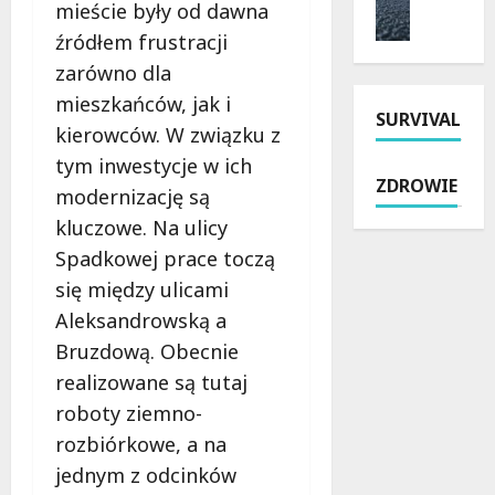
y
i
mieście były od dawna
m
n
t
a
źródłem frustracji
o
i
k
i
n
zarówno dla
e
o
k
t
p
w
u
mieszkańców, jak i
SURVIVAL
P
a
e
r
kierowców. W związku z
a
r
j
s
tym inwestycje w ich
b
y
s
y
ZDROWIE
i
o
modernizację są
z
w
a
s
k
Ł
kluczowe. Na ulicy
n
z
o
o
Spadkowej prace toczą
i
u
ł
d
się między ulicami
c
s
y
z
k
t
n
Aleksandrowską a
i
i
ó
a
.
Bruzdową. Obecnie
e
w
R
P
realizowane są tutaj
j
:
o
r
:
roboty ziemno-
p
k
a
N
o
i
w
rozbiórkowe, a na
o
l
c
o
jednym z odcinków
w
i
i
j