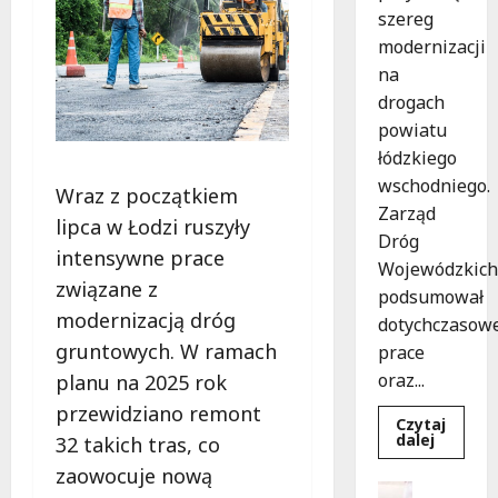
szereg
modernizacji
na
drogach
powiatu
łódzkiego
wschodniego.
Wraz z początkiem
Zarząd
lipca w Łodzi ruszyły
Dróg
intensywne prace
Wojewódzkich
związane z
podsumował
modernizacją dróg
dotychczasow
gruntowych. W ramach
prace
oraz...
planu na 2025 rok
przewidziano remont
Czytaj
Dowied
dalej
32 takich tras, co
się
więcej
zaowocuje nową
o
Dofinans