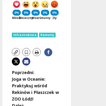
0%
0%
0%
0%
0%
Miłość
Śmieszny
Wow
Smutny
Zły
Infrastruktura
Remonty
Z
Poprzedni:
Joga w Oceanie:
o
Praktykuj wśród
b
Rekinów i Płaszczek w
ZOO Łódź!
a
Dalej: