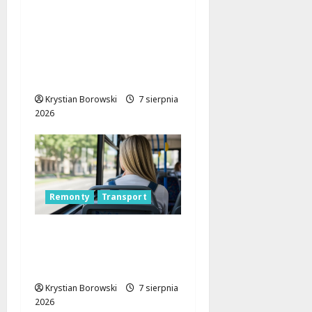
Remont placu Wolności
w Konstantynowie:
Nowe linie
autobusowe wkrótce
ruszą!
Krystian Borowski
7 sierpnia
2026
Remonty
Transport
Nowa trasa autobusu
53B w Łodzi od 7
sierpnia!
Krystian Borowski
7 sierpnia
2026