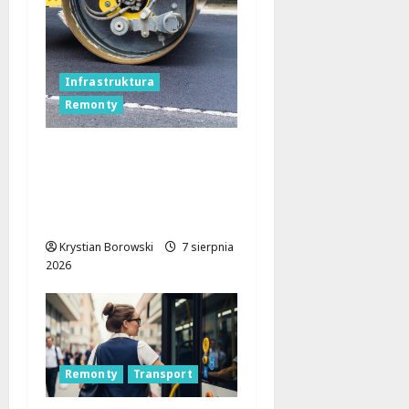
Infrastruktura
Remonty
Remonty na Stokach w
Łodzi trwają w
najlepsze! Czas na
Skalną i Dębowskiego
Krystian Borowski
7 sierpnia
2026
Remonty
Transport