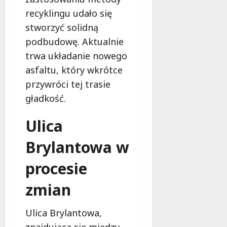
c
k
i
recyklingu udało się
z
i
n
y
e
stworzyć solidną
g
n
m
,
podbudowę. Aktualnie
a
m
trwa układanie nowego
s
a
7
i
asfaltu, który wkrótce
sierpnia
k
ę
2026
i
przywróci tej trasie
j
j
gładkość.
u
a
ż
ż
Ulica
w
p
s
e
Brylantowa w
i
r
e
m
procesie
r
a
p
n
zmian
n
e
i
n
Ulica Brylantowa,
u
t
!
znajdująca się między