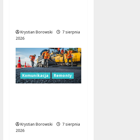
Nowa era dla
zabytkowej szkoły na
Rokiciu w Łodzi
Krystian Borowski
7 sierpnia
2026
Komunikacja
Remonty
Remont Pabianickiej:
Nowa era komfortu w
Łodzi zaczyna się już w
sierpniu!
Krystian Borowski
7 sierpnia
2026