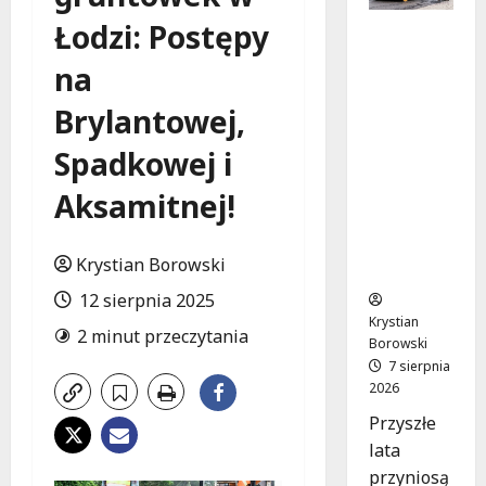
Łodzi: Postępy
Powiat
łódzki
na
wschodni
.
Brylantowej,
Bezpiecz
niejsze
Spadkowej i
drogi i
Aksamitnej!
nowe
inwestycj
e
Krystian Borowski
drogowe
12 sierpnia 2025
Krystian
2 minut przeczytania
Borowski
7 sierpnia
2026
Przyszłe
lata
przyniosą