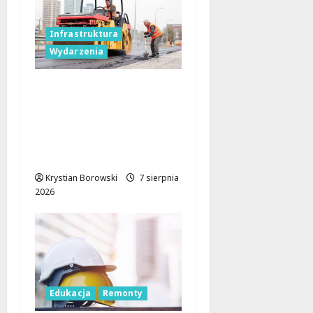
Infrastruktura
Wydarzenia
Powiat łódzki
wschodni.
Bezpieczniejsze drogi i
nowe inwestycje
drogowe
Krystian Borowski
7 sierpnia
2026
Edukacja
Remonty