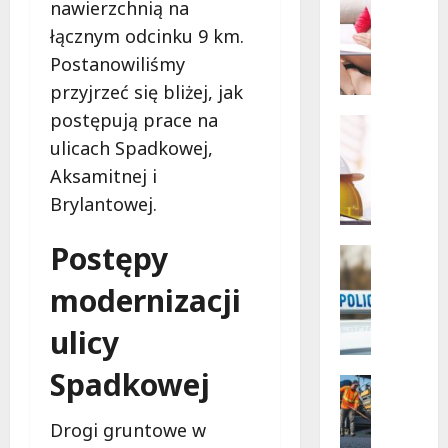
Powiat
nawierzchnią na
Szkoleni
łódzki
wschodn
W
łącznym odcinku 9 km.
Bezpiec
i
drogi
Postanowiliśmy
i
e
nowe
przyjrzeć się bliżej, jak
l
inwesty
drogow
postępują prace na
k
Edukacja
a
Remonty
ulicach Spadkowej,
N
k
Aksamitnej i
o
a
Brylantowej.
w
s
a
a
Postępy
e
n
Policja
r
Zatrzyma
a
modernizacji
Z
a
s
a
d
z
ulicy
t
l
k
r
a
o
Spadkowej
z
z
Komunik
l
y
Remonty
a
e
R
m
b
Drogi gruntowe w
n
e
a