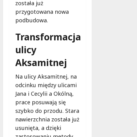
została już
a
c
u
a
e
y
przygotowana nowa
w
z
r
j
Ł
d
podbudowa.
a
n
o
y
k
a
d
,
Transformacja
o
a
z
a
m
k
i
n
ulicy
f
c
g
o
j
i
Aksamitnej
7
r
a
e
sierpnia
t
w
2026
l
Na ulicy Aksamitnej, na
u
D
s
w
odcinku między ulicami
o
k
Ł
l
i
Jana i Cecylii a Okólną,
o
n
,
prace posuwają się
d
o
g
szybko do przodu. Stara
z
ś
r
i
l
nawierzchnia została już
o
z
ą
o
usunięta, a dzięki
a
s
m
zastosowaniu metody