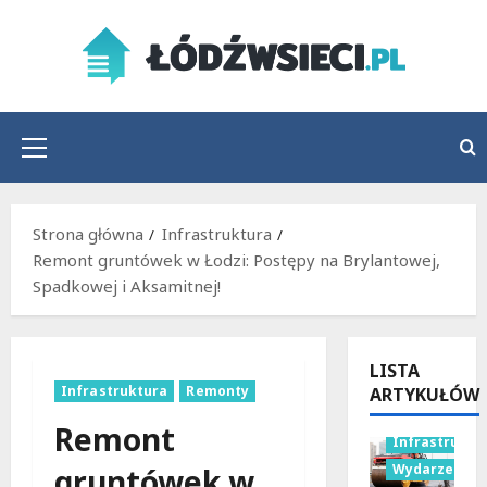
Przejdź
do
treści
Menu
główne
Strona główna
Infrastruktura
Remont gruntówek w Łodzi: Postępy na Brylantowej,
Spadkowej i Aksamitnej!
LISTA
Infrastruktura
Remonty
ARTYKUŁÓW
Remont
Infrastruktu
Wydarzenia
gruntówek w