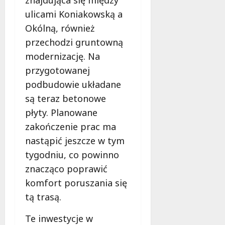
n
y
ulicami Koniakowską a
7
i
Okólną, również
sierpnia
i
przechodzi gruntowną
2026
n
modernizację. Na
n
e
przygotowanej
podbudowie układane
7
są teraz betonowe
sierpnia
2026
płyty. Planowane
zakończenie prac ma
nastąpić jeszcze w tym
tygodniu, co powinno
znacząco poprawić
komfort poruszania się
tą trasą.
Te inwestycje w