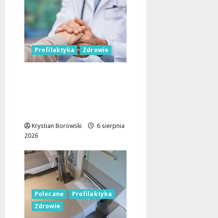
Profilaktyka
Zdrowie
Bezpieczna przyszłość:
Bezpłatne wsparcie dla
dzieci z nadwagą w
Łódzkiem
Krystian Borowski
6 sierpnia
2026
Polecane
Profilaktyka
Zdrowie