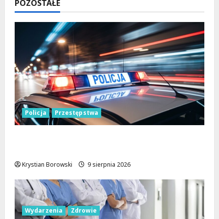
POZOSTAŁE
Policja
Przestępstwa
Recydywiści zatrzymani po brutalnym
napadzie w Łodzi
Krystian Borowski
9 sierpnia 2026
Wydarzenia
Zdrowie