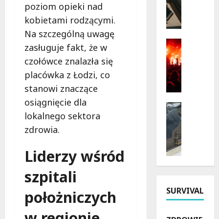
poziom opieki nad
k
r
kobietami rodzącymi.
a
a
r
w
Na szczególną uwagę
b
i
Kultura
zasługuje fakt, że w
y
Wydarzen
e
czołówce znalazła się
D
p
:
o
r
placówka z Łodzi, co
B
ż
z
e
stanowi znaczące
y
y
z
osiągnięcie dla
n
r
Bezpiecz
p
lokalnego sektora
k
Inwestyc
o
ł
Remonty
i
d
a
zdrowia.
N
2
y
t
o
0
i
n
Liderzy wśród
w
2
h
e
a
6
i
w
szpitali
E
w
s
a
r
SURVIVAL
Ł
t
położniczych
r
a
ó
o
s
D
d
w regionie
r
z