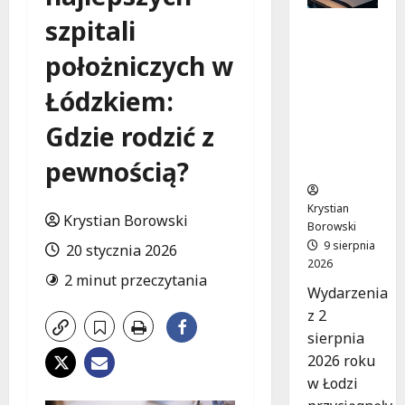
szpitali
Recydywi
ści
położniczych w
zatrzyma
ni po
Łódzkiem:
brutalny
m
Gdzie rodzić z
napadzie
pewnością?
w Łodzi
Krystian
Krystian Borowski
Borowski
9 sierpnia
20 stycznia 2026
2026
2 minut przeczytania
Wydarzenia
z 2
sierpnia
2026 roku
w Łodzi