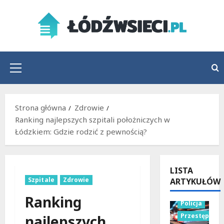
Przejdź
do
treści
Menu
główne
Strona główna
Zdrowie
Ranking najlepszych szpitali położniczych w
Łódzkiem: Gdzie rodzić z pewnością?
LISTA
Szpitale
Zdrowie
ARTYKUŁÓW
Ranking
Policja
Przestępstw
najlepszych