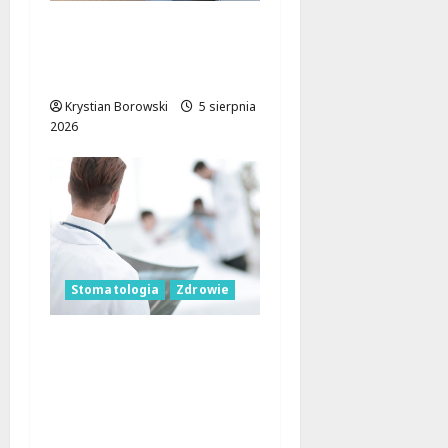
Zadbaj o swoje
nadgarstki: bezpłatne
warsztaty w Łodzi!
Krystian Borowski
5 sierpnia
2026
Stomatologia
Zdrowie
Czarnocin inwestuje w
zdrowie dzieci – rusza
dentobus z bezpłatną
opieką
stomatologiczną!