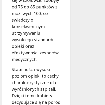
się w czołówce, zdobyły
z
i
Ł
e
e
n
o
od 75 do 85 punktów z
:
s
a
d
możliwych 100, co
K
n
j
z
świadczy o
o
o
e
i
m
ś
konsekwentnym
d
!
f
ć
n
utrzymywaniu
o
w
o
8
wysokiego standardu
r
S
d
sierpnia
t
opieki oraz
e
n
2026
i
r
i
efektywności zespołów
B
c
o
medycznych.
e
u
w
z
R
e
Stabilność i wysoki
p
e
w
poziom opieki to cechy
i
g
y
e
charakterystyczne dla
i
c
c
o
i
wyróżnionych szpitali.
z
n
e
Dzięki temu kobiety
e
u
c
decydujące się na poród
ń
!
z