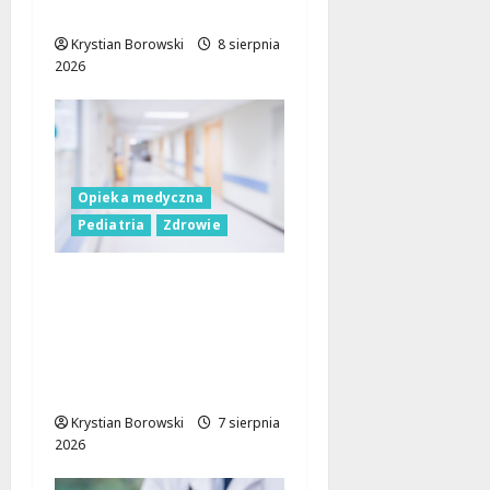
Łodzi!
Krystian Borowski
8 sierpnia
2026
Opieka medyczna
Pediatria
Zdrowie
WOŚP przekazuje
nowe fotele do
kangurowania dla
szpitala w
Skierniewicach
Krystian Borowski
7 sierpnia
2026