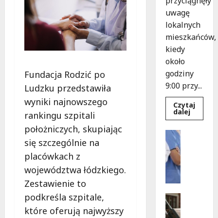
przyciągnęły
uwagę
lokalnych
mieszkańców,
kiedy
około
godziny
Fundacja Rodzić po
9:00 przy...
Ludzku przedstawiła
wyniki najnowszego
Czytaj
Dowied
dalej
rankingu szpitali
się
więcej
położniczych, skupiając
o
Wydarze
Recydyw
się szczególnie na
Zdrowie
zatrzym
po
J
placówkach z
brutaln
o
napadzi
województwa łódzkiego.
w
g
Łodzi
Zestawienie to
a
n
podkreśla szpitale,
Turystyk
a
Wydarzen
które oferują najwyższy
S
t