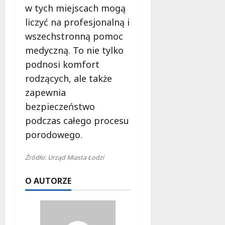
s
w tych miejscach mogą
k
t
i
8
liczyć na profesjonalną i
w
sierpnia
wszechstronną pomoc
o
2026
8
d
medyczną. To nie tylko
sierpnia
l
podnosi komfort
2026
a
rodzących, ale także
M
zapewnia
i
e
bezpieczeństwo
s
podczas całego procesu
z
porodowego.
k
a
Źródło: Urząd Miasta Łodzi
ń
c
O AUTORZE
ó
w
!