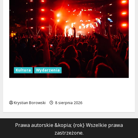
Kultura
Wydarzenia
Dożynki 2026 w Łódzkiem: Tradycja i
Nowoczesność w Sercu Regionu!
Krystian Borowski
8 sierpnia 2026
Prawa autorskie &kopia; {rok} Wszelkie prawa
zastrzeżone.