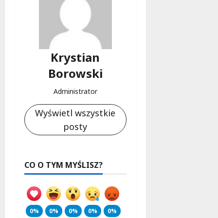
8
sierpnia
2026
Krystian
Borowski
Administrator
Wyświetl wszystkie
posty
CO O TYM MYŚLISZ?
0%
0%
0%
0%
0%