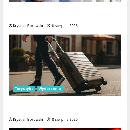
Joga na trawie: Bezpłatne warsztaty w
Parku Podolskim w Łodzi!
Krystian Borowski
8 sierpnia 2026
Turystyka
Wydarzenia
Skarby przyrody i historii: Odkryj okolice
Łodzi na jednodniowe wycieczki
Krystian Borowski
8 sierpnia 2026