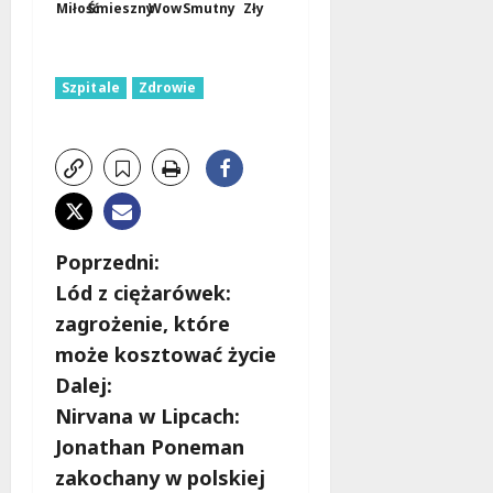
Miłość
Śmieszny
Wow
Smutny
Zły
Szpitale
Zdrowie
Z
Poprzedni:
Lód z ciężarówek:
o
zagrożenie, które
b
może kosztować życie
Dalej:
a
Nirvana w Lipcach:
c
Jonathan Poneman
zakochany w polskiej