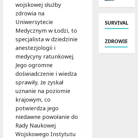
r
a
o
wojskowej służby
B
z
z
l
e
zdrowia na
y
a
e
z
Uniwersytecie
SURVIVAL
m
b
n
p
a
Medycznym w Łodzi, to
y
i
i
n
t
a
e
specjalista w dziedzinie
ZDROWIE
i
k
i
c
anestezjologii i
e
o
k
z
medycyny ratunkowej.
p
w
u
n
a
e
Jego ogromne
r
i
r
j
s
e
doświadczenie i wiedza
y
s
y
j
sprawiły, że zyskał
o
z
w
s
uznanie na poziomie
s
k
Ł
z
z
o
o
krajowym, co
e
u
ł
d
d
potwierdza jego
s
y
z
r
niedawne powołanie do
t
n
i
o
ó
Rady Naukowej
a
.
g
w
R
P
i
Wojskowego Instytutu
: