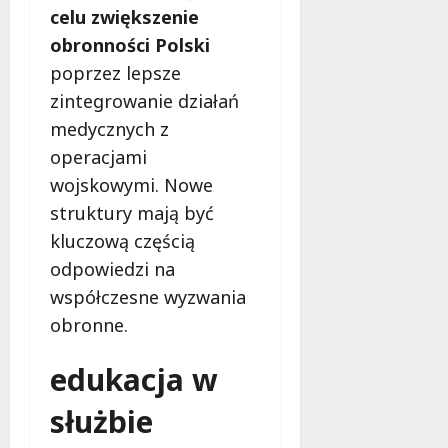
ś
celu zwiększenie
r
e
l
o
obronności Polski
ą
o
7
poprzez lepsze
s
m
sierpnia
zintegrowanie działań
k
i
2026
i
medycznych z
n
e
g
operacjami
m
,
wojskowymi. Nowe
m
struktury mają być
a
7
sierpnia
k
kluczową częścią
2026
i
odpowiedzi na
j
współczesne wyzwania
a
obronne.
ż
p
edukacja w
e
r
służbie
m
a