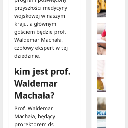
Łodzi:
o
przyszłości medycyny
pijany
kierowc
w
wojskowej w naszym
i
i
poszuk
kraju, a głównym
pasażer
a
Dofinans
na
gościem będzie prof.
t
Szkoleni
motoro
W
ł
Waldemar Machała,
i
ó
czołowy ekspert w tej
e
d
dziedzinie.
l
z
k
k
Edukacja
kim jest prof.
a
Remonty
i
N
k
w
Waldemar
o
a
s
w
s
c
Machała?
a
a
h
e
n
Policja
o
r
Zatrzyma
a
d
Prof. Waldemar
Z
a
s
n
Machała, będący
a
d
z
i
prorektorem ds.
t
l
k
.