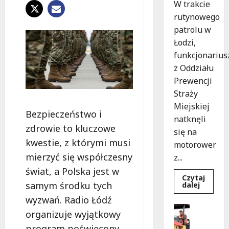
W trakcie
rutynowego
patrolu w
Łodzi,
funkcjonarius
z Oddziału
Prewencji
Straży
Miejskiej
Bezpieczeństwo i
natknęli
zdrowie to kluczowe
się na
kwestie, z którymi musi
motorower
mierzyć się współczesny
z...
świat, a Polska jest w
Czytaj
samym środku tych
Dowied
dalej
się
wyzwań. Radio Łódź
więcej
o
Infrastr
organizuje wyjątkowy
Nietyp
Wydarzen
interwe
program poświęcony
w
P