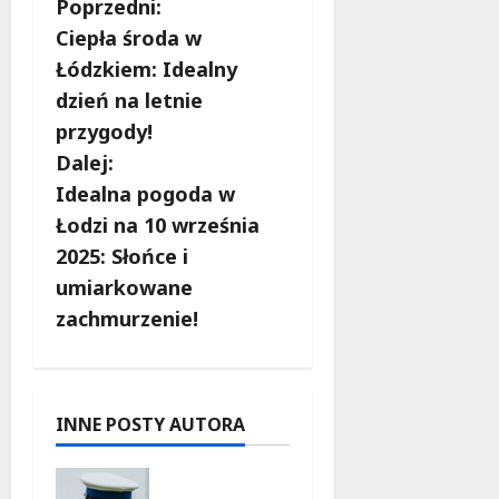
Z
Poprzedni:
Ciepła środa w
o
Łódzkiem: Idealny
b
dzień na letnie
przygody!
a
Dalej:
c
Idealna pogoda w
Łodzi na 10 września
z
2025: Słońce i
w
umiarkowane
zachmurzenie!
p
i
s
INNE POSTY AUTORA
y
Nietypow