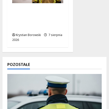
Bezpieczniejsza gmina
Dmosin dzięki nowemu
wozowi OSP
Lubowidza
Krystian Borowski
7 sierpnia
2026
POZOSTAŁE