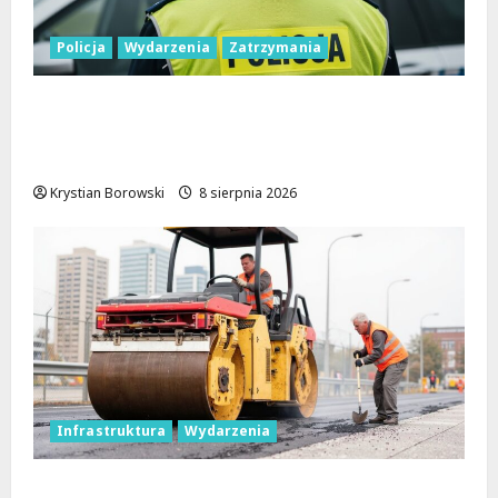
Policja
Wydarzenia
Zatrzymania
Nietypowa interwencja w Łodzi: pijany
kierowca i poszukiwany pasażer na
motorowerze
Krystian Borowski
8 sierpnia 2026
Infrastruktura
Wydarzenia
Powiat łódzki wschodni. Bezpieczniejsze