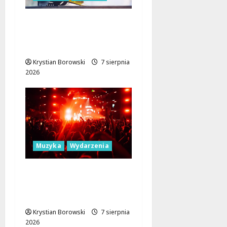
Nowa era dla
zabytkowej szkoły na
Rokiciu w Łodzi
Krystian Borowski
7 sierpnia
2026
Muzyka
Wydarzenia
Łódź Gra Razem: Nowa
Orkiestra Zbiera
Muzyków!
Krystian Borowski
7 sierpnia
2026