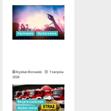
Festiwale
Wydarzenia
Parada Wolności 2026:
Muzyczne Święto Łodzi
z Niezapomnianymi
Atrakcjami
Krystian Borowski
7 sierpnia
2026
Bezpieczeństwo
Wydarzenia