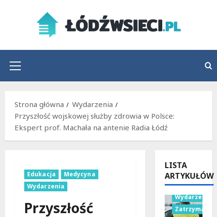
Przejdź
do
treści
Menu
główne
Strona główna
Wydarzenia
Przyszłość wojskowej służby zdrowia w Polsce:
Ekspert prof. Machała na antenie Radia Łódź
LISTA
Edukacja
Medycyna
ARTYKUŁÓW
Policja
Wydarzenia
Wydarzenia
Przyszłość
Zatrzymania