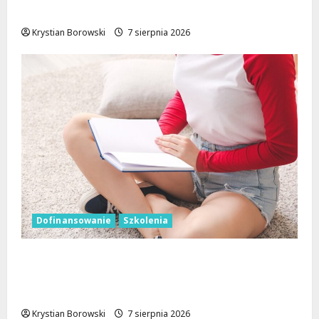
drogi i nowe inwestycje drogowe
Krystian Borowski
7 sierpnia 2026
Dofinansowanie
Szkolenia
Wielka kasa na szkolenia i kursy w Łodzi.
Prawo jazdy, angielski, grooming, makijaż
permanentny i inne
Krystian Borowski
7 sierpnia 2026