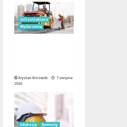
Infrastruktura
Wydarzenia
Powiat łódzki
wschodni.
Bezpieczniejsze drogi i
nowe inwestycje
drogowe
Krystian Borowski
7 sierpnia
2026
Edukacja
Remonty