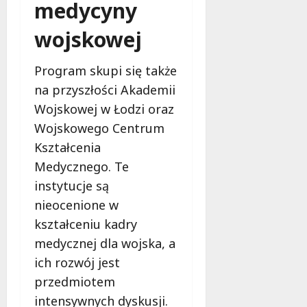
medycyny
n
e
wojskowej
n
t
n
Program skupi się także
y
na przyszłości Akademii
i
Wojskowej w Łodzi oraz
i
Wojskowego Centrum
n
n
Kształcenia
e
Medycznego. Te
instytucje są
7
nieocenione w
sierpnia
2026
kształceniu kadry
medycznej dla wojska, a
ich rozwój jest
przedmiotem
intensywnych dyskusji.