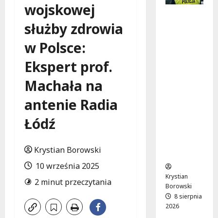
wojskowej
Nietypo
służby zdrowia
wa
interwen
w Polsce:
cja w
Łodzi:
Ekspert prof.
pijany
kierowca
Machała na
i
poszukiw
antenie Radia
any
Łódź
pasażer
na
motorow
Krystian Borowski
erze
10 września 2025
Krystian
2 minut przeczytania
Borowski
8 sierpnia
2026