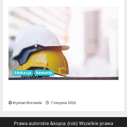
Edukacja
Remonty
Nowa era dla zabytkowej szkoły na
Rokiciu w Łodzi
Krystian Borowski
7 sierpnia 2026
Prawa autorskie &kopia; {rok} Wszelkie prawa