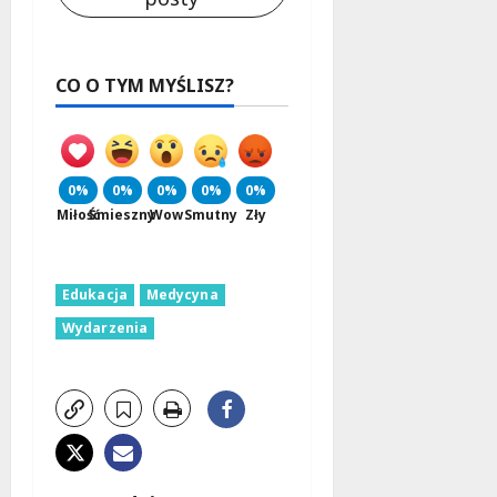
CO O TYM MYŚLISZ?
0%
0%
0%
0%
0%
Miłość
Śmieszny
Wow
Smutny
Zły
Edukacja
Medycyna
Wydarzenia