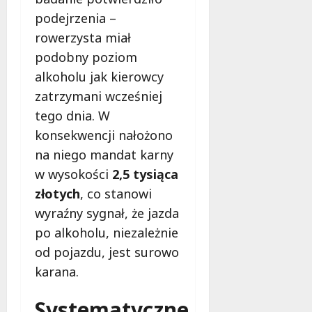
n
y
podejrzenia –
7
i
rowerzysta miał
sierpnia
i
podobny poziom
2026
n
alkoholu jak kierowcy
n
e
zatrzymani wcześniej
tego dnia. W
7
konsekwencji nałożono
sierpnia
na niego mandat karny
2026
w wysokości
2,5 tysiąca
złotych
, co stanowi
wyraźny sygnał, że jazda
po alkoholu, niezależnie
od pojazdu, jest surowo
karana.
Systematyczne