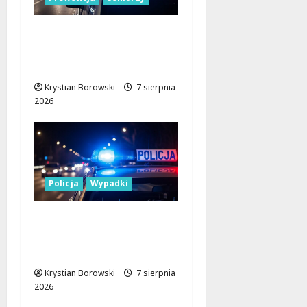
Bezpieczeństwo
seniorów: Policja dzieli
się wiedzą w Łodzi
Krystian Borowski
7 sierpnia
2026
Policja
Wypadki
17-latek kierował
motocyklem typu
cross bez uprawnień
Krystian Borowski
7 sierpnia
2026