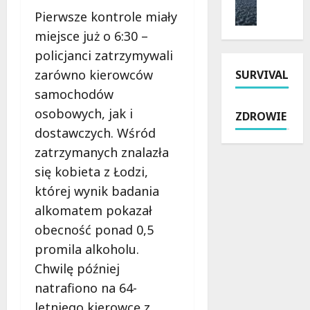
y
i
m
n
Pierwsze kontrole miały
t
a
o
i
k
i
miejsce już o 6:30 –
n
e
o
k
policjanci zatrzymywali
t
p
w
u
zarówno kierowców
SURVIVAL
P
a
e
r
a
r
j
samochodów
s
b
y
s
y
osobowych, jak i
ZDROWIE
i
o
z
w
dostawczych. Wśród
a
s
k
Ł
n
zatrzymanych znalazła
z
o
o
i
u
ł
d
się kobieta z Łodzi,
c
s
y
z
której wynik badania
k
t
n
i
alkomatem pokazał
i
ó
a
.
e
w
obecność ponad 0,5
R
P
j
:
o
r
promila alkoholu.
:
p
k
a
Chwilę później
N
o
i
w
natrafiono na 64-
o
l
c
o
w
i
i
letniego kierowcę z
j