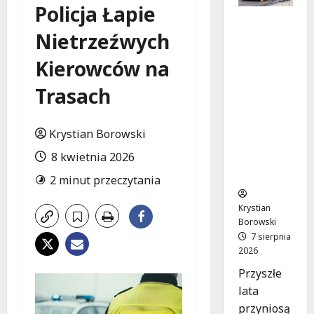
Policja Łapie
Powiat
Nietrzeźwych
łódzki
wschodni
Kierowców na
.
Bezpiecz
Trasach
niejsze
drogi i
nowe
Krystian Borowski
inwestycj
8 kwietnia 2026
e
drogowe
2 minut przeczytania
Krystian
Borowski
7 sierpnia
2026
Przyszłe
lata
przyniosą