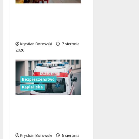
Czerwcowe działania
profilaktyczne w Łodzi:
podsumowanie dla
dzieci i młodzieży
Krystian Borowski
7 sierpnia
2026
Bezpieczeństwo
Kąpieliska
Bezpieczne chwile nad
wodą: Kluczowe
zasady, które musisz
znać
Krystian Borowski
6 sierpnia