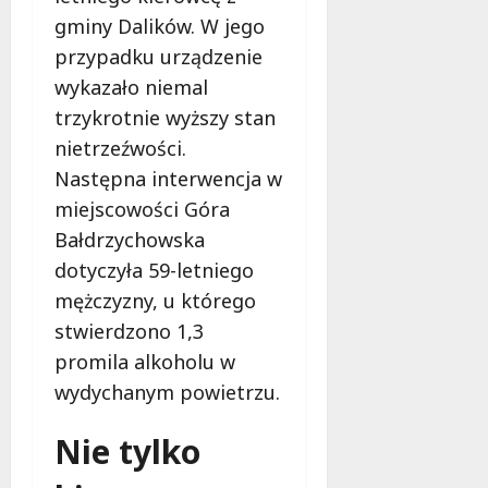
a
c
u
a
gminy Dalików. W jego
e
y
w
z
przypadku urządzenie
r
j
Ł
d
a
wykazało niemal
n
o
y
k
a
d
,
trzykrotnie wyższy stan
o
a
z
a
nietrzeźwości.
m
k
i
n
Następna interwencja w
f
c
g
o
j
miejscowości Góra
i
7
r
a
e
sierpnia
Bałdrzychowska
t
w
2026
l
dotyczyła 59-letniego
u
D
s
mężczyzny, u którego
w
o
k
Ł
l
stwierdzono 1,3
i
o
n
,
promila alkoholu w
d
o
g
wydychanym powietrzu.
z
ś
r
i
l
o
Nie tylko
z
ą
o
a
s
m