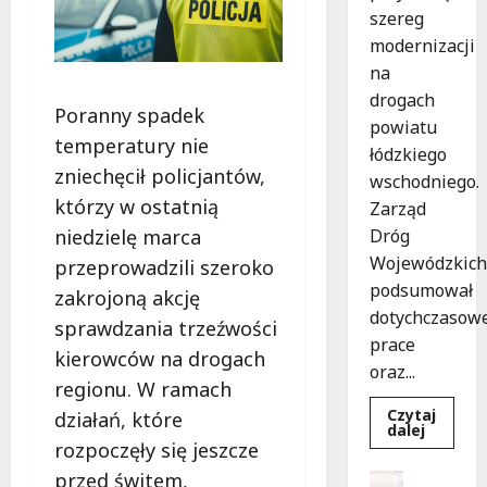
szereg
modernizacji
na
drogach
Poranny spadek
powiatu
temperatury nie
łódzkiego
zniechęcił policjantów,
wschodniego.
którzy w ostatnią
Zarząd
niedzielę marca
Dróg
Wojewódzkich
przeprowadzili szeroko
podsumował
zakrojoną akcję
dotychczasow
sprawdzania trzeźwości
prace
kierowców na drogach
oraz...
regionu. W ramach
Czytaj
działań, które
Dowied
dalej
się
rozpoczęły się jeszcze
więcej
o
przed świtem,
Dofinans