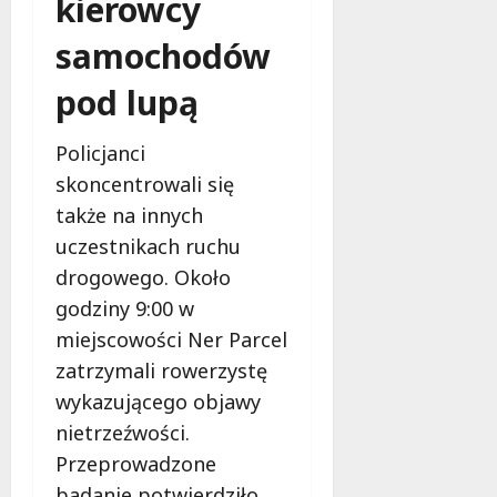
kierowcy
c
k
i
z
i
n
samochodów
y
e
g
n
m
,
pod lupą
a
m
s
a
7
i
Policjanci
sierpnia
k
ę
2026
i
skoncentrowali się
j
j
także na innych
u
a
uczestnikach ruchu
ż
ż
w
drogowego. Około
p
s
e
godziny 9:00 w
i
r
miejscowości Ner Parcel
e
m
zatrzymali rowerzystę
r
a
p
wykazującego objawy
n
n
e
nietrzeźwości.
i
n
Przeprowadzone
u
t
!
badanie potwierdziło