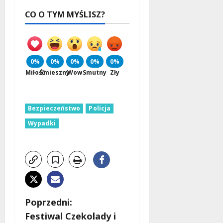
CO O TYM MYŚLISZ?
0%
0%
0%
0%
0%
Miłość
Śmieszny
Wow
Smutny
Zły
Bezpieczeństwo
Policja
Wypadki
Z
Poprzedni:
Festiwal Czekolady i