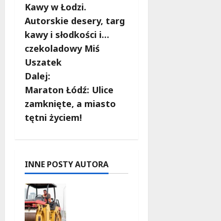
o
Kawy w Łodzi.
b
Autorskie desery, targ
kawy i słodkości i…
a
czekoladowy Miś
c
Uszatek
Dalej:
z
Maraton Łódź: Ulice
w
zamknięte, a miasto
tętni życiem!
p
i
s
INNE POSTY AUTORA
y
Powiat
łódzki
wschodni.