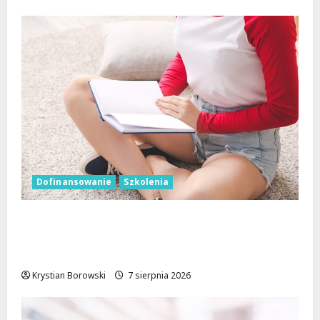
Dofinansowanie
Szkolenia
Wielka kasa na szkolenia i kursy w Łodzi.
Prawo jazdy, angielski, grooming, makijaż
permanentny i inne
Krystian Borowski
7 sierpnia 2026