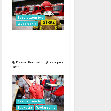
Bezpieczeństwo
Wydarzenia
Bezpieczniejsza gmina
Dmosin dzięki nowemu
wozowi OSP
Lubowidza
Krystian Borowski
7 sierpnia
2026
Bezpieczeństwo
Edukacja
Wydarzenia