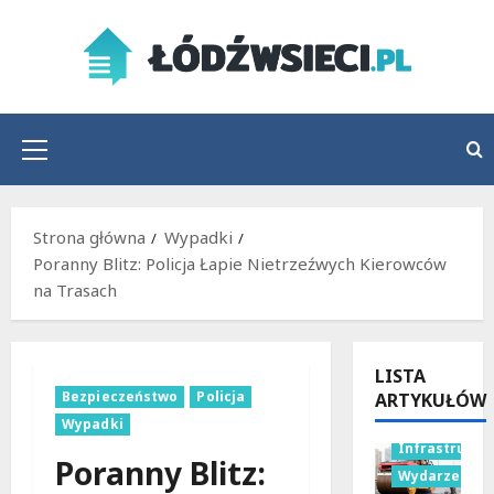
Przejdź
do
treści
Menu
główne
Strona główna
Wypadki
Poranny Blitz: Policja Łapie Nietrzeźwych Kierowców
na Trasach
LISTA
Bezpieczeństwo
Policja
ARTYKUŁÓW
Wypadki
Infrastruktu
Poranny Blitz:
Wydarzenia