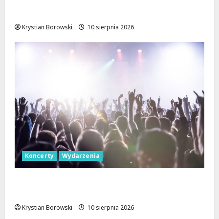
komunikacyjne na skrzyżowaniu Kościuszki
i Struga
Krystian Borowski
10 sierpnia 2026
Koncerty
Wydarzenia
Jazzowe Noce w Manufakturze: Kostka i
Pisarczyk Zachwycili Łódź!
Krystian Borowski
10 sierpnia 2026