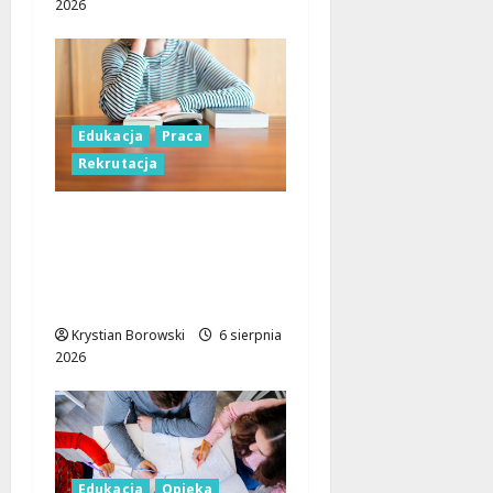
2026
Edukacja
Praca
Rekrutacja
Nauczyciele w Łodzi:
Gdzie szukać pracy
przed nowym rokiem
szkolnym?
Krystian Borowski
6 sierpnia
2026
Edukacja
Opieka