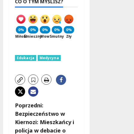
CO O TYM MYŚLISZ?
0%
0%
0%
0%
0%
Miłość
Śmieszny
Wow
Smutny
Zły
Edukacja
Medycyna
Z
Poprzedni:
Bezpieczeństwo w
o
Kiernozi: Mieszkańcy i
b
policja w debacie o