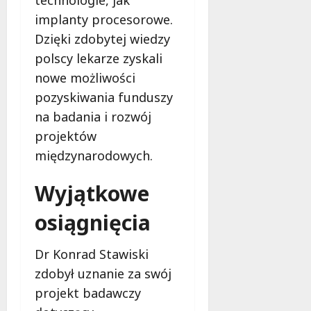
technologie, jak
j
implanty procesorowe.
e
Dzięki zdobytej wiedzy
ż
y
polscy lekarze zyskali
c
nowe możliwości
i
pozyskiwania funduszy
e
na badania i rozwój
9
projektów
sierpnia
międzynarodowych.
2026
Wyjątkowe
osiągnięcia
Dr Konrad Stawiski
zdobył uznanie za swój
projekt badawczy