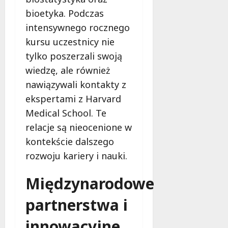
O
e
bioetyka. Podczas
b
c
y
e
intensywnego rocznego
w
kursu uczestnicy nie
a
9
tylko poszerzali swoją
t
sierpnia
wiedzę, ale również
e
2026
l
nawiązywali kontakty z
s
ekspertami z Harvard
k
Medical School. Te
i
relacje są nieocenione w
e
m
kontekście dalszego
u
rozwoju kariery i nauki.
W
o
Międzynarodowe
j
e
partnerstwa i
w
ó
innowacyjne
d