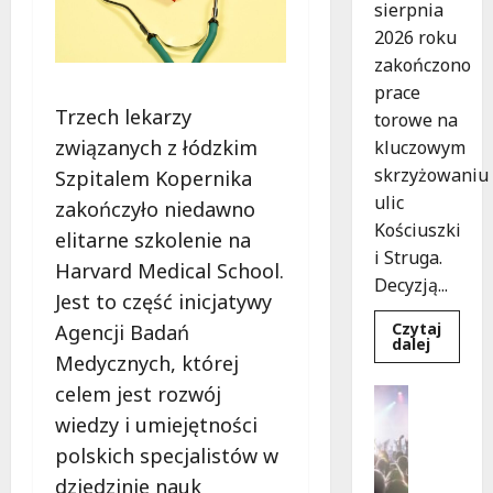
sierpnia
2026 roku
zakończono
prace
Trzech lekarzy
torowe na
związanych z łódzkim
kluczowym
skrzyżowaniu
Szpitalem Kopernika
ulic
zakończyło niedawno
Kościuszki
elitarne szkolenie na
i Struga.
Harvard Medical School.
Decyzją...
Jest to część inicjatywy
Czytaj
Agencji Badań
Dowied
dalej
się
Medycznych, której
więcej
o
celem jest rozwój
Koncerty
Koniec
Wydarzen
prac
wiedzy i umiejętności
torowyc
J
nowe
polskich specjalistów w
a
trasy
komuni
dziedzinie nauk
z