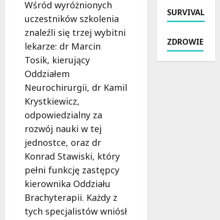
w
s
d
e
Wśród wyróżnionych
a
SURVIVAL
i
z
:
uczestników szkolenia
k
ą
i
K
znaleźli się trzej wybitni
a
ż
:
o
ZDROWIE
c
k
lekarze: dr Marcin
K
s
j
i
l
t
Tosik, kierujący
e
:
a
k
Oddziałem
z
T
r
a
Neurochirurgii, dr Kamil
W
y
n
i
O
d
e
Krystkiewicz,
P
P
z
t
i
odpowiedzialny za
R
i
o
s
rozwój nauki w tej
.
e
w
a
S
ń
jednostce, oraz dr
e
r
p
P
e
c
Konrad Stawiski, który
r
e
m
z
pełni funkcję zastępcy
z
ł
o
y
kierownika Oddziału
ę
e
c
k
t
n
Brachyterapii. Każdy z
j
Z
k
W
e
a
tych specjalistów wniósł
u
r
w