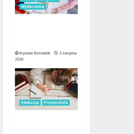
Wydarzenia
Rewolucja w opiece
nad najmłodszymi:
Nowe zasady w
łódzkich żłobkach!
Krystian Borowski
3 sierpnia
2026
Edukacja
Przedszkola
Nowoczesne
przedszkole w Łodzi
tuż przed otwarciem!