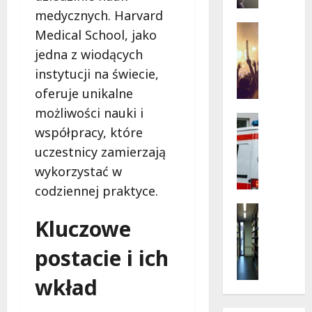
na
z
skrzyżo
medycznych. Harvard
Kościus
o
Koncerty
i
Medical School, jako
w
Wydarzen
Struga
jedna z wiodących
L
e
e
N
instytucji na świecie,
t
o
oferuje unikalne
n
c
możliwości nauki i
i
e
Bezpiecz
współpracy, które
e
Ratowni
w
Wydarzen
K
M
uczestnicy zamierzają
B
o
a
wykorzystać w
e
n
n
codziennej praktyce.
z
c
u
p
e
Kultura
f
i
Kluczowe
Wydarzen
r
a
e
G
t
k
postacie i ich
c
r
y
t
z
y
w
u
wkład
n
i
Ł
r
e
K
o
z