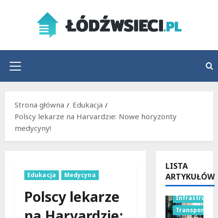
Przejdź
do
treści
Menu
główne
Strona główna
Edukacja
Polscy lekarze na Harvardzie: Nowe horyzonty
medycyny!
LISTA
Edukacja
Medycyna
ARTYKUŁÓW
Polscy lekarze
Infrastruktu
Transport
na Harvardzie: