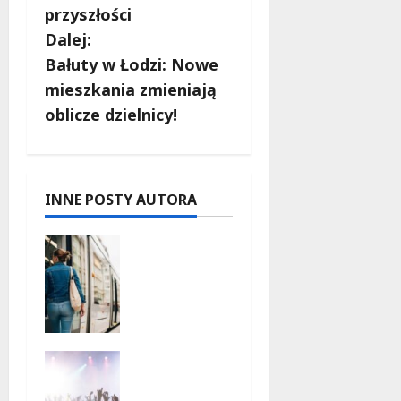
przyszłości
a
Dalej:
c
Bałuty w Łodzi: Nowe
mieszkania zmieniają
z
oblicze dzielnicy!
w
p
INNE POSTY AUTORA
i
Koniec
s
prac
torowych:
y
nowe
trasy
komunika
Jazzowe
cyjne na
Noce w
skrzyżow
Manufakt