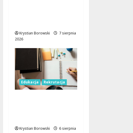
Czerwcowe działania
profilaktyczne w Łodzi:
podsumowanie dla
dzieci i młodzieży
Krystian Borowski
7 sierpnia
2026
Edukacja
Rekrutacja
Rekrutacja
uzupełniająca w Łodzi:
Sprawdź, jak dołączyć
do studiów!
Krystian Borowski
6 sierpnia