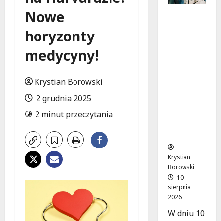
Nowe
Koniec
prac
horyzonty
torowych
: nowe
medycyny!
trasy
komunik
acyjne na
Krystian Borowski
skrzyżow
2 grudnia 2025
aniu
Kościusz
2 minut przeczytania
ki i
Struga
Krystian
Borowski
10
sierpnia
2026
W dniu 10