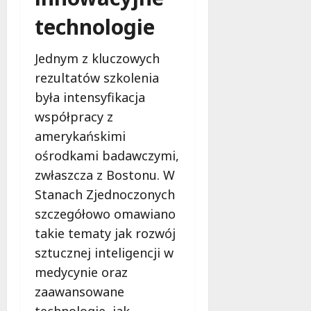
z
technologie
t
w
Jednym z kluczowych
a
Ł
rezultatów szkolenia
ó
była intensyfikacja
d
współpracy z
z
amerykańskimi
k
i
ośrodkami badawczymi,
e
zwłaszcza z Bostonu. W
g
Stanach Zjednoczonych
o
szczegółowo omawiano
j
u
takie tematy jak rozwój
ż
sztucznej inteligencji w
r
medycynie oraz
a
t
zaawansowane
u