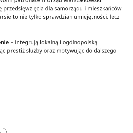
 swoim patronatem Urząd Marszałkowski
ę przedsięwzięcia dla samorządu i mieszkańców
rsie to nie tylko sprawdzian umiejętności, lecz
enie
– integrują lokalną i ogólnopolską
ąc prestiż służby oraz motywując do dalszego