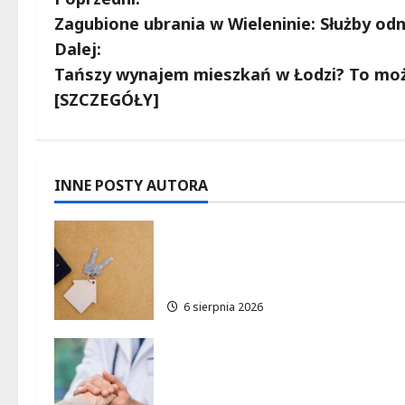
Z
Zagubione ubrania w Wieleninie: Służby od
o
Dalej:
b
Tańszy wynajem mieszkań w Łodzi? To moż
[SZCZEGÓŁY]
a
c
z
INNE POSTY AUTORA
w
Ekologiczne mieszkania w
Łodzi powstaną w rekordow
p
15 tygodni!
i
6 sierpnia 2026
s
Bezpieczna przyszłość:
y
Bezpłatne wsparcie dla dzieci
z nadwagą w Łódzkiem