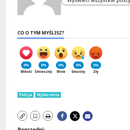
Wyświetl wszystkie post
CO O TYM MYŚLISZ?
0%
0%
0%
0%
0%
Miłość
Śmieszny
Wow
Smutny
Zły
Policja
Wydarzenia
Poprzedni: