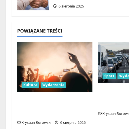
6 sierpnia 2026
POWIĄZANE TREŚCI
Sport
Wyda
Kultura
Wydarzenia
Gdzie znale
parkingowe
Taneczne wieczory dla
Aleksandro
seniorów w Łodzi:
Potańcówki pod chmurką!
Krystian Borows
Krystian Borowski
6 sierpnia 2026