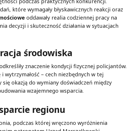
tności podczas praktycznych konkurencji.
dań, które wymagały błyskawicznych reakcji oraz
wnościowe
oddawały realia codziennej pracy na
ia decyzji i skuteczność działania w sytuacjach
racja środowiska
reśliły znaczenie kondycji fizycznej policjantów.
ę i wytrzymałość – cech niezbędnych w tej
y się okazją do wymiany doświadczeń między
 budowania wzajemnego wsparcia.
sparcie regionu
onia, podczas której wręczono wyróżnienia