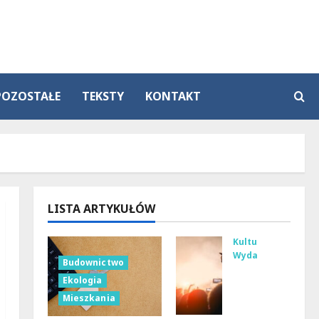
POZOSTAŁE
TEKSTY
KONTAKT
LISTA ARTYKUŁÓW
Kultura
Wydarzenia
Budownictwo
Tan
Ekologia
ecz
Mieszkania
ne