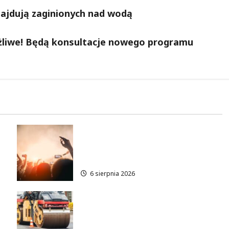
najdują zaginionych nad wodą
liwe! Będą konsultacje nowego programu
Taneczne wieczory dla
e
seniorów w Łodzi: Potańcówki
pod chmurką!
6 sierpnia 2026
Metamorfoza Olsztyńskiej:
Nowy Asfalt i Zieleń w Łodzi!