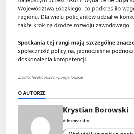
najlepszym uczestnikom. Wydarzenie objął
Województwa Łódzkiego, co podkreśliło wag
regionu. Dla wielu policjantów udział w konku
także krok na drodze rozwoju zawodowego.
Spotkania tej rangi mają szczególne znacz
społeczność policyjną, jednocześnie podnosz
doskonalenia kompetencji.
Źródło: facebook.com/policja.lodzkie
O AUTORZE
Krystian Borowski
Administrator