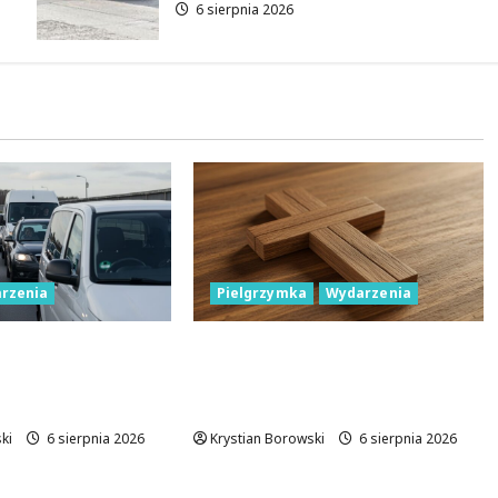
6 sierpnia 2026
rzenia
Pielgrzymka
Wydarzenia
źć miejsce
Pielgrzymka Diecezji
 podczas Biegu
Płockiej w Lutomiersku – Co
wskiego?
musisz wiedzieć?
ki
6 sierpnia 2026
Krystian Borowski
6 sierpnia 2026