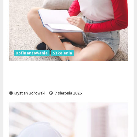
Dofinansowanie
Szkolenia
Wielka kasa na szkolenia i kursy w Łodzi.
Prawo jazdy, angielski, grooming, makijaż
permanentny i inne
Krystian Borowski
7 sierpnia 2026