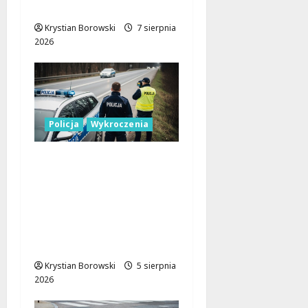
cross bez uprawnień
Krystian Borowski
7 sierpnia
2026
Policja
Wykroczenia
Nieodpowiedzialni
kierowcy blokują
miejsca dla
niepełnosprawnych:
interwencja straży
miejskiej w Łodzi
Krystian Borowski
5 sierpnia
2026