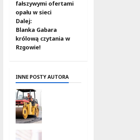
b
fałszywymi ofertami
opału w sieci
a
Dalej:
c
Blanka Gabara
królową czytania w
z
Rzgowie!
w
p
INNE POSTY AUTORA
i
Powiat
s
łódzki
wschodni.
y
Bezpieczn
iejsze
drogi i
Nowa era
nowe
dla