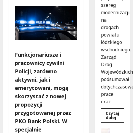
szereg
modernizacji
na
drogach
powiatu
łódzkiego
wschodniego.
Funkcjonariusze i
Zarząd
pracownicy cywilni
Dróg
Policji, zarówno
Wojewódzkich
aktywni, jak i
podsumował
dotychczasow
emerytowani, mogą
prace
skorzystać z nowej
oraz...
propozycji
przygotowanej przez
Czytaj
Dowied
dalej
PKO Bank Polski. W
się
więcej
specjalnie
o
Dofinans