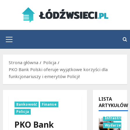
Przejdź
do
treści
Menu
główne
Strona główna
Policja
PKO Bank Polski oferuje wyjątkowe korzyści dla
funkcjonariuszy i emerytów Policji!
LISTA
Bankowość
Finanse
ARTYKUŁÓW
Policja
Infrastruktu
PKO Bank
Wydarzenia