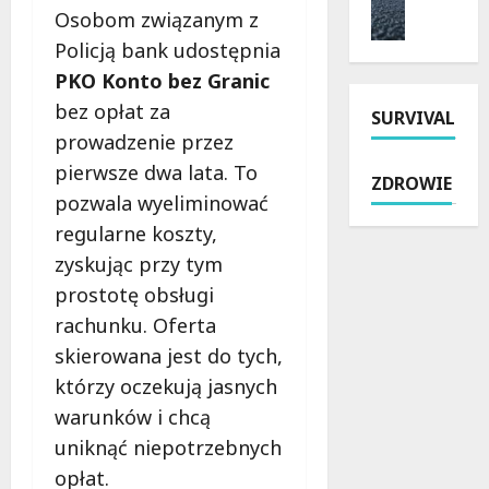
y
i
Osobom związanym z
m
n
t
a
o
i
Policją bank udostępnia
k
i
n
e
o
k
PKO Konto bez Granic
t
p
w
u
bez opłat za
SURVIVAL
P
a
e
r
prowadzenie przez
a
r
j
s
b
y
s
pierwsze dwa lata. To
y
ZDROWIE
i
o
z
w
pozwala wyeliminować
a
s
k
Ł
regularne koszty,
n
z
o
o
i
zyskując przy tym
u
ł
d
c
s
y
z
prostotę obsługi
k
t
n
i
rachunku. Oferta
i
ó
a
.
skierowana jest do tych,
e
w
R
P
j
:
którzy oczekują jasnych
o
r
:
p
k
a
warunków i chcą
N
o
i
w
uniknąć niepotrzebnych
o
l
c
o
opłat.
w
i
i
j