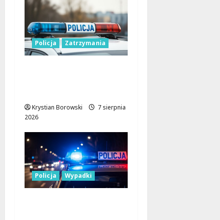
Policja
Zatrzymania
Zatrzymanie pary
oszustów: policyjna
akcja w Dolnośląskiem
Krystian Borowski
7 sierpnia
2026
Policja
Wypadki
17-latek kierował
motocyklem typu