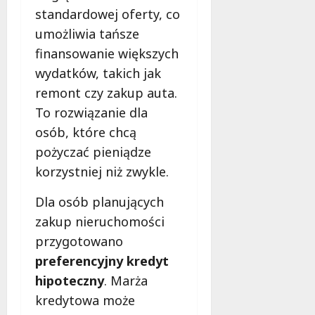
c
k
i
standardowej oferty, co
z
i
n
umożliwia tańsze
y
e
g
n
m
finansowanie większych
,
a
m
wydatków, takich jak
s
a
7
remont czy zakup auta.
i
sierpnia
k
ę
To rozwiązanie dla
2026
i
j
j
osób, które chcą
u
a
pożyczać pieniądze
ż
ż
korzystniej niż zwykle.
w
p
s
e
Dla osób planujących
i
r
e
zakup nieruchomości
m
r
a
przygotowano
p
n
preferencyjny kredyt
n
e
hipoteczny
. Marża
i
n
u
kredytowa może
t
!