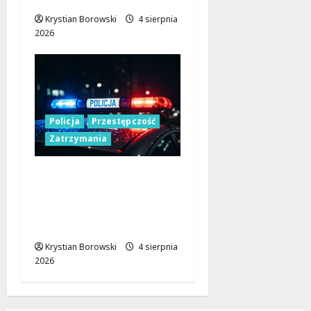
Krystian Borowski
4 sierpnia
2026
Policja
Przestępczość
Zatrzymania
Zatrzymany 41-latek z
nielegalnym
transportem
papierosów i tytoniu
Krystian Borowski
4 sierpnia
2026