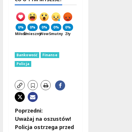
0%
0%
0%
0%
0%
Miłość
Śmieszny
Wow
Smutny
Zły
Bankowość
Finanse
Policja
Z
Poprzedni:
Uważaj na oszustów!
o
Policja ostrzega przed