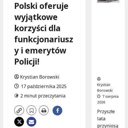
Polski oferuje
Powiat
wyjątkowe
łódzki
wschodni
korzyści dla
.
Bezpiecz
funkcjonariusz
niejsze
drogi i
y i emerytów
nowe
inwestycj
Policji!
e
drogowe
Krystian Borowski
Krystian
17 października 2025
Borowski
2 minut przeczytania
7 sierpnia
2026
Przyszłe
lata
przyniosą