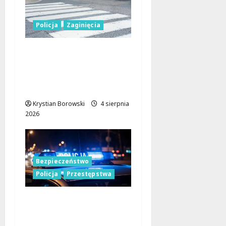
Policja
Zaginięcia
Seniorka uratowana w
lesie dzięki
błyskawicznej reakcji
policji w Koluszkach
Krystian Borowski
4 sierpnia
2026
Bezpieczeństwo
Policja
Przestępstwa
Policja w Łodzi na
tropie podejrzanego o
usiłowanie zgwałcenia