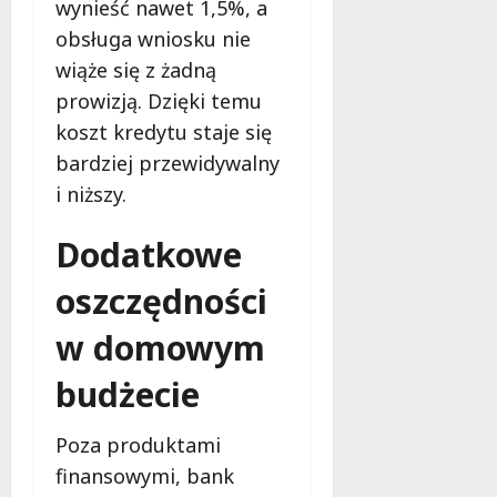
n
wynieść nawet 1,5%, a
y
obsługa wniosku nie
7
i
wiąże się z żadną
sierpnia
i
2026
prowizją. Dzięki temu
n
n
koszt kredytu staje się
e
bardziej przewidywalny
i niższy.
7
sierpnia
Dodatkowe
2026
oszczędności
w domowym
budżecie
Poza produktami
finansowymi, bank