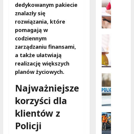
Powiat
Szkoleni
dedykowanym pakiecie
łódzki
wschodn
W
znalazły się
Bezpiec
i
drogi
rozwiązania, które
i
e
nowe
pomagają w
l
inwesty
drogow
k
Edukacja
codziennym
a
Remonty
zarządzaniu finansami,
N
k
a także ułatwiają
o
a
w
s
realizację większych
a
a
planów życiowych.
e
n
Policja
r
Zatrzyma
a
Najważniejsze
Z
a
s
a
d
z
korzyści dla
t
l
k
r
a
o
klientów z
z
z
Komunik
l
y
Remonty
a
e
Policji
R
m
b
n
e
a