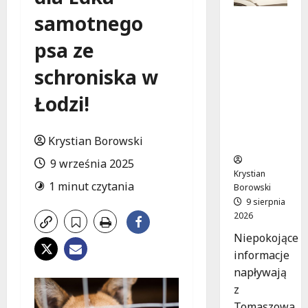
samotnego
Zniknięci
e w
psa ze
Tomaszo
wie
schroniska w
Mazowie
ckim –
Łodzi!
społeczn
ość w
Krystian Borowski
akcji!
9 września 2025
Krystian
1 minut czytania
Borowski
9 sierpnia
2026
Niepokojące
informacje
napływają
z
Tomaszowa