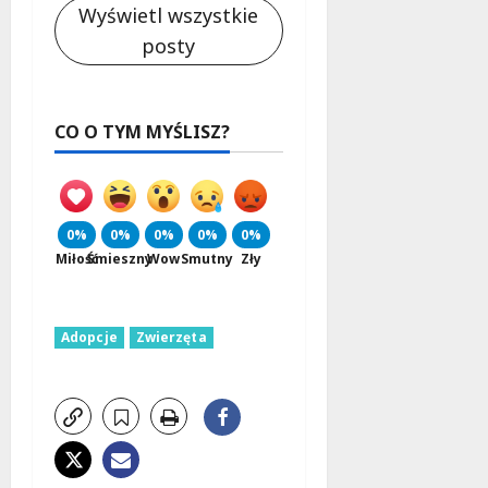
Wyświetl wszystkie
posty
CO O TYM MYŚLISZ?
0%
0%
0%
0%
0%
Miłość
Śmieszny
Wow
Smutny
Zły
Adopcje
Zwierzęta