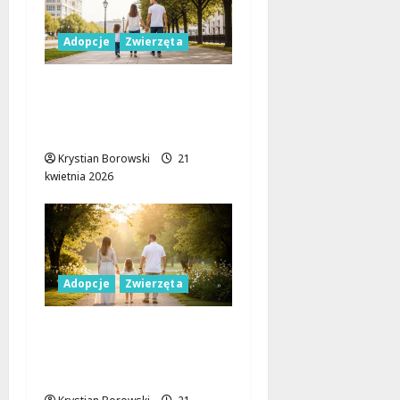
Adopcje
Zwierzęta
PACO – uroczy pies
szuka miłości i nowego
domu!
Krystian Borowski
21
kwietnia 2026
Adopcje
Zwierzęta
Paco – uroczy pies
szuka swojego
prawdziwego domu!