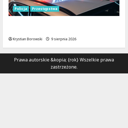
Policja
Przestępstwa
Recydywiści zatrzymani po brutalnym
napadzie w Łodzi
Krystian Borowski
9 sierpnia 2026
Prawa autorskie &kopia; {rok} Wszelkie prawa
zastrzeżone.