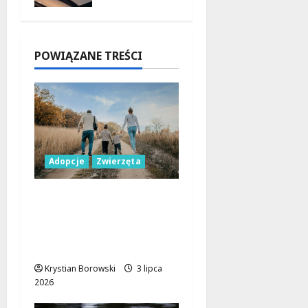
m
napadzie
w Łodzi
POWIĄZANE TREŚCI
9 sierpnia
2026
Adopcje
Zwierzęta
Dżon czeka na miłość –
adoptuj swojego
najlepszego
przyjaciela!
Krystian Borowski
3 lipca
2026