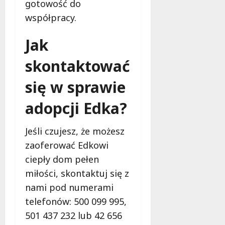
gotowość do
r
y
o
e
s
współpracy.
m
s
z
z
n
i
p
t
a
Jak
o
i
a
p
p
e
t
skontaktować
a
o
c
y
d
m
z
się w sprawie
w
z
o
e
P
i
c
ń
adopcji Edka?
a
e
!
s
r
w
t
k
Ł
w
Jeśli czujesz, że możesz
9
u
o
o
sierpnia
zaoferować Edkowi
P
d
2026
n
ciepły dom pełen
o
z
a
d
i
miłości, skontaktuj się z
s
o
z
nami pod numerami
l
l
9
telefonów: 500 099 995,
s
sierpnia
a
501 437 232 lub 42 656
k
2026
k