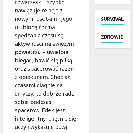
e
y
towarzyski i szybko
n
i
k
k
nawiązuje relacje z
a
z
z
a
nowymi osobami. Jego
SURVIVAL
t
a
W
:
r
t
i
ulubioną formą
j
a
r
e
a
spędzania czasu są
ZDROWIE
w
z
l
k
aktywności na świeżym
i
y
u
z
e
powietrzu – uwielbia
m
n
a
:
a
i
p
biegać, bawić się piłką
B
n
a
e
oraz spacerować razem
e
i
–
w
z opiekunem. Chociaż
z
p
P
n
p
o
czasami ciągnie na
o
i
ł
b
l
ć
smyczy, to dobrze radzi
a
r
i
s
sobie podczas
t
u
c
o
spacerów. Edek jest
n
t
j
b
e
a
a
inteligentny, chętnie się
i
w
l
p
e
uczy i wykazuje dużą
a
n
r
b