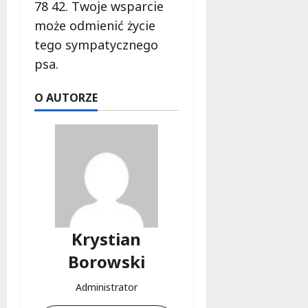
i
78 42. Twoje wsparcie
a
m
c
może odmienić życie
w
h
tego sympatycznego
Ł
o
psa.
9
d
sierpnia
z
O AUTORZE
2026
i
!
8
sierpnia
2026
Krystian
Borowski
Administrator