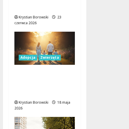
dramatyczna historia
Suzi
Krystian Borowski
23
czerwca 2026
Adopcja
Zwierzęta
Bazyl czeka na miłość!
Adoptuj wyjątkowego
psa ze schroniska w
Łodzi
Krystian Borowski
18 maja
2026