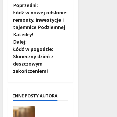
Z
Poprzedni:
Łódź w nowej odsłonie:
o
remonty, inwestycje i
b
tajemnice Podziemnej
Katedry!
a
Dalej:
c
Łódź w pogodzie:
Słoneczny dzień z
z
deszczowym
w
zakończeniem!
p
i
INNE POSTY AUTORA
s
Zniknięcie
y
w