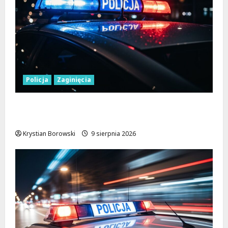
Policja
Zaginięcia
Zaginiony 27-latek z Wielunia – Policja
prosi o pomoc!
Krystian Borowski
9 sierpnia 2026