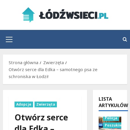
Przejdź
do
treści
Menu
główne
Strona główna
Zwierzęta
Otwórz serce dla Edka – samotnego psa ze
schroniska w Łodzi!
LISTA
Adopcje
Zwierzęta
ARTYKUŁÓW
Otwórz serce
Policja
Poszukiwani
dla Edka –