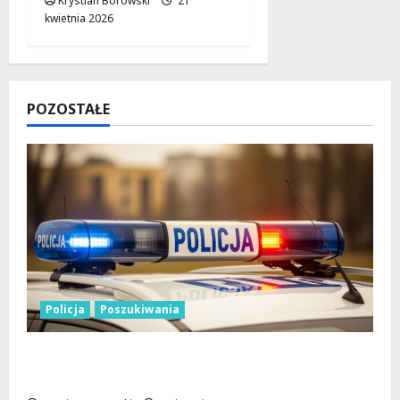
Krystian Borowski
21
kwietnia 2026
POZOSTAŁE
Policja
Poszukiwania
Zniknięcie w Tomaszowie Mazowieckim –
społeczność w akcji!