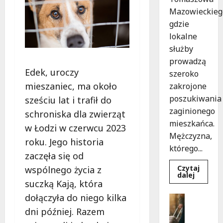
Mazowieckieg
gdzie
lokalne
służby
prowadzą
Edek, uroczy
szeroko
mieszaniec, ma około
zakrojone
poszukiwania
sześciu lat i trafił do
zaginionego
schroniska dla zwierząt
mieszkańca.
w Łodzi w czerwcu 2023
Mężczyzna,
roku. Jego historia
którego...
zaczęła się od
Czytaj
wspólnego życia z
Dowied
dalej
się
suczką Kają, która
więcej
o
dołączyła do niego kilka
Bezpiecz
Zniknięc
Góry
w
dni później. Razem
Tomasz
G