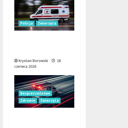
Policja
Zwierzęta
Ratujmy nasze
zwierzęta w czasie
upałów!
Krystian Borowski
28
czerwca 2026
Bezpieczeństwo
Zdrowie
Zwierzęta
Pies uratowany z
piekła samochodu –