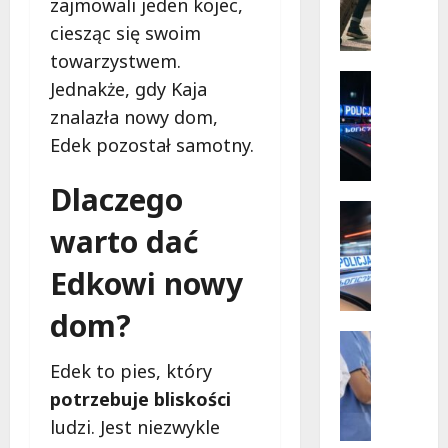
Mazowi
zajmowali jeden kojec,
ó
–
społecz
ciesząc się swoim
r
w
s
akcji!
towarzystwem.
k
Policja
Jednakże, gdy Kaja
i
Zaginięci
znalazła nowy dom,
Z
e
a
p
Edek pozostał samotny.
g
r
i
z
Dlaczego
n
y
Policja
i
Przestęp
g
warto dać
R
o
o
e
n
Edkowi nowy
d
c
y
y
y
dom?
2
b
d
7
Wydarze
e
y
Zdrowie
-
z
Edek to pies, który
J
w
l
r
potrzebuje bliskości
o
i
a
y
g
ś
ludzi. Jest niezwykle
t
z
a
c