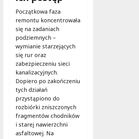
i
o
Początkowa faza
e
r
d
z
remontu koncentrowała
l
y
się na zadaniach
a
s
podziemnych –
d
t
wymianie starzejących
z
a
i
j
się rur oraz
e
z
zabezpieczeniu sieci
c
p
kanalizacyjnych.
i
r
Dopiero po zakończeniu
i
o
m
f
tych działań
ł
e
przystąpiono do
o
s
rozbiórki zniszczonych
d
j
z
o
fragmentów chodników
i
n
i starej nawierzchni
e
a
asfaltowej. Na
ż
l