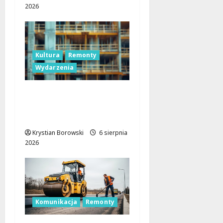
2026
Kultura
Remonty
Wydarzenia
Pałac Silbersteinów w
Lisowicach: Renesans z
unijnym wsparciem!
Krystian Borowski
6 sierpnia
2026
Komunikacja
Remonty