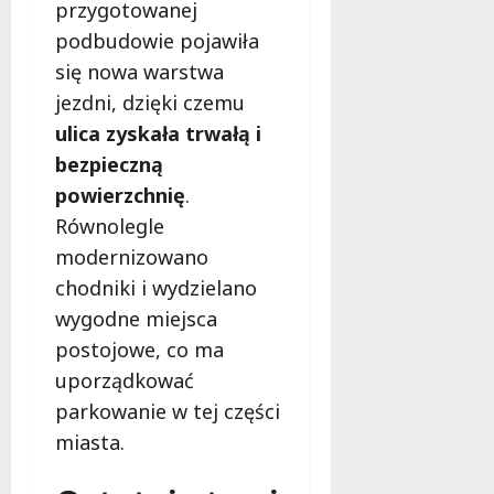
przygotowanej
y
n
e
podbudowie pojawiła
g
7
się nowa warstwa
o
sierpnia
jezdni, dzięki czemu
2026
w
ulica zyskała trwałą i
s
p
bezpieczną
a
powierzchnię
.
r
Równolegle
c
i
modernizowano
a
chodniki i wydzielano
!
wygodne miejsca
postojowe, co ma
7
uporządkować
sierpnia
2026
parkowanie w tej części
miasta.