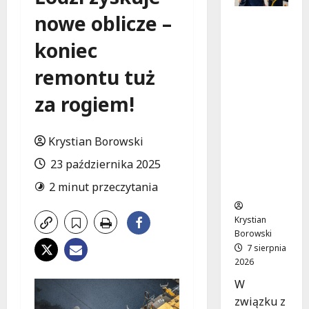
nowe oblicze –
Remont
placu
koniec
Wolności
w
remontu tuż
Konstant
ynowie:
za rogiem!
Nowe
linie
Krystian Borowski
autobuso
we
23 października 2025
wkrótce
2 minut przeczytania
ruszą!
Krystian
Borowski
7 sierpnia
2026
W
związku z