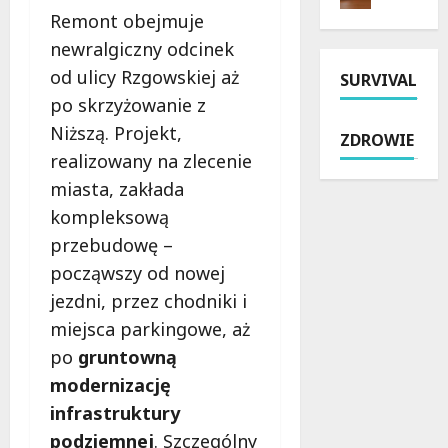
e
p
s
m
Remont obejmuje
d
ł
u
o
newralgiczny odcinek
z
a
5
s
od ulicy Rzgowskiej aż
i
SURVIVAL
t
3
i
a
n
po skrzyżowanie z
B
n
ł
a
w
d
Niższą. Projekt,
ZDROWIE
a
p
Ł
z
realizowany na zlecenie
n
o
o
i
miasta, zakłada
i
m
d
ę
a
o
z
kompleksową
k
p
c
i
i
przebudowę –
r
p
o
n
począwszy od nowej
o
r
d
o
f
a
jezdni, przez chodniki i
7
w
i
w
s
e
miejsca parkingowe, aż
l
n
i
m
po
gruntowną
a
a
e
u
modernizację
k
w
r
w
t
P
infrastruktury
p
o
y
o
n
z
podziemnej
. Szczególny