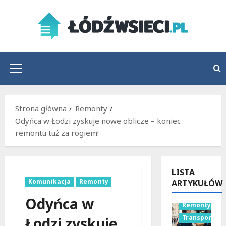
Przejdź
do
treści
Menu
główne
Strona główna
Remonty
Odyńca w Łodzi zyskuje nowe oblicze – koniec
remontu tuż za rogiem!
LISTA
Komunikacja
Remonty
ARTYKUŁÓW
Odyńca w
Remonty
Transport
Łodzi zyskuje