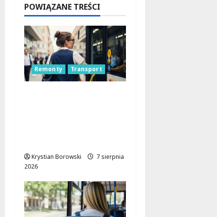
POWIĄZANE TREŚCI
dzieci i
młodzieży
7 sierpnia
2026
Remonty
Transport
Remont placu Wolności
w Konstantynowie:
Nowe linie
autobusowe wkrótce
ruszą!
Krystian Borowski
7 sierpnia
2026