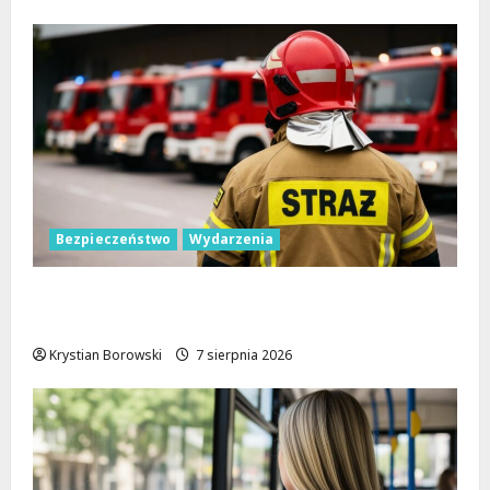
Bezpieczeństwo
Wydarzenia
Bezpieczniejsza gmina Dmosin dzięki
nowemu wozowi OSP Lubowidza
Krystian Borowski
7 sierpnia 2026