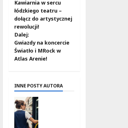
Kawiarnia w sercu
o
łódzkiego teatru –
b
dołącz do artystycznej
rewolucji!
a
Dalej:
c
Gwiazdy na koncercie
Światło i MRock w
z
Atlas Arenie!
w
p
INNE POSTY AUTORA
i
Remont
s
placu
Wolności
y
w
Konstanty