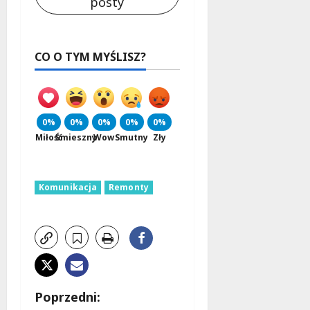
posty
CO O TYM MYŚLISZ?
0%
0%
0%
0%
0%
Miłość
Śmieszny
Wow
Smutny
Zły
Komunikacja
Remonty
Z
Poprzedni: