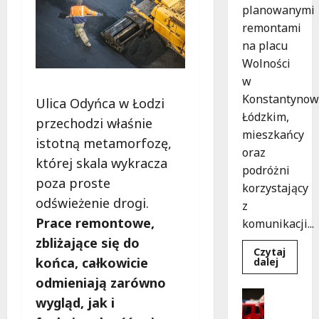
planowanymi
remontami
na placu
Wolności
w
Konstantynow
Ulica Odyńca w Łodzi
Łódzkim,
przechodzi właśnie
mieszkańcy
istotną metamorfozę,
oraz
której skala wykracza
podróżni
poza proste
korzystający
odświeżenie drogi.
z
Prace remontowe,
komunikacji...
zbliżające się do
Czytaj
Dowied
końca, całkowicie
dalej
się
więcej
odmieniają zarówno
o
Bezpiecz
Remont
wygląd, jak i
Wydarzen
placu