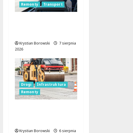
Remonty
Transport
Nowa trasa autobusu
53B w Łodzi od 7
sierpnia!
Krystian Borowski
7 sierpnia
2026
Drogi
Infrastruktura
Remonty
Metamorfoza
Olsztyńskiej: Nowy
Asfalt i Zieleń w Łodzi!
Krystian Borowski
6 sierpnia