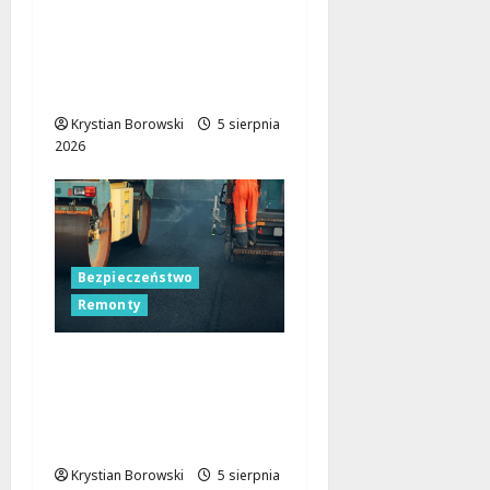
Remont skrzyżowania
w Łodzi: Zmiany w
ruchu i utrudnienia dla
kierowców
Krystian Borowski
5 sierpnia
2026
Bezpieczeństwo
Remonty
Nocne zmiany na
ulicach Łodzi:
drogowcy malują pasy
dla bezpieczeństwa!
Krystian Borowski
5 sierpnia