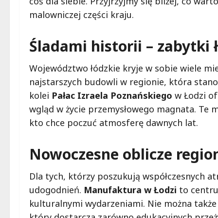
coś dla siebie. Przyjrzyjmy się bliżej, co wa
malowniczej części kraju.
Śladami historii – zabytki
Województwo łódzkie kryje w sobie wiele miej
najstarszych budowli w regionie, która stano
kolei
Pałac Izraela Poznańskiego
w Łodzi of
wgląd w życie przemysłowego magnata. Te mi
kto chce poczuć atmosferę dawnych lat.
Nowoczesne oblicze regio
Dla tych, którzy poszukują współczesnych at
udogodnień.
Manufaktura w Łodzi
to centru
kulturalnymi wydarzeniami. Nie można takż
który dostarcza zarówno edukacyjnych przeży