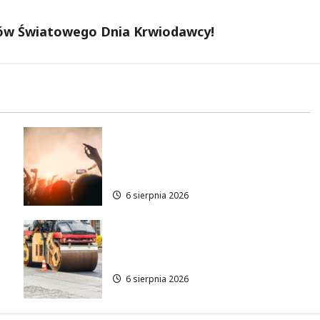
odów Światowego Dnia Krwiodawcy!
Taneczne wieczory dla
e
seniorów w Łodzi: Potańcówki
pod chmurką!
6 sierpnia 2026
Metamorfoza Olsztyńskiej:
Nowy Asfalt i Zieleń w Łodzi!
6 sierpnia 2026