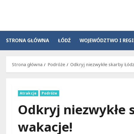
Przejdź
do
treści
STRONA GŁÓWNA
ŁÓDŹ
WOJEWÓDZTWO I REG
Strona główna
Podróże
Odkryj niezwykłe skarby Łódz
Atrakcje
Podróże
Odkryj niezwykłe 
wakacje!