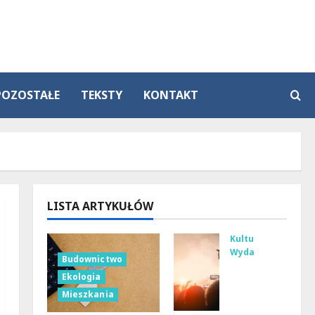
POZOSTAŁE
TEKSTY
KONTAKT
LISTA ARTYKUŁÓW
Kultura
Wydarzenia
Budownictwo
Tan
Ekologia
ecz
Mieszkania
ne