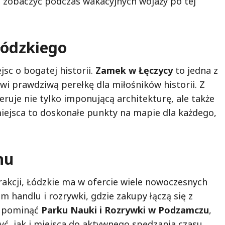
rto zobaczyć podczas wakacyjnych wojaży po tej
 łódzkiego
sc o bogatej historii.
Zamek w Łęczycy
to jedna z
wi prawdziwą perełkę dla miłośników historii. Z
eruje nie tylko imponującą architekturę, ale także
ejsca to doskonałe punkty na mapie dla każdego,
nu
rakcji, Łódzkie ma w ofercie wiele nowoczesnych
m handlu i rozrywki, gdzie zakupy łączą się z
e pominąć
Parku Nauki i Rozrywki w Podzamczu
,
ć, jak i miejsca do aktywnego spędzania czasu.