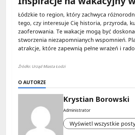
Inspiracje na wakacyjny 
Łódzkie to region, który zachwyca różnorod
tego, czy interesuje Cię historia, przyroda, 
zaoferowania. Te wakacje mogą być doskonał
stworzenia niezapomnianych wspomnień. Pla
atrakcje, które zapewnią pełne wrażeń i rado
Źródło: Urząd Miasta Łodzi
O AUTORZE
Krystian Borowski
Administrator
Wyświetl wszystkie post