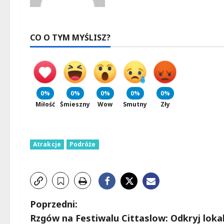
CO O TYM MYŚLISZ?
0%
0%
0%
0%
0%
Miłość
Śmieszny
Wow
Smutny
Zły
Atrakcje
Podróże
Z
Poprzedni:
Rzgów na Festiwalu Cittaslow: Odkryj loka