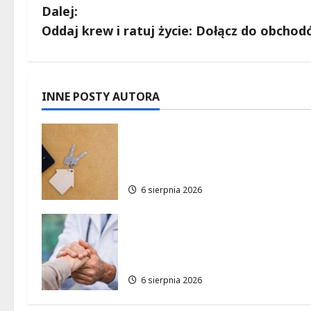
o
Dalej:
b
Oddaj krew i ratuj życie: Dołącz do obch
a
c
INNE POSTY AUTORA
z
Ekologiczne mieszkania w
w
Łodzi powstaną w rekordow
15 tygodni!
p
6 sierpnia 2026
i
Bezpieczna przyszłość:
s
Bezpłatne wsparcie dla dzieci
z nadwagą w Łódzkiem
y
6 sierpnia 2026