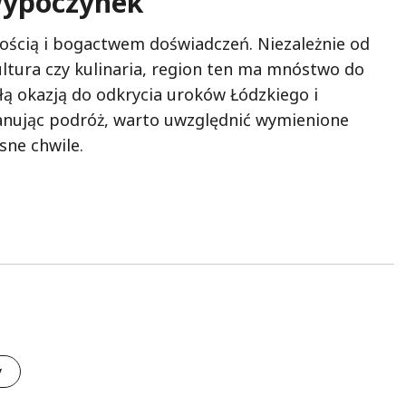
wypoczynek
nością i bogactwem doświadczeń. Niezależnie od
kultura czy kulinaria, region ten ma mnóstwo do
ą okazją do odkrycia uroków Łódzkiego i
nując podróż, warto uwzględnić wymienione
sne chwile.
y