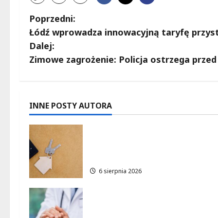
Z
Poprzedni:
Łódź wprowadza innowacyjną taryfę przys
o
Dalej:
b
Zimowe zagrożenie: Policja ostrzega prze
a
c
INNE POSTY AUTORA
z
Ekologiczne mieszkania w
w
Łodzi powstaną w rekordow
15 tygodni!
p
6 sierpnia 2026
i
Bezpieczna przyszłość:
s
Bezpłatne wsparcie dla dzieci