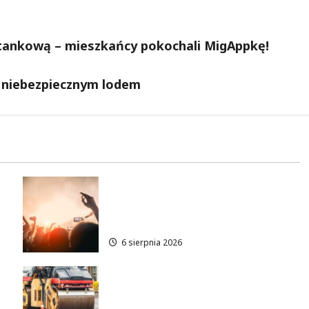
tankową – mieszkańcy pokochali MigAppkę!
d niebezpiecznym lodem
Taneczne wieczory dla
e
seniorów w Łodzi: Potańcówki
pod chmurką!
6 sierpnia 2026
Metamorfoza Olsztyńskiej:
Nowy Asfalt i Zieleń w Łodzi!