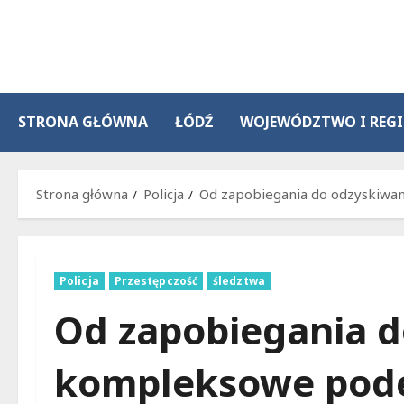
Przejdź
do
treści
STRONA GŁÓWNA
ŁÓDŹ
WOJEWÓDZTWO I REG
Strona główna
Policja
Od zapobiegania do odzyskiwan
Policja
Przestępczość
śledztwa
Od zapobiegania d
kompleksowe podej