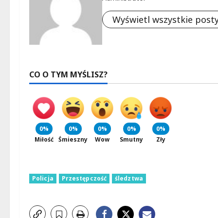
Wyświetl wszystkie post
CO O TYM MYŚLISZ?
0%
0%
0%
0%
0%
Miłość
Śmieszny
Wow
Smutny
Zły
Policja
Przestępczość
śledztwa