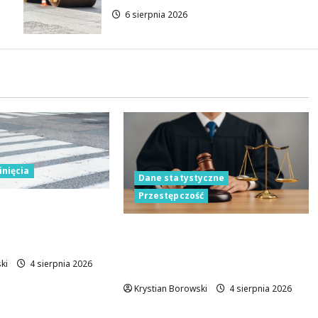
6 sierpnia 2026
inięcia
Dane statystyczne
Przestępczość
atowana w lesie
awicznej reakcji
Rewolucja w zbieraniu
oluszkach
danych o przestępstwach z
ki
4 sierpnia 2026
nienawiści
Krystian Borowski
4 sierpnia 2026