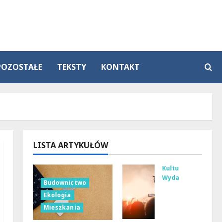
POZOSTAŁE
TEKSTY
KONTAKT
LISTA ARTYKUŁÓW
Kultura
Wydarzenia
Budownictwo
Tan
Ekologia
ecz
Mieszkania
ne