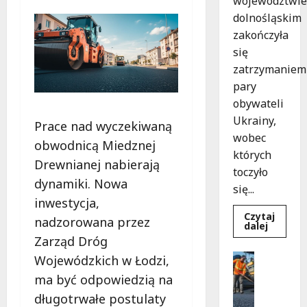
województwie
dolnośląskim
zakończyła
się
zatrzymaniem
pary
obywateli
Ukrainy,
Prace nad wyczekiwaną
wobec
obwodnicą Miedznej
których
Drewnianej nabierają
toczyło
dynamiki. Nowa
się...
inwestycja,
Czytaj
nadzorowana przez
Dowied
dalej
się
Zarząd Dróg
więcej
o
Komunik
Wojewódzkich w Łodzi,
Zatrzy
Remonty
pary
ma być odpowiedzią na
oszustó
R
policyjn
długotrwałe postulaty
e
akcja