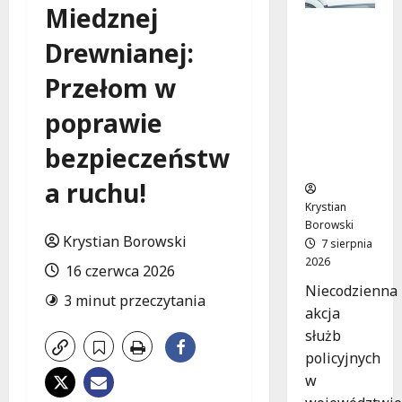
Miedznej
Zatrzym
Drewnianej:
anie pary
oszustów
Przełom w
:
policyjna
poprawie
akcja w
Dolnośląs
bezpieczeństw
kiem
a ruchu!
Krystian
Borowski
Krystian Borowski
7 sierpnia
2026
16 czerwca 2026
Niecodzienna
3 minut przeczytania
akcja
służb
policyjnych
w