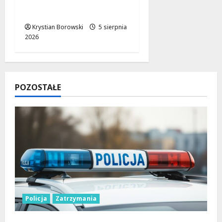
drogowcy malują pasy
dla bezpieczeństwa!
Krystian Borowski
5 sierpnia
2026
POZOSTAŁE
Policja
Zatrzymania