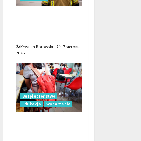
Bezpieczniejsza gmina
Dmosin dzięki nowemu
wozowi OSP
Lubowidza
Krystian Borowski
7 sierpnia
2026
Bezpieczeństwo
Edukacja
Wydarzenia
Czerwcowe działania
profilaktyczne w Łodzi:
podsumowanie dla