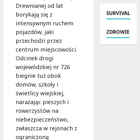
a
Drewnianej od lat
s
t
e
e
t
SURVIVAL
e
m
borykają się z
r
w
k
z
a
intensywnym ruchem
o
k
Ł
k
pojazdów, jaki
ZDROWIE
s
i
K
o
przechodzi przez
e
e
A
m
n
r
–
centrum miejscowości.
f
i
o
z
o
Odcinek drogi
o
w
n
r
wojewódzkiej nr 726
r
a
i
t
ó
ł
biegnie tuż obok
ż
u
w
m
k
w
domów, szkoły i
:
o
i
Ł
świetlicy wiejskiej,
P
t
c
o
narażając pieszych i
o
o
z
d
l
c
e
rowerzystów na
z
i
y
k
i
niebezpieczeństwo,
c
k
a
z
zwłaszcza w rejonach z
j
l
j
a
ograniczoną
a
e
ą
c