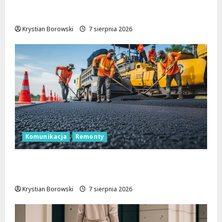
Zatrzymanie pary oszustów: policyjna
akcja w Dolnośląskiem
Krystian Borowski
7 sierpnia 2026
Komunikacja
Remonty
Remont Pabianickiej: Nowa era komfortu
w Łodzi zaczyna się już w sierpniu!
Krystian Borowski
7 sierpnia 2026