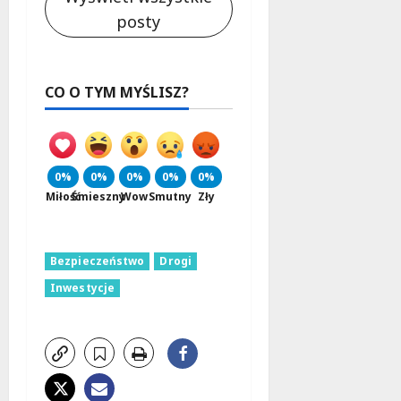
posty
CO O TYM MYŚLISZ?
0%
0%
0%
0%
0%
Miłość
Śmieszny
Wow
Smutny
Zły
Bezpieczeństwo
Drogi
Inwestycje