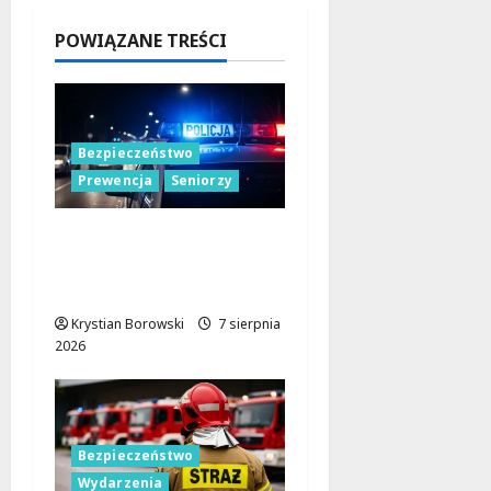
7 sierpnia
2026
POWIĄZANE TREŚCI
Bezpieczeństwo
Prewencja
Seniorzy
Bezpieczeństwo
seniorów: Policja dzieli
się wiedzą w Łodzi
Krystian Borowski
7 sierpnia
2026
Bezpieczeństwo
Wydarzenia