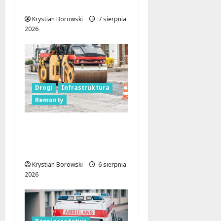
dzieci i młodzieży
Krystian Borowski
7 sierpnia
2026
Drogi
Infrastruktura
Remonty
Metamorfoza
Olsztyńskiej: Nowy
Asfalt i Zieleń w Łodzi!
Krystian Borowski
6 sierpnia
2026