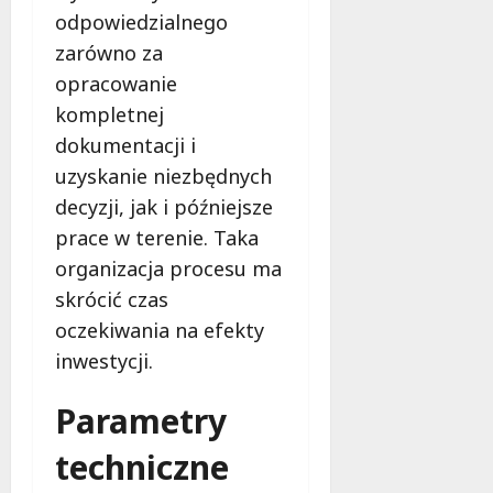
i
e
odpowiedzialnego
ń
7
zarówno za
7
sierpnia
sierpnia
opracowanie
7
2026
2026
sierpnia
kompletnej
2026
dokumentacji i
uzyskanie niezbędnych
decyzji, jak i późniejsze
prace w terenie. Taka
organizacja procesu ma
skrócić czas
oczekiwania na efekty
inwestycji.
Parametry
techniczne