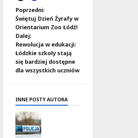
Z
Poprzedni:
Świętuj Dzień Żyrafy w
o
Orientarium Zoo Łódź!
b
Dalej:
Rewolucja w edukacji:
a
Łódzkie szkoły stają
c
się bardziej dostępne
dla wszystkich uczniów
z
w
p
INNE POSTY AUTORA
i
Zatrzyma
nie pary
s
oszustów:
policyjna