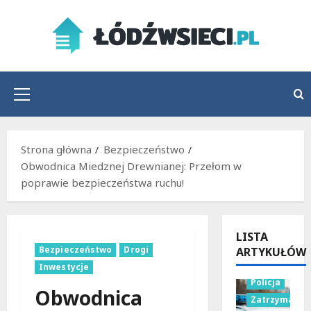
Przejdź
do
treści
Menu
główne
Strona główna
Bezpieczeństwo
Obwodnica Miedznej Drewnianej: Przełom w
poprawie bezpieczeństwa ruchu!
LISTA
Bezpieczeństwo
Drogi
ARTYKUŁÓW
Inwestycje
Policja
Obwodnica
Zatrzymania