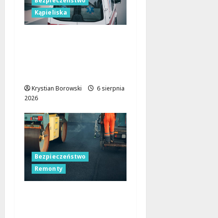
Bezpieczeństwo
Kąpieliska
Bezpieczne chwile nad
wodą: Kluczowe
zasady, które musisz
znać
Krystian Borowski
6 sierpnia
2026
Bezpieczeństwo
Remonty
Nocne zmiany na
ulicach Łodzi: