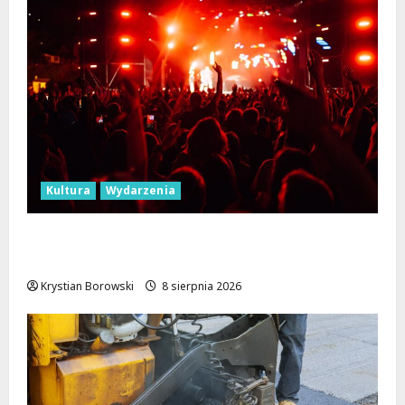
Kultura
Wydarzenia
Dożynki 2026 w Łódzkiem: Tradycja i
Nowoczesność w Sercu Regionu!
Krystian Borowski
8 sierpnia 2026