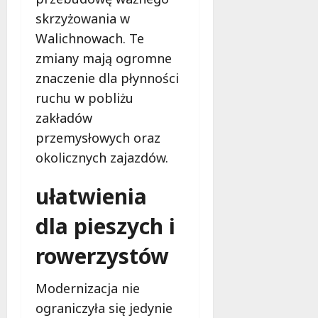
a
skrzyżowania w
b
e
Walichnowach. Te
z
zmiany mają ogromne
p
znaczenie dla płynności
i
e
ruchu w pobliżu
c
zakładów
z
przemysłowych oraz
e
okolicznych zajazdów.
ń
s
ułatwienia
t
w
dla pieszych i
a
rowerzystów
8
sierpnia
2026
Modernizacja nie
ograniczyła się jedynie