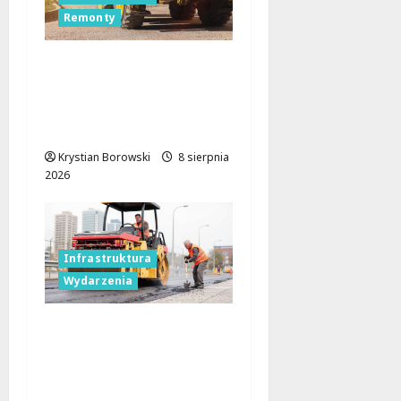
Remonty
Rewolucja na ulicach
Brzezin: Mrocka i
Malownicza zyskają
nowy blask!
Krystian Borowski
8 sierpnia
2026
Infrastruktura
Wydarzenia
Powiat łódzki
wschodni.
Bezpieczniejsze drogi i
nowe inwestycje