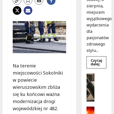
sierpnia,
miejscem
wyjątkowego
wydarzenia
dla
pasjonatów
zdrowego
stylu...
Czytaj
Dowied
dalej
Na terenie
się
więcej
miejscowości Sokolniki
o
Turystyk
Joga
w powiecie
Wydarzen
na
trawie:
S
wieruszowskim zbliża
Bezpłat
k
warszta
się ku końcowi ważna
w
a
Parku
modernizacja drogi
r
Podolsk
w
wojewódzkiej nr 482.
b
Kultura
Łodzi!
y
Wydarzen