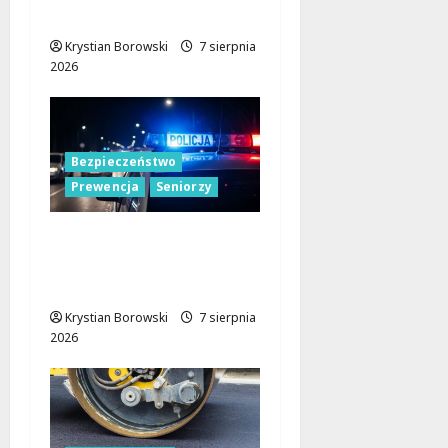
drogowe
Krystian Borowski
7 sierpnia
2026
Bezpieczeństwo
Prewencja
Seniorzy
Bezpieczeństwo
seniorów: Policja dzieli
się wiedzą w Łodzi
Krystian Borowski
7 sierpnia
2026