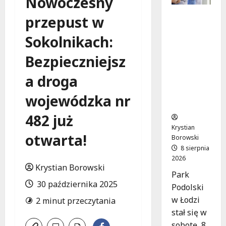
Nowoczesny
Joga na
przepust w
trawie:
Bezpłatn
Sokolnikach:
e
Bezpieczniejsz
warsztat
y w Parku
a droga
Podolski
m w
wojewódzka nr
Łodzi!
482 już
Krystian
otwarta!
Borowski
8 sierpnia
2026
Krystian Borowski
Park
30 października 2025
Podolski
w Łodzi
2 minut przeczytania
stał się w
sobotę, 8