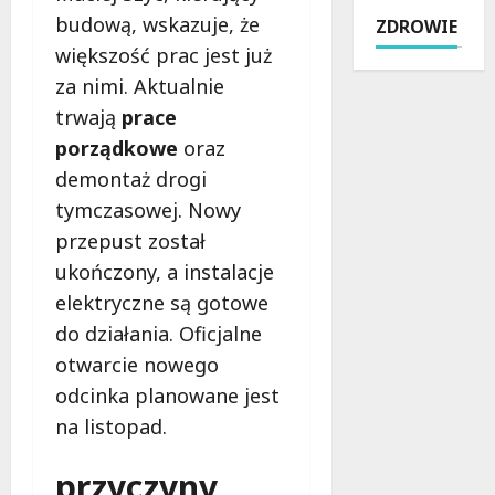
o
J
:
k
budową, wskazuje, że
ZDROWIE
l
ó
T
r
większość prac jest już
i
z
r
y
c
e
za nimi. Aktualnie
a
j
j
f
d
o
trwają
prace
a
o
y
k
porządkowe
oraz
w
w
c
o
2
demontaż drogi
i
j
l
0
e
a
tymczasowej. Nowy
i
2
i
i
c
przepust został
6
R
N
e
ukończony, a instalacje
r
o
o
Ł
o
g
elektryczne są gotowe
w
o
k
o
o
d
do działania. Oficjalne
u
w
c
z
otwarcie nowego
:
i
z
i
odcinka planowane jest
i
e
e
n
n
:
na listopad.
s
a
t
K
n
j
e
o
o
przyczyny
e
n
m