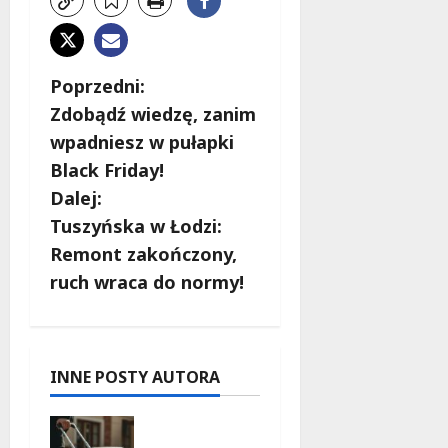
Z
Poprzedni:
Zdobądź wiedzę, zanim
o
wpadniesz w pułapki
b
Black Friday!
Dalej:
a
Tuszyńska w Łodzi:
c
Remont zakończony,
ruch wraca do normy!
z
w
p
INNE POSTY AUTORA
i
Skarby