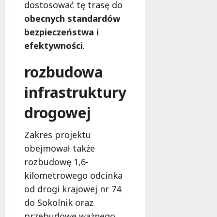
dostosować tę trasę do
o
l
2026
c
a
obecnych standardów
z
M
bezpieczeństwa i
e
i
efektywności
.
s
e
n
s
rozbudowa
e
z
r
k
infrastruktury
o
a
z
ń
drogowej
w
c
i
ó
ą
Zakres projektu
w
z
!
obejmował także
a
rozbudowę 1,6-
n
8
kilometrowego odcinka
i
sierpnia
a
2026
od drogi krajowej nr 74
d
do Sokolnik oraz
l
przebudowę ważnego