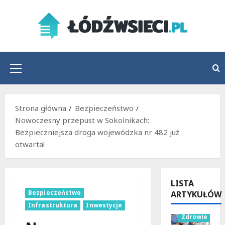
Przejdź
do
treści
Menu
główne
Strona główna
Bezpieczeństwo
Nowoczesny przepust w Sokolnikach:
Bezpieczniejsza droga wojewódzka nr 482 już
otwarta!
LISTA
Bezpieczeństwo
ARTYKUŁÓW
Wydarzenia
Infrastruktura
Inwestycje
Zdrowie