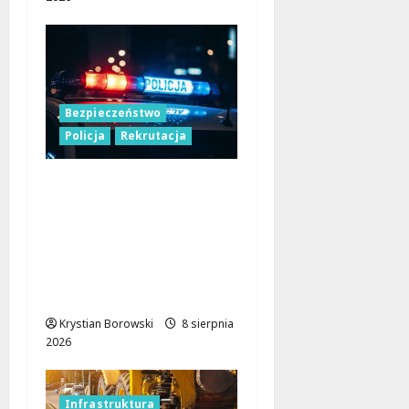
Bezpieczeństwo
Policja
Rekrutacja
Polska Policja w 2026
roku: intensywne
wzmocnienia i
nowoczesne
rozwiązania dla
bezpieczeństwa
Krystian Borowski
8 sierpnia
2026
Infrastruktura