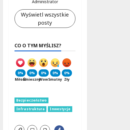
Administrator
Wyświetl wszystkie
posty
CO O TYM MYŚLISZ?
0%
0%
0%
0%
0%
Miłość
Śmieszny
Wow
Smutny
Zły
Bezpieczeństwo
Infrastruktura
Inwestycje