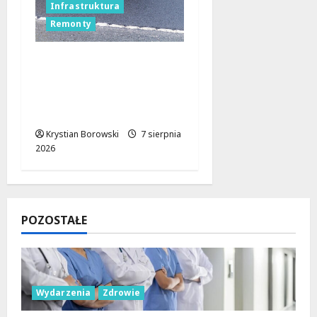
Infrastruktura
Remonty
Remonty na Stokach w
Łodzi trwają w
najlepsze! Czas na
Skalną i Dębowskiego
Krystian Borowski
7 sierpnia
2026
POZOSTAŁE
Wydarzenia
Zdrowie