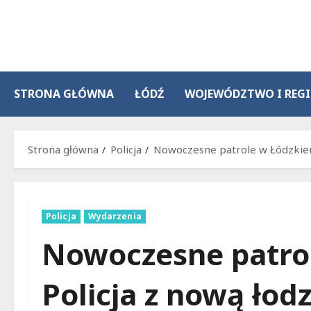
Przejdź
do
treści
STRONA GŁÓWNA
ŁÓDŹ
WOJEWÓDZTWO I REG
Strona główna
Policja
Nowoczesne patrole w Łódzkiem
Policja
Wydarzenia
Nowoczesne patro
Policja z nową łod