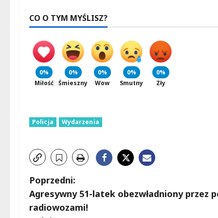
CO O TYM MYŚLISZ?
0%
0%
0%
0%
0%
Miłość
Śmieszny
Wow
Smutny
Zły
Policja
Wydarzenia
Z
Poprzedni:
Agresywny 51-latek obezwładniony przez po
o
radiowozami!