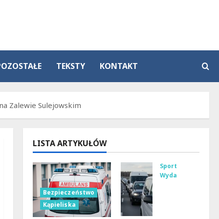
POZOSTAŁE
TEKSTY
KONTAKT
na Zalewie Sulejowskim
LISTA ARTYKUŁÓW
Sport
Wydarzenia
Gdz
Bezpieczeństwo
ie
Kąpieliska
zna