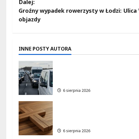
b
Dalej:
Groźny wypadek rowerzysty w Łodzi: Uli
a
objazdy
c
z
INNE POSTY AUTORA
w
Gdzie znaleźć miejsce
p
parkingowe podczas Biegu
i
Aleksandrowskiego?
6 sierpnia 2026
s
y
Pielgrzymka Diecezji Płockiej
w Lutomiersku – Co musisz
wiedzieć?
6 sierpnia 2026