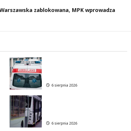
ca Warszawska zablokowana, MPK wprowadza
Bezpieczne chwile nad wodą:
Kluczowe zasady, które
musisz znać
6 sierpnia 2026
Legendarne autobusy
powracają: Ikarus-Zemun na
łódzkich trasach!
6 sierpnia 2026