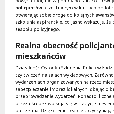
nowych kadr, nie zapomniano także o rozwoj
policjantów
uczestniczyło w kursach podofic
otwierając sobie drogę do kolejnych awansów
szkolenia aspiranckie, co jasno wskazuje, ż
zespołu policyjnego.
Realna obecność policjan
mieszkańców
Działalność Ośrodka Szkolenia Policji w Łodzi
czy ćwiczeń na salach wykładowych. Zarówno s
wydarzeniach organizowanych na rzecz miesz
zabezpieczanie imprez lokalnych, dbając o 
przeprowadzenie wydarzeń. Ponadto, liczn
przez ośrodek wpisują się w tradycję niesien
potrzebna. Dzięki temu realnie przyczyniają s