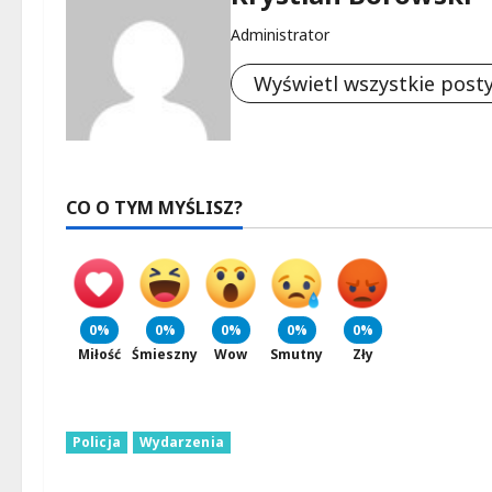
Administrator
Wyświetl wszystkie post
CO O TYM MYŚLISZ?
0%
0%
0%
0%
0%
Miłość
Śmieszny
Wow
Smutny
Zły
Policja
Wydarzenia