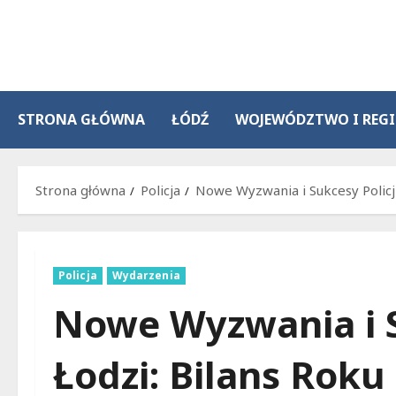
Przejdź
do
treści
STRONA GŁÓWNA
ŁÓDŹ
WOJEWÓDZTWO I REG
Strona główna
Policja
Nowe Wyzwania i Sukcesy Policji
Policja
Wydarzenia
Nowe Wyzwania i S
Łodzi: Bilans Roku