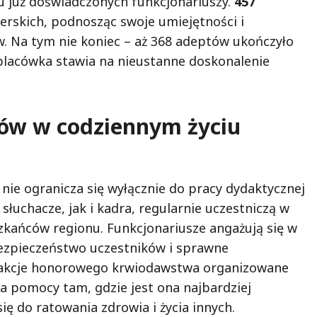
u już doświadczonych funkcjonariuszy.
457
erskich, podnosząc swoje umiejętności i
. Na tym nie koniec – aż 368 adeptów ukończyło
e placówka stawia na nieustanne doskonalenie
tów w codziennym życiu
 nie ogranicza się wyłącznie do pracy dydaktycznej
łuchacze, jak i kadra, regularnie uczestniczą w
kańców regionu. Funkcjonariusze angażują się w
bezpieczeństwo uczestników i sprawne
e akcje honorowego krwiodawstwa organizowane
ia pomocy tam, gdzie jest ona najbardziej
ię do ratowania zdrowia i życia innych.