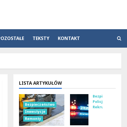
POZOSTAŁE
TEKSTY
KONTAKT
LISTA ARTYKUŁÓW
Bezpieczeństwo
Policja
Bezpieczeństwo
Rekrutacja
Inwestycje
Pol
Remonty
ska