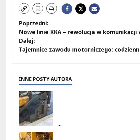
Z
Poprzedni:
Nowe linie KKA – rewolucja w komunikacji
o
Dalej:
b
Tajemnice zawodu motorniczego: codzienn
a
c
INNE POSTY AUTORA
z
Nowa Era Drogi w Józefowie 
w
Rogowie: Komfort i
Bezpieczeństwo dla
p
Mieszkańców!
i
8 sierpnia 2026
Rewolucja na ulicach Brzezin: