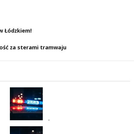
 w Łódzkiem!
ość za sterami tramwaju
i
Polska Policja w 2026 roku:
intensywne wzmocnienia i
nowoczesne rozwiązania dla
bezpieczeństwa
8 sierpnia 2026