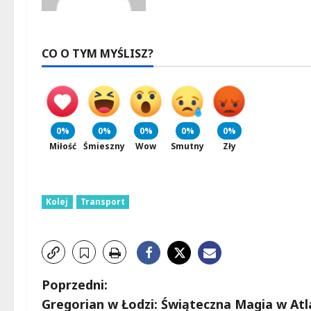
CO O TYM MYŚLISZ?
0%
0%
0%
0%
0%
Miłość
Śmieszny
Wow
Smutny
Zły
Kolej
Transport
Z
Poprzedni:
Gregorian w Łodzi: Świąteczna Magia w Atl