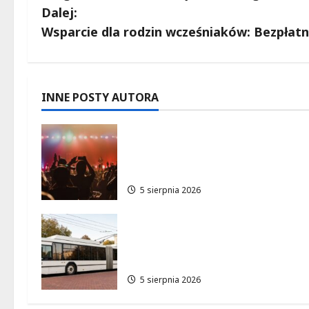
o
Dalej:
b
Wsparcie dla rodzin wcześniaków: Bezpłat
a
c
INNE POSTY AUTORA
z
Letnie Niedziele z Jazzem w
w
Manufakturze: Odkryj Młode
Talenty!
p
5 sierpnia 2026
i
Elektryczne autobusy w Łodzi
s
Nowe trasy i ekologiczne
zmiany!
y
5 sierpnia 2026