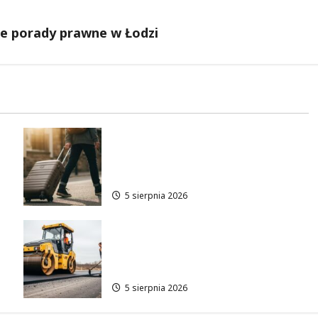
ne porady prawne w Łodzi
Wakacyjne przygody w Łodzi:
Odkryj 11 wyjątkowych
atrakcji!
5 sierpnia 2026
:
Remont skrzyżowania w Łodzi:
Zmiany w ruchu i utrudnienia
dla kierowców
5 sierpnia 2026