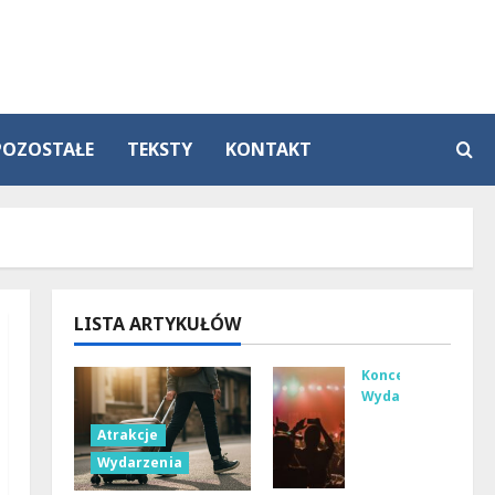
POZOSTAŁE
TEKSTY
KONTAKT
LISTA ARTYKUŁÓW
Koncerty
Wydarzenia
Let
Atrakcje
nie
Wydarzenia
Nie