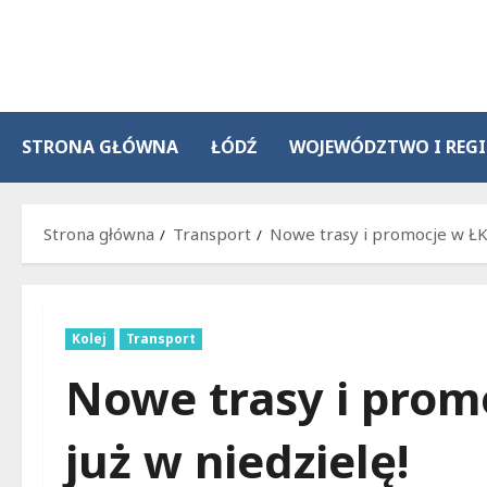
Przejdź
do
treści
STRONA GŁÓWNA
ŁÓDŹ
WOJEWÓDZTWO I REG
Strona główna
Transport
Nowe trasy i promocje w ŁKA
Kolej
Transport
Nowe trasy i prom
już w niedzielę!